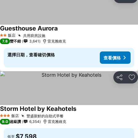
加
Guesthouse Aurora
飯店
共用廚房設施
2 星級
7.8
蠻不錯
3,641
雷克雅維克
選擇日期，查看確切價格
查看價格
分享
加
Storm Hotel by Keahotels
飯店
豐盛新鮮的自助式早餐
3 星級
9.0
超級讚
6,354
雷克雅維克
$7,598
低至