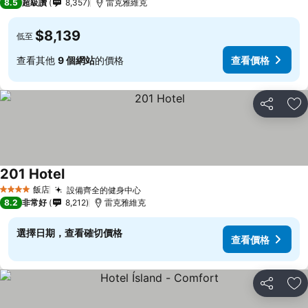
8.5
超級讚
8,357
雷克雅維克
$8,139
低至
查看其他
9 個網站
的價格
查看價格
分享
加
201 Hotel
飯店
設備齊全的健身中心
4 星級
8.2
非常好
8,212
雷克雅維克
選擇日期，查看確切價格
查看價格
分享
加