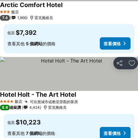
Arctic Comfort Hotel
飯店
3 星級
7.4
1,966
雷克雅維克
$7,392
低至
查看其他
5 個網站
的價格
查看價格
分享
加
Hotel Holt - The Art Hotel
飯店
可欣賞城市或教堂景觀的客房
4 星級
8.9
超級讚
4,424
雷克雅維克
$10,223
低至
查看其他
7 個網站
的價格
查看價格