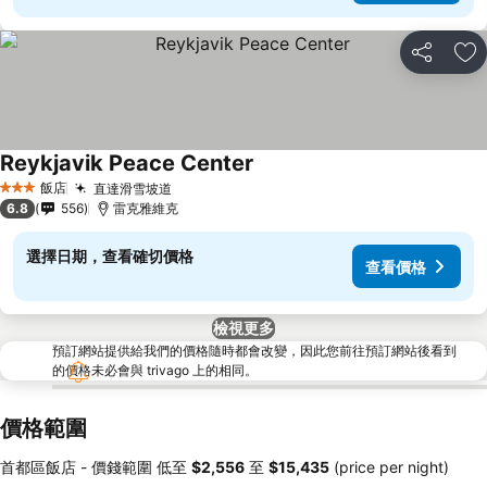
分享
加
Reykjavik Peace Center
飯店
直達滑雪坡道
3 星級
6.8
556
雷克雅維克
選擇日期，查看確切價格
查看價格
檢視更多
預訂網站提供給我們的價格隨時都會改變，因此您前往預訂網站後看到
的價格未必會與 trivago 上的相同。
價格範圍
首都區飯店 -
價錢範圍
低至
‎$2,556
至
‎$15,435
(price per night)