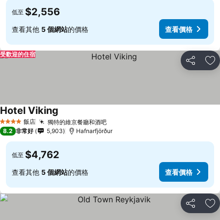
$2,556
低至
查看其他
5 個網站
的價格
查看價格
受歡迎的住宿
分享
加
Hotel Viking
飯店
獨特的維京餐廳和酒吧
4 星級
8.2
非常好
5,903
Hafnarfjörður
$4,762
低至
查看其他
5 個網站
的價格
查看價格
分享
加