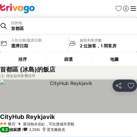
我的最愛
登入
選
目的地
首都區
入住日期/退房日期
旅客和客房數
選擇日期
2 位旅客，1 間客房
排序
篩選
地圖
首都區 (冰島)的飯店
佣金如何影響排序
分享
加
CityHub Reykjavik
飯店
屋頂熱水浴缸，可欣賞城市景觀
2 星級
9.2
超級讚
2,256
雷克雅維克