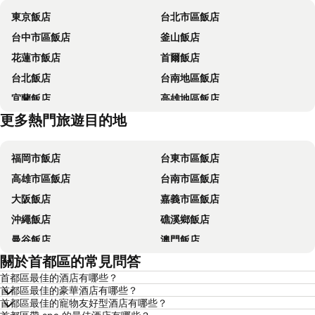
東京飯店
台北市區飯店
台中市區飯店
釜山飯店
花蓮市飯店
首爾飯店
台北飯店
台南地區飯店
宜蘭飯店
高雄地區飯店
更多熱門旅遊目的地
台東飯店
台中地區飯店
福岡市飯店
台東市區飯店
高雄市區飯店
台南市區飯店
大阪飯店
嘉義市區飯店
沖繩飯店
礁溪鄉飯店
曼谷飯店
澳門飯店
關於首都區的常見問答
香港飯店
那霸飯店
首都區最佳的酒店有哪些？
羅東市飯店
新加坡飯店
首都區最佳的豪華酒店有哪些？
板橋區飯店
名古屋飯店
首都區最佳的寵物友好型酒店有哪些？