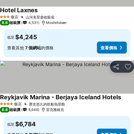
Hotel Laxnes
飯店
山河美景盡收眼底
3 星級
8.6
超級讚
4,531
Mosfellsbær
$4,245
低至
查看其他
7 個網站
的價格
查看價格
分享
加
Reykjavik Marina - Berjaya Iceland Hotels
飯店
歷史悠久的乾船塢景觀
4 星級
8.8
超級讚
8,646
雷克雅維克
$6,784
低至