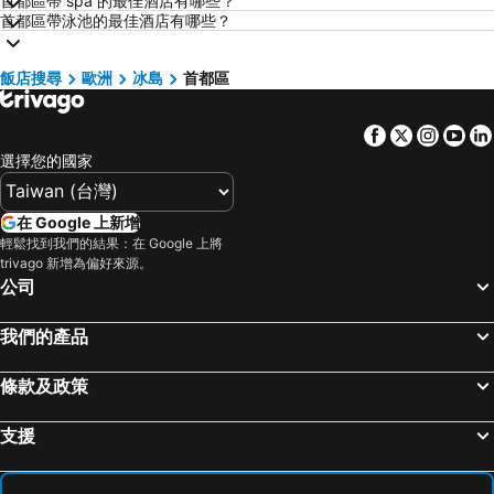
首都區帶 spa 的最佳酒店有哪些？
京都飯店
北投飯店
首都區帶泳池的最佳酒店有哪些？
西屯區飯店
花蓮飯店
嘉義飯店
南投飯店
飯店搜尋
歐洲
冰島
首都區
桃園地區飯店
基隆飯店
Facebook
Twitter
Insta
Yo
新竹地區飯店
澎湖飯店
選擇您的國家
苗栗縣飯店
金門飯店
彰化地區飯店
雲林飯店
在 Google 上新增
台灣飯店
近畿飯店
輕鬆找到我們的結果：在 Google 上將
trivago 新增為偏好來源。
新北市飯店
屏東飯店
公司
澳門飯店
濟州飯店
京都府飯店
我們的產品
條款及政策
支援