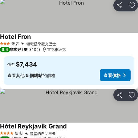
分享
加
Hotel Fron
飯店
輕鬆搭乘觀光巴士
3 星級
8.4
非常好
8,104
雷克雅維克
$7,434
低至
查看其他
5 個網站
的價格
查看價格
分享
加
Hótel Reykjavík Grand
飯店
豐盛的自助早餐
4 星級