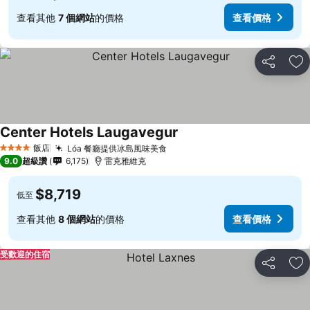
查看其他
7 個網站
的價格
查看價格
分享
加
Center Hotels Laugavegur
飯店
Lóa 餐廳提供冰島風味美食
4 星級
9.0
超級讚
6,175
雷克雅維克
$8,719
低至
查看其他
8 個網站
的價格
查看價格
受歡迎的住宿
分享
加