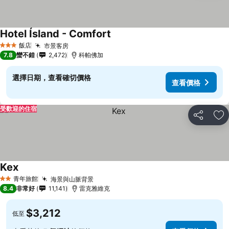
Hotel Ísland - Comfort
飯店
市景客房
3 星級
7.8
蠻不錯
2,472
科帕佛加
選擇日期，查看確切價格
查看價格
受歡迎的住宿
分享
加
Kex
青年旅館
海景與山脈背景
2 星級
8.4
非常好
11,141
雷克雅維克
$3,212
低至