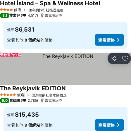
Hotel Ísland – Spa & Wellness Hotel
飯店
便利的旅行社接送服務
4 星級
8.1
非常好
4,517
雷克雅維克
$6,531
低至
查看其他
8 個網站
的價格
查看價格
受歡迎的住宿
分享
加
The Reykjavik EDITION
飯店
開創性的社交水療概念
5 星級
9.0
超級讚
2,785
雷克雅維克
$15,435
低至
查看其他
9 個網站
的價格
查看價格