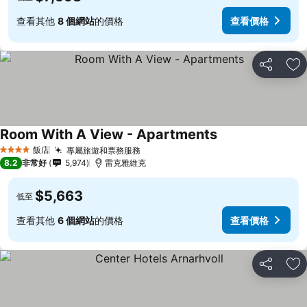
查看其他
8 個網站
的價格
查看價格
分享
加
Room With A View - Apartments
飯店
專屬旅遊和票務服務
4 星級
8.2
非常好
5,974
雷克雅維克
$5,663
低至
查看其他
6 個網站
的價格
查看價格
分享
加