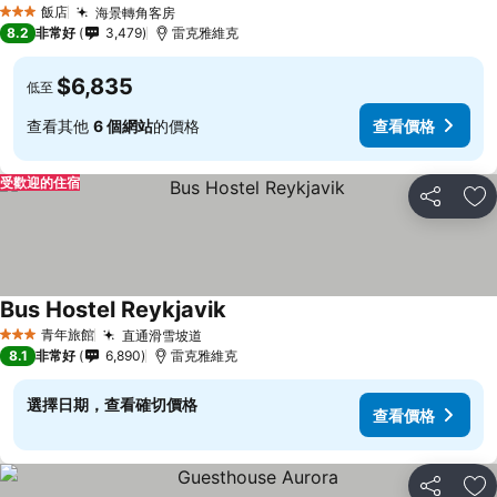
飯店
海景轉角客房
3 星級
8.2
非常好
3,479
雷克雅維克
$6,835
低至
查看其他
6 個網站
的價格
查看價格
受歡迎的住宿
分享
加
Bus Hostel Reykjavik
青年旅館
直通滑雪坡道
3 星級
8.1
非常好
6,890
雷克雅維克
選擇日期，查看確切價格
查看價格
分享