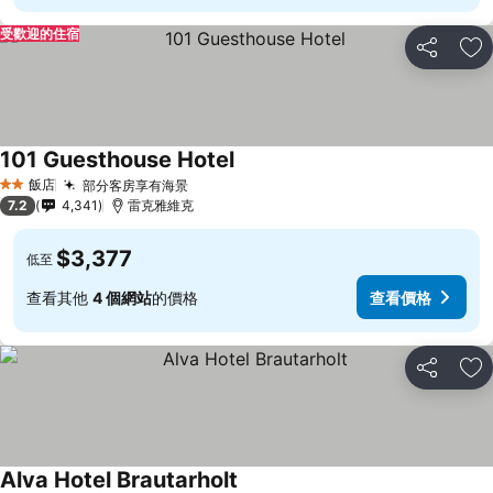
受歡迎的住宿
分享
加
101 Guesthouse Hotel
飯店
部分客房享有海景
2 星級
7.2
4,341
雷克雅維克
$3,377
低至
查看其他
4 個網站
的價格
查看價格
分享
加
Alva Hotel Brautarholt