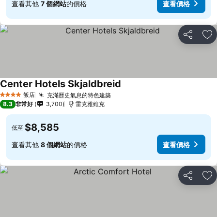
查看其他
7 個網站
的價格
查看價格
分享
加
Center Hotels Skjaldbreid
飯店
充滿歷史氣息的特色建築
4 星級
8.3
非常好
3,700
雷克雅維克
$8,585
低至
查看其他
8 個網站
的價格
查看價格
分享
加