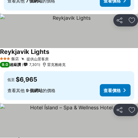
查看其他
7 個網站
的價格
查看價格
分享
加
Reykjavik Lights
飯店
提供山景客房
3 星級
9.0
超級讚
7,301
雷克雅維克
$6,965
低至
查看其他
9 個網站
的價格
查看價格
分享
加