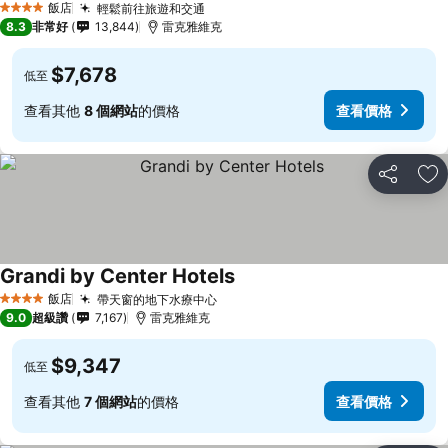
飯店
輕鬆前往旅遊和交通
4 星級
8.3
非常好
13,844
雷克雅維克
$7,678
低至
查看其他
8 個網站
的價格
查看價格
分享
加
Grandi by Center Hotels
飯店
帶天窗的地下水療中心
4 星級
9.0
超級讚
7,167
雷克雅維克
$9,347
低至
查看其他
7 個網站
的價格
查看價格