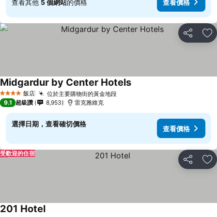
查看其他
5 個網站
的價格
查看價格
分享
加
Midgardur by Center Hotels
飯店
位於主要購物街的黃金地段
4 星級
9.1
超級讚
8,953
雷克雅維克
選擇日期，查看確切價格
查看價格
受歡迎的住宿
分享
加
201 Hotel