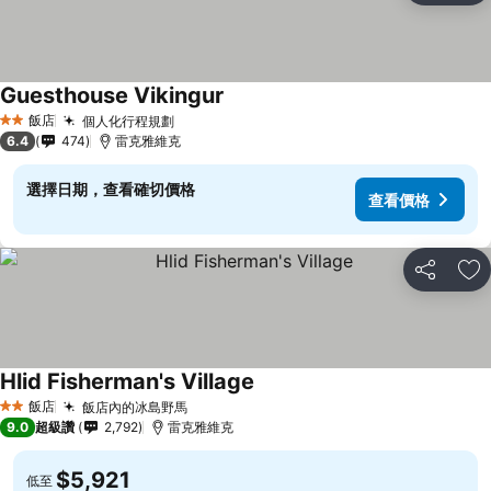
Guesthouse Vikingur
飯店
個人化行程規劃
2 星級
6.4
474
雷克雅維克
選擇日期，查看確切價格
查看價格
分享
加
Hlid Fisherman's Village
飯店
飯店內的冰島野馬
2 星級
9.0
超級讚
2,792
雷克雅維克
$5,921
低至