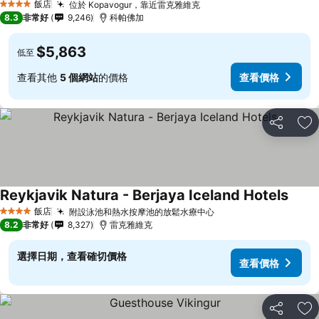
飯店
位於 Kopavogur，靠近雷克雅維克
4 星級
8.3
非常好
9,246
科帕佛加
$5,863
低至
查看其他
5 個網站
的價格
查看價格
分享
加
Reykjavik Natura - Berjaya Iceland Hotels
飯店
附設泳池和熱水按摩池的放鬆水療中心
4 星級
8.2
非常好
8,327
雷克雅維克
選擇日期，查看確切價格
查看價格
分享
加