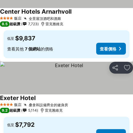
Center Hotels Arnarhvoll
飯店
全景屋頂酒吧和酒廊
4 星級
8.5
超級讚
7,723
雷克雅維克
$9,837
低至
查看其他
7 個網站
的價格
查看價格
分享
加
Exeter Hotel
飯店
桑拿和設備齊全的健身房
4 星級
9.2
超級讚
5,114
雷克雅維克
$7,792
低至