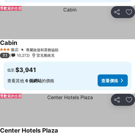
受歡迎的住宿
分享
加
Cabin
飯店
專屬旅遊和票務協助
3 星級
7.1
10,272
雷克雅維克
$3,941
低至
查看其他
6 個網站
的價格
查看價格
受歡迎的住宿
分享
加
Center Hotels Plaza