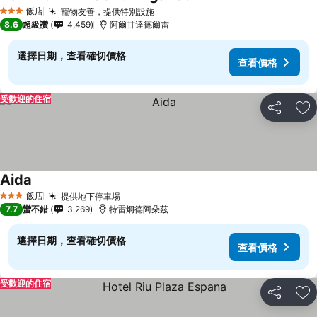
飯店
寵物友善，提供特別設施
3 星級
8.6
超級讚
4,459
阿爾甘達德爾雷
選擇日期，查看確切價格
查看價格
受歡迎的住宿
分享
加
Aida
飯店
提供地下停車場
3 星級
7.7
蠻不錯
3,269
特雷炯德阿朵茲
選擇日期，查看確切價格
查看價格
受歡迎的住宿
分享
加