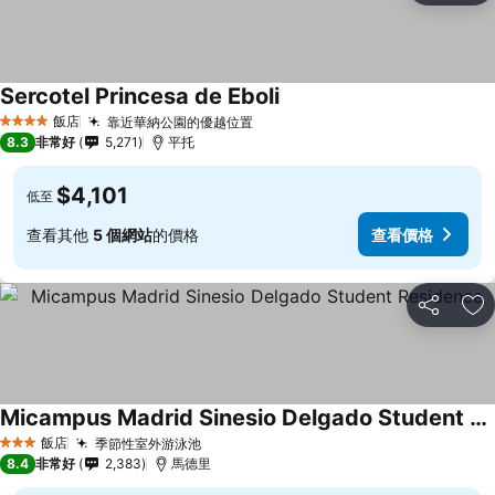
Sercotel Princesa de Eboli
飯店
靠近華納公園的優越位置
4 星級
8.3
非常好
5,271
平托
$4,101
低至
查看其他
5 個網站
的價格
查看價格
分享
加
Micampus Madrid Sinesio Delgado Student Residence
飯店
季節性室外游泳池
3 星級
8.4
非常好
2,383
馬德里