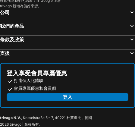
輕鬆找到我們的結果：在 Google 上將
trivago 新增為偏好來源。
新北市飯店
屏東飯店
公司
澳門飯店
首爾飯店
濟州飯店
京都府飯店
我們的產品
條款及政策
支援
登入享受會員專屬優惠
打造個人化體驗
會員專屬優惠和會員價
登入
trivago N.V.
, Kesselstraße 5 – 7, 40221 杜賽道夫，德國
2026 trivago | 版權所有。