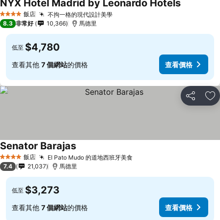
NYX Hotel Madrid by Leonardo Hotels
飯店
不拘一格的現代設計美學
4 星級
8.3
非常好
10,366
馬德里
$4,780
低至
查看其他
7 個網站
的價格
查看價格
分享
加
Senator Barajas
飯店
El Pato Mudo 的道地西班牙美食
4 星級
7.4
21,037
馬德里
$3,273
低至
查看其他
7 個網站
的價格
查看價格