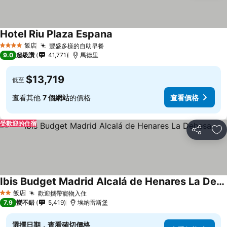
Hotel Riu Plaza Espana
飯店
豐盛多樣的自助早餐
4 星級
9.0
超級讚
41,771
馬德里
$13,719
低至
查看其他
7 個網站
的價格
查看價格
受歡迎的住宿
分享
加
Ibis Budget Madrid Alcalá de Henares La Dehesa
飯店
歡迎攜帶寵物入住
2 星級
7.9
蠻不錯
5,419
埃納雷斯堡
選擇日期，查看確切價格