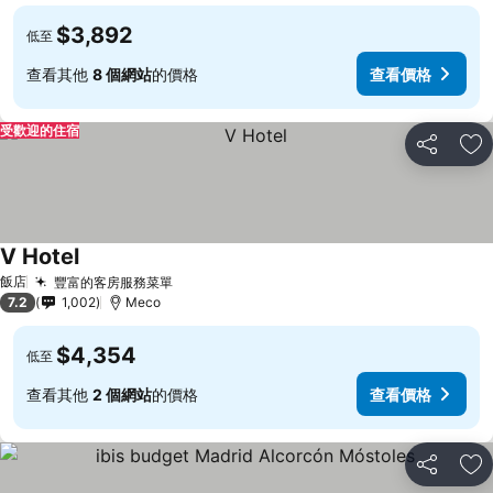
$3,892
低至
查看其他
8 個網站
的價格
查看價格
受歡迎的住宿
分享
加
V Hotel
飯店
豐富的客房服務菜單
7.2
1,002
Meco
$4,354
低至
查看其他
2 個網站
的價格
查看價格
分享
加