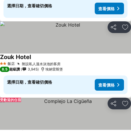
選擇日期，查看確切價格
查看價格
分享
加
Zouk Hotel
飯店
附設私人溫水泳池的客房
2 星級
8.5
超級讚
3,945
埃納雷斯堡
選擇日期，查看確切價格
查看價格
受歡迎的住宿
分享
加