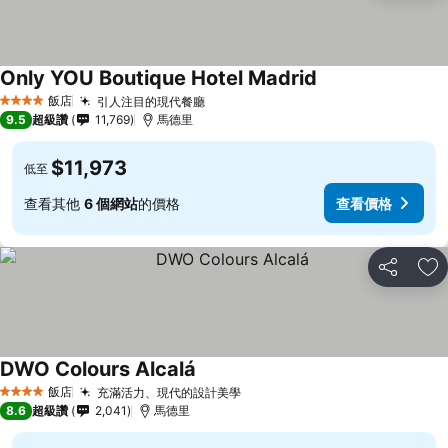
Only YOU Boutique Hotel Madrid
飯店
引人注目的現代餐廳
4 星級
9.5
超級讚
11,769
馬德里
$11,973
低至
查看其他
6 個網站
的價格
查看價格
分享
加
DWO Colours Alcalá
飯店
充滿活力、現代的設計美學
4 星級
8.6
超級讚
2,041
馬德里