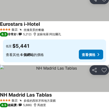
分享
加
Eurostars i-Hotel
飯店
坐擁美景的餐廳
4 星級
8.3
非常好
5,212
波蘇埃羅·阿拉爾孔
$5,441
低至
查看其他
6 個網站
的價格
查看價格
分享
加
NH Madrid Las Tablas
飯店
多樣的西班牙和地方菜餚
4 星級
8.5
超級讚
5,886
馬德里