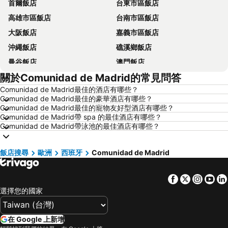
首爾飯店
台東市區飯店
高雄市區飯店
台南市區飯店
大阪飯店
嘉義市區飯店
沖繩飯店
礁溪鄉飯店
曼谷飯店
澳門飯店
關於Comunidad de Madrid的常見問答
香港飯店
那霸飯店
Comunidad de Madrid最佳的酒店有哪些？
羅東市飯店
新加坡飯店
Comunidad de Madrid最佳的豪華酒店有哪些？
板橋區飯店
名古屋飯店
Comunidad de Madrid最佳的寵物友好型酒店有哪些？
Comunidad de Madrid帶 spa 的最佳酒店有哪些？
京都飯店
北投飯店
Comunidad de Madrid帶泳池的最佳酒店有哪些？
西屯區飯店
台東飯店
台中地區飯店
南投飯店
飯店搜尋
歐洲
西班牙
Comunidad de Madrid
桃園地區飯店
基隆飯店
Facebook
Twitter
Insta
Yo
新竹地區飯店
澎湖飯店
選擇您的國家
苗栗縣飯店
金門飯店
彰化地區飯店
雲林飯店
在 Google 上新增
台灣飯店
近畿飯店