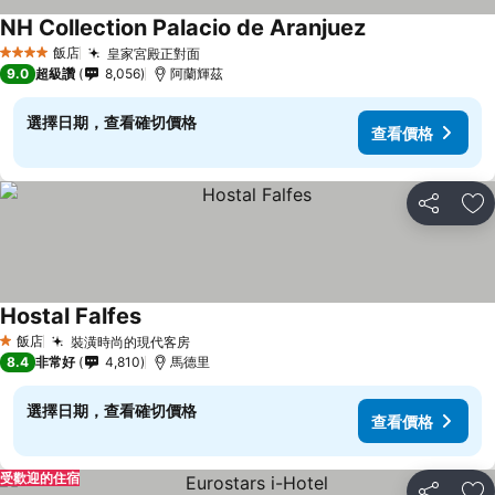
NH Collection Palacio de Aranjuez
飯店
皇家宮殿正對面
4 星級
9.0
超級讚
8,056
阿蘭輝茲
選擇日期，查看確切價格
查看價格
分享
加
Hostal Falfes
飯店
裝潢時尚的現代客房
1 星級
8.4
非常好
4,810
馬德里
選擇日期，查看確切價格
查看價格
受歡迎的住宿