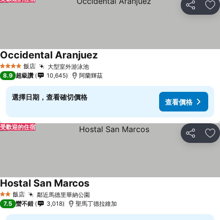
分享
加
Occidental Aranjuez
飯店
大型室外游泳池
4 星級
8.9
超級讚
10,645
阿蘭輝茲
選擇日期，查看確切價格
查看價格
受歡迎的住宿
分享
加
Hostal San Marcos
飯店
鄰近馬德里華納公園
2 星級
7.5
蠻不錯
3,018
聖馬丁德拉維加