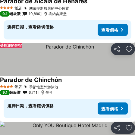
Parador de Alcalá de Henares
飯店
塞萬提斯故居的中心位置
4 星級
9.1
超級讚
10,890
埃納雷斯堡
選擇日期，查看確切價格
查看價格
受歡迎的住宿
分享
加
Parador de Chinchón
飯店
季節性室外游泳池
4 星級
9.1
超級讚
6,711
辛芎
選擇日期，查看確切價格
查看價格
分享
加