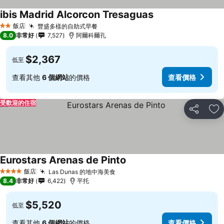
ibis Madrid Alcorcon Tresaguas
飯店
豐盛多樣的自助式早餐
2 星級
8.0
非常好
7,527
阿爾科爾孔
$2,367
低至
查看其他
6 個網站
的價格
查看價格
受歡迎的住宿
分享
加
Eurostars Arenas de Pinto
飯店
Las Dunas 的地中海美食
4 星級
8.4
非常好
6,422
平托
$5,520
低至
查看其他
6 個網站
的價格
查看價格