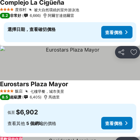
Complejo La Cigüeña
度假村
被大自然環繞的室外游泳池
4 星級
8.2
非常好
6,666
阿爾甘達德爾雷
選擇日期，查看確切價格
查看價格
分享
加
Eurostars Plaza Mayor
飯店
七樓早餐，城市美景
4 星級
8.5
超級讚
6,405
馬德里
$6,902
低至
查看其他
5 個網站
的價格
查看價格
受歡迎的住宿