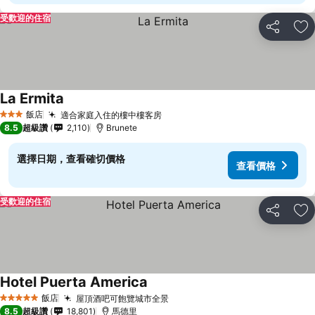
受歡迎的住宿
分享
加
La Ermita
飯店
適合家庭入住的樓中樓客房
3 星級
8.5
超級讚
2,110
Brunete
選擇日期，查看確切價格
查看價格
受歡迎的住宿
分享
加
Hotel Puerta America
飯店
屋頂酒吧可飽覽城市全景
5 星級
8.5
超級讚
18,801
馬德里