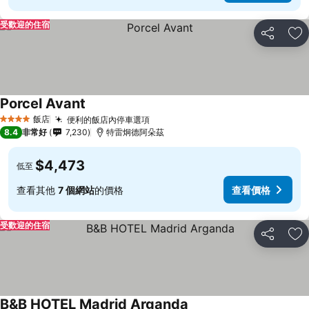
受歡迎的住宿
分享
加
Porcel Avant
飯店
便利的飯店內停車選項
4 星級
8.4
非常好
7,230
特雷炯德阿朵茲
$4,473
低至
查看其他
7 個網站
的價格
查看價格
受歡迎的住宿
分享
加
B&B HOTEL Madrid Arganda