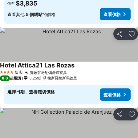
$3,835
低至
查看其他
5 個網站
的價格
查看價格
分享
加
Hotel Attica21 Las Rozas
飯店
寬敞客房配備舒適寢具
4 星級
8.6
超級讚
3,259
拉斯羅薩斯馬德里
選擇日期，查看確切價格
查看價格
分享
加