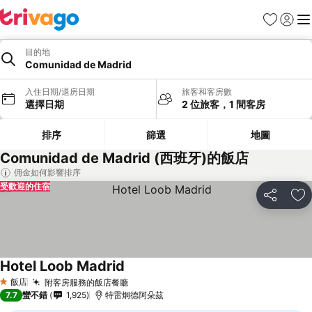
我的最愛
登入
選
目的地
Comunidad de Madrid
入住日期/退房日期
旅客和客房數
選擇日期
2 位旅客，1 間客房
排序
篩選
地圖
Comunidad de Madrid (西班牙)的飯店
佣金如何影響排序
受歡迎的住宿
分享
加
Hotel Loob Madrid
飯店
附客房服務的飯店餐廳
1 星級
7.7
蠻不錯
1,925
特雷炯德阿朵茲