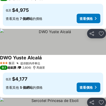
$4,975
低至
查看其他
7 個網站
的價格
查看價格
分享
加
DWO Yuste Alcalá
飯店
提供館內停車位
3 星級
9.1
超級讚
2,606
馬德里
$4,177
低至
查看其他
5 個網站
的價格
查看價格
分享
加