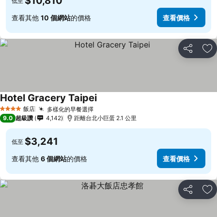
$10,810
低至
查看其他
10 個網站
的價格
查看價格
分享
加
Hotel Gracery Taipei
查看價格
飯店
多樣化的早餐選擇
查看價格
4 星級
9.0
超級讚
4,142
距離台北小巨蛋 2.1 公里
$3,241
低至
查看其他
6 個網站
的價格
查看價格
分享
加