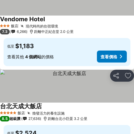
Vendome Hotel
查看價格
飯店
現代時尚的住宿環境
查看價格
3 星級
7.3
6,266
距離中正紀念堂 2.0 公里
$1,183
低至
查看其他
4 個網站
的價格
查看價格
分享
加
台北天成大飯店
查看價格
飯店
煥發活力的養生設施
查看價格
5 星級
8.5
超級讚
27,636
距離台北小巨蛋 3.2 公里
$2,524
低至