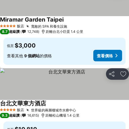
Miramar Garden Taipei
查看價格
飯店
寬敞的 SPA 和養生設施
查看價格
5 星級
8.7
超級讚
12,748
距離台北小巨蛋 1.4 公里
$3,000
低至
查看其他
9 個網站
的價格
查看價格
分享
加
台北文華東方酒店
查看價格
飯店
世界級的兩層樓城市水療中心
查看價格
5 星級
9.3
超級讚
16,615
距離松山機場 1.4 公里