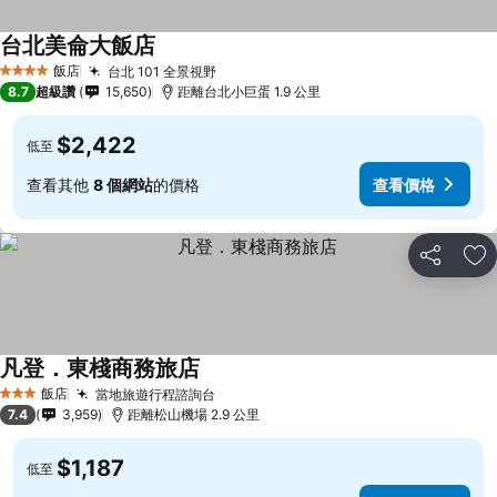
台北美侖大飯店
查看價格
飯店
台北 101 全景視野
查看價格
4 星級
8.7
超級讚
15,650
距離台北小巨蛋 1.9 公里
$2,422
低至
查看其他
8 個網站
的價格
查看價格
分享
加
凡登．東棧商務旅店
查看價格
飯店
當地旅遊行程諮詢台
查看價格
3 星級
7.4
3,959
距離松山機場 2.9 公里
$1,187
低至