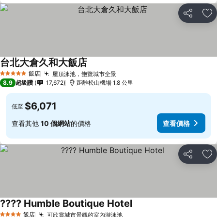
分享
加
台北大倉久和大飯店
查看價格
飯店
屋頂泳池，飽覽城市全景
查看價格
5 星級
8.9
超級讚
17,672
距離松山機場 1.8 公里
$6,071
低至
查看其他
10 個網站
的價格
查看價格
分享
加
???? Humble Boutique Hotel
查看價格
飯店
可欣賞城市景觀的室內游泳池
查看價格