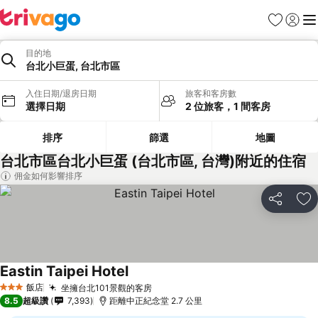
我的最愛
登入
選
目的地
台北小巨蛋, 台北市區
入住日期/退房日期
旅客和客房數
選擇日期
2 位旅客，1 間客房
排序
篩選
地圖
台北市區台北小巨蛋 (台北市區, 台灣)附近的住宿
佣金如何影響排序
分享
加
Eastin Taipei Hotel
查看價格
飯店
坐擁台北101景觀的客房
查看價格
3 星級
8.5
超級讚
7,393
距離中正紀念堂 2.7 公里