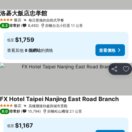
洛碁大飯店忠孝館
查看價格
飯店
每日更換的自助式早餐
查看價格
4 星級
8.3
非常好
8,492
距離台北小巨蛋 1.1 公里
$1,759
低至
查看其他
8 個網站
的價格
查看價格
分享
加
FX Hotel Taipei Nanjing East Road Branch
查看
飯店
高樓層接待處與城市景觀
查看價格
4 星級
8.0
非常好
10,794
距離松山機場 2.1 公里
$1,167
低至