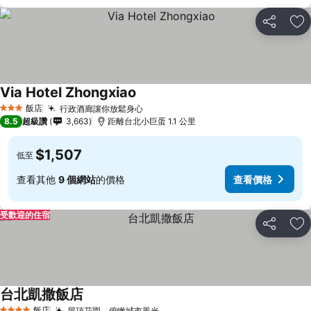
分享
加
Via Hotel Zhongxiao
查看價格
飯店
行政酒廊讓你放鬆身心
查看價格
3 星級
8.5
超級讚
3,663
距離台北小巨蛋 1.1 公里
$1,507
低至
查看其他
9 個網站
的價格
查看價格
受歡迎的住宿
分享
加
台北凱撒飯店
查看價格
飯店
屋頂花園，俯瞰城市風光