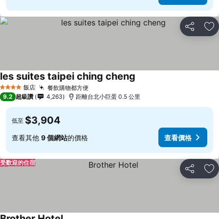
分享
加
les suites taipei ching cheng
查看價格
飯店
餐飲購物都方便
查看價格
4 星級
9.2
超級讚
4,263
距離台北小巨蛋 0.5 公里
$3,904
低至
查看其他
9 個網站
的價格
查看價格
受歡迎的住宿
分享
加
Brother Hotel