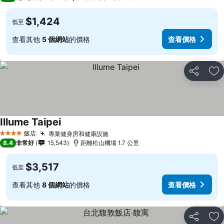
$1,424
低至
查看其他
5 個網站
的價格
查看價格
分享
加
Illume Taipei
查看價格
飯店
專業健身房和健康設施
查看價格
4 星級
8.4
非常好
15,543
距離松山機場 1.7 公里
$3,517
低至
查看其他
8 個網站
的價格
查看價格
分享
加