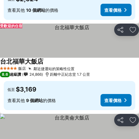
查看其他
10 個網站
的價格
查看價格
受歡迎的住宿
分享
加
台北福華大飯店
查看價格
飯店
鄰近捷運站的策略性位置
查看價格
5 星級
8.6
超級讚
24,866
距離中正紀念堂 1.7 公里
$3,169
低至
查看其他
9 個網站
的價格
查看價格
分享
加