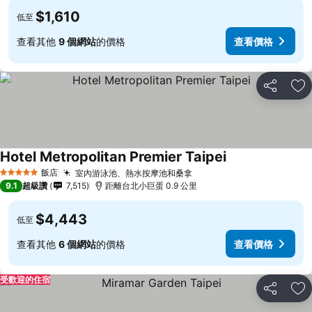
$1,610
低至
查看其他
9 個網站
的價格
查看價格
分享
加
Hotel Metropolitan Premier Taipei
查看價格
飯店
室內游泳池、熱水按摩池和桑拿
查看價格
5 星級
9.1
超級讚
7,515
距離台北小巨蛋 0.9 公里
$4,443
低至
查看其他
6 個網站
的價格
查看價格
受歡迎的住宿
分享
加