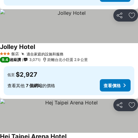
分享
加
Jolley Hotel
查看價格
飯店
適合家庭的設施和服務
查看價格
3 星級
9.4
超級讚
3,071
距離台北小巨蛋 2.9 公里
$2,927
低至
查看其他
7 個網站
的價格
查看價格
分享
加
Hej Taipei Arena Hotel