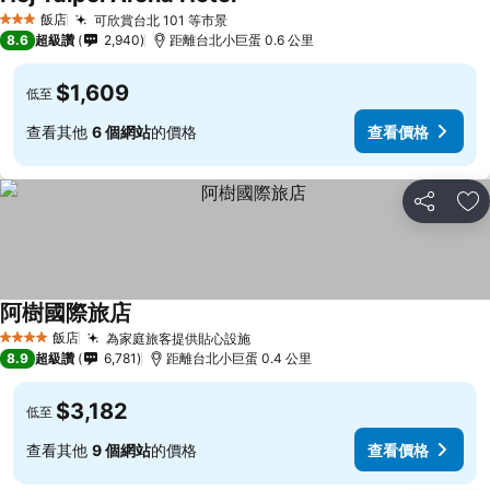
查看價格
飯店
可欣賞台北 101 等市景
查看價格
3 星級
8.6
超級讚
2,940
距離台北小巨蛋 0.6 公里
$1,609
低至
查看其他
6 個網站
的價格
查看價格
分享
加
阿樹國際旅店
查看價格
飯店
為家庭旅客提供貼心設施
查看價格
4 星級
8.9
超級讚
6,781
距離台北小巨蛋 0.4 公里
$3,182
低至
查看其他
9 個網站
的價格
查看價格