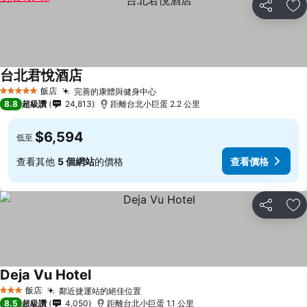
分享
加
台北君悅酒店
查看價格
飯店
完善的康體與健身中心
查看價格
5 星級
8.8
超級讚
24,813
距離台北小巨蛋 2.2 公里
$6,594
低至
查看其他
5 個網站
的價格
查看價格
分享
加
Deja Vu Hotel
查看價格
飯店
鄰近捷運站的絕佳位置
查看價格
3 星級
8.5
超級讚
4,050
距離台北小巨蛋 1.1 公里