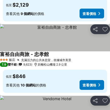
$2,129
低至
查看其他
9 個網站
的價格
查看價格
分享
加
富裕自由商旅 - 忠孝館
查看價格
飯店
充滿活力的公共休息室，坐擁城市美景
查看價格
3 星級
7.9
蠻不錯
9,623
距離松山機場 2.9 公里
$846
低至
查看其他
10 個網站
的價格
查看價格
分享
加