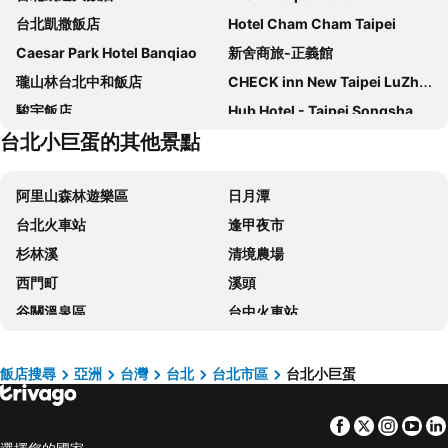
台北凱撒飯店
Hotel Cham Cham Taipei
Caesar Park Hotel Banqiao
新舍商旅-正義館
瓏山林台北中和飯店
CHECK inn New Taipei LuZhou
駿宇飯店
Hub Hotel - Taipei Songshan Airport
台北小巨蛋的其他景點
The Grand Hotel
福容大飯店 - 台北二館
德立莊酒店
璽愛商務旅店
阿里山森林遊樂區
日月潭
Xi Ke Hotel - Sanchong Branch
Miramar Garden Taipei
台北火車站
逢甲夜市
富裕自由商旅 - 忠孝館
柯達大飯店台北一店
杉林溪
清境農場
FX Hotel Taipei Nanjing East Road Branch
福容大飯店淡水漁人碼頭
西門町
溪頭
Hotel Fun - Linsen
Yidear Hotel
谷關溫泉區
台中火車站
麗京棧酒店
CHIENTAN Youth Hotel
太平山森林遊樂區
梨山
台北天成大飯店
Mayer Inn
台中一中商圈
六福村主題遊樂園
HiONE Holiday Hotel Taipei
Via Hotel Breeze
飯店搜尋
亞洲
台灣
台北
台北市區
台北小巨蛋
武陵農場
台灣桃園國際機場
Forte Hotel Xizhi
Beauty Hotels Taipei - Hotel Bchic
Facebook
Twitter
Insta
Yo
九份
北投溫泉
Finders Hotel
梅樓商務驛站