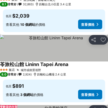
查看價格
4 星級
8.1
非常好
32,863
距離台北小巨蛋 3.4 公里
$2,039
低至
查看其他
10 個網站
的價格
查看價格
分享
加
苓旅松山館 Lininn Tapei Arena
查看價格
飯店
城市或樹景視野
查看價格
3 星級
8.0
非常好
2,924
距離松山機場 2.4 公里
$891
低至
查看其他
3 個網站
的價格
查看價格
受歡迎的住宿