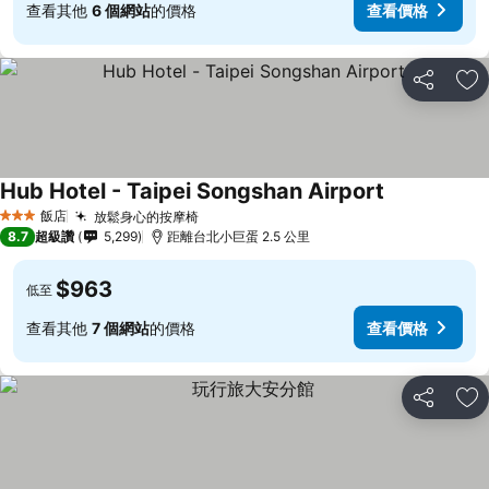
查看其他
6 個網站
的價格
查看價格
分享
加
Hub Hotel - Taipei Songshan Airport
查看價格
飯店
放鬆身心的按摩椅
查看價格
3 星級
8.7
超級讚
5,299
距離台北小巨蛋 2.5 公里
$963
低至
查看其他
7 個網站
的價格
查看價格
分享
加