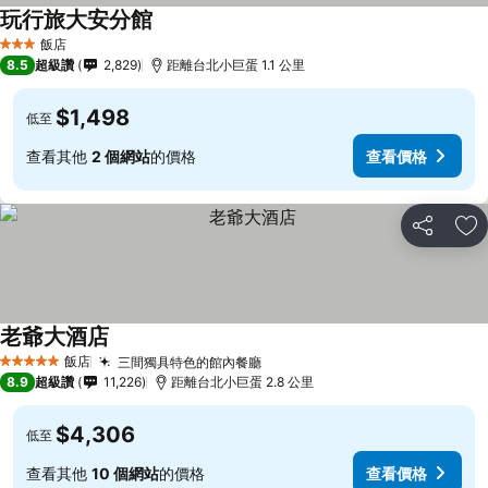
玩行旅大安分館
查看價格
飯店
3 星級
8.5
超級讚
2,829
距離台北小巨蛋 1.1 公里
$1,498
低至
查看其他
2 個網站
的價格
查看價格
分享
加
老爺大酒店
查看價格
飯店
三間獨具特色的館內餐廳
查看價格
5 星級
8.9
超級讚
11,226
距離台北小巨蛋 2.8 公里
$4,306
低至
查看其他
10 個網站
的價格
查看價格