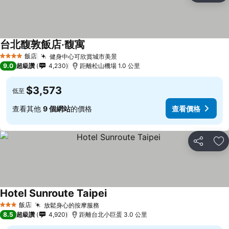
台北馥敦飯店‧馥寓
查看價格
飯店
健身中心可欣賞城市美景
查看價格
4 星級
9.0
超級讚
4,230
距離松山機場 1.0 公里
$3,573
低至
查看其他
9 個網站
的價格
查看價格
分享
加
Hotel Sunroute Taipei
查看價格
飯店
放鬆身心的按摩服務
查看價格
3 星級
8.5
超級讚
4,920
距離台北小巨蛋 3.0 公里