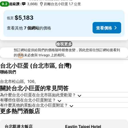
4 星級
9.2
超級讚
3,668
距離台北小巨蛋 1.7 公里
$5,183
低至
查看其他
7 個網站
的價格
查看價格
檢視更多
預訂網站提供給我們的價格隨時都會改變，因此您前往預訂網站後看到
的價格未必會與 trivago 上的相同。
台北小巨蛋 (台北市區, 台灣)
聯絡我們
台北市松山區
,
106
,
關於台北小巨蛋的常見問答
為什麼台北小巨蛋在台北市區如此受歡迎？
有哪些住宿在台北小巨蛋附近？
有什麼其他的景點在台北小巨蛋附近？
更多熱門酒飯店
台北凱達大飯店
Eastin Taipei Hotel