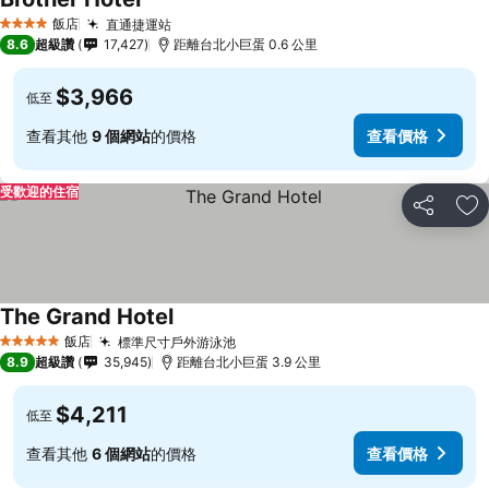
查看價格
飯店
直通捷運站
查看價格
4 星級
8.6
超級讚
17,427
距離台北小巨蛋 0.6 公里
$3,966
低至
查看其他
9 個網站
的價格
查看價格
受歡迎的住宿
分享
加
The Grand Hotel
查看價格
飯店
標準尺寸戶外游泳池
查看價格
5 星級
8.9
超級讚
35,945
距離台北小巨蛋 3.9 公里
$4,211
低至
查看其他
6 個網站
的價格
查看價格