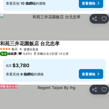
查看其他
10 個網站
的價格
查看價格
分享
加
和苑三井花園飯店 台北忠孝
查看價格
飯店
捷運站直達
查看價格
4 星級
9.0
超級讚
9,451
距離台北小巨蛋 1.9 公里
$3,780
低至
查看其他
6 個網站
的價格
查看價格
受歡迎的住宿
分享
加