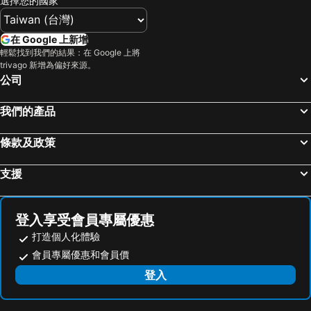
選擇您的國家
基隆廟口夜市
台北市立動物園
首都大飯店 - 松山館
Brother Hotel
台北小巨蛋
羅東夜市
Formosa 101 Taipei Main Branch
Hotel Gracery Taipei
在 Google 上新增
Taipei 101
新竹內灣老街
台北西門窩
成旅晶贊飯店‧台北蘆洲
輕鬆找到我們的結果：在 Google 上將
trivago 新增為偏好來源。
南港站覽館
泰安溫泉
Just Palace
馥都商務飯店
公司
士林夜市
宜蘭烏石港
Walker Hotel - Sanchong
苓旅松山館 Lininn Tapei Arena
拉拉山
九族文化村
承億文旅淡水吹風
台北花園大酒店
我們的產品
淡水老街
新竹火車站
台北福華大飯店
漁人碼頭休閒旅館
條款及政策
烏來溫泉
饒河街觀光夜市
Morwing Hotel - Ocean
福格大飯店
奧萬大森林遊樂區
月眉世界麗寶樂園
Life Hotel
宜家商旅
支援
合歡山
花蓮海洋公園
Illume Taipei
Illume Taipei
中壢車站
台中烏日高鐵站
Capella Taipei
K Hotels Taipei Nanjing
登入享受會員專屬優惠
武嶺
景美捷運站
K Hotel Taipei Nanjing
阿樹國際旅店
打造個人化體驗
桃園火車站
廬山溫泉
Simple+ Hotel
les suites taipei ching cheng
會員專屬優惠和會員價
礁溪車站
捷運圓山站
台北文華東方酒店
悠趣旅店
登入
桃園機場
羅東車站
萬事達旅店長安店
B Taipei
東海藝術商圈
師大夜市
臺北碧瑤飯店
Hej Taipei Arena Hotel