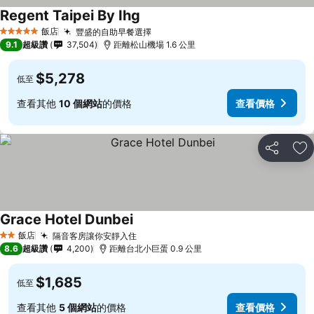
Regent Taipei By Ihg
查看價格
飯店
豐盛的自助早餐選擇
查看價格
5 星級
9.1
超級讚
37,504
距離松山機場 1.6 公里
$5,278
低至
查看其他
10 個網站
的價格
查看價格
分享
加
Grace Hotel Dunbei
查看價格
飯店
隔音客房讓你安靜入住
查看價格
2 星級
8.6
超級讚
4,200
距離台北小巨蛋 0.9 公里
$1,685
低至
查看其他
5 個網站
的價格
查看價格