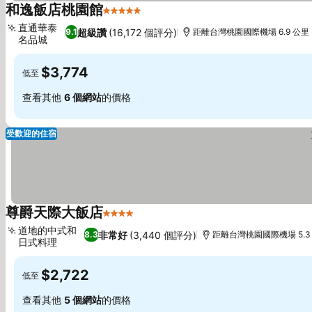
和逸飯店桃園館
5 星級
直通華泰
超級讚
(16,172 個評分)
9.1
距離台灣桃園國際機場 6.9 公里
名品城
$3,774
低至
查看其他
6 個網站
的價格
受歡迎的住宿
尊爵天際大飯店
4 星級
道地的中式和
非常好
(3,440 個評分)
8.3
距離台灣桃園國際機場 5.3
日式料理
$2,722
低至
查看其他
5 個網站
的價格