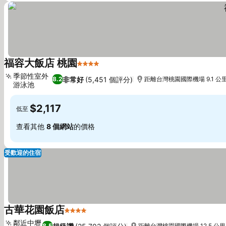
福容大飯店 桃園
4 星級
季節性室外
非常好
(5,451 個評分)
8.2
距離台灣桃園國際機場 9.1 公
游泳池
$2,117
低至
查看其他
8 個網站
的價格
受歡迎的住宿
古華花園飯店
4 星級
鄰近中壢
8.5
距離台灣桃園國際機場 12.5 公里