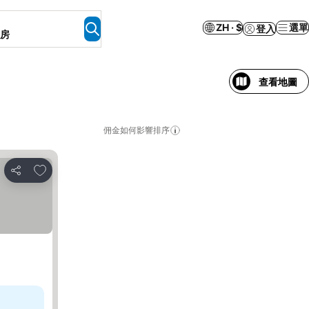
ZH · $
選單
登入
客房
查看地圖
佣金如何影響排序
加入我的最愛
分享