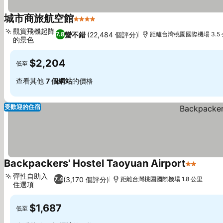
城市商旅航空館
4 星級
觀賞飛機起降
蠻不錯
(22,484 個評分)
7.8
距離台灣桃園國際機場 3.5
的景色
$2,204
低至
查看其他
7 個網站
的價格
受歡迎的住宿
Backpackers' Hostel Taoyuan Airport
2 星級
彈性自助入
(3,170 個評分)
7.4
距離台灣桃園國際機場 1.8 公里
住選項
$1,687
低至