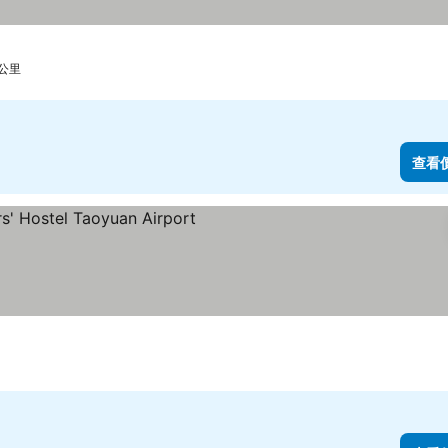
 公里
查看