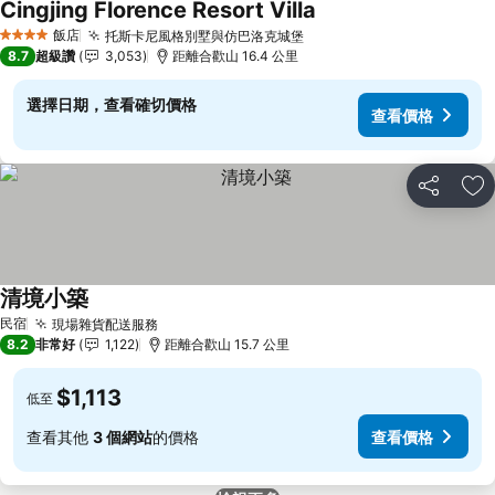
Cingjing Florence Resort Villa
查看價格
飯店
托斯卡尼風格別墅與仿巴洛克城堡
查看價格
4 星級
8.7
超級讚
3,053
距離合歡山 16.4 公里
選擇日期，查看確切價格
查看價格
分享
加
清境小築
查看價格
民宿
現場雜貨配送服務
查看價格
8.2
非常好
1,122
距離合歡山 15.7 公里
$1,113
低至
查看其他
3 個網站
的價格
查看價格