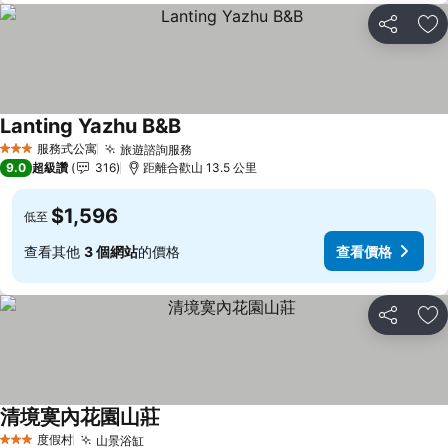
分享
加
Lanting Yazhu B&B
查看價格
服務式公寓
旅遊諮詢服務
查看價格
3 星級
9.0
超級讚
316
距離合歡山 13.5 公里
$1,596
低至
查看其他
3 個網站
的價格
查看價格
分享
加
清境寞內花園山莊
查看價格
度假村
山景浴缸
查看價格
3 星級