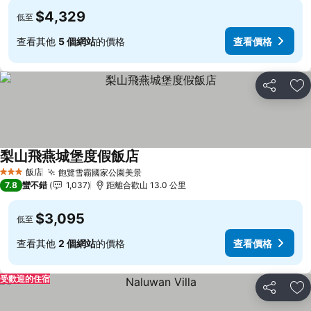
$4,329
低至
查看其他
5 個網站
的價格
查看價格
分享
加
梨山飛燕城堡度假飯店
查看價格
飯店
飽覽雪霸國家公園美景
查看價格
3 星級
7.8
蠻不錯
1,037
距離合歡山 13.0 公里
$3,095
低至
查看其他
2 個網站
的價格
查看價格
受歡迎的住宿
分享
加