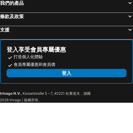
Taipei 101
台南花園夜市
凡賽斯高山旅店
Beverly Hills
我們的產品
高雄左營高鐵站
高雄火車站
In The Mountains
條款及政策
新竹內灣老街
南港站覽館
高雄瑞豐夜市
嘉義車站
支援
泰安溫泉
台東車站
士林夜市
宜蘭烏石港
登入享受會員專屬優惠
拉拉山
九族文化村
打造個人化體驗
淡水老街
新竹火車站
會員專屬優惠和會員價
烏來溫泉
高雄夢時代購物中心
登入
饒河街觀光夜市
高雄六合夜市
奧萬大森林遊樂區
月眉世界麗寶樂園
trivago N.V.
, Kesselstraße 5 – 7, 40221 杜賽道夫，德國
合歡山
武嶺
2026 trivago | 版權所有。
廬山溫泉
花蓮天祥
花蓮慕谷慕魚
花蓮太魯閣國家公園
中台禪寺
埔里酒廠
花蓮機場
花蓮七星潭