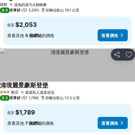
查看價格
旅館
道地的蒸汽火鍋晚餐
查看價格
8.0
非常好
5,291
距離合歡山 16.1 公里
$2,053
低至
查看其他
5 個網站
的價格
查看價格
分享
加
清境麗景豪斯登堡
查看價格
飯店
家庭私人溫泉浴池
查看價格
3 星級
8.2
非常好
1,789
距離合歡山 13.5 公里
$1,789
低至
查看其他
7 個網站
的價格
查看價格