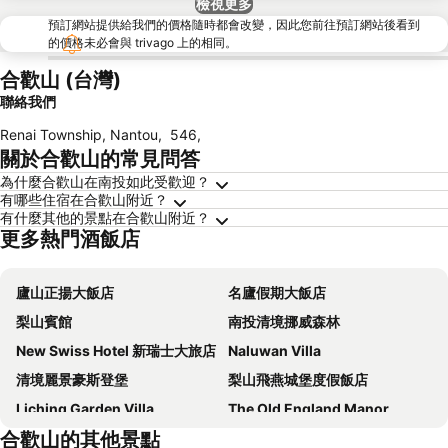
檢視更多
預訂網站提供給我們的價格隨時都會改變，因此您前往預訂網站後看到
的價格未必會與 trivago 上的相同。
合歡山 (台灣)
聯絡我們
Renai Township, Nantou
,
546
,
關於合歡山的常見問答
為什麼合歡山在南投如此受歡迎？
有哪些住宿在合歡山附近？
有什麼其他的景點在合歡山附近？
更多熱門酒飯店
廬山正揚大飯店
名廬假期大飯店
梨山賓館
南投清境挪威森林
New Swiss Hotel 新瑞士大旅店
Naluwan Villa
清境麗景豪斯登堡
梨山飛燕城堡度假飯店
Liching Garden Villa
The Old England Manor
合歡山的其他景點
清境君士坦丁堡花卉莊園
I-think Resort