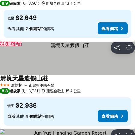
8.9
超級讚
3,561
距離合歡山 13.4 公里
$2,649
低至
查看其他
2 個網站
的價格
查看價格
受歡迎的住宿
分享
加
清境天星渡假山莊
查看價格
度假村
山景與夕陽全景
查看價格
3 星級
8.8
超級讚
3,731
距離合歡山 15.4 公里
$2,938
低至
查看其他
4 個網站
的價格
查看價格