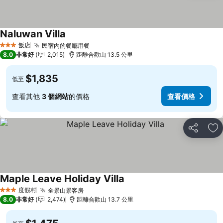
Naluwan Villa
查看價格
飯店
民宿內的餐廳用餐
查看價格
3 星級
8.0
非常好
2,015
距離合歡山 13.5 公里
$1,835
低至
查看其他
3 個網站
的價格
查看價格
分享
加
Maple Leave Holiday Villa
查看價格
度假村
全景山景客房
查看價格
3 星級
8.0
非常好
2,474
距離合歡山 13.7 公里