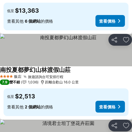
$13,363
低至
查看其他
6 個網站
的價格
查看價格
分享
加
南投夏都夢幻山林渡假山莊
查看價格
飯店
旅遊諮詢台可安排行程
查看價格
4 星級
7.9
蠻不錯
1,036
距離合歡山 16.0 公里
$2,513
低至
查看其他
2 個網站
的價格
查看價格
分享
加