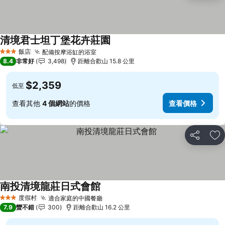
清境君士坦丁堡花卉莊園
查看價格
飯店
配備按摩浴缸的浴室
查看價格
3 星級
8.4
非常好
3,498
距離合歡山 15.8 公里
$2,359
低至
查看其他
4 個網站
的價格
查看價格
分享
加
南投清境龍莊日式會館
查看價格
度假村
適合家庭的中國餐廳
查看價格
3 星級
7.9
蠻不錯
300
距離合歡山 16.2 公里