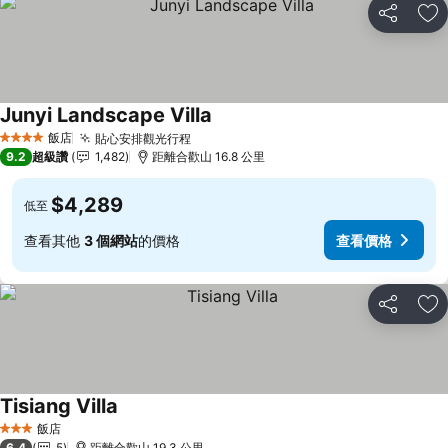
分享
加
Junyi Landscape Villa
查看價格
飯店
貼心安排觀光行程
查看價格
4 星級
9.2
超級讚
1,482
距離合歡山 16.8 公里
$4,289
低至
查看其他
3 個網站
的價格
查看價格
分享
加
Tisiang Villa
查看價格
飯店
3 星級
6.4
5
距離合歡山 19.3 公里