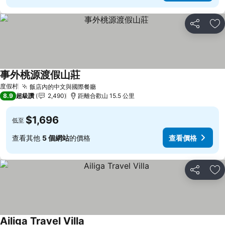
分享
加
事外桃源渡假山莊
查看價格
度假村
飯店內的中文與國際餐廳
查看價格
8.9
超級讚
2,490
距離合歡山 15.5 公里
$1,696
低至
查看其他
5 個網站
的價格
查看價格
分享
加
Ailiga Travel Villa