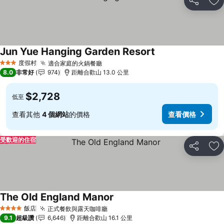
分享
加
Jun Yue Hanging Garden Resort
查看價格
度假村
適合家庭的火鍋餐廳
查看價格
3 星級
8.0
非常好
974
距離合歡山 13.0 公里
$2,728
低至
查看其他
4 個網站
的價格
查看價格
受歡迎的住宿
分享
加
The Old England Manor
查看價格
飯店
正式餐飲與露天咖啡廳
查看價格
4 星級
9.1
超級讚
6,646
距離合歡山 16.1 公里