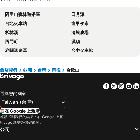
Dreamtown
Monica Workshop
阿里山森林遊樂區
日月潭
清境佛羅倫斯山莊 君士坦丁堡
5 KM Villa
台北火車站
逢甲夜市
Fujai Vacation Village Homestay
珍穀渡假山莊
杉林溪
清境農場
Chun Jing HillView Villa
南投夏都夢幻山林渡假山莊
西門町
溪頭
Nantou Chingjing Star Homestay B&B
Julie's Garden, Cingjing - Fon Chin Homestay
谷關溫泉區
台中火車站
清境瑞典假期山莊
Baili Manor Cing Jing
太平山森林遊樂區
梨山
Mhuwe Hotspring
Cingjing Florence Resort Villa
關子嶺溫泉
台中一中商圈
Tisiang Villa
Lake Seasons B&B
飯店搜尋
亞洲
台灣
南投
合歡山
六福村主題遊樂園
高雄巨蛋捷運站
Margaret Garden Villa
Moose & Squirrel
Facebook
Twitter
Insta
Yo
台南火車站
駁二藝術特區
霞飛音樂城堡
Ching Jing Homeland Resort Villa
選擇您的國家
知本溫泉
武陵農場
Cingjing Star Lohas Manor B&B
Junyi Landscape Villa
台灣桃園國際機場
九份
清境英格曼花園民宿
Chingjing ‧ orange Scotia
在 Google 上新增
北投溫泉
基隆廟口夜市
嶺仙花園度假山莊-醉愛清境會館
Emmanuel Landscape Vacational Village
輕鬆找到我們的結果：在 Google 上將
trivago 新增為偏好來源。
台北市立動物園
台北小巨蛋
Sheepman Villa
Home Box
公司
義大遊樂世界
羅東夜市
The Old England Boutique
Cing Ging Star B&B