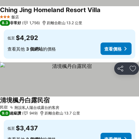
Ching Jing Homeland Resort Villa
查看價格
飯店
3 星級
8.3
非常好
1,756
距離合歡山 13.2 公里
$4,292
低至
查看其他
3 個網站
的價格
查看價格
分享
加
清境楓丹白露民宿
查看價格
民宿
附設私人陽台或露台的客房
查看價格
9.0
超級讚
949
距離合歡山 13.7 公里
$3,437
低至