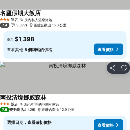
名廬假期大飯店
查看價格
飯店
房內私人溫泉浴池
查看價格
3 星級
7.4
3,377
距離合歡山 15.6 公里
$1,398
低至
查看其他
5 個網站
的價格
查看價格
分享
加
南投清境挪威森林
查看價格
飯店
精心打理的花園和露台
查看價格
3 星級
7.9
蠻不錯
426
距離合歡山 12.9 公里
選擇日期，查看確切價格
查看價格