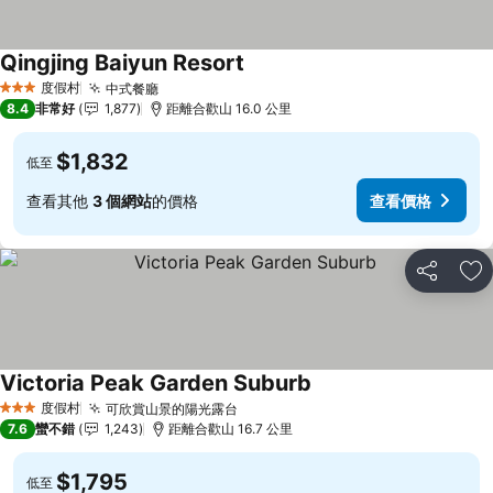
Qingjing Baiyun Resort
查看價格
度假村
中式餐廳
查看價格
3 星級
8.4
非常好
1,877
距離合歡山 16.0 公里
$1,832
低至
查看其他
3 個網站
的價格
查看價格
分享
加
Victoria Peak Garden Suburb
查看價格
度假村
可欣賞山景的陽光露台
查看價格
3 星級
7.6
蠻不錯
1,243
距離合歡山 16.7 公里
$1,795
低至