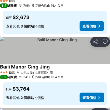
飯店
3 星級
8.7
超級讚
705
距離合歡山 16.4 公里
$2,673
低至
查看其他
3 個網站
的價格
查看價格
分享
加
Baili Manor Cing Jing
查看價格
飯店
古色古香的山間莊園住宿
查看價格
3 星級
9.2
超級讚
341
距離合歡山 13.4 公里
$3,764
低至
查看其他
2 個網站
的價格
查看價格