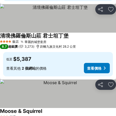
分享
加
清境佛羅倫斯山莊 君士坦丁堡
查看價格
飯店
華麗的城堡套房
查看價格
4 星級
8.7
超級讚
3,273
距離九族文化村 28.2 公里
$5,387
低至
查看其他
2 個網站
的價格
查看價格
分享
加
Moose & Squirrel
查看價格