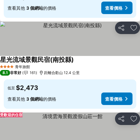
查看其他
3 個網站
的價格
查看價格
分享
加
星光流域景觀民宿(南投縣)
查看價格
青年旅館
4 星級
8.1
非常好
161
距離合歡山 12.4 公里
$2,473
低至
查看其他
3 個網站
的價格
查看價格
受歡迎的住宿
分享
加