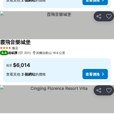
查看其他
2 個網站
的價格
查看價格
分享
加
霞飛音樂城堡
查看價格
飯店
4 星級
8.8
超級讚
201
距離合歡山 16.6 公里
$6,014
低至
查看其他
3 個網站
的價格
查看價格
分享
加