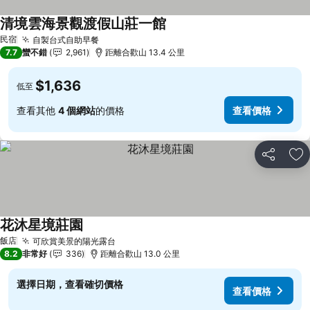
清境雲海景觀渡假山莊一館
查看價格
民宿
自製台式自助早餐
查看價格
7.7
蠻不錯
2,961
距離合歡山 13.4 公里
$1,636
低至
查看其他
4 個網站
的價格
查看價格
分享
加
花沐星境莊園
查看價格
飯店
可欣賞美景的陽光露台
查看價格
8.2
非常好
336
距離合歡山 13.0 公里
選擇日期，查看確切價格
查看價格