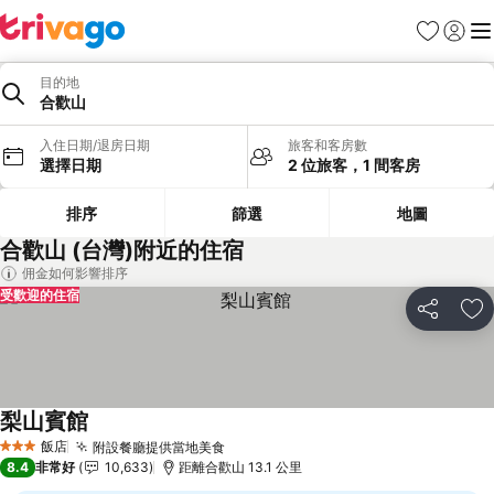
我的最愛
登入
選
目的地
合歡山
入住日期/退房日期
旅客和客房數
選擇日期
2 位旅客，1 間客房
排序
篩選
地圖
合歡山 (台灣)附近的住宿
佣金如何影響排序
受歡迎的住宿
分享
加
梨山賓館
查看價格
飯店
附設餐廳提供當地美食
查看價格
3 星級
8.4
非常好
10,633
距離合歡山 13.1 公里