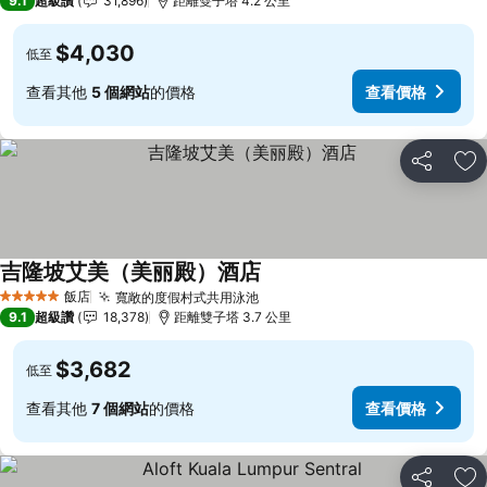
9.1
超級讚
31,896
距離雙子塔 4.2 公里
$4,030
低至
查看其他
5 個網站
的價格
查看價格
分享
加
吉隆坡艾美（美丽殿）酒店
查看價格
飯店
寬敞的度假村式共用泳池
查看價格
5 星級
9.1
超級讚
18,378
距離雙子塔 3.7 公里
$3,682
低至
查看其他
7 個網站
的價格
查看價格