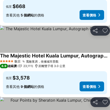
$668
低至
查看其他
5 個網站
的價格
查看價格
分享
加
The Majestic Hotel Kuala Lumpur, Autograph Collection
查看價格
飯店
寬敞客房，坐擁城市景觀
查看價格
5 星級
8.9
超級讚
23,111
距離雙子塔 3.0 公里
$3,578
低至
查看其他
9 個網站
的價格
查看價格
分享
加