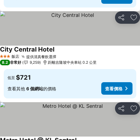
分享
加
City Central Hotel
查看價格
飯店
提供清真餐飲選擇
查看價格
3 星級
8.2
非常好
9,259
距離吉隆坡中央車站 0.2 公里
$721
低至
查看其他
6 個網站
的價格
查看價格
分享
加