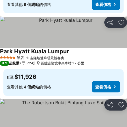
查看其他
6 個網站
的價格
查看價格
分享
加
Park Hyatt Kuala Lumpur
查看價格
飯店
吉隆坡雙峰塔景觀客房
查看價格
5 星級
9.2
超級讚
724
距離吉隆坡中央車站 1.7 公里
$11,926
低至
查看其他
4 個網站
的價格
查看價格
分享
加