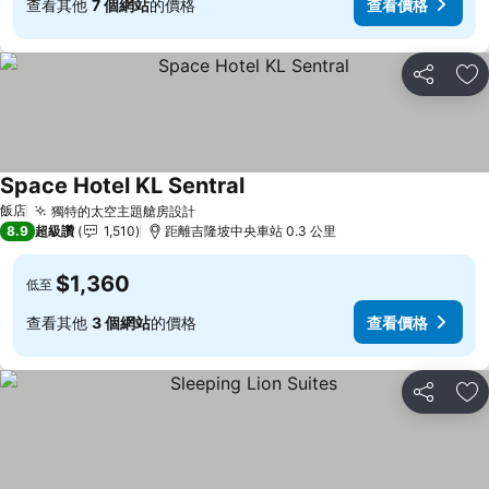
查看其他
7 個網站
的價格
查看價格
分享
加
Space Hotel KL Sentral
查看價格
飯店
獨特的太空主題艙房設計
查看價格
8.9
超級讚
1,510
距離吉隆坡中央車站 0.3 公里
$1,360
低至
查看其他
3 個網站
的價格
查看價格
分享
加