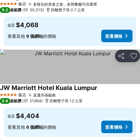
查看價格
飯店
多樣化的美食之旅，多間餐廳可供選擇
查看價格
5 星級
9.2
超級讚
30,313
距離雙子塔 0.7 公里
$4,068
低至
查看其他
9 個網站
的價格
查看價格
分享
加
JW Marriott Hotel Kuala Lumpur
查看價格
飯店
直通升禧藝廊
查看價格
5 星級
8.8
超級讚
21,954
距離雙子塔 1.2 公里
$4,404
低至
查看其他
6 個網站
的價格
查看價格