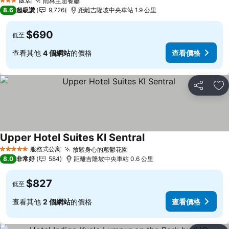
飯店
雨林主題餐廳
查看價格
3 星級
8.6
超級讚
9,726
距離吉隆坡中央車站 1.9 公里
$690
低至
查看其他
4 個網站
的價格
查看價格
分享
加
Upper Hotel Suites Kl Sentral
查看價格
服務式公寓
放鬆身心的蔥鬱花園
查看價格
5 星級
8.0
非常好
584
距離吉隆坡中央車站 0.6 公里
$827
低至
查看其他
2 個網站
的價格
查看價格