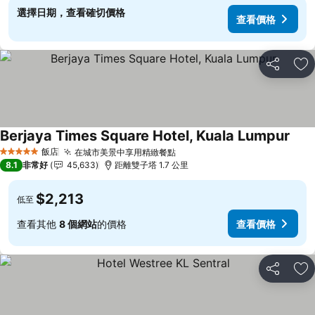
選擇日期，查看確切價格
查看價格
分享
加
Berjaya Times Square Hotel, Kuala Lumpur
查看
飯店
在城市美景中享用精緻餐點
查看價格
5 星級
8.1
非常好
45,633
距離雙子塔 1.7 公里
$2,213
低至
查看其他
8 個網站
的價格
查看價格
分享
加