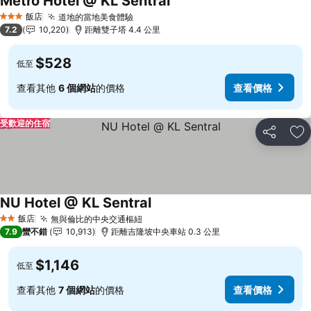
Metro Hotel @ KL Sentral
查看價格
飯店
道地的當地美食體驗
查看價格
3 星級
7.2
10,220
距離雙子塔 4.4 公里
$528
低至
查看其他
6 個網站
的價格
查看價格
受歡迎的住宿
分享
加
NU Hotel @ KL Sentral
查看價格
飯店
無與倫比的中央交通樞紐
查看價格
2 星級
7.9
蠻不錯
10,913
距離吉隆坡中央車站 0.3 公里
$1,146
低至
查看其他
7 個網站
的價格
查看價格