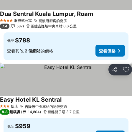
Dua Sentral Kuala Lumpur, Roam
查看價格
服務式公寓
寬敞附廚房的套房
查看價格
4 星級
7.4
587
距離吉隆坡中央車站 0.6 公里
$788
低至
查看其他
2 個網站
的價格
查看價格
分享
加
Easy Hotel KL Sentral
查看價格
飯店
吉隆坡中央車站的絕佳交通
查看價格
3 星級
8.8
超級讚
14,804
距離雙子塔 3.7 公里
$959
低至