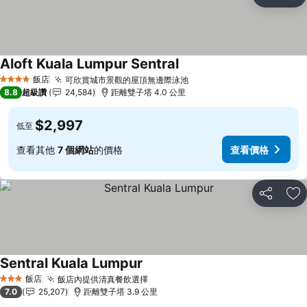
分享
加
Aloft Kuala Lumpur Sentral
查看價格
飯店
可欣賞城市景觀的屋頂無邊際泳池
查看價格
4 星級
8.8
超級讚
24,584
距離雙子塔 4.0 公里
$2,997
低至
查看其他
7 個網站
的價格
查看價格
分享
加
Sentral Kuala Lumpur
查看價格
飯店
飯店內提供清真餐飲選擇
查看價格
3 星級
7.0
25,207
距離雙子塔 3.9 公里