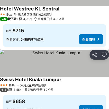
Hotel Westree KL Sentral
查看價格
飯店
記憶棉床墊搭配埃及棉寢具
查看價格
2 星級
7.6
蠻不錯
4,086
距離雙子塔 4.0 公里
$715
低至
查看其他
5 個網站
的價格
查看價格
分享
加
Swiss Hotel Kuala Lumpur
查看價格
飯店
家庭房配有彈性寢具
查看價格
3 星級
6.8
3,554
距離雙子塔 1.9 公里
$658
低至