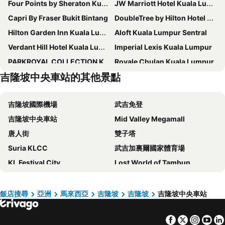
Four Points by Sheraton Kuala Lumpur, Chinatown
JW Marriott Hotel Kuala Lumpur
Capri By Fraser Bukit Bintang
DoubleTree by Hilton Hotel Kuala Lumpur
Hilton Garden Inn Kuala Lumpur Jalan Tuanku Abdul Rahman North
Aloft Kuala Lumpur Sentral
Verdant Hill Hotel Kuala Lumpur
Imperial Lexis Kuala Lumpur
PARKROYAL COLLECTION Kuala Lumpur
Royale Chulan Kuala Lumpur
吉隆坡中央車站的其他景點
吉隆坡帝盛酒店
Santa Grand Signature Kuala Lumpur
Holiday Inn Express Kuala Lumpur City Centre By Ihg
Berjaya Times Square Hotel, Kuala Lumpur
吉隆坡國際機場
武吉免登
Traders Kuala Lumpur
Oasia Suites Kuala Lumpur by Far East Hospitality
吉隆坡中央車站
Mid Valley Megamall
Sunway Putra Hotel Kuala Lumpur
Concorde Hotel Kuala Lumpur
唐人街
雙子塔
The Ritz-Carlton, Kuala Lumpur
Hotel Royal Signature
Suria KLCC
武吉加裏爾國家體育場
WOLO Kuala Lumpur
Sheraton Imperial Kuala Lumpur Hotel
KL Festival City
Lost World of Tambun
Easy Hotel KL Sentral
Grand Hyatt Kuala Lumpur
吉隆坡會展中心
Kuala Lumpur Golf & Country Club
Intercontinental Hotels Kuala Lumpur By Ihg
Hotel 1000 Miles
Sunway Pyramid Shopping Centre
荷蘭紅屋
Mandarin Oriental, Kuala Lumpur
Cititel Mid Valley
飯店搜尋
亞洲
馬來西亞
吉隆坡
吉隆坡
吉隆坡中央車站
鷄場街步行道
Petaling Street
Sleeping Lion Suites
The Kuala Lumpur Journal Hotel
Facebook
Twitter
Insta
Yo
吉隆坡塔
Jalan Tun Razak
Hotel Royal Kuala Lumpur
Hilton Garden Inn Kuala Lumpur Jalan Tuanku Abdul Rahman South