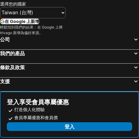
選擇您的國家
Sunway Lagoon Theme Park
Setia City Mall
Hotel Indigo Kuala Lumpur on the Park by IHG
NU Hotel @ KL Sentral
Melaka's towers
Ipoh Railway Station
Hilton Kuala Lumpur
citizenM Kuala Lumpur
在 Google 上新增
KLIA Ekspres
國家博物館
Novotel Kuala Lumpur City Centre
吉隆坡艾美（美丽殿）酒店
輕鬆找到我們的結果：在 Google 上將
trivago 新增為偏好來源。
Pasar Seni
Lot 10
The RuMa Hotel and Residences
Komune Living
公司
SMART Motorway
Taman Rama Rama
PARKROYAL Serviced Suites Kuala Lumpur
The Westin Kuala Lumpur
Muzium Kesenian Islam Malaysia
舊中央車站
Ahyu Hotel
Space Hotel @ Chinatown Kuala Lumpur
我們的產品
吉隆坡鳥園
Tugu Negara
Seri Pacific Hotel Kuala Lumpur
Travelodge Kuala Lumpur City Centre
條款及政策
國家清真寺
舊國家皇宮
Wyndham Suites KLCC
Lanson Place Bukit Ceylon Serviced Residences
Little India
獨立廣場
INNSiDE by Meliá Kuala Lumpur Cheras
Furama Bukit Bintang
支援
湖濱公園
Aquaria
City Central Hotel
Space Hotel KL Sentral
蘇丹阿都沙末大樓
杰莫克清真寺
My Hotel @ Sentral
Hotel New Winner
登入享受會員專屬優惠
Kuala Gandah Elephant Conservation Centre
Runtuhan Gereja Saint Paul
Metro Hotel @ KL Sentral
Cozy Hotel@ KL Sentral
打造個人化體驗
One Utama Shopping Centre
Malacca International
The St. Regis Kuala Lumpur
Hotel Westree KL Sentral
會員專屬優惠和會員價
The Curve
Bukit Melawati
M&M Hotel
M & M Kl Sentral
登入
Taman Negara National Park
A'Famosa
Sentral Kuala Lumpur
Alaxis Hotel