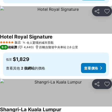
分享
加
Hotel Royal Signature
查看價格
飯店
令人驚嘆的城市景觀
查看價格
5 星級
9.0
超級讚
4,440
距離吉隆坡中央車站 2.6 公里
$1,829
低至
查看其他
2 個網站
的價格
查看價格
分享
加
Shangri-La Kuala Lumpur