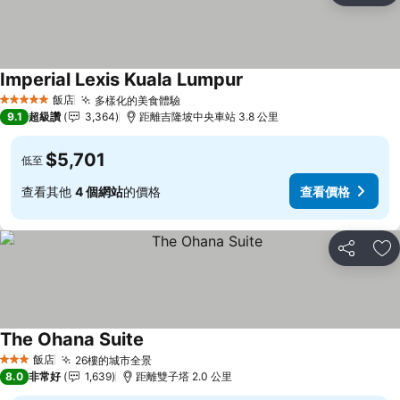
Imperial Lexis Kuala Lumpur
查看價格
飯店
多樣化的美食體驗
查看價格
5 星級
9.1
超級讚
3,364
距離吉隆坡中央車站 3.8 公里
$5,701
低至
查看其他
4 個網站
的價格
查看價格
分享
加
The Ohana Suite
查看價格
飯店
26樓的城市全景
查看價格
3 星級
8.0
非常好
1,639
距離雙子塔 2.0 公里