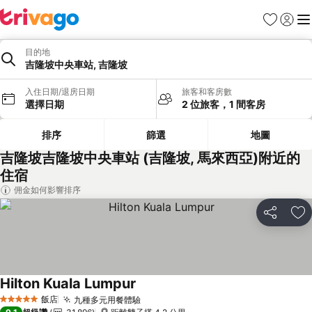
我的最愛
登入
選
目的地
吉隆坡中央車站, 吉隆坡
入住日期/退房日期
旅客和客房數
選擇日期
2 位旅客，1 間客房
排序
篩選
地圖
吉隆坡吉隆坡中央車站 (吉隆坡, 馬來西亞)附近的
住宿
佣金如何影響排序
分享
加
Hilton Kuala Lumpur
查看價格
飯店
九種多元用餐體驗
查看價格
5 星級