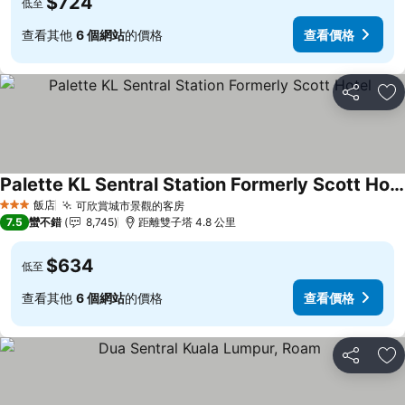
$724
低至
查看其他
6 個網站
的價格
查看價格
分享
加
Palette KL Sentral Station Formerly Scott Hotel
查看價格
飯店
可欣賞城市景觀的客房
查看價格
3 星級
7.5
蠻不錯
8,745
距離雙子塔 4.8 公里
$634
低至
查看其他
6 個網站
的價格
查看價格
分享
加