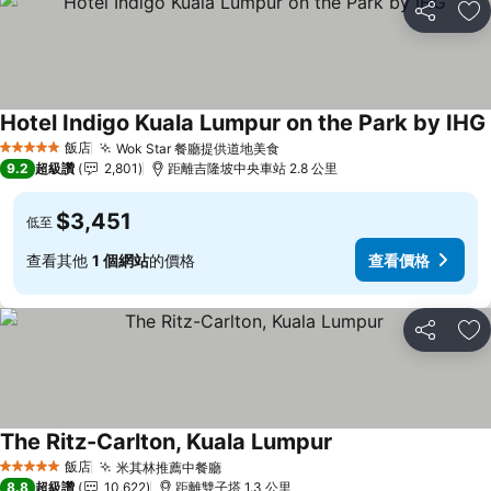
分享
加
Hotel Indigo Kuala Lumpur on the Park by IHG
飯店
Wok Star 餐廳提供道地美食
查看價格
5 星級
9.2
超級讚
2,801
距離吉隆坡中央車站 2.8 公里
$3,451
低至
查看其他
1 個網站
的價格
查看價格
分享
加
The Ritz-Carlton, Kuala Lumpur
查看價格
飯店
米其林推薦中餐廳
查看價格
5 星級
8.8
超級讚
10,622
距離雙子塔 1.3 公里