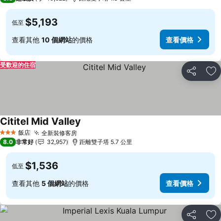
$5,193
低至
查看其他
10 個網站
的價格
查看價格
受歡迎的住宿
分享
加
Cititel Mid Valley
查看價格
飯店
全新裝修客房
查看價格
3 星級
8.0
非常好
32,957
距離雙子塔 5.7 公里
$1,536
低至
查看其他
5 個網站
的價格
查看價格
分享
加