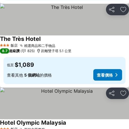
分享
加
The Très Hotel
查看價格
飯店
精選商品和二手物品
查看價格
3 星級
8.7
超級讚
825
距離雙子塔 5.1 公里
$1,089
低至
查看其他
5 個網站
的價格
查看價格
分享
加
Hotel Olympic Malaysia
查看價格