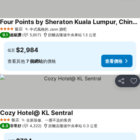
Four Points by Sheraton Kuala Lumpur, Chinatown
查看價格
飯店
中式風格的 Jann 酒吧
查看價格
4 星級
9.1
超級讚
5,607
距離吉隆坡中央車站 1.3 公里
$2,984
低至
查看其他
7 個網站
的價格
查看價格
分享
加
Cozy Hotel@ KL Sentral
查看價格
飯店
全新裝修、一塵不染的客房
查看價格
3 星級
8.3
非常好
4,322
距離吉隆坡中央車站 0.3 公里