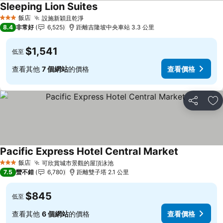
Sleeping Lion Suites
查看價格
飯店
設施新穎且乾淨
查看價格
3 星級
8.4
非常好
6,525
距離吉隆坡中央車站 3.3 公里
$1,541
低至
查看其他
7 個網站
的價格
查看價格
分享
加
Pacific Express Hotel Central Market
查看價格
飯店
可欣賞城市景觀的屋頂泳池
查看價格
3 星級
7.5
蠻不錯
6,780
距離雙子塔 2.1 公里
$845
低至
查看其他
6 個網站
的價格
查看價格