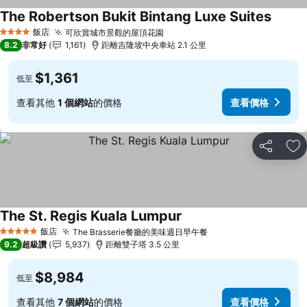
The Robertson Bukit Bintang Luxe Suites
查看價
飯店
可欣賞城市景觀的屋頂花園
查看價格
4 星級
8.2
非常好
1,161
距離吉隆坡中央車站 2.1 公里
$1,361
低至
查看其他
1 個網站
的價格
查看價格
分享
加
The St. Regis Kuala Lumpur
查看價格
飯店
The Brasserie餐廳的美味週日早午餐
查看價格
5 星級
9.2
超級讚
5,937
距離雙子塔 3.5 公里
$8,984
低至
查看其他
7 個網站
的價格
查看價格