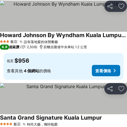
分享
加
Howard Johnson By Wyndham Kuala Lumpur 118
查看價格
飯店
設有落地窗的休閒餐廳
查看價格
3 星級
8.9
超級讚
2,508
距離吉隆坡中央車站 1.2 公里
$956
低至
查看其他
4 個網站
的價格
查看價格
分享
加
Santa Grand Signature Kuala Lumpur
查看價格
飯店
時尚大廳，獨特氛圍
查看價格
4 星級