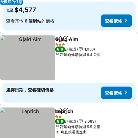
受歡迎的住宿
$4,577
低至
查看其他
6 個網站
的價格
查看價格
Gjaid Alm
分享
加入我的最愛
3 星級
8.6
超級讚
1,068
距離哈修塔特湖 6.4 公里
選擇日期，查看確切價格
查看價格
Leprich
分享
加入我的最愛
2 星級
8.6
超級讚
2,083
距離哈修塔特湖 5.5 公里
可直接滑雪進出