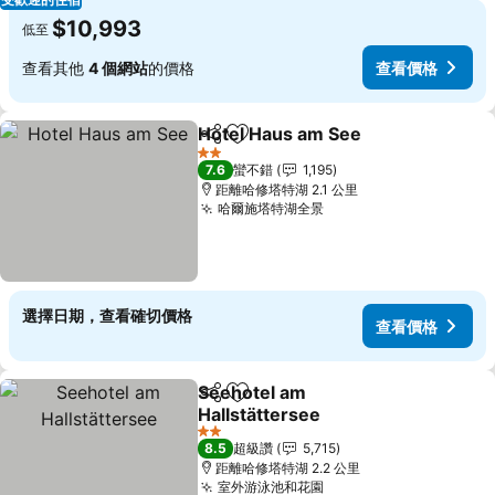
$10,993
低至
查看其他
4 個網站
的價格
查看價格
Hotel Haus am See
分享
加入我的最愛
2 星級
7.6
蠻不錯
1,195
距離哈修塔特湖 2.1 公里
哈爾施塔特湖全景
選擇日期，查看確切價格
查看價格
Seehotel am
分享
加入我的最愛
Hallstättersee
2 星級
8.5
超級讚
5,715
距離哈修塔特湖 2.2 公里
室外游泳池和花園