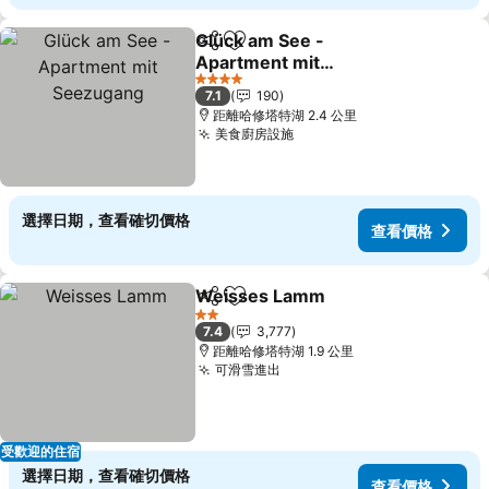
Glück am See -
分享
加入我的最愛
Apartment mit
Seezugang
4 星級
7.1
190
距離哈修塔特湖 2.4 公里
美食廚房設施
選擇日期，查看確切價格
查看價格
Weisses Lamm
分享
加入我的最愛
2 星級
7.4
3,777
距離哈修塔特湖 1.9 公里
可滑雪進出
受歡迎的住宿
選擇日期，查看確切價格
查看價格