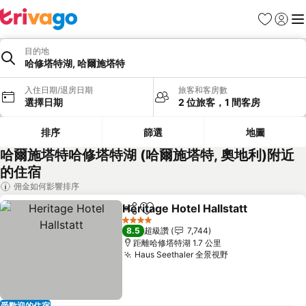
我的最愛
登入
選
目的地
哈修塔特湖, 哈爾施塔特
入住日期/退房日期
旅客和客房數
選擇日期
2 位旅客，1 間客房
排序
篩選
地圖
哈爾施塔特哈修塔特湖 (哈爾施塔特, 奧地利)附近
的住宿
佣金如何影響排序
Heritage Hotel Hallstatt
分享
加入我的最愛
4 星級
8.5
超級讚
7,744
距離哈修塔特湖 1.7 公里
Haus Seethaler 全景視野
受歡迎的住宿