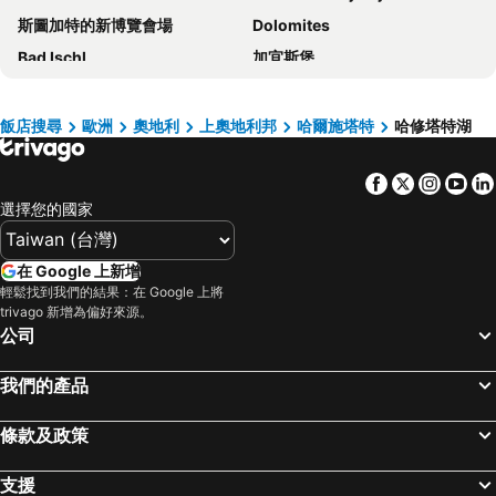
斯圖加特的新博覽會場
Dolomites
Bad Ischl
加宜斯堡
Berg am Laim
瑪麗亞廣場
Museum Hallstatt
BTC City
飯店搜尋
歐洲
奧地利
上奧地利邦
哈爾施塔特
哈修塔特湖
San Candido in Festa
ICM
Facebook
Twitter
Insta
Yo
因斯布魯克火車站
Bressanone a prima vista
選擇您的國家
Bus station Bled
Český Krumlov Castle
Untergiesing-Harlaching
Moosach Metro Station
在 Google 上新增
Pasing-Obermenzing
盧布爾雅那城堡
輕鬆找到我們的結果：在 Google 上將
trivago 新增為偏好來源。
Garmisch-Partenkirchen Casino
Königssee
公司
Lake Bohinj
市集大街
Arabellapark Metro Station
英式花園
我們的產品
五宮廷
Bayerischer Hof Night Club
條款及政策
慕尼黑奧林匹克公園
帕滕基興
弗留利-威尼斯·朱利亞機場
Elisabeth-Vorstadt
支援