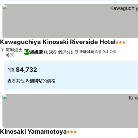
Kawaguchiya Kinosaki Riverside Hotel
3 星級
查看
河畔煙火
超級讚
(1,569 個評分)
8.8
距離城崎溫泉 0.4 公里
美景
查看價格
$4,732
低至
查看其他
8 個網站
的價格
Kinosaki Yamamotoya
3 星級
查看價格