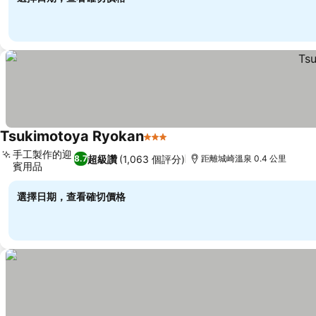
Tsukimotoya Ryokan
3 星級
查看價格
手工製作的迎
超級讚
(1,063 個評分)
8.7
距離城崎溫泉 0.4 公里
賓用品
查看價格
選擇日期，查看確切價格