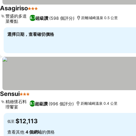
Asagiriso
3 星級
查看價格
豐盛的多道
超級讚
(598 個評分)
8.7
距離城崎溫泉 0.5 公里
菜餐點
查看價格
選擇日期，查看確切價格
Sensui
3 星級
查看價格
精緻懷石料
超級讚
(996 個評分)
9.1
距離城崎溫泉 0.4 公里
理饗宴
查看價格
$12,113
低至
查看其他
4 個網站
的價格