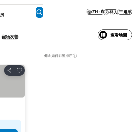
ZH · $
選單
登入
客房
查看地圖
寵物友善
佣金如何影響排序
加入我的最愛
分享