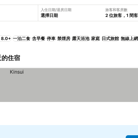
入住日期/退房日期
旅客和客房數
選擇日期
2 位旅客，1 間
8.0+
一泊二食
含早餐
停車
禁煙房
露天浴池
家庭
日式旅館
無線上網
近的住宿