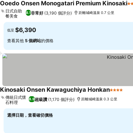
Ooedo Onsen Monogatari Premium Kinosaki
3
日式自助
非常好
(3,190 個評分)
8.1
距離城崎溫泉 0.7 公里
餐美食
查看價格
$6,390
低至
查看其他
5 個網站
的價格
Kinosaki Onsen Kawaguchiya Honkan
4 星級
查
傳統日式懷
超級讚
(1,170 個評分)
8.9
距離城崎溫泉 0.3 公里
石料理
查看價格
選擇日期，查看確切價格