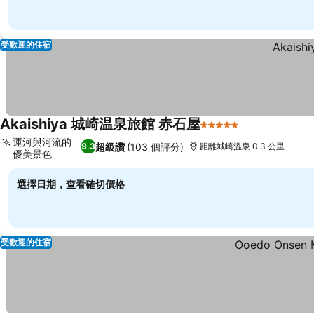
受歡迎的住宿
Akaishiya 城崎温泉旅館 赤石屋
5 星級
查看價格
運河與河流的
超級讚
(103 個評分)
9.3
距離城崎溫泉 0.3 公里
優美景色
查看價格
選擇日期，查看確切價格
受歡迎的住宿