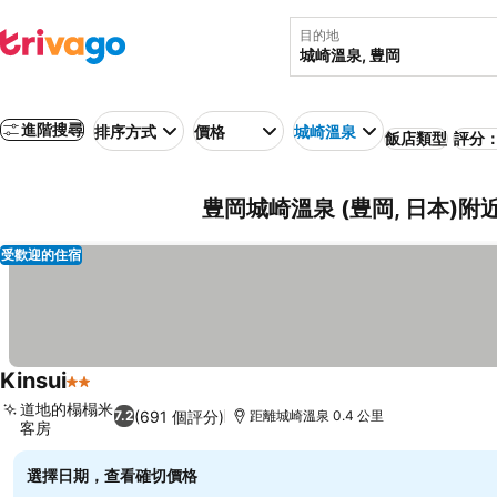
目的地
進階搜尋
排序方式
價格
城崎溫泉
飯店類型
評分：
豊岡城崎溫泉 (豊岡, 日本)附
受歡迎的住宿
Kinsui
2 星級
查看價格
道地的榻榻米
(691 個評分)
7.2
距離城崎溫泉 0.4 公里
客房
查看價格
選擇日期，查看確切價格