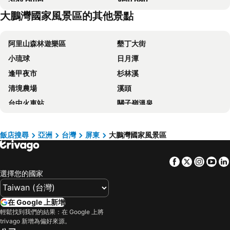
大鵬灣國家風景區的其他景點
河堤漫旅 東琉暮沐
Dong Gang Li Yuan Homestay
Mann Liuqiu Homestay
Venice Seaview Hotel
阿里山森林遊樂區
墾丁大街
Miao Fu Homestay
SEAVIEW-SHOY B&B
小琉球
日月潭
Jia Lin Homestay
I Live
逢甲夜市
杉林溪
Amalfi Homestay
Gin Jian Business
清境農場
溪頭
Donggang Neptune Hall
東立方旅宿-East Cube B&B
台中火車站
關子嶺溫泉
Ecotourism skim month B & B
東港大益火車民宿
台中一中商圈
四重溪溫泉
Wandao
Loyofun
高雄巨蛋捷運站
台南火車站
TK Happiness 168 B&B
Hotian Inn
飯店搜尋
亞洲
台灣
屏東
大鵬灣國家風景區
駁二藝術特區
知本溫泉
Xiang Hai Wan
Hua Qiao De Jia
Facebook
Twitter
Insta
Yo
義大遊樂世界
台南花園夜市
Hchome
Feng Su
選擇您的國家
高雄左營高鐵站
高雄火車站
Ship House
Mare Cielo
高雄瑞豐夜市
嘉義車站
河堤漫旅 - 東琉暮沐 MUMU Donggang
Happy House
在 Google 上新增
台東車站
九族文化村
Eafeng Home
86 Highlands
輕鬆找到我們的結果：在 Google 上將
trivago 新增為偏好來源。
高雄夢時代購物中心
高雄六合夜市
Duo Yuan Hua B&B
佳家民宿