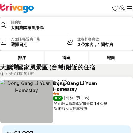
我的最愛
登入
選
目的地
大鵬灣國家風景區
入住日期/退房日期
旅客和客房數
選擇日期
2 位旅客，1 間客房
排序
篩選
地圖
大鵬灣國家風景區 (台灣)附近的住宿
佣金如何影響排序
Dong Gang Li Yuan
分享
加入我的最愛
Homestay
查看價格
2 星級
8.2
非常好
302
距離大鵬灣國家風景區 1.4 公里
附設私人停車設施
查看價格