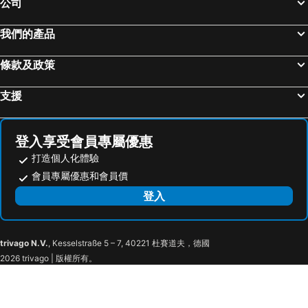
公司
奧萬大森林遊樂區
合歡山
Garden Seasons Motel
薇多莉亞鄉村花園民宿
花蓮海洋公園
高雄小港國際機場
Jophina
JellyFish小花宿
我們的產品
台中烏日高鐵站
廬山溫泉
隱 Villa 旅宿
Flower Style B&B
條款及政策
高雄美麗島捷運站
墾丁國家公園
True-FDs Inn
Happy B&B
嘉義高鐵站
東海藝術商圈
Xilaifangqicheluguan
夏之嶼海景包棟民宿
支援
85大樓
台東海濱公園
台南安平古堡
台南高鐵站
登入享受會員專屬優惠
高雄義大世界
鹿野高台
打造個人化體驗
旭海大草原
國立海洋生物博物館
會員專屬優惠和會員價
高雄市立美術館
高雄85大樓
登入
車城福安宮
集集火車站
彰化車站
台南大東夜市
trivago N.V.
, Kesselstraße 5 – 7, 40221 杜賽道夫，德國
大鵬灣國家風景區
高雄技擊館
2026 trivago | 版權所有。
高雄文化中心
高雄新光碼頭海洋之心
高雄光華夜市
高雄金鑽觀光夜市