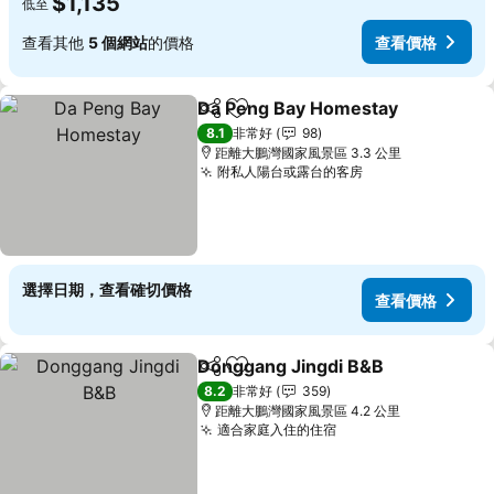
$1,135
低至
查看其他
5 個網站
的價格
查看價格
Da Peng Bay Homestay
分享
加入我的最愛
查
8.1
非常好
98
距離大鵬灣國家風景區 3.3 公里
附私人陽台或露台的客房
查看價格
選擇日期，查看確切價格
查看價格
Donggang Jingdi B&B
分享
加入我的最愛
查看
8.2
非常好
359
距離大鵬灣國家風景區 4.2 公里
適合家庭入住的住宿
查看價格