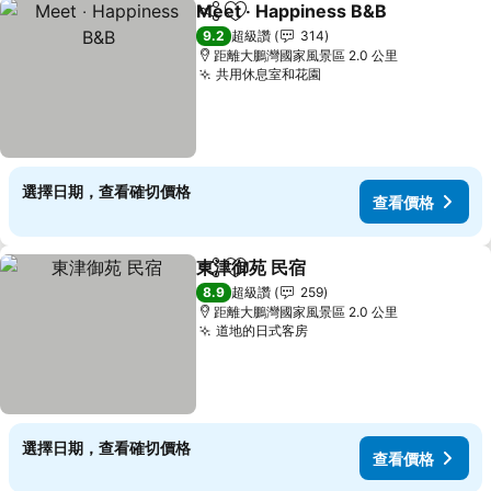
Meet ‧ Happiness B&B
分享
加入我的最愛
查
9.2
超級讚
314
距離大鵬灣國家風景區 2.0 公里
共用休息室和花園
查看價格
選擇日期，查看確切價格
查看價格
東津御苑 民宿
分享
加入我的最愛
查看價格
8.9
超級讚
259
距離大鵬灣國家風景區 2.0 公里
道地的日式客房
查看價格
選擇日期，查看確切價格
查看價格