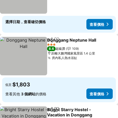
選擇日期，查看確切價格
查看價格
Donggang Neptune Hall
分享
加入我的最愛
查
3 星級
8.6
超級讚
109
距離大鵬灣國家風景區 1.4 公里
房內私人熱水浴缸
查看價格
$1,803
低至
查看其他
3 個網站
的價格
查看價格
Bright Starry Hostel -
分享
加入我的最愛
Vacation in Donggang