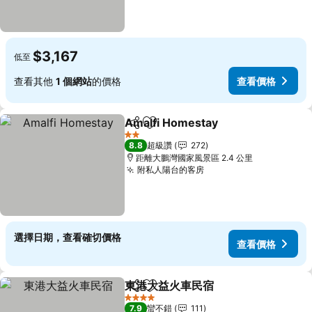
$3,167
低至
查看其他
1 個網站
的價格
查看價格
Amalfi Homestay
分享
加入我的最愛
查看價格
2 星級
8.8
超級讚
272
距離大鵬灣國家風景區 2.4 公里
附私人陽台的客房
查看價格
選擇日期，查看確切價格
查看價格
東港大益火車民宿
分享
加入我的最愛
查看價格
4 星級
7.9
蠻不錯
111