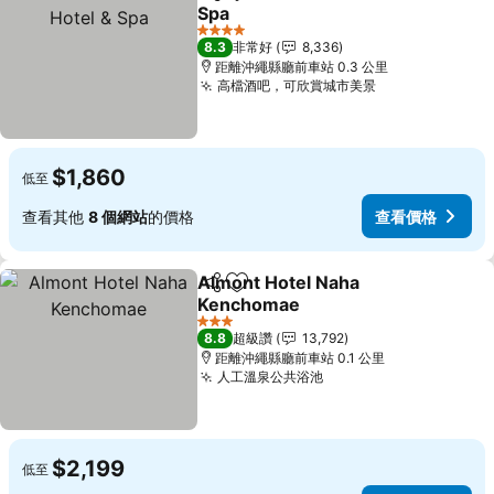
分享
加入我的最愛
Spa
4 星級
8.3
非常好
8,336
距離沖繩縣廳前車站 0.3 公里
高檔酒吧，可欣賞城市美景
$1,860
低至
查看其他
8 個網站
的價格
查看價格
Almont Hotel Naha
分享
加入我的最愛
Kenchomae
3 星級
8.8
超級讚
13,792
距離沖繩縣廳前車站 0.1 公里
人工溫泉公共浴池
$2,199
低至