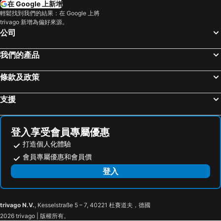
在 Google 上新增
Yoron Airport
Nest Hotel Naha Nishi
StoRK
輕鬆找到我們的結果：在 Google 上將
trivago 新增為偏好來源。
Smile Hotel Naha City Resort
HOTEL ANTEROOM NAHA
公司
Novotel Okinawa Naha
Tokyu Stay Okinawa Naha
Nishitetsu Resort Inn Naha
Hotel Grand Consort Naha
我們的產品
Y's CABIN&HOTEL Naha Kokusai Street
Okinawa Prince Hotel Ocean View Ginowan
條款及政策
Hotel Collective
Hotel Lantana Naha Kokusai-Dori
Solvita Hotel Naha
Comfort Hotel Naha Prefectural Office
支援
The Royal Park Hotel Iconic Naha
Peace Land Kume
PROSTYLE TERRACE NAHA
Kariyushi LCH. Izumizaki Kencho Mae
登入享受會員專屬優惠
Hotel Live Max Naha
Hotel Monterey La Soeur Naha
打造個人化體驗
Okinawa EXES Naha
PROSTYLE RYOKAN Naha Kenchou Mae
會員專屬優惠和會員價
Matsuyama Stay
Daiwa Roynet Hotel Okinawa Kenchomae
登入
Hotel Living Inn Kenchoumaeeki
Hotel Living Inn Kenchoumaeeki - Vacation STAY 03420v
hotel gala city only 5 mins to Kokusai Street 24 square meters room
Toyoko Inn Okinawa Naha Asahibashi Ekimae
trivago N.V.
, Kesselstraße 5 – 7, 40221 杜賽道夫，德國
Naha West Inn
RJ Hotel Naha
2026 trivago | 版權所有。