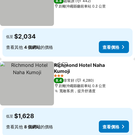
8.8
超級讚
442
距離沖繩縣廳前車站 0.2 公里
$2,034
低至
查看其他
4 個網站
的價格
查看價格
Richmond Hotel Naha
分享
加入我的最愛
Kumoji
3 星級
8.4
非常好
4,280
距離沖繩縣廳前車站 0.8 公里
寬敞客房，提升舒適度
$1,628
低至
查看其他
8 個網站
的價格
查看價格