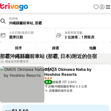
我的最愛
登入
選
目的地
沖繩縣廳前車站, 那霸
入住日期/退房日期
旅客和客房數
選擇日期
2 位旅客，1 間客房
排序
篩選
地圖
那霸沖繩縣廳前車站 (那霸, 日本)附近的住宿
佣金如何影響排序
OMO5 Okinawa Naha by
分享
加入我的最愛
Hoshino Resorts
3 星級
8.5
超級讚
2,541
距離沖繩縣廳前車站 0.3 公里
高樓層的城市全景