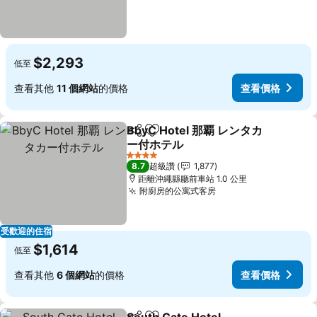
$2,293
低至
查看其他
11 個網站
的價格
查看價格
BbyC Hotel 那覇 レンタカ
分享
加入我的最愛
ー付ホテル
4 星級
8.7
超級讚
1,877
距離沖繩縣廳前車站 1.0 公里
附廚房的公寓式客房
受歡迎的住宿
$1,614
低至
查看其他
6 個網站
的價格
查看價格