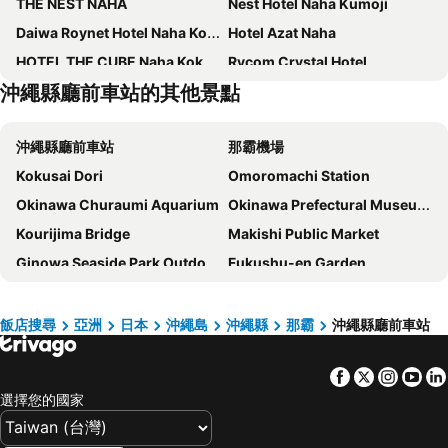
THE NEST NAHA
Nest Hotel Naha Kumoji
Daiwa Roynet Hotel Naha Kokusaidori
Hotel Azat Naha
HOTEL THE CUBE Naha Kokusai Street
Rycom Crystal Hotel
沖繩縣廳前車站的其他景點
Mercure Okinawa Naha
Hewitt Resort Naha
Lequ Okinawa Chatan Spa & Resort
Richmond Hotel Naha Kumoji
沖繩縣廳前車站
那霸機場
La'gent Hotel Okinawa Chatan
Hotel Strata Naha
Kokusai Dori
Omoromachi Station
hotel androoms Naha Port
Almont Hotel Naha Omoromachi
Okinawa Churaumi Aquarium
Okinawa Prefectural Museum and Art Museum
JR Kyushu Hotel Blossom Naha
Daiwa Roynet Hotel Naha Omoromachi
Kourijima Bridge
Makishi Public Market
Tissage Hotel Naha by Nest
Almont Hotel Naha Kenchomae
Ginowa Seaside Park Outdoor Amphitheater
Fukushu-en Garden
Hotel Pacific View
Ocean
Heiwadori
Odd Land
Okinawa Hinode Resort and Hot Spring Hotel
Okinawa NaHaNa Hotel & Spa
Gusuku Sites and Related Properties of the Kingdom of Ryukyu
Tomari Iyumachi
那霸首里城希爾頓逸林酒店
Rembrandt Style Naha
飯店搜尋
亞洲
日本
沖繩島
沖繩縣
那霸
沖繩縣廳前車站
Shurijo Castle
Okinawa Peace Memorial Park
Hotel Gracery Naha
東橫INN 沖繩那霸Omoromachi站前
Facebook
Twitter
Insta
Yo
Cape Manza
Iejima Airport
Hotel Torifito Naha Asahibashi
HOTEL AlaCOOJU OKINAWA
選擇您的國家
Shureimon
Aharen Beach
Hotel Abest Naha Kokusaidori
Green Rich Hotel & Capsule Naha - Artificial Hot Spring Futamata Yunohana
Kerama Airport
Kumejima Airport
Hotel Aqua Citta Naha
OMO5 Okinawa Naha by Hoshino Resorts