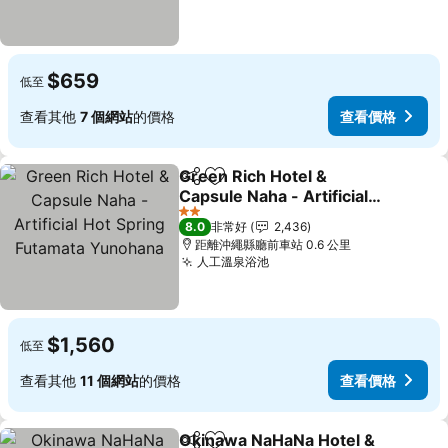
$659
低至
查看其他
7 個網站
的價格
查看價格
Green Rich Hotel &
分享
加入我的最愛
Capsule Naha - Artificial
Hot Spring Futamata
2 星級
8.0
非常好
2,436
Yunohana
距離沖繩縣廳前車站 0.6 公里
人工溫泉浴池
$1,560
低至
查看其他
11 個網站
的價格
查看價格
Okinawa NaHaNa Hotel &