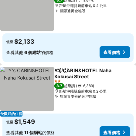
8.7
超級讚
9,844
距離沖繩縣廳前車站 0.4 公里
國際通黃金地段
$2,133
低至
查看其他
6 個網站
的價格
查看價格
Y's CABIN&HOTEL Naha
分享
加入我的最愛
Kokusai Street
2 星級
8.7
超級讚
6,389
距離沖繩縣廳前車站 0.2 公里
對刺青友善的沐浴體驗
受歡迎的住宿
$1,549
低至
查看其他
11 個網站
的價格
查看價格