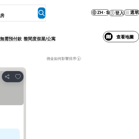
ZH · $
選單
登入
客房
查看地圖
無需預付款
整間度假屋/公寓
佣金如何影響排序
加入我的最愛
分享