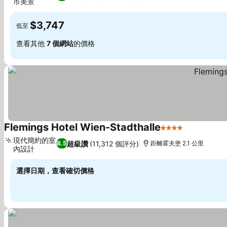
市美景
$3,747
低至
查看其他
7 個網站
的價格
Flemings Hotel Wien-Stadthalle
4 星級
現代簡約的室
超級讚
(11,312 個評分)
8.5
距離霍夫堡 2.1 公里
內設計
選擇日期，查看確切價格