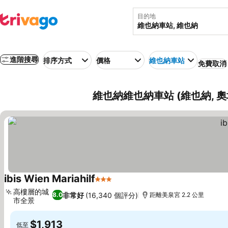
目的地
進階搜尋
排序方式
價格
維也納車站
免費取消
維也納維也納車站 (維也納, 
ibis Wien Mariahilf
3 星級
高樓層的城
非常好
(16,340 個評分)
8.0
距離美泉宮 2.2 公里
市全景
$1,913
低至