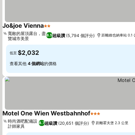
Jo&joe Vienna
2 星級
寬敞的屋頂露台，盡
超級讚
(5,794 個評分)
8.5
距離維也納車站 0.1
覽城市美景
$2,032
低至
查看其他
4 個網站
的價格
Motel One Wien Westbahnhof
3 星級
時尚酒吧配備設
超級讚
(20,651 個評分)
8.7
距離霍夫堡 2.3 公里
計師家具