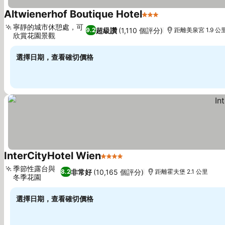
Altwienerhof Boutique Hotel
3 星級
寧靜的城市休憩處，可
超級讚
(1,110 個評分)
9.2
距離美泉宮 1.9 公
欣賞花園景觀
選擇日期，查看確切價格
InterCityHotel Wien
4 星級
季節性露台與
非常好
(10,165 個評分)
8.2
距離霍夫堡 2.1 公里
冬季花園
選擇日期，查看確切價格