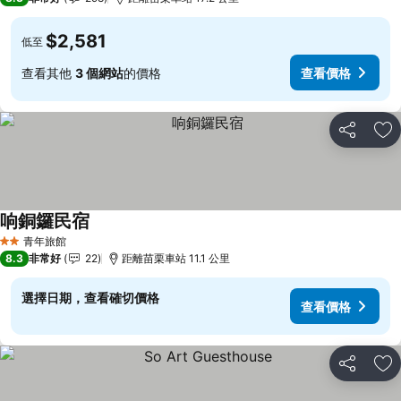
$2,581
低至
查看其他
3 個網站
的價格
查看價格
分享
加
响銅鑼民宿
查看價格
青年旅館
2 星級
8.3
非常好
22
距離苗栗車站 11.1 公里
選擇日期，查看確切價格
查看價格
分享
加