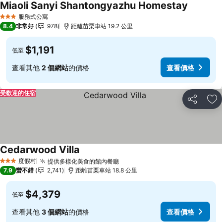
Miaoli Sanyi Shantongyazhu Homestay
查看價格
服務式公寓
3 星級
8.4
非常好
978
距離苗栗車站 19.2 公里
$1,191
低至
查看其他
2 個網站
的價格
查看價格
受歡迎的住宿
分享
加
Cedarwood Villa
查看價格
度假村
提供多樣化美食的館內餐廳
查看價格
3 星級
7.9
蠻不錯
2,741
距離苗栗車站 18.8 公里
$4,379
低至
查看其他
3 個網站
的價格
查看價格