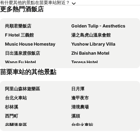
有什麼其他的景點在苗栗車站附近？
更多熱門酒飯店
尚順君樂飯店
Golden Tulip - Aesthetics
F Hotel 三義館
湯之島虎山溫泉會館
Music House Homestay
Yushow Library Villa
日出溫泉渡假飯店
Zhi Baishan Motel
Wang Fu Hotel
Teresa Hotel
苗栗車站的其他景點
Quan Ming B&B
水漾月明度假文旅
Tangyue Resort
Hsin Hsin Hotel
阿里山森林遊樂區
日月潭
丸松商旅
He-Jia Hotel
台北火車站
逢甲夜市
Yellow Stone M.V.
Maison-Philo Homestay B & B
杉林溪
清境農場
Qi Hai Motel
Green Yard Business Hotel
西門町
溪頭
Red Brick Villas
裡京館咖啡民宿
谷關溫泉區
台中火車站
Chun Gu Farm
Mizutsukihotel
太平山森林遊樂區
梨山
Love B&B
南庄蔓森活Nan Juang Man Son Living