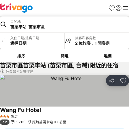
我的最愛
登入
選
目的地
苗栗車站, 苗栗市區
入住日期/退房日期
旅客和客房數
選擇日期
2 位旅客，1 間客房
排序
篩選
地圖
苗栗市區苗栗車站 (苗栗市區, 台灣)附近的住宿
佣金如何影響排序
分享
加
Wang Fu Hotel
查看價格
飯店
3 星級
7.2
1,213
距離苗栗車站 0.1 公里