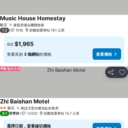
Music House Homestay
查看價格
飯店
家庭房適合團體旅客
查看價格
7.2
516
距離苗栗車站 18.1 公里
$1,965
低至
查看其他
3 個網站
的價格
查看價格
受歡迎的住宿
分享
加
Zhi Baishan Motel
查看價格
飯店
附設大型水療浴缸的客房
查看價格
2 星級
8.1
非常好
1,032
距離苗栗車站 15.7 公里
選擇日期，查看確切價格