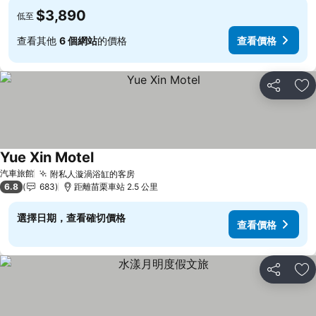
$3,890
低至
查看其他
6 個網站
的價格
查看價格
分享
加
Yue Xin Motel
查看價格
汽車旅館
附私人漩渦浴缸的客房
查看價格
6.8
683
距離苗栗車站 2.5 公里
選擇日期，查看確切價格
查看價格
分享
加