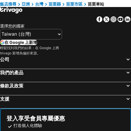
關子嶺溫泉
台中一中商圈
Yanzitao Pottery Coffee B&B
Around The Tree Manor
飯店搜尋
亞洲
台灣
苗栗縣
苗栗市區
苗栗車站
六福村主題遊樂園
台南火車站
Zhongxing
Haowangjiao Homestay
Facebook
Twitter
Insta
Yo
武陵農場
台灣桃園國際機場
Mei Shan Ju
Chi Meng Rou Holiday Villa
選擇您的國家
九份
北投溫泉
Hushan-Hotspring
基隆廟口夜市
台北市立動物園
在 Google 上新增
台北小巨蛋
羅東夜市
輕鬆找到我們的結果：在 Google 上將
trivago 新增為偏好來源。
Taipei 101
台南花園夜市
公司
新竹內灣老街
南港站覽館
嘉義車站
泰安溫泉
我們的產品
台東車站
士林夜市
條款及政策
宜蘭烏石港
拉拉山
九族文化村
淡水老街
支援
新竹火車站
烏來溫泉
饒河街觀光夜市
奧萬大森林遊樂區
登入享受會員專屬優惠
月眉世界麗寶樂園
合歡山
打造個人化體驗
花蓮海洋公園
中壢車站