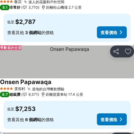
飯店
迷人的花園和戶外空間
查看價格
4 星級
8.1
非常好
3,710
距離松山機場 2.7 公里
$2,787
低至
查看其他
3 個網站
的價格
查看價格
受歡迎的住宿
分享
加
Onsen Papawaqa
查看價格
度假村
道地的台灣餐飲體驗
查看價格
4 星級
8.7
超級讚
9,371
距離苗栗車站 17.4 公里
$7,253
低至
查看其他
6 個網站
的價格
查看價格