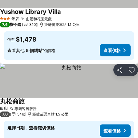
Yushow Library Villa
查看價格
飯店
山景和花園景觀
查看價格
3 星級
7.6
蠻不錯
310
距離苗栗車站 1.1 公里
$1,478
低至
查看其他
5 個網站
的價格
查看價格
分享
加
丸松商旅
查看價格
飯店
專屬客房服務
查看價格
7.0
546
距離苗栗車站 1.5 公里
選擇日期，查看確切價格
查看價格