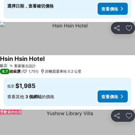
選擇日期，查看確切價格
查看價格
分享
加
Hsin Hsin Hotel
查看價格
飯店
客家復古設計
查看價格
8.7
超級讚
1,751
距離苗栗車站 0.2 公里
$1,985
低至
查看其他
3 個網站
的價格
查看價格
受歡迎的住宿
分享
加