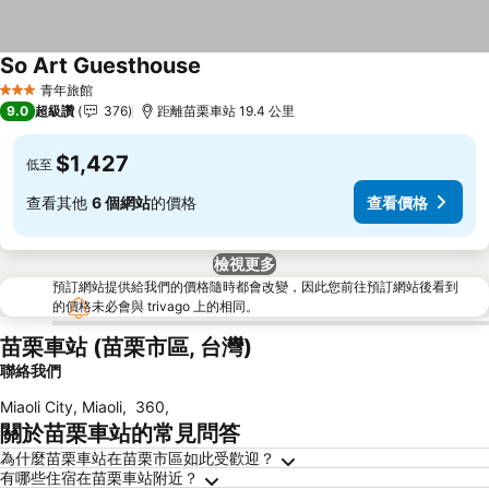
So Art Guesthouse
查看價格
青年旅館
3 星級
9.0
超級讚
376
距離苗栗車站 19.4 公里
$1,427
低至
查看其他
6 個網站
的價格
查看價格
檢視更多
預訂網站提供給我們的價格隨時都會改變，因此您前往預訂網站後看到
的價格未必會與 trivago 上的相同。
苗栗車站 (苗栗市區, 台灣)
聯絡我們
Miaoli City, Miaoli
,
360
,
關於苗栗車站的常見問答
為什麼苗栗車站在苗栗市區如此受歡迎？
有哪些住宿在苗栗車站附近？