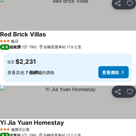
分享
加
Red Brick Villas
查看價格
飯店
3 星級
8.8
超級讚
790
距離苗栗車站 17.9 公里
$2,231
低至
查看其他
7 個網站
的價格
查看價格
分享
加
Yi Jia Yuan Homestay
查看價格
服務式公寓
3 星級
8.3
非常好
298
距離苗栗車站 17.2 公里