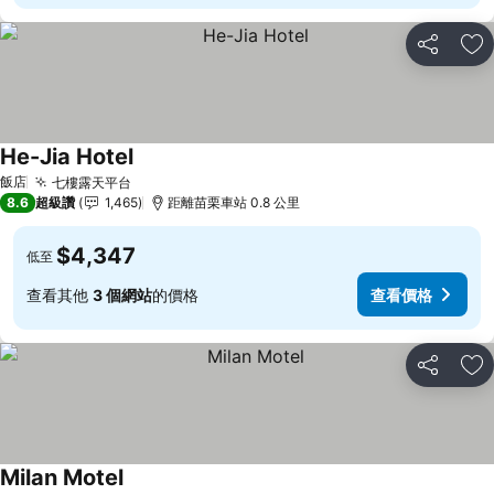
分享
加
He-Jia Hotel
查看價格
飯店
七樓露天平台
查看價格
8.6
超級讚
1,465
距離苗栗車站 0.8 公里
$4,347
低至
查看其他
3 個網站
的價格
查看價格
分享
加
Milan Motel
查看價格