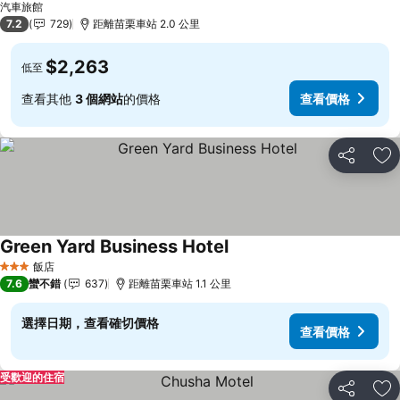
汽車旅館
7.2
729
距離苗栗車站 2.0 公里
$2,263
低至
查看其他
3 個網站
的價格
查看價格
分享
加
Green Yard Business Hotel
查看價格
飯店
3 星級
7.6
蠻不錯
637
距離苗栗車站 1.1 公里
選擇日期，查看確切價格
查看價格
受歡迎的住宿
分享
加