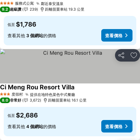
服務式公寓
鄰近泰安溫泉
查看價格
4 星級
9.2
超級讚
239
距離苗栗車站 19.3 公里
$1,786
低至
查看其他
3 個網站
的價格
查看價格
分享
加
Ci Meng Rou Resort Villa
查看價格
度假村
提供在地特色菜色中式餐廳
查看價格
3 星級
8.0
非常好
3,672
距離苗栗車站 16.1 公里
$2,686
低至
查看其他
4 個網站
的價格
查看價格