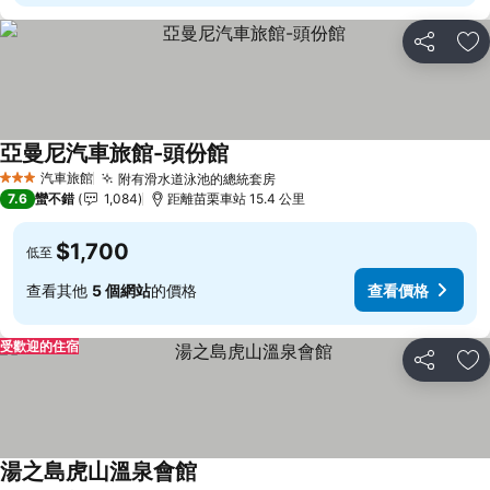
分享
加
亞曼尼汽車旅館-頭份館
查看價格
汽車旅館
附有滑水道泳池的總統套房
查看價格
3 星級
7.6
蠻不錯
1,084
距離苗栗車站 15.4 公里
$1,700
低至
查看其他
5 個網站
的價格
查看價格
受歡迎的住宿
分享
加
湯之島虎山溫泉會館
查看價格