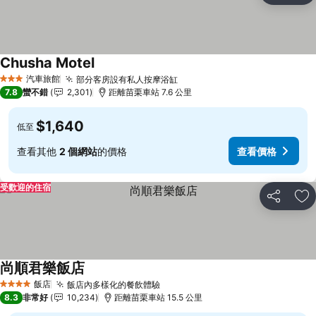
Chusha Motel
查看價格
汽車旅館
部分客房設有私人按摩浴缸
查看價格
3 星級
7.8
蠻不錯
2,301
距離苗栗車站 7.6 公里
$1,640
低至
查看其他
2 個網站
的價格
查看價格
受歡迎的住宿
分享
加
尚順君樂飯店
查看價格
飯店
飯店內多樣化的餐飲體驗
查看價格
4 星級
8.3
非常好
10,234
距離苗栗車站 15.5 公里