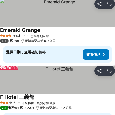
分享
加
Emerald Grange
查看價格
度假村
山巒與草地全景
查看價格
4 星級
6.5
68
距離苗栗車站 9.9 公里
選擇日期，查看確切價格
查看價格
受歡迎的住宿
分享
加
F Hotel 三義館
查看價格
飯店
升級客房，飽覽小鎮全景
查看價格
3 星級
7.8
蠻不錯
3,237
距離苗栗車站 18.2 公里