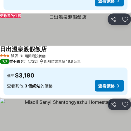
查看價格
受歡迎的住宿
分享
加
日出溫泉渡假飯店
查看價格
飯店
兩間附設餐廳
查看價格
3 星級
7.7
蠻不錯
1,725
距離苗栗車站 18.8 公里
$3,190
低至
查看其他
3 個網站
的價格
查看價格
分享
加