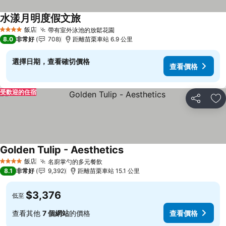
水漾月明度假文旅
查看價格
飯店
帶有室外泳池的放鬆花園
查看價格
4 星級
8.0
非常好
708
距離苗栗車站 6.9 公里
選擇日期，查看確切價格
查看價格
受歡迎的住宿
分享
加
Golden Tulip - Aesthetics
查看價格
飯店
名廚掌勺的多元餐飲
查看價格
4 星級
8.1
非常好
9,392
距離苗栗車站 15.1 公里
$3,376
低至
查看其他
7 個網站
的價格
查看價格