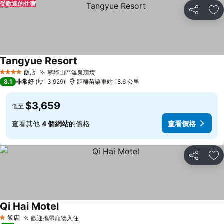
受歡迎的住宿
分享
加
Tangyue Resort
查看價格
飯店
寧靜山區溫泉環境
查看價格
4 星級
8.1
非常好
3,929
距離苗栗車站 18.6 公里
$3,659
低至
查看其他
4 個網站
的價格
查看價格
分享
加
Qi Hai Motel
查看價格
飯店
歡迎攜帶寵物入住
查看價格
1 星級