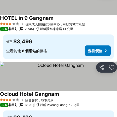
HOTEL in 9 Gangnam
飯店
僅限成人使用的水療中心，可欣賞城市景觀
4 星級
8.4
非常好
2,745
距離蠶室棒球場 1.1 公里
$3,496
低至
查看其他
8 個網站
的價格
查看價格
分享
加
Ocloud Hotel Gangnam
飯店
隔音客房，城市美景
4 星級
8.4
非常好
6,932
距離Myeong-dong 7.2 公里