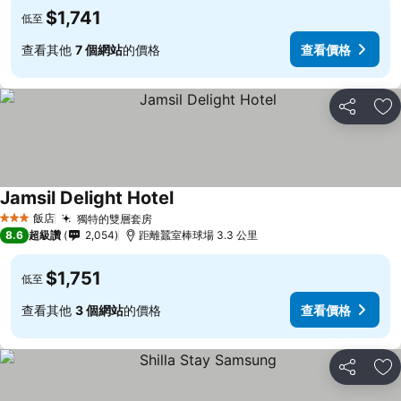
$1,741
低至
查看其他
7 個網站
的價格
查看價格
分享
加
Jamsil Delight Hotel
飯店
獨特的雙層套房
3 星級
8.6
超級讚
2,054
距離蠶室棒球場 3.3 公里
$1,751
低至
查看其他
3 個網站
的價格
查看價格
分享
加