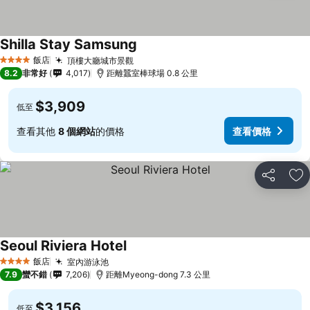
Shilla Stay Samsung
飯店
頂樓大廳城市景觀
4 星級
8.2
非常好
4,017
距離蠶室棒球場 0.8 公里
$3,909
低至
查看其他
8 個網站
的價格
查看價格
分享
加
Seoul Riviera Hotel
飯店
室內游泳池
4 星級
7.9
蠻不錯
7,206
距離Myeong-dong 7.3 公里
$3,156
低至