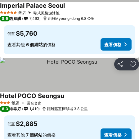
Imperial Palace Seoul
飯店
歐式風格游泳池
5 星級
8.6
超級讚
7,493
距離Myeong-dong 6.8 公里
$5,760
低至
查看其他
6 個網站
的價格
查看價格
分享
加
Hotel POCO Seongsu
飯店
露台套房
3 星級
8.3
非常好
1,419
距離蠶室棒球場 3.8 公里
$2,885
低至
查看其他
7 個網站
的價格
查看價格