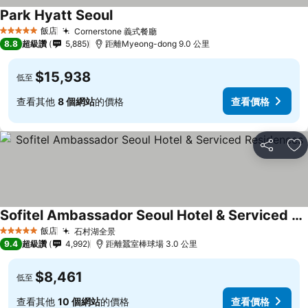
Park Hyatt Seoul
飯店
Cornerstone 義式餐廳
5 星級
8.8
超級讚
5,885
距離Myeong-dong 9.0 公里
$15,938
低至
查看其他
8 個網站
的價格
查看價格
分享
加
Sofitel Ambassador Seoul Hotel & Serviced Residences
飯店
石村湖全景
5 星級
9.4
超級讚
4,992
距離蠶室棒球場 3.0 公里
$8,461
低至
查看其他
10 個網站
的價格
查看價格