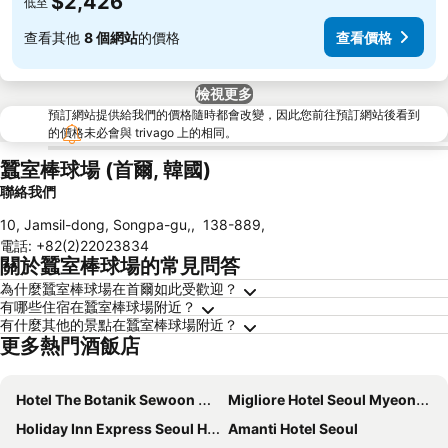
$2,426
低至
查看其他
8 個網站
的價格
查看價格
檢視更多
預訂網站提供給我們的價格隨時都會改變，因此您前往預訂網站後看到
的價格未必會與 trivago 上的相同。
蠶室棒球場 (首爾, 韓國)
聯絡我們
10, Jamsil-dong, Songpa-gu,
,
138-889
,
電話
:
+82(2)22023834
關於蠶室棒球場的常見問答
為什麼蠶室棒球場在首爾如此受歡迎？
有哪些住宿在蠶室棒球場附近？
有什麼其他的景點在蠶室棒球場附近？
更多熱門酒飯店
Hotel The Botanik Sewoon Myeongdong
Migliore Hotel Seoul Myeongdong
Holiday Inn Express Seoul Hongdae By Ihg
Amanti Hotel Seoul