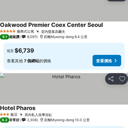
Oakwood Premier Coex Center Seoul
服務式公寓
室內螢幕高爾夫
5 星級
9.1
超級讚
8,097
距離Myeong-dong 8.4 公里
$6,739
低至
查看其他
7 個網站
的價格
查看價格
分享
加
Hotel Pharos
飯店
房內私人按摩浴缸
3 星級
8.2
非常好
2,306
距離Myeong-dong 10.0 公里