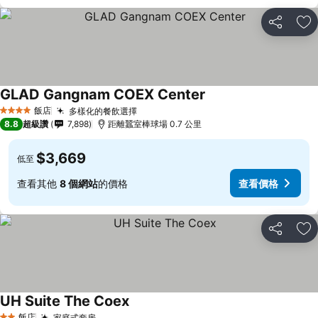
分享
加
GLAD Gangnam COEX Center
飯店
多樣化的餐飲選擇
4 星級
8.8
超級讚
7,898
距離蠶室棒球場 0.7 公里
$3,669
低至
查看其他
8 個網站
的價格
查看價格
分享
加
UH Suite The Coex
飯店
家庭式套房