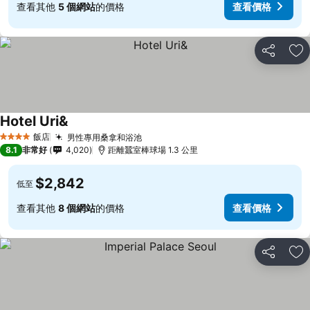
查看其他
5 個網站
的價格
查看價格
分享
加
Hotel Uri&
飯店
男性專用桑拿和浴池
4 星級
8.1
非常好
4,020
距離蠶室棒球場 1.3 公里
$2,842
低至
查看其他
8 個網站
的價格
查看價格
分享
加