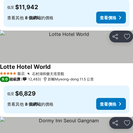
$11,942
低至
查看其他
8 個網站
的價格
查看價格
分享
加
Lotte Hotel World
飯店
石村湖和樂天塔景觀
5 星級
9.0
超級讚
12,483
距離Myeong-dong 11.5 公里
$6,829
低至
查看其他
8 個網站
的價格
查看價格
分享
加