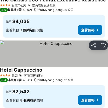
服務式公寓
室內高爾夫練習場
4 星級
8.9
超級讚
4,802
距離Myeong-dong 7.9 公里
$4,035
低至
查看其他
7 個網站
的價格
查看價格
分享
加
Hotel Cappuccino
飯店
屋頂酒吧和露台
4 星級
8.4
非常好
4,041
距離Myeong-dong 7.2 公里
$2,542
低至
查看其他
8 個網站
的價格
查看價格