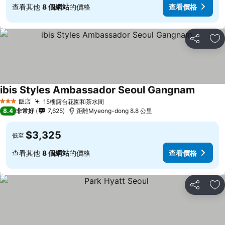
查看其他
8 個網站
的價格
查看價格
分享
加
ibis Styles Ambassador Seoul Gangnam
飯店
15樓露台花園和茶水間
3 星級
8.4
非常好
7,625
距離Myeong-dong 8.8 公里
$3,325
低至
查看其他
8 個網站
的價格
查看價格
分享
加