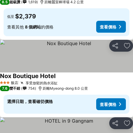
8.5
超級讚
1,619
距離蠶室棒球場 4.2 公里
$2,379
低至
查看其他
8 個網站
的價格
查看價格
分享
加
Nox Boutique Hotel
飯店
享受放鬆的熱水浴缸
3 星級
7.6
蠻不錯
754
距離Myeong-dong 8.0 公里
選擇日期，查看確切價格
查看價格
分享
加