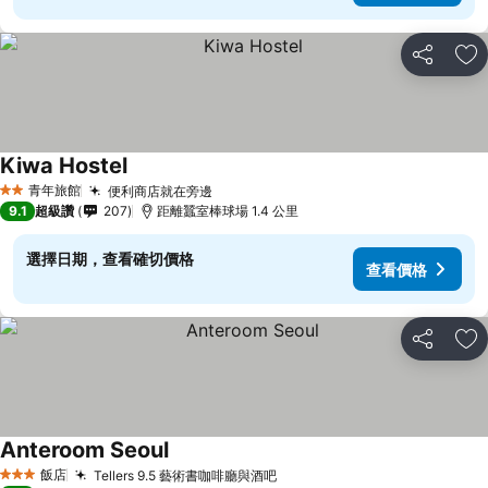
分享
加
Kiwa Hostel
青年旅館
便利商店就在旁邊
2 星級
9.1
超級讚
207
距離蠶室棒球場 1.4 公里
選擇日期，查看確切價格
查看價格
分享
加
Anteroom Seoul
飯店
Tellers 9.5 藝術書咖啡廳與酒吧
3 星級