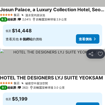
Josun Palace, a Luxury Collection Hotel, Seoul Gangnam
飯店
溫水室內游泳池
5 星級
9.3
超級讚
2,041
距離蠶室棒球場 2.9 公里
$14,448
低至
查看其他
8 個網站
的價格
查看價格
分享
加
HOTEL THE DESIGNERS LYJ SUITE YEOKSAM
飯店
秘密空中屋頂空間
5 星級
9.1
超級讚
262
距離蠶室棒球場 3.0 公里
$5,199
低至