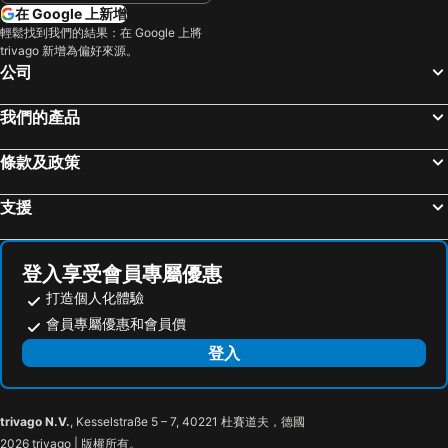
在 Google 上新增
昌德宮
Jamsil
Roi Guesthouse
Hotel Midcity Myeongdong
輕鬆找到我們的結果：在 Google 上將
trivago 新增為偏好來源。
Euljiro
Jongno
Hotel PJ Myeongdong
Novotel Suites Ambassador Seoul Yongsan
公司
Lotte World
Kintex
Hanok Hotel DAAM
RYSE, Autograph Collection
Songdo Convensia
木洞棒球場
Nine Tree by Parnas Seoul Myeongdong 1
Travelodge Myeongdong Euljiro
我們的產品
Suwon station
Apgujeong
Toyoko Inn Seoul Dongdaemun I
Lotte City Hotel Mapo
條款及政策
Gwangjingu
Songpa-gu
Klaven Hotel Myeongdong City Hall
Insadong Crown Hotel
Gyeongbokgung
Bukhansan National Park
Mangrove Dongdaemun
Hotel Lumia Myeongdong
支援
Yongsan
Seoul Grand Park
GLAD Gangnam COEX Center
Sangju Hotel Seoul
Namdaemun Market
Everland
Park Hyatt Seoul
Shilla Stay Samsung
登入享受會員專屬優惠
Songdo
韓國會展中心水族館
Hotel Pharos
Hotel Forestar
打造個人化體驗
首爾藝術中心
Deoksugung Palace Royal Guard-Changing Ceremony
Hotel the Castle Sincheon
Jamsil Funny Hotel
會員專屬優惠和會員價
Sillim
Guro
Hotel Lavieen
Therese Hotel
登入
Transit Tours - Seoul City Tour
Cheongdam
Jamsil Noblestay Hotel
Intercontinental Hotels Grand Seoul Parnas By Ihg
Lotte - Main
Myeong-dong Cathedral
HOTEL in 9 Gangnam
Hotel Peyto Samseong
trivago N.V.
, Kesselstraße 5 – 7, 40221 杜賽道夫，德國
Samsung
Konkuk University
Khan Residence
The Westin Seoul Parnas
2026 trivago | 版權所有。