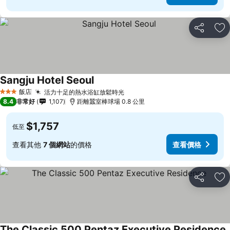
分享
加
Sangju Hotel Seoul
飯店
活力十足的熱水浴缸放鬆時光
3 星級
8.4
非常好
1,107
距離蠶室棒球場 0.8 公里
$1,757
低至
查看其他
7 個網站
的價格
查看價格
分享
加
The Classic 500 Pentaz Executive Residence