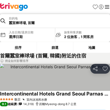
我的最愛
登入
選
目的地
蠶室棒球場, 首爾
入住日期/退房日期
旅客和客房數
選擇日期
2 位旅客，1 間客房
排序
篩選
地圖
首爾蠶室棒球場 (首爾, 韓國)附近的住宿
佣金如何影響排序
分享
加
Intercontinental Hotels Grand Seoul Parnas By Ihg
飯店
室內泳池和水療
5 星級
9.1
超級讚
14,319
距離Myeong-dong 8.7 公里