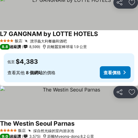
分享
加
L7 GANGNAM by LOTTE HOTELS
飯店
漂浮義大利餐廳和酒吧
4 星級
8.8
超級讚
8,599
距離蠶室棒球場 1.9 公里
$4,383
低至
查看其他
8 個網站
的價格
查看價格
分享
加
The Westin Seoul Parnas
飯店
採自然光線的室內游泳池
5 星級
9.0
超級讚
3,575
距離Myeong-dong 8.2 公里