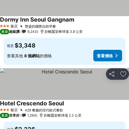
Dormy Inn Seoul Gangnam
飯店
豐盛的國際自助早餐
3 星級
9.0
超級讚
9,243
距離蠶室棒球場 3.8 公里
$3,348
低至
查看其他
8 個網站
的價格
查看價格
分享
加
Hotel Crescendo Seoul
飯店
428 餐廳的現代歐式餐飲
3 星級
8.0
非常好
1,264
距離蠶室棒球場 2.2 公里