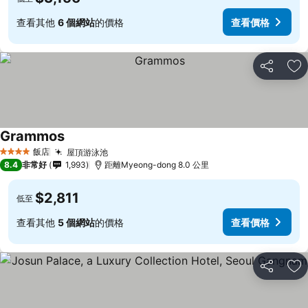
查看其他
6 個網站
的價格
查看價格
分享
加
Grammos
飯店
屋頂游泳池
4 星級
8.4
非常好
1,993
距離Myeong-dong 8.0 公里
$2,811
低至
查看其他
5 個網站
的價格
查看價格
分享
加