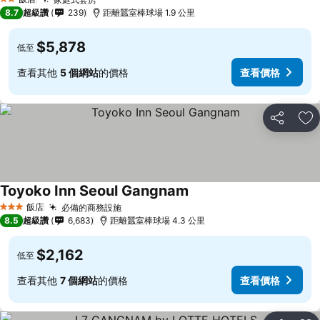
2 星級
8.7
超級讚
239
距離蠶室棒球場 1.9 公里
$5,878
低至
查看其他
5 個網站
的價格
查看價格
分享
加
Toyoko Inn Seoul Gangnam
飯店
必備的商務設施
3 星級
8.5
超級讚
6,683
距離蠶室棒球場 4.3 公里
$2,162
低至
查看其他
7 個網站
的價格
查看價格