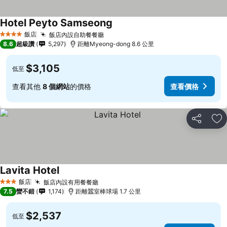
Hotel Peyto Samseong
飯店
飯店內設自助餐餐廳
4 星級
8.6
超級讚
5,297
距離Myeong-dong 8.6 公里
$3,105
低至
查看其他
8 個網站
的價格
查看價格
分享
加
Lavita Hotel
飯店
飯店內設有用餐餐廳
3 星級
7.5
蠻不錯
1,174
距離蠶室棒球場 1.7 公里
$2,537
低至