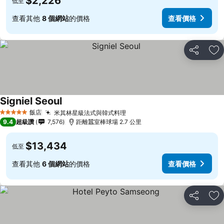
$2,226
低至
查看其他
8 個網站
的價格
查看價格
分享
加
Signiel Seoul
飯店
米其林星級法式與韓式料理
5 星級
9.4
超級讚
7,576
距離蠶室棒球場 2.7 公里
$13,434
低至
查看其他
6 個網站
的價格
查看價格
分享
加