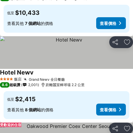
$10,433
低至
查看其他
7 個網站
的價格
查看價格
分享
加
Hotel Newv
飯店
Grand Newv 全日餐廳
4 星級
8.6
超級讚
2,001
距離蠶室棒球場 2.2 公里
$2,415
低至
查看其他
8 個網站
的價格
查看價格
受歡迎的住宿
分享
加