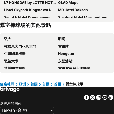
L7 HONGDAE by LOTTE HOTELS
GLAD Mapo
Hotel Skypark Kingstown Dongdaemun
MD Hotel Doksan
Seoul N Hotel Dongdaemun
Stanford Hotel Myeongdong
蠶室棒球場的其他景點
HOTEL DRIP&DROP, Myeongdong
The Stay Classic Hotel Myeongdong
Sotetsu Hotels The Splaisir Seoul Myeongdong
Arirang Hill Hotel Dongdaemun
弘大
明洞
Nine Tree by Parnas Seoul Dongdaemun
Ehwa in Myeongdong
韓國東大門--東大門
首爾站
Hotel Skypark Central Myeongdong
Nine Tree by Parnas Seoul Myeongdong 2
仁川國際機場
Hongdae
Roynet Hotel Seoul Mapo
Homes Stay Myeongdong
弘益大學
永登浦站
Hotel Gracery Seoul
Savoy Hotel Myeongdong
清州國際機場
首爾蠶室綜合運動場
ibis Ambassador Seoul Insadong
Line Hotel Myeongdong
金浦國際機場
Gangnam-gu
G3 Hotel Chungmuro
New Seoul Hotel Myeongdong
蠶室棒球場
Myeong-dong
Mercure Ambassador Seoul Hongdae
Grid Inn Hotel
飯店搜尋
亞洲
韓國
首爾
首爾
蠶室棒球場
龍山站
梨泰院
Sollago Myeongdong Hotel & Residence
首尔东大门彩鸿酒店
Facebook
Twitter
Insta
Yo
COEX商場
仁寺洞
Fairfield by Marriott Seoul
Hotel Venue G
選擇您的國家
Dongdaemun Sijang
Mapogu
Travelodge Myeongdong Namsan
Local Stitch Creator Town Seogyo
首爾世界杯體育場
Seoul
Grand Hilton Seoul
Hotel Skypark Dongdaemun I