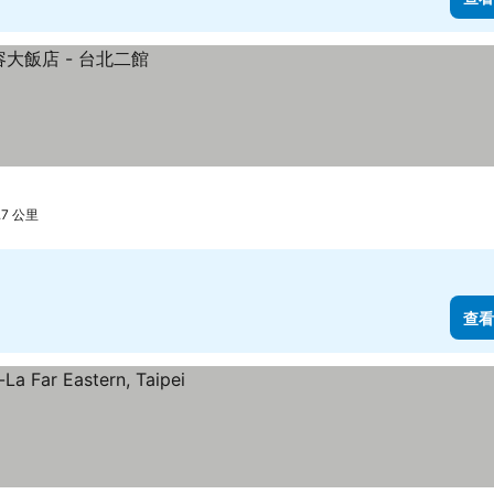
.7 公里
查看