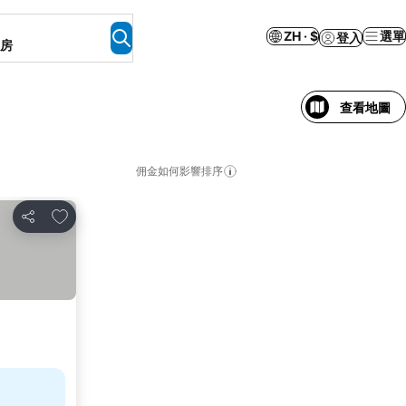
ZH · $
選單
登入
客房
查看地圖
佣金如何影響排序
加入我的最愛
分享