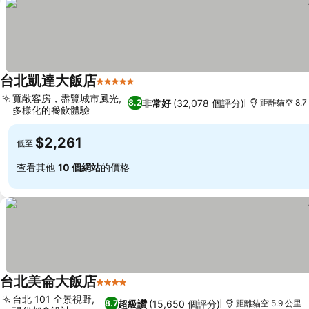
台北凱達大飯店
5 星級
寬敞客房，盡覽城市風光,
非常好
(32,078 個評分)
8.2
距離貓空 8.7
多樣化的餐飲體驗
$2,261
低至
查看其他
10 個網站
的價格
台北美侖大飯店
4 星級
台北 101 全景視野,
超級讚
(15,650 個評分)
8.7
距離貓空 5.9 公里