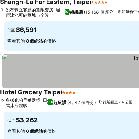
Shangri-La Far Eastern, Taipei
5 星級
設有獨立客廳的寬敞套房, 屋
超級讚
(15,168 個評分)
9.1
距離貓空 4
頂泳池可飽覽城市全景
$6,591
低至
查看其他
8 個網站
的價格
Hotel Gracery Taipei
4 星級
多樣化的早餐選擇, 日
超級讚
(4,142 個評分)
9.0
距離貓空 7.4 公里
式沐浴體驗
$3,262
低至
查看其他
6 個網站
的價格