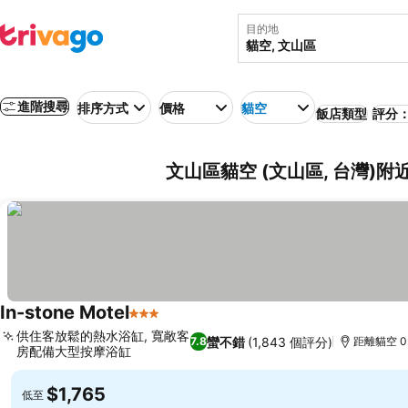
目的地
進階搜尋
排序方式
價格
貓空
飯店類型
評分：
文山區貓空 (文山區, 台灣)附
In-stone Motel
3 星級
供住客放鬆的熱水浴缸, 寬敞客
蠻不錯
(1,843 個評分)
7.8
距離貓空 0
房配備大型按摩浴缸
$1,765
低至