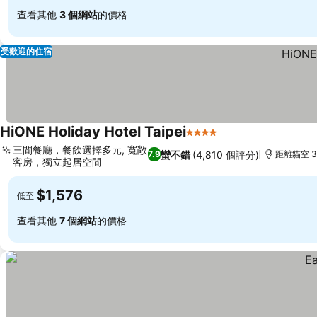
查看其他
3 個網站
的價格
受歡迎的住宿
HiONE Holiday Hotel Taipei
4 星級
三間餐廳，餐飲選擇多元, 寬敞
蠻不錯
(4,810 個評分)
7.9
距離貓空 3
客房，獨立起居空間
$1,576
低至
查看其他
7 個網站
的價格