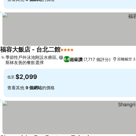
福容大飯店 - 台北二館
4 星級
季節性戶外泳池附設水療區, 穆
超級讚
(7,717 個評分)
8.6
距離貓空 3
斯林友善的餐飲選擇
$2,099
低至
查看其他
9 個網站
的價格