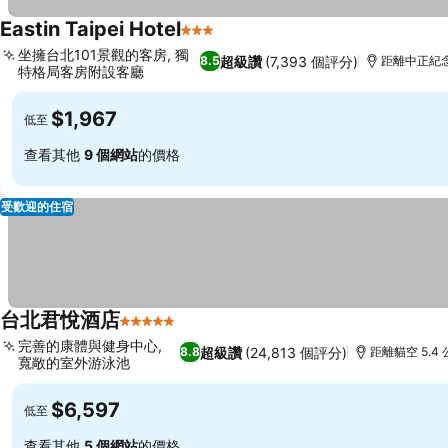
Eastin Taipei Hotel
3 星級
坐擁台北101景觀的客房, 獨
超級讚
(7,393 個評分)
8.5
距離中正紀念堂
特格局客房附設客廳
$1,967
低至
查看其他
9 個網站
的價格
受歡迎的住宿
台北君悅酒店
5 星級
完善的康體與健身中心,
超級讚
(24,813 個評分)
8.8
距離貓空 5.4
寬敞的室外游泳池
$6,597
低至
查看其他
5 個網站
的價格