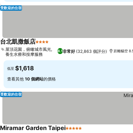
受歡迎的住宿
台北凱撒飯店
4 星級
屋頂花園，俯瞰城市風光,
非常好
(32,863 個評分)
8.1
距離貓空 8.
養生水療和按摩服務
$1,618
低至
查看其他
10 個網站
的價格
受歡迎的住宿
Miramar Garden Taipei
5 星級