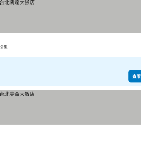
 公里
查看