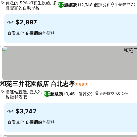
寬敞的 SPA 和養生設施, 多
超級讚
(12,748 個評分)
8.7
距離貓空 7.2
樣豐富的自助早餐
$2,997
低至
查看其他
9 個網站
的價格
和苑三井花園飯店 台北忠孝
4 星級
捷運站直達, 義大利
超級讚
(9,451 個評分)
9.0
距離貓空 7.0 公里
餐廳和酒吧
$3,742
低至
查看其他
6 個網站
的價格