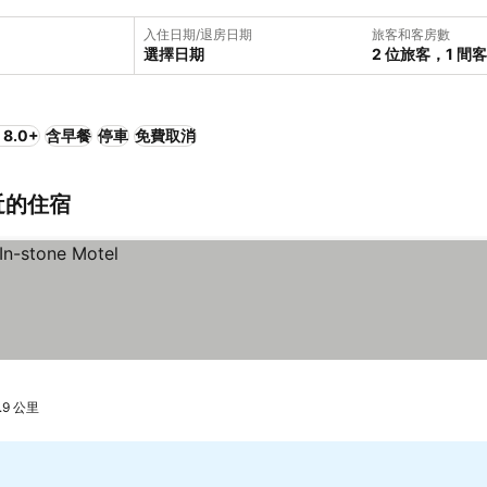
入住日期/退房日期
旅客和客房數
選擇日期
2 位旅客，1 間
8.0+
含早餐
停車
免費取消
近的住宿
.9 公里