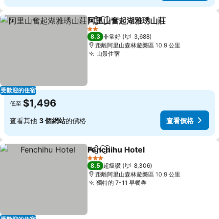
阿里山奮起湖雅琇山莊
分享
加入我的最愛
查看
2 星級
8.3
非常好
3,688
距離阿里山森林遊樂區 10.9 公里
山景住宿
查看價格
受歡迎的住宿
$1,496
低至
查看其他
3 個網站
的價格
查看價格
Fenchihu Hotel
分享
加入我的最愛
查看價格
3 星級
8.5
超級讚
8,306
距離阿里山森林遊樂區 10.9 公里
獨特的 7-11 早餐券
查看價格