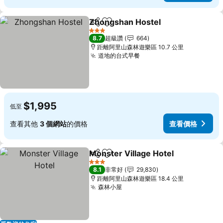
Zhongshan Hostel
分享
加入我的最愛
查看價
3 星級
8.7
超級讚
664
距離阿里山森林遊樂區 10.7 公里
道地的台式早餐
查看價格
$1,995
低至
查看其他
3 個網站
的價格
查看價格
Monster Village Hotel
分享
加入我的最愛
查看
3 星級
8.1
非常好
29,830
距離阿里山森林遊樂區 18.4 公里
森林小屋
查看價格