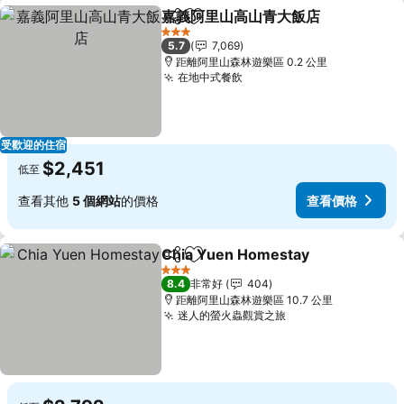
嘉義阿里山高山青大飯店
分享
加入我的最愛
查
3 星級
5.7
7,069
距離阿里山森林遊樂區 0.2 公里
在地中式餐飲
查看價格
受歡迎的住宿
$2,451
低至
查看其他
5 個網站
的價格
查看價格
Chia Yuen Homestay
分享
加入我的最愛
查看
3 星級
8.4
非常好
404
距離阿里山森林遊樂區 10.7 公里
迷人的螢火蟲觀賞之旅
查看價格