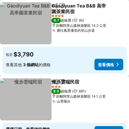
Gaodiyuan Tea B&B 高帝
分享
加入我的最愛
園茶業民宿
查看價格
4 星級
9.7
超級讚
95
距離阿里山森林遊樂區 14.2 公里
通往風景優美的登山步道
查看價格
$3,790
低至
查看其他
3 個網站
的價格
查看價格
慢步雲端民宿
分享
加入我的最愛
查看價格
3 星級
9.0
超級讚
681
距離阿里山森林遊樂區 14.1 公里
山景陽台
查看價格