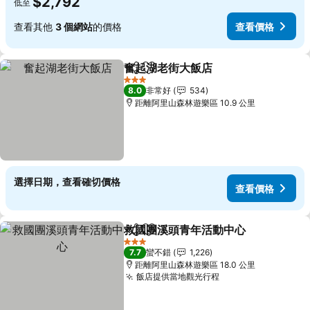
$2,792
低至
查看其他
3 個網站
的價格
查看價格
奮起湖老街大飯店
分享
加入我的最愛
查看價格
3 星級
8.0
非常好
534
距離阿里山森林遊樂區 10.9 公里
選擇日期，查看確切價格
查看價格
救國團溪頭青年活動中心
分享
加入我的最愛
查
3 星級
7.7
蠻不錯
1,226
距離阿里山森林遊樂區 18.0 公里
飯店提供當地觀光行程
查看價格