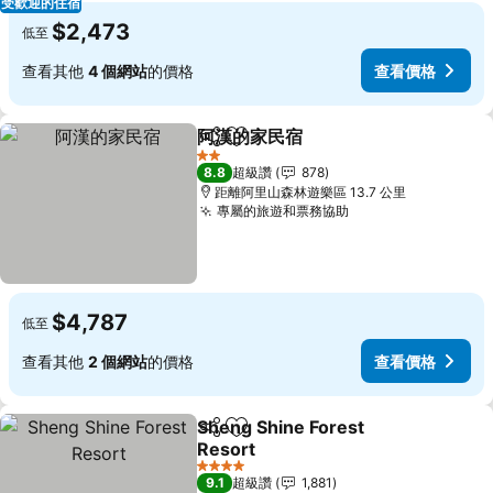
受歡迎的住宿
$2,473
低至
查看其他
4 個網站
的價格
查看價格
阿漢的家民宿
分享
加入我的最愛
查看價格
2 星級
8.8
超級讚
878
距離阿里山森林遊樂區 13.7 公里
專屬的旅遊和票務協助
查看價格
$4,787
低至
查看其他
2 個網站
的價格
查看價格
Sheng Shine Forest
分享
加入我的最愛
Resort
查看價格
4 星級
9.1
超級讚
1,881