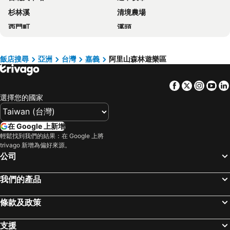
杉林溪
清境農場
O-Sun-Win Hotel
溪頭自然教育園區
西門町
溪頭
禾楓別墅
Fenchihu Deep Forest Inn
谷關溫泉區
台中火車站
Hotel Indigo Alishan by IHG
東光行旅
太平山森林遊樂區
梨山
大峯山莊
Chia Yuen Homestay
飯店搜尋
亞洲
台灣
嘉義
阿里山森林遊樂區
關子嶺溫泉
台中一中商圈
靜思廬森林會館
Ginkgo Hotel
Facebook
Twitter
Insta
Yo
六福村主題遊樂園
四重溪溫泉
立德溪頭飯店
Wun Sun
選擇您的國家
高雄巨蛋捷運站
台南火車站
Alishan Shanyunhua B&B Homestay
Tilun Dongpu Spa
駁二藝術特區
知本溫泉
七天四季咖啡民宿
慢步雲端民宿
在 Google 上新增
武陵農場
台灣桃園國際機場
雲林草嶺SPA渡假山莊
House Of Ahan
輕鬆找到我們的結果：在 Google 上將
trivago 新增為偏好來源。
北投溫泉
台北市立動物園
Xi Zhi Tou Homestay
Miao Home
公司
台北小巨蛋
義大遊樂世界
Tsaoling Villa
帝綸溫泉渡假大飯店
羅東夜市
Taipei 101
Dafang Tea Homestay
阿古雅那藝術公寓
我們的產品
台南花園夜市
高雄左營高鐵站
The Chitou Lemidi
Monster Village
條款及政策
高雄火車站
新竹內灣老街
Sarisun Resort Hotel
Elephant Sky BnB
南港站覽館
高雄瑞豐夜市
Hotel Chinshan
支援