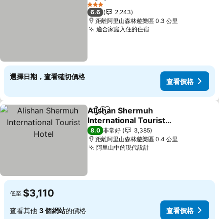
分享
加入我的最愛
查看價格
3 星級
6.6
2,243
距離阿里山森林遊樂區 0.3 公里
適合家庭入住的住宿
查看價格
選擇日期，查看確切價格
查看價格
Alishan Shermuh
分享
加入我的最愛
International Tourist
Hotel
查看價格
8.0
非常好
3,385
距離阿里山森林遊樂區 0.4 公里
阿里山中的現代設計
查看價格
$3,110
低至
查看其他
3 個網站
的價格
查看價格