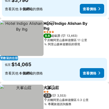
$3,790
低至
查看其他
3 個網站
的價格
查看價格
Hotel Indigo Alishan By
分享
加入我的最愛
Ihg
查看價格
4 星級
8.6
超級讚
13,463
距離阿里山森林遊樂區 1.1 公里
阿里山森林遊樂區的環境
查看價格
受歡迎的住宿
$14,065
低至
查看其他
6 個網站
的價格
查看價格
大峯山莊
分享
加入我的最愛
查看價格
2 星級
7.3
3,553
距離阿里山森林遊樂區 0.3 公里
專屬旅遊諮詢服務
查看價格