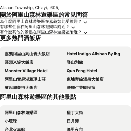
Alishan Township, Chiayi
,
605
,
關於阿里山森林遊樂區的常見問答
為什麼阿里山森林遊樂區在嘉義如此受歡迎？
有哪些住宿在阿里山森林遊樂區附近？
有什麼其他的景點在阿里山森林遊樂區附近？
更多熱門酒飯店
嘉義阿里山高山青大飯店
Hotel Indigo Alishan By Ihg
溪頭米堤大飯店
登山別館
Monster Village Hotel
Qun Feng Hotel
阿里山奮起湖雅琇山莊
東埔帝綸溫泉大飯店
奮起湖老街大飯店
詹德仁茶園民宿
阿里山森林遊樂區的其他景點
Yahu Hotel
Yin Shan Hotel
當歸民宿
Maria Hotel
阿里山森林遊樂區
墾丁大街
Xin Cai Homestay
高峰大飯店
小琉球
日月潭
Fenchihu Hotel
Hsitou Man Tuo Xiang Homestay
台北火車站
逢甲夜市
達芭凱民宿 Tabakai B&B
Alishan Gou Hotel