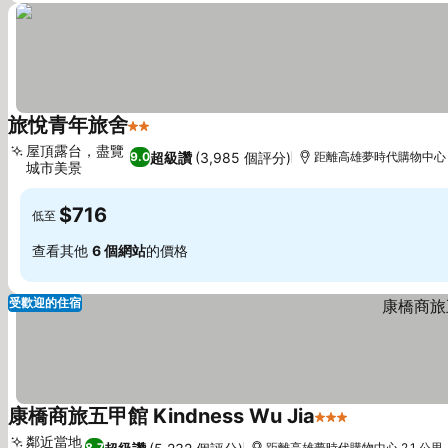
旅悅青年旅舍
2 星級
屋頂露台，盡覽
超級讚
(3,985 個評分)
9.0
距離高雄夢時代購物中心 2
城市美景
$716
低至
查看其他
6 個網站
的價格
受歡迎的住宿
康橋商旅五甲館 Kindness Wu Jia
3 星級
鄰近當地
8.7
距離高雄夢時代購物中心 2.1 公里