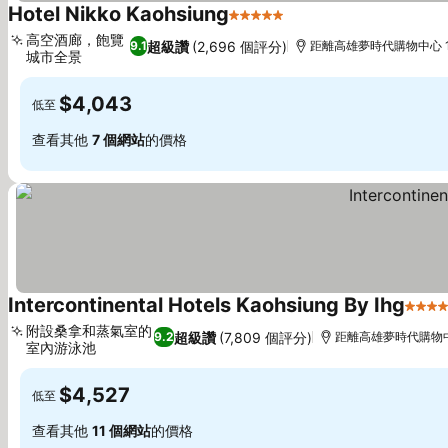
Hotel Nikko Kaohsiung
5 星級
高空酒廊，飽覽
超級讚
(2,696 個評分)
9.1
距離高雄夢時代購物中心 1.
城市全景
$4,043
低至
查看其他
7 個網站
的價格
Intercontinental Hotels Kaohsiung By Ihg
5 星
附設桑拿和蒸氣室的
超級讚
(7,809 個評分)
9.2
距離高雄夢時代購物中心
室內游泳池
$4,527
低至
查看其他
11 個網站
的價格