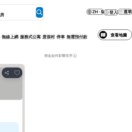
ZH · $
選單
登入
客房
查看地圖
無線上網
服務式公寓
度假村
停車
無需預付款
佣金如何影響排序
加入我的最愛
分享