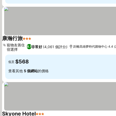
康瀚行旅
3 星級
寵物友善住
非常好
(4,061 個評分)
8.1
距離高雄夢時代購物中心 4.4 
宿選擇
$568
低至
查看其他
5 個網站
的價格
Skyone Hotel