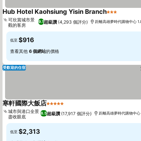
Hub Hotel Kaohsiung Yisin Branch
3 星級
可欣賞城市景
超級讚
(4,293 個評分)
9.1
距離高雄夢時代購物中心 1.
觀的客房
$916
低至
查看其他
6 個網站
的價格
受歡迎的住宿
寒軒國際大飯店
5 星級
城市與港口全景
超級讚
(17,917 個評分)
8.5
距離高雄夢時代購物中心 2
盡收眼底
$2,313
低至