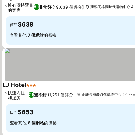
3 星級
擁有獨特壁畫
非常好
(19,039 個評分)
8.1
距離高雄夢時代購物中心 4.
的客房
$639
低至
查看其他
7 個網站
的價格
LJ Hotel
3 星級
快速入住
蠻不錯
(1,261 個評分)
7.9
距離高雄夢時代購物中心 2.0 公
和退房
$653
低至
查看其他
6 個網站
的價格