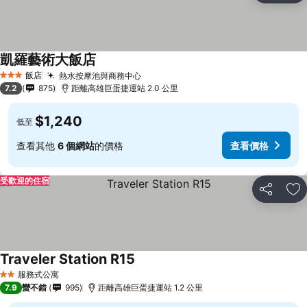
凱羅藝術大飯店
飯店
熱水按摩池與商務中心
3 星級
7.2
875
距離高雄巨蛋捷運站 2.0 公里
$1,240
低至
查看其他
6 個網站
的價格
查看價格
受歡迎的住宿
分享
加
Traveler Station R15
服務式公寓
2 星級
7.9
蠻不錯
995
距離高雄巨蛋捷運站 1.2 公里