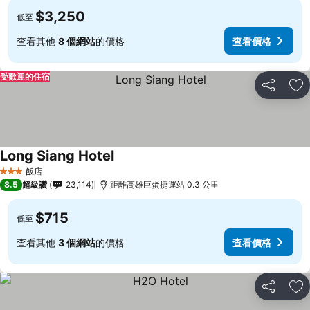
$3,250
低至
查看其他
8 個網站
的價格
查看價格
受歡迎的住宿
分享
加
Long Siang Hotel
飯店
3 星級
8.5
超級讚
23,114
距離高雄巨蛋捷運站 0.3 公里
$715
低至
查看其他
3 個網站
的價格
查看價格
分享
加