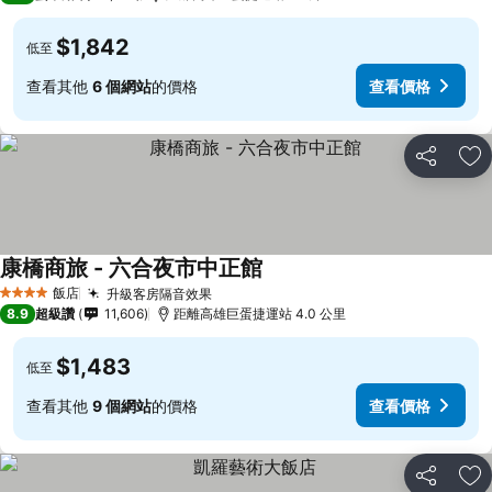
$1,842
低至
查看其他
6 個網站
的價格
查看價格
分享
加
康橋商旅 - 六合夜市中正館
飯店
升級客房隔音效果
4 星級
8.9
超級讚
11,606
距離高雄巨蛋捷運站 4.0 公里
$1,483
低至
查看其他
9 個網站
的價格
查看價格
分享
加