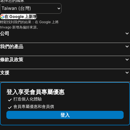
選擇您的國家
台南花園夜市
高雄左營高鐵站
康橋商旅光榮碼頭館
凱羅藝術大飯店
高雄火車站
高雄瑞豐夜市
喜迎旅店
秝芯旅店駁二館
在 Google 上新增
嘉義車站
台東車站
康橋商旅五甲館 Kindness Wu Jia
River inn ZihLi
輕鬆找到我們的結果：在 Google 上將
trivago 新增為偏好來源。
九族文化村
高雄夢時代購物中心
Chao She Hotel
Talmud Hotel Kaohsiung LoveRiver
公司
高雄六合夜市
奧萬大森林遊樂區
國眾大飯店
Chateau de Chine Hotel Kaohsiung
月眉世界麗寶樂園
合歡山
Hub Hotel Kaohsiung Cisian Branch
國際星辰旅館
我們的產品
花蓮海洋公園
高雄小港國際機場
Royal Group Hotel Minghua Branch
CHECK inn Express Kaohsiung Love River
條款及政策
台中烏日高鐵站
武嶺
Legend Hotel Kaohsiung Liuhe
Kiwi Express Hotel - Jiuru Rd
廬山溫泉
高雄美麗島捷運站
The Tree House
高雄國際會館
支援
墾丁國家公園
嘉義高鐵站
Park Lees Hotel
世奇商旅
東海藝術商圈
85大樓
H2O Hotel
羊角村民宿
登入享受會員專屬優惠
台東海濱公園
台南安平古堡
Gathering
高雄荷本 Urban 民宿
打造個人化體驗
台南高鐵站
高雄義大世界
月緹主題套房
Zela Design Hotel
會員專屬優惠和會員價
鹿野高台
旭海大草原
Fun Bus
悠活農十六民宿
登入
國立海洋生物博物館
高雄市立美術館
Guide Education Culture Hotel Kaohsiung Museum of Fine Arts
力麗哲園商旅 高雄
高雄85大樓
車城福安宮
The Richforest - Kaohsiung
Water Woods Inn