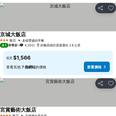
分享
加
京城大飯店
飯店
多樣豐盛的早餐
3 星級
8.1
非常好
4,200
距離高雄巨蛋捷運站 2.8 公里
$1,566
低至
查看其他
7 個網站
的價格
查看價格
分享
加
宮賞藝術大飯店
飯店
高樓層全景市景