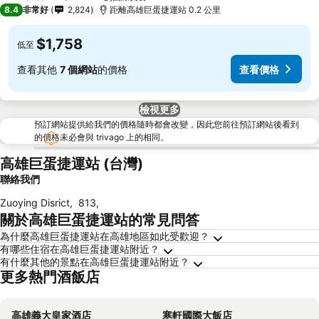
3 星級
8.4
非常好
2,824
距離高雄巨蛋捷運站 0.2 公里
$1,758
低至
查看其他
7 個網站
的價格
查看價格
檢視更多
預訂網站提供給我們的價格隨時都會改變，因此您前往預訂網站後看到
的價格未必會與 trivago 上的相同。
高雄巨蛋捷運站 (台灣)
聯絡我們
Zuoying Disrict
,
813
,
關於高雄巨蛋捷運站的常見問答
為什麼高雄巨蛋捷運站在高雄地區如此受歡迎？
有哪些住宿在高雄巨蛋捷運站附近？
有什麼其他的景點在高雄巨蛋捷運站附近？
更多熱門酒飯店
高雄義大皇家酒店
寒軒國際大飯店