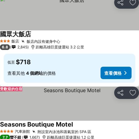
分享
加
國眾大飯店
飯店
飯店內設有健身中心
3 星級
6.8
2,845
距離高雄巨蛋捷運站 3.2 公里
$718
低至
查看其他
4 個網站
的價格
查看價格
受歡迎的住宿
分享
加
Seasons Boutique Motel
汽車旅館
附設室內泳池和蒸氣室的 SPA 區
4 星級
7.7
蠻不錯
1,667
距離高雄巨蛋捷運站 1.2 公里