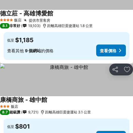
德立莊 - 高雄博愛館
飯店
提供市景客房
4 星級
8.1
非常好
19,103
距離高雄巨蛋捷運站 1.8 公里
$1,185
低至
查看其他
9 個網站
的價格
查看價格
分享
加
康橋商旅 - 雄中館
飯店
3 星級
8.7
超級讚
9,721
距離高雄巨蛋捷運站 3.1 公里
$801
低至