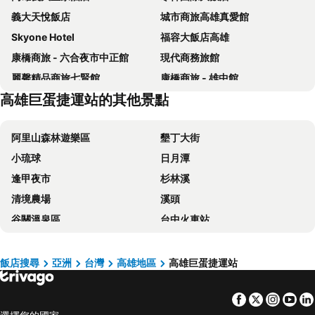
義大天悅飯店
城市商旅高雄真愛館
Skyone Hotel
福容大飯店高雄
康橋商旅 - 六合夜市中正館
現代商務旅館
麗馨精品商旅七賢館
康橋商旅 - 雄中館
高雄巨蛋捷運站的其他景點
Harbour 10 Hotel
Long Siang Hotel
高雄圓山飯店
Grand Hi Lai Hotel
阿里山森林遊樂區
墾丁大街
德立莊 - 高雄博愛館
Watermark Hotel-The Harbour
小琉球
日月潭
中央飯店
城市商旅 - 高雄駁二特區
逢甲夜市
杉林溪
麗尊酒店
康瀚行旅
清境農場
溪頭
河堤國際商旅
宮賞藝術大飯店
谷關溫泉區
台中火車站
高雄旗津道沙灘酒店
京城大飯店
關子嶺溫泉
台中一中商圈
高雄商旅
Kaohsiung Marriott Hotel
四重溪溫泉
高雄巨蛋捷運站
和逸飯店高雄中山館
高雄華園飯店
飯店搜尋
亞洲
台灣
高雄地區
高雄巨蛋捷運站
台南火車站
駁二藝術特區
好地方大飯店
康橋大飯店 - 三多商圈館
Facebook
Twitter
Insta
Yo
知本溫泉
義大遊樂世界
巨蛋旅店
宜都大飯店