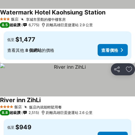
Watermark Hotel Kaohsiung Station
飯店
享城市景觀的樓中樓客房
3 星級
8.5
超級讚
6,775
距離高雄巨蛋捷運站 2.9 公里
$1,477
低至
查看其他
8 個網站
的價格
查看價格
分享
加
River inn ZihLi
飯店
飯店內就能輕鬆用餐
4 星級
8.8
超級讚
2,515
距離高雄巨蛋捷運站 2.6 公里
$949
低至