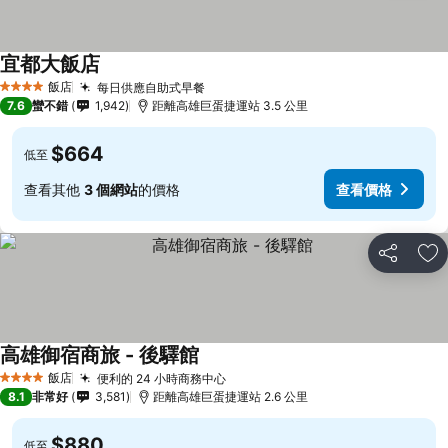
宜都大飯店
飯店
每日供應自助式早餐
4 星級
7.6
蠻不錯
1,942
距離高雄巨蛋捷運站 3.5 公里
$664
低至
查看其他
3 個網站
的價格
查看價格
分享
加
高雄御宿商旅 - 後驛館
飯店
便利的 24 小時商務中心
4 星級
8.1
非常好
3,581
距離高雄巨蛋捷運站 2.6 公里
$880
低至