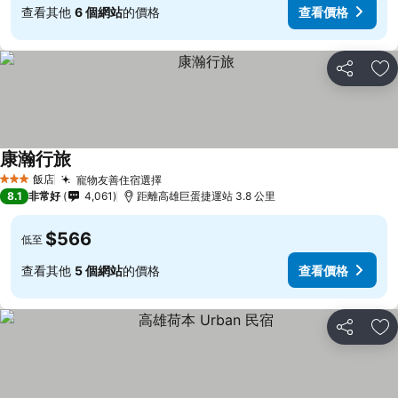
查看其他
6 個網站
的價格
查看價格
分享
加
康瀚行旅
飯店
寵物友善住宿選擇
3 星級
8.1
非常好
4,061
距離高雄巨蛋捷運站 3.8 公里
$566
低至
查看其他
5 個網站
的價格
查看價格
分享
加