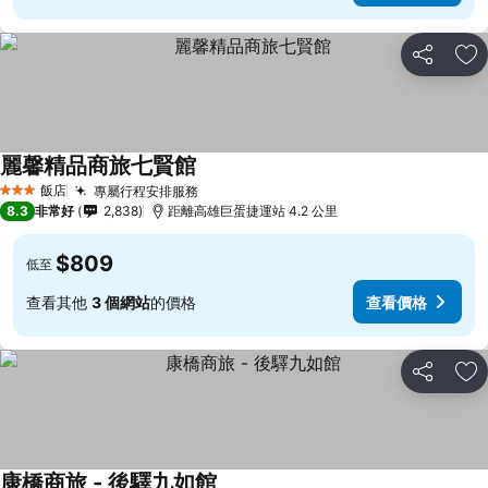
分享
加
麗馨精品商旅七賢館
飯店
專屬行程安排服務
3 星級
8.3
非常好
2,838
距離高雄巨蛋捷運站 4.2 公里
$809
低至
查看其他
3 個網站
的價格
查看價格
分享
加
康橋商旅 - 後驛九如館