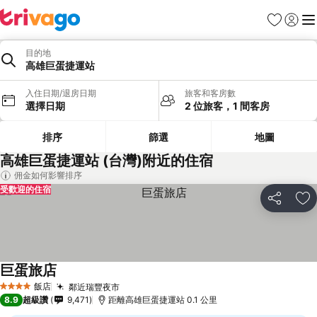
我的最愛
登入
選
目的地
高雄巨蛋捷運站
入住日期/退房日期
旅客和客房數
選擇日期
2 位旅客，1 間客房
排序
篩選
地圖
高雄巨蛋捷運站 (台灣)附近的住宿
佣金如何影響排序
受歡迎的住宿
分享
加
巨蛋旅店
飯店
鄰近瑞豐夜市
4 星級
8.9
超級讚
9,471
距離高雄巨蛋捷運站 0.1 公里