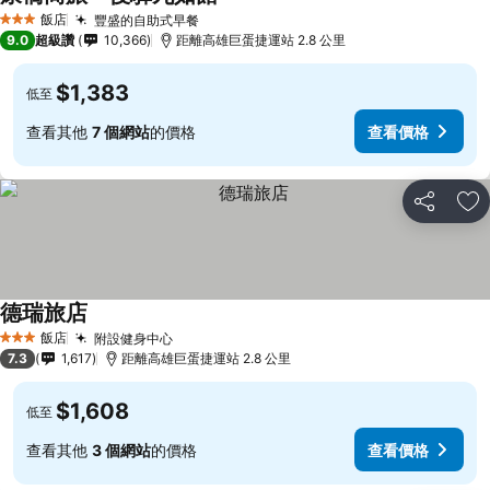
飯店
豐盛的自助式早餐
3 星級
9.0
超級讚
10,366
距離高雄巨蛋捷運站 2.8 公里
$1,383
低至
查看其他
7 個網站
的價格
查看價格
分享
加
德瑞旅店
飯店
附設健身中心
3 星級
7.3
1,617
距離高雄巨蛋捷運站 2.8 公里
$1,608
低至
查看其他
3 個網站
的價格
查看價格