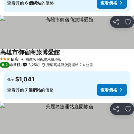
查看其他
6 個網站
的價格
查看價格
分享
加
高雄市御宿商旅博愛館
飯店
寬敞客房配備木質地板
3 星級
8.2
非常好
3,250
距離高雄巨蛋捷運站 2.4 公里
$1,041
低至
查看其他
7 個網站
的價格
查看價格
分享
加