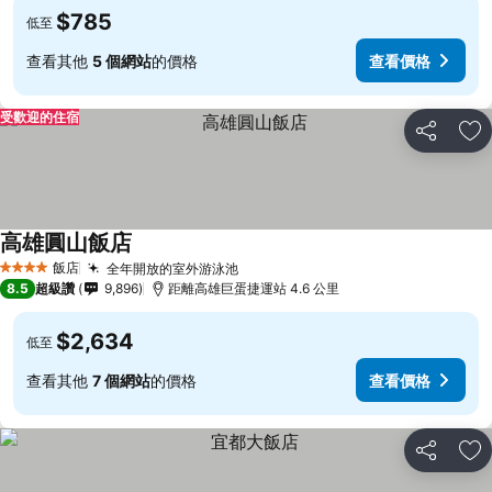
$785
低至
查看其他
5 個網站
的價格
查看價格
受歡迎的住宿
分享
加
高雄圓山飯店
飯店
全年開放的室外游泳池
4 星級
8.5
超級讚
9,896
距離高雄巨蛋捷運站 4.6 公里
$2,634
低至
查看其他
7 個網站
的價格
查看價格
分享
加