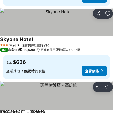
分享
加
Skyone Hotel
飯店
擁有獨特壁畫的客房
3 星級
8.1
非常好
19,039
距離高雄巨蛋捷運站 4.0 公里
$636
低至
查看其他
7 個網站
的價格
查看價格
分享
加
頭等艙飯店 - 高雄館