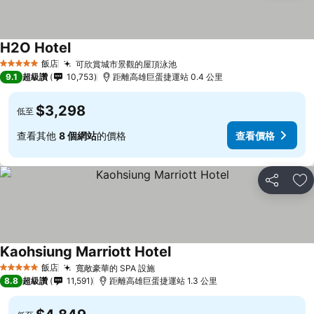
H2O Hotel
飯店
可欣賞城市景觀的屋頂泳池
5 星級
9.1
超級讚
10,753
距離高雄巨蛋捷運站 0.4 公里
$3,298
低至
查看其他
8 個網站
的價格
查看價格
分享
加
Kaohsiung Marriott Hotel
飯店
寬敞豪華的 SPA 設施
5 星級
8.8
超級讚
11,591
距離高雄巨蛋捷運站 1.3 公里