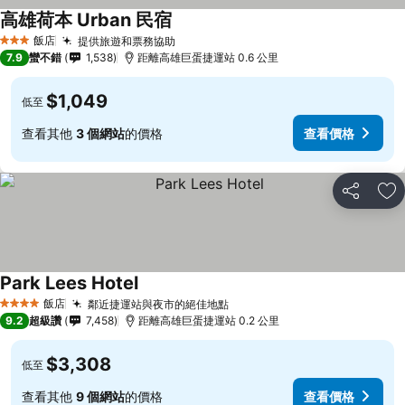
高雄荷本 Urban 民宿
飯店
提供旅遊和票務協助
3 星級
7.9
蠻不錯
1,538
距離高雄巨蛋捷運站 0.6 公里
$1,049
低至
查看其他
3 個網站
的價格
查看價格
分享
加
Park Lees Hotel
飯店
鄰近捷運站與夜市的絕佳地點
4 星級
9.2
超級讚
7,458
距離高雄巨蛋捷運站 0.2 公里
$3,308
低至
查看其他
9 個網站
的價格
查看價格