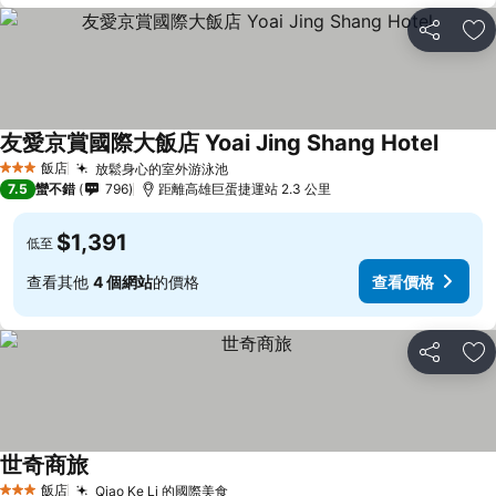
分享
加
友愛京賞國際大飯店 Yoai Jing Shang Hotel
飯店
放鬆身心的室外游泳池
3 星級
7.5
蠻不錯
796
距離高雄巨蛋捷運站 2.3 公里
$1,391
低至
查看其他
4 個網站
的價格
查看價格
分享
加
世奇商旅
飯店
Qiao Ke Li 的國際美食