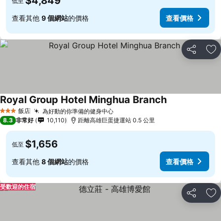
$4,849
低至
查看其他
9 個網站
的價格
查看價格
分享
加
Royal Group Hotel Minghua Branch
飯店
為好動的你準備的健身中心
3 星級
8.3
非常好
10,110
距離高雄巨蛋捷運站 0.5 公里
$1,656
低至
查看其他
8 個網站
的價格
查看價格
受歡迎的住宿
分享
加