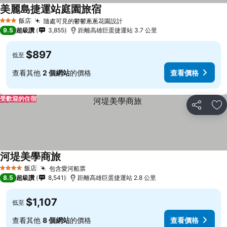
美麗島捷運站庭園旅宿
飯店
隨處可見的鬱鬱蔥蔥花園設計
3 星級
9.5
超級讚
3,855
距離高雄巨蛋捷運站 3.7 公里
$897
低至
查看其他
2 個網站
的價格
查看價格
受歡迎的住宿
分享
加
河堤美學商旅
飯店
包含愛河船票
4 星級
8.5
超級讚
8,541
距離高雄巨蛋捷運站 2.8 公里
$1,107
低至
查看其他
8 個網站
的價格
查看價格