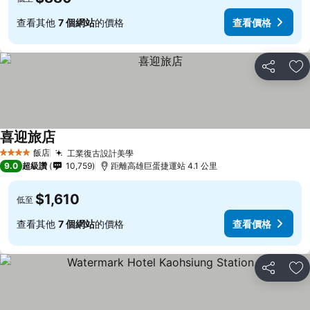
查看其他
7 個網站
的價格
查看價格
分享
加
喜迎旅店
飯店
工業復古設計美學
4 星級
9.0
超級讚
10,759
距離高雄巨蛋捷運站 4.1 公里
$1,610
低至
查看其他
7 個網站
的價格
查看價格
分享
加