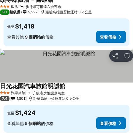
飯店
步行即可抵達六合夜市
3 星級
9.1
超級讚
9,222
距離高雄巨蛋捷運站 3.2 公里
$1,418
低至
查看其他
9 個網站
的價格
查看價格
分享
加
日光花園汽車旅館明誠館
汽車旅館
升級客房附設蒸氣室
3 星級
7.4
1,801
距離高雄巨蛋捷運站 0.9 公里
$1,424
低至
查看其他
5 個網站
的價格
查看價格