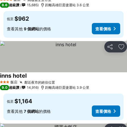
4 星級
8.6
超級讚
15,685
距離高雄巨蛋捷運站 3.6 公里
$962
低至
查看其他
9 個網站
的價格
查看價格
分享
加
inns hotel
飯店
鄰近夜市的絕佳位置
3 星級
9.0
超級讚
14,916
距離高雄巨蛋捷運站 3.9 公里
$1,164
低至
查看其他
7 個網站
的價格
查看價格