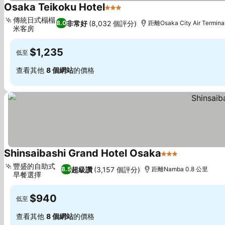
Osaka Teikoku Hotel
3 星級
傳統日式榻榻
非常好
(8,032 個評分)
8.0
距離Osaka City Air Termina
米客房
$1,235
低至
查看其他
8 個網站
的價格
Shinsaibashi Grand Hotel Osaka
3 星級
豐盛的自助式
超級讚
(3,157 個評分)
8.5
距離Namba 0.8 公里
早餐選擇
$940
低至
查看其他
8 個網站
的價格