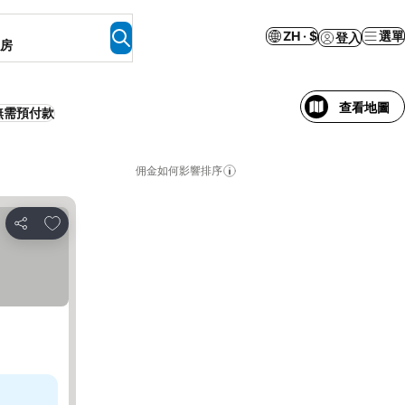
ZH · $
選單
登入
客房
查看地圖
無需預付款
佣金如何影響排序
加入我的最愛
分享