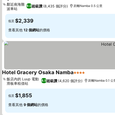
4 星級
鄰近南海難
超級讚
(8,435 個評分)
9.0
距離Namba 0.5 公里
波車站
$2,339
低至
查看其他
12 個網站
的價格
Hotel Gracery Osaka Namba
4 星級
飯店內的 Luup 電動
超級讚
(4,620 個評分)
8.5
距離Namba 0.1 公
滑板車租借站
$1,855
低至
查看其他
9 個網站
的價格