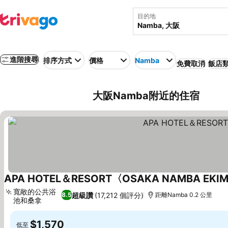
目的地
進階搜尋
排序方式
價格
Namba
免費取消
飯店
大阪Namba附近的住宿
APA HOTEL＆RESORT〈OSAKA NAMBA EKI
寬敞的公共浴
超級讚
(17,212 個評分)
8.5
距離Namba 0.2 公里
池和桑拿
$1,570
低至