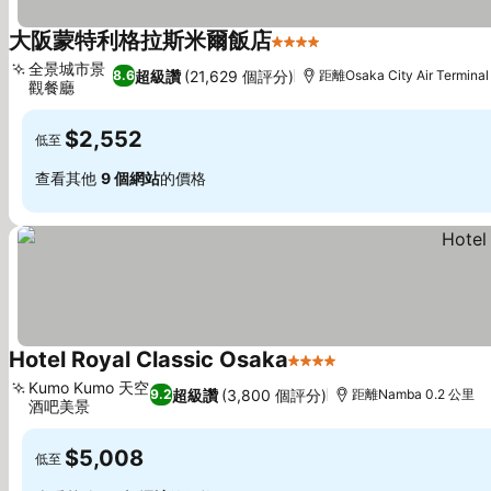
大阪蒙特利格拉斯米爾飯店
4 星級
全景城市景
超級讚
(21,629 個評分)
8.6
距離Osaka City Air Terminal
觀餐廳
$2,552
低至
查看其他
9 個網站
的價格
Hotel Royal Classic Osaka
4 星級
Kumo Kumo 天空
超級讚
(3,800 個評分)
9.2
距離Namba 0.2 公里
酒吧美景
$5,008
低至