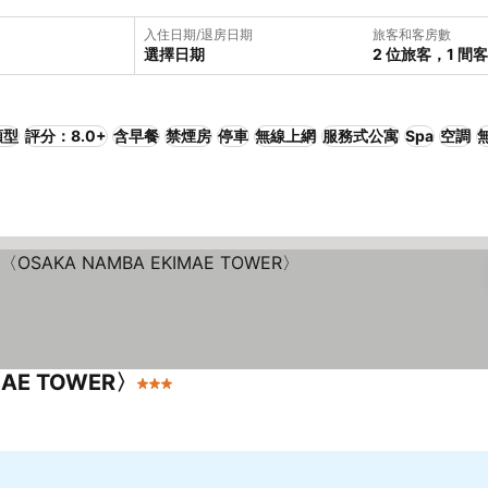
入住日期/退房日期
旅客和客房數
選擇日期
2 位旅客，1 間
類型
評分：8.0+
含早餐
禁煙房
停車
無線上網
服務式公寓
Spa
空調
MAE TOWER〉
3 星級