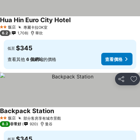
Hua Hin Euro City Hotel
飯店
專屬卡拉OK室
2 星級
6.2
1,708
華欣
$345
低至
查看其他
6 個網站
的價格
查看價格
分享
加
Backpack Station
飯店
部分客房享有城市景觀
2 星級
8.3
非常好
920
曼谷
$345
低至