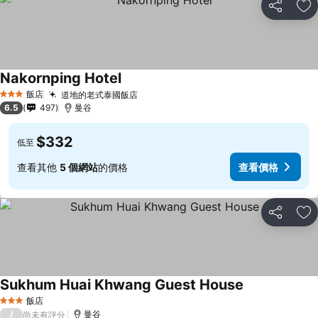
分享
加
Nakornping Hotel
飯店
道地的老式泰國飯店
3 星級
6.5
497
曼谷
$332
低至
查看其他
5 個網站
的價格
查看價格
分享
加
Sukhum Huai Khwang Guest House
飯店
3 星級
/
曼谷
尚未有評分