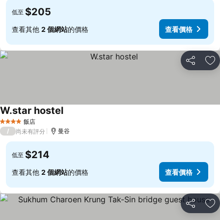
$205
低至
查看其他
2 個網站
的價格
查看價格
分享
加
W.star hostel
飯店
4 星級
/
曼谷
尚未有評分
$214
低至
查看其他
2 個網站
的價格
查看價格
分享
加