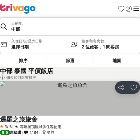
我的最愛
登入
選
目的地
中部
入住日期/退房日期
旅客和客房數
選擇日期
2 位旅客，1 間客房
排序
篩選
地圖
中部 泰國 平價飯店
佣金如何影響排序
分享
加
暹羅之旅旅舍
飯店
專屬屋頂區域供住客使用
1 星級
8.5
超級讚
1,184
曼谷