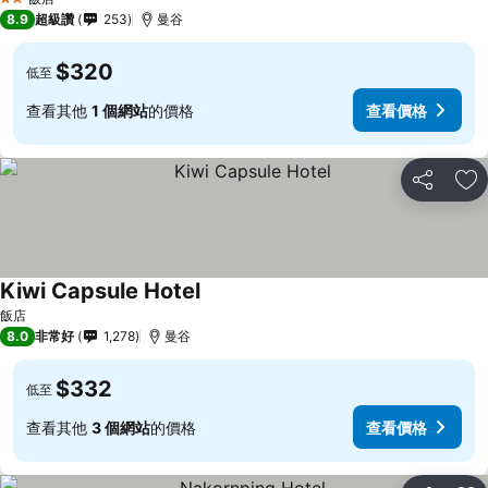
2 星級
8.9
超級讚
253
曼谷
$320
低至
查看其他
1 個網站
的價格
查看價格
分享
加
Kiwi Capsule Hotel
飯店
8.0
非常好
1,278
曼谷
$332
低至
查看其他
3 個網站
的價格
查看價格