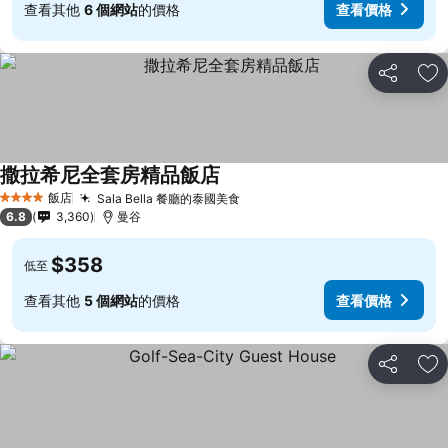
查看其他
6 個網站
的價格
查看價格
分享
加
撒拉希尼全套房精品飯店
飯店
Sala Bella 餐廳的泰國美食
4 星級
6.8
3,360
曼谷
$358
低至
查看其他
5 個網站
的價格
查看價格
分享
加