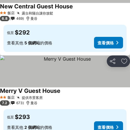
New Central Guest House
飯店
露台和陽台讓你放鬆
2 星級
6.8
469
曼谷
$292
低至
查看其他
5 個網站
的價格
查看價格
分享
加
Merry V Guest House
飯店
提供市景客房
2 星級
7.2
673
曼谷
$293
低至
查看其他
2 個網站
的價格
查看價格