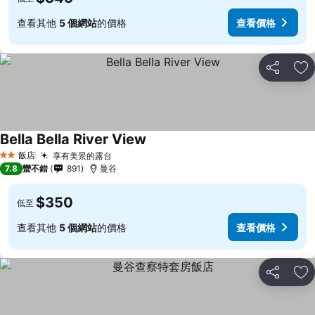
查看其他
5 個網站
的價格
查看價格
分享
加
Bella Bella River View
飯店
享有美景的露台
2 星級
7.8
蠻不錯
891
曼谷
$350
低至
查看其他
5 個網站
的價格
查看價格
分享
加