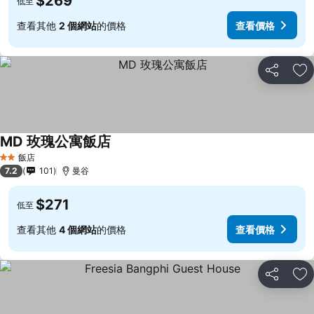
$269
低至
查看其他
2 個網站
的價格
查看價格
分享
加
MD 玫瑰公寓飯店
飯店
2 星級
7.2
101
曼谷
$271
低至
查看其他
4 個網站
的價格
查看價格
分享
加