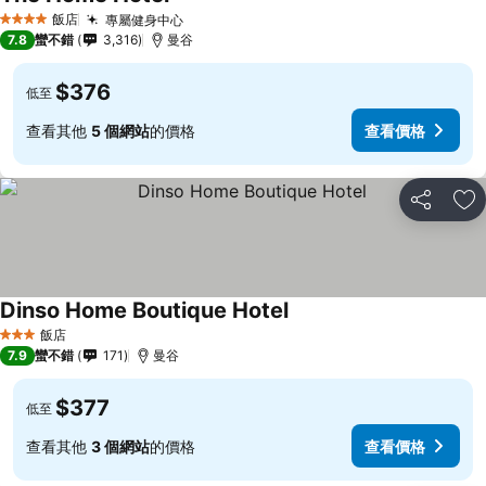
飯店
專屬健身中心
4 星級
7.8
蠻不錯
3,316
曼谷
$376
低至
查看其他
5 個網站
的價格
查看價格
分享
加
Dinso Home Boutique Hotel
飯店
3 星級
7.9
蠻不錯
171
曼谷
$377
低至
查看其他
3 個網站
的價格
查看價格