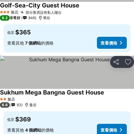
Golf-Sea-City Guest House
飯店
部分客房設有私人陽台
3 星級
8.2
非常好
846
華欣
$365
低至
查看其他
7 個網站
的價格
查看價格
分享
加
Sukhum Mega Bangna Guest House
飯店
2 星級
6.6
83
曼谷
$369
低至
查看其他
4 個網站
的價格
查看價格