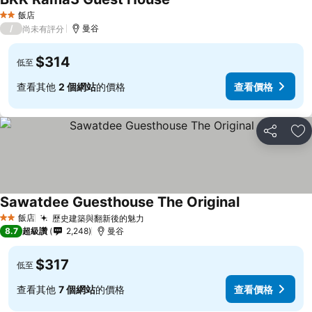
飯店
2 星級
/
曼谷
尚未有評分
$314
低至
查看其他
2 個網站
的價格
查看價格
分享
加
Sawatdee Guesthouse The Original
飯店
歷史建築與翻新後的魅力
2 星級
8.7
超級讚
2,248
曼谷
$317
低至
查看其他
7 個網站
的價格
查看價格