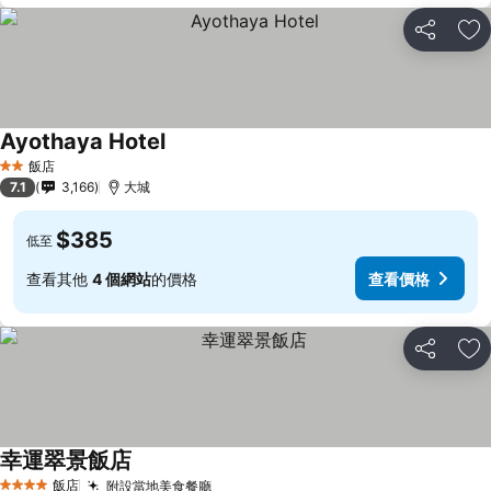
分享
加
Ayothaya Hotel
飯店
2 星級
7.1
3,166
大城
$385
低至
查看其他
4 個網站
的價格
查看價格
分享
加
幸運翠景飯店
飯店
附設當地美食餐廳