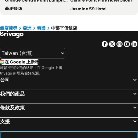
藝術飯店
Jasmine 59 Hotel
Solaria Nishitetsu Hotel Bangkok
Baiyoke Sky
Avani Sukhumvit Bangkok Hotel
The Sacha Apart Hotel Thonglor
飯店搜尋
亞洲
泰國
中部平價飯店
曼谷亞洲飯店
Mandarin Hotel Managed by Centre Point
Facebook
Twitter
Insta
Yo
柏圖南文斯飯店
Grand Mercure Bangkok Atrium
Sib Kao
Grande Centre Point Ploenchit
在 Google 上新增
曼谷千禧希爾頓酒店
Livotel Hotel Lat Phrao Bangkok
輕鬆找到我們的結果：在 Google 上將
The Quarter Silom By Uhg
Ibis Styles Bangkok Silom
trivago 新增為偏好來源。
公司
The Quarter Phromphong By Uhg
中心點素坤逸 10 飯店
Picnic Hotel Bangkok
Nishitetsu Hotel Croom Bangkok Silom
我們的產品
正宗暹羅披耶泰飯店
Centre Point Plus Hotel Pratunam
條款及政策
隆披尼艾塔斯飯店
Fyn Hotel
Hotel Clover Asoke
Nysa Hotel Bangkok
支援
Somerset Rama 9 Bangkok
曼谷是隆富麗華飯店
Eleven Hotel Bangkok
曼谷瑪卡薩美居飯店