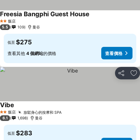
Freesia Bangphi Guest House
飯店
2 星級
5.5
109
曼谷
$275
低至
查看其他
4 個網站
的價格
查看價格
分享
加
Vibe
飯店
放鬆身心的按摩和 SPA
2 星級
6.1
1,698
曼谷
$283
低至