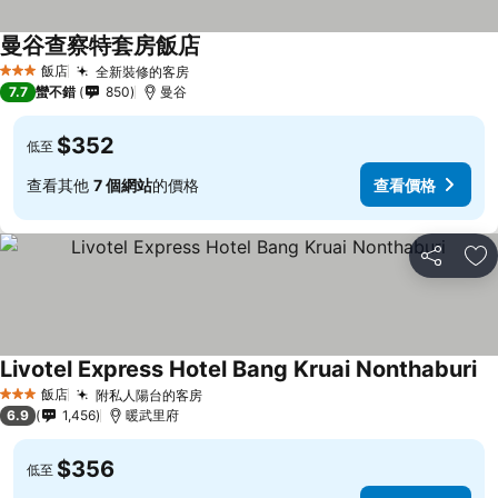
曼谷查察特套房飯店
飯店
全新裝修的客房
3 星級
7.7
蠻不錯
850
曼谷
$352
低至
查看其他
7 個網站
的價格
查看價格
分享
加
Livotel Express Hotel Bang Kruai Nonthaburi
飯店
附私人陽台的客房
3 星級
6.9
1,456
暖武里府
$356
低至