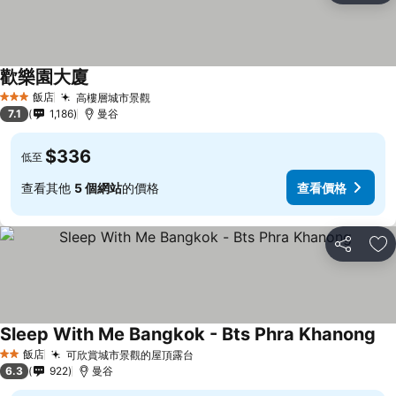
歡樂園大廈
飯店
高樓層城市景觀
3 星級
7.1
1,186
曼谷
$336
低至
查看其他
5 個網站
的價格
查看價格
分享
加
Sleep With Me Bangkok - Bts Phra Khanong
飯店
可欣賞城市景觀的屋頂露台
2 星級
6.3
922
曼谷