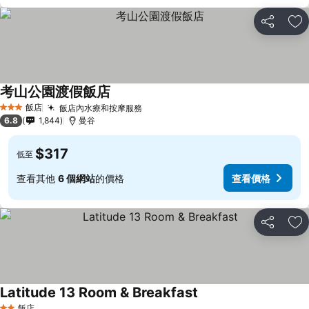
分享
加
考山公園渡假飯店
飯店
飯店內水療和按摩服務
3 星級
6.8
1,844
曼谷
$317
低至
查看其他
6 個網站
的價格
查看價格
分享
加
Latitude 13 Room & Breakfast
飯店