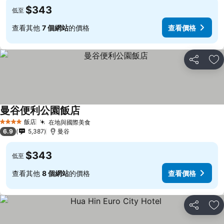
$343
低至
查看其他
7 個網站
的價格
查看價格
分享
加
曼谷便利公園飯店
飯店
在地與國際美食
4 星級
6.9
5,387
曼谷
$343
低至
查看其他
8 個網站
的價格
查看價格
分享
加