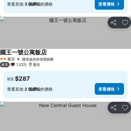
查看其他
3 個網站
的價格
查看價格
分享
加
國王一號公寓飯店
飯店
撞球桌供你休閒娛樂
2 星級
6.5
1,322
曼谷
$287
低至
查看其他
2 個網站
的價格
查看價格
分享
加