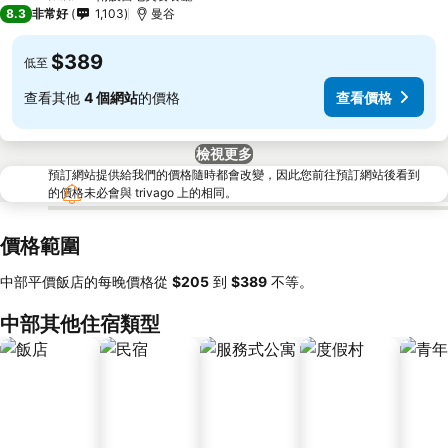
4 星級
8.3
非常好
1,103
曼谷
$389
低至
查看其他
4 個網站
的價格
查看價格
檢視更多
預訂網站提供給我們的價格隨時都會改變，因此您前往預訂網站後看到
的價格未必會與 trivago 上的相同。
價格範圍
中部平價飯店的每晚價格從
‎$205
到
‎$389
不等。
中部其他住宿類型