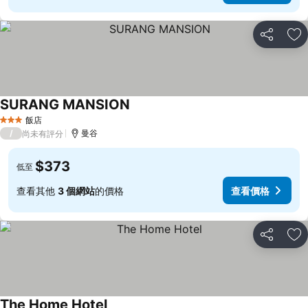
分享
加
SURANG MANSION
飯店
3 星級
/
曼谷
尚未有評分
$373
低至
查看其他
3 個網站
的價格
查看價格
分享
加
The Home Hotel