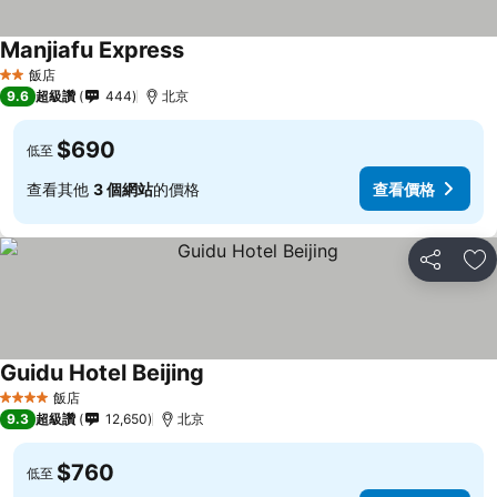
Manjiafu Express
飯店
2 星級
9.6
超級讚
444
北京
$690
低至
查看其他
3 個網站
的價格
查看價格
分享
加
Guidu Hotel Beijing
飯店
4 星級
9.3
超級讚
12,650
北京
$760
低至