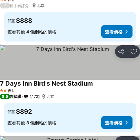
2 星級
/
北京
尚未有評分
$888
低至
查看其他
4 個網站
的價格
查看價格
分享
加
7 Days Inn Bird's Nest Stadium
飯店
2 星級
8.5
超級讚
1,172
北京
$892
低至
查看其他
3 個網站
的價格
查看價格