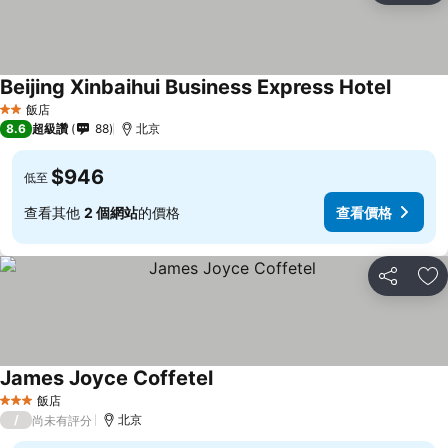
Beijing Xinbaihui Business Express Hotel
飯店
2 星級
8.6
超級讚
88
北京
$946
低至
查看其他
2 個網站
的價格
查看價格
分享
加
James Joyce Coffetel
飯店
3 星級
/
北京
尚未有評分