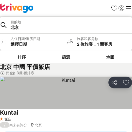
我的最愛
登入
選
目的地
北京
入住日期/退房日期
旅客和客房數
選擇日期
2 位旅客，1 間客房
排序
篩選
地圖
北京 中國 平價飯店
佣金如何影響排序
分享
加
Kuntai
飯店
1 星級
/
北京
尚未有評分