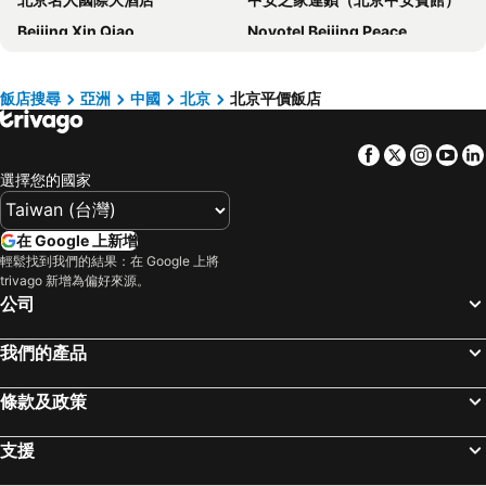
Beijing Xin Qiao
Novotel Beijing Peace
Park Plaza Beijing Wangfujing
北京勵駿酒店
Nostalgia Hotel Beijing Yonghe Lama Temple
Holiday Inn Express Beijing Temple Of Heaven By Ihg
飯店搜尋
亞洲
中國
北京
北京平價飯店
北京燕山大酒店
Empark Prime Hotel Beijing
Facebook
Twitter
Insta
Yo
Regent Beijing By Ihg
Grand Hotel Beijing
選擇您的國家
New World Beijing Hotel
Grand Hyatt Beijing
廣西大廈
Holiday Inn Express Beijing Dongzhimen By Ihg
在 Google 上新增
Beijing Lezai Nanluo Countyard Hotel
Livefortuna Hotel
輕鬆找到我們的結果：在 Google 上將
trivago 新增為偏好來源。
CHAO Sanlitun Beijing
Hilton Beijing Wangfujing
公司
Gotel Capital
Hilton Beijing
北京長富宮飯店
UrCove by HYATT Beijing Forbidden City
我們的產品
Beijing Kuntai Royal Hotel
北京貝爾特酒店
條款及政策
Super House International
Cordis Beijing Capital Airport
The North Garden Hotel Beijing Wangfujing
漢庭酒店（北京天安門店）
支援
Crowne Plaza Beijing Chaoyang U-Town
Sofitel Beijing Central