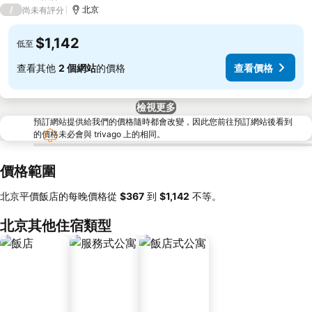
5 星級
/
北京
尚未有評分
$1,142
低至
查看其他
2 個網站
的價格
查看價格
檢視更多
預訂網站提供給我們的價格隨時都會改變，因此您前往預訂網站後看到
的價格未必會與 trivago 上的相同。
價格範圍
北京平價飯店的每晚價格從
‎$367
到
‎$1,142
不等。
北京其他住宿類型