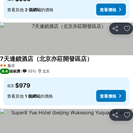
查看其他
2 個網站
的價格
查看價格
分享
加
7天連鎖酒店（北京亦莊開發區店）
飯店
2 星級
9.4
超級讚
531
北京
$979
低至
查看其他
1 個網站
的價格
查看價格
分享
加