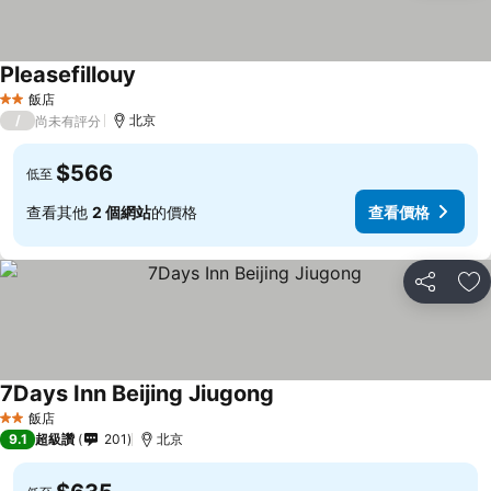
Pleasefillouy
飯店
2 星級
/
北京
尚未有評分
$566
低至
查看其他
2 個網站
的價格
查看價格
分享
加
7Days Inn Beijing Jiugong
飯店
2 星級
9.1
超級讚
201
北京