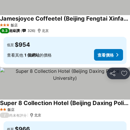
Jamesjoyce Coffeetel (Beijing Fengtai Xinfadi)
飯店
3 星級
9.3
超級讚
326
北京
$954
低至
查看其他
1 個網站
的價格
查看價格
分享
加
Super 8 Collection Hotel (Beijing Daxing Police University)
飯店
2 星級
/
北京
尚未有評分
$966
低至