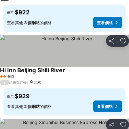
$922
低至
查看其他
3 個網站
的價格
查看價格
分享
加
Hi Inn Beijing Shili River
飯店
2 星級
/
北京
尚未有評分
$929
低至
查看其他
2 個網站
的價格
查看價格
分享
加