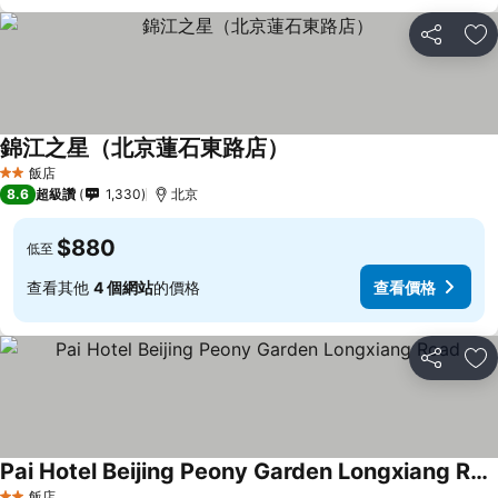
分享
加
錦江之星（北京蓮石東路店）
飯店
2 星級
8.6
超級讚
1,330
北京
$880
低至
查看其他
4 個網站
的價格
查看價格
分享
加
Pai Hotel Beijing Peony Garden Longxiang Road
飯店