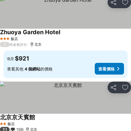
分享
加
Zhuoya Garden Hotel
飯店
3 星級
/
北京
尚未有評分
$921
低至
查看其他
4 個網站
的價格
查看價格
分享
加
北京京天賓館
飯店
2 星級
7.1
159
北京