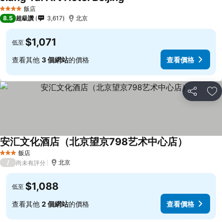
飯店
4 星級
8.5
超級讚
3,617
北京
$1,071
低至
查看其他
3 個網站
的價格
查看價格
分享
加
安汇文化酒店（北京望京798艺术中心店）
飯店
3 星級
/
北京
尚未有評分
$1,088
低至
查看其他
2 個網站
的價格
查看價格