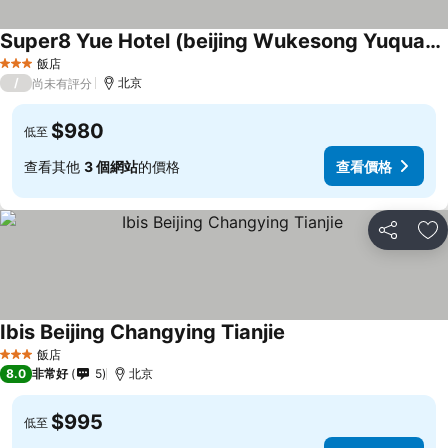
Super8 Yue Hotel (beijing Wukesong Yuquan Road)
飯店
3 星級
/
北京
尚未有評分
$980
低至
查看其他
3 個網站
的價格
查看價格
分享
加
Ibis Beijing Changying Tianjie
飯店
3 星級
8.0
非常好
5
北京
$995
低至