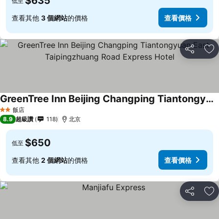
$635
低至
查看其他
3 個網站
的價格
查看價格
分享
加
GreenTree Inn Beijing Changping Tiantongyuan East Taipingzhuang Road Express Hotel
飯店
2 星級
8.9
超級讚
118
北京
$650
低至
查看其他
2 個網站
的價格
查看價格
分享
加