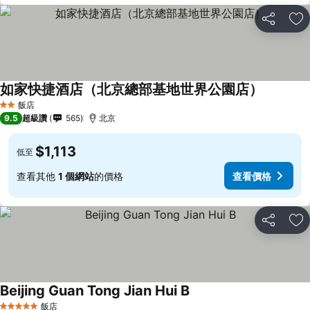
分享
加
如家快捷酒店（北京總部基地世界公園店）
飯店
2 星級
9.5
超級讚
565
北京
$1,113
低至
查看其他
1 個網站
的價格
查看價格
分享
加
Beijing Guan Tong Jian Hui B
飯店