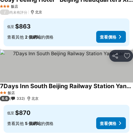
飯店
3 星級
/
北京
尚未有評分
$863
低至
查看其他
2 個網站
的價格
查看價格
分享
加
7Days Inn South Beijing Railway Station Yangqiao
飯店
2 星級
6.6
332
北京
$870
低至
查看其他
5 個網站
的價格
查看價格