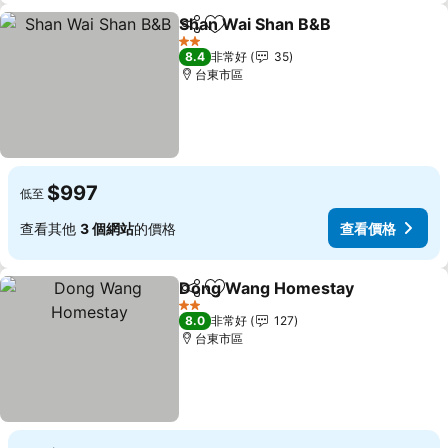
Shan Wai Shan B&B
分享
加入我的最愛
查看價
2 星級
8.4
非常好
35
台東市區
$997
低至
查看其他
3 個網站
的價格
查看價格
Dong Wang Homestay
分享
加入我的最愛
查
2 星級
8.0
非常好
127
台東市區