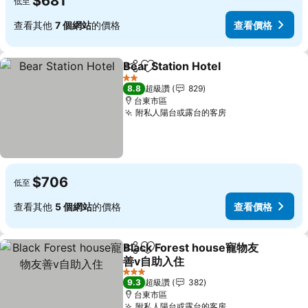
$681
低至
查看其他
7 個網站
的價格
查看價格
Bear Station Hotel
分享
加入我的最愛
查看價
2 星級
8.8
超級讚
829
台東市區
附私人陽台或露台的客房
查看價格
$706
低至
查看其他
5 個網站
的價格
查看價格
Black Forest house寵物友
分享
加入我的最愛
善v自助入住
查看價格
3 星級
9.3
超級讚
382
台東市區
附私人陽台或露台的客房