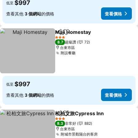
$997
低至
查看其他
3 個網站
的價格
查看價格
Maji Homestay
分享
加入我的最愛
查看價格
3 星級
8.7
超級讚
72
台東市區
附設餐廳
查看價格
$997
低至
查看其他
3 個網站
的價格
查看價格
松柏文旅Cypress Inn
分享
加入我的最愛
查看
3 星級
8.3
非常好
882
台東市區
附城市景觀陽台的客房
查看價格