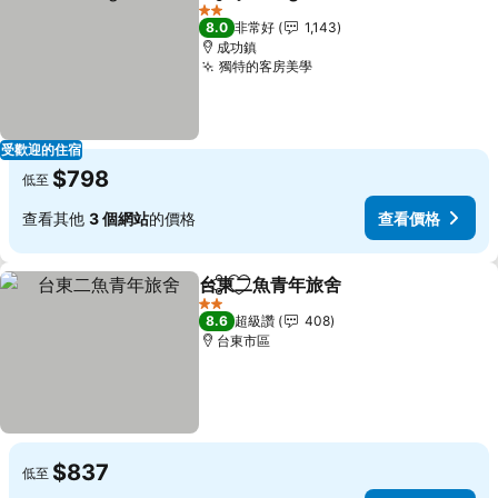
分享
加入我的最愛
查看價
2 星級
8.0
非常好
1,143
成功鎮
獨特的客房美學
查看價格
受歡迎的住宿
$798
低至
查看其他
3 個網站
的價格
查看價格
台東二魚青年旅舍
分享
加入我的最愛
查看價格
2 星級
8.6
超級讚
408
台東市區
$837
低至