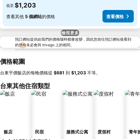
$1,203
低至
查看其他
5 個網站
的價格
查看價格
檢視更多
預訂網站提供給我們的價格隨時都會改變，因此您前往預訂網站後看到
的價格未必會與 trivago 上的相同。
價格範圍
台東平價飯店的每晚價格從
‎$681
到
‎$1,203
不等。
台東其他住宿類型
飯店
民宿
服務式公寓
度假村
青年