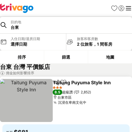
我的最愛
登入
選
目的地
台東
入住日期/退房日期
旅客和客房數
選擇日期
2 位旅客，1 間客房
排序
篩選
地圖
台東 台灣 平價飯店
佣金如何影響排序
Taitung Puyuma Style Inn
分享
加入我的最愛
3 星級
8.5
超級讚
2,852
台東市區
沉浸在卑南文化中
查看價格