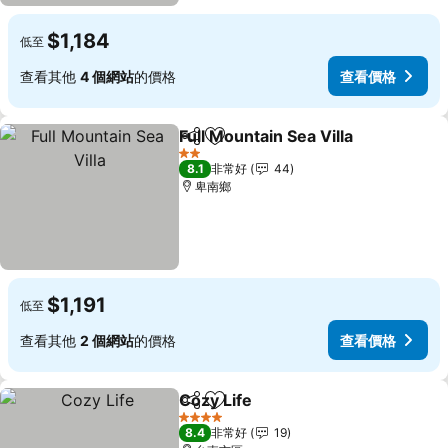
$1,184
低至
查看其他
4 個網站
的價格
查看價格
Full Mountain Sea Villa
分享
加入我的最愛
查
2 星級
8.1
非常好
44
卑南鄉
$1,191
低至
查看其他
2 個網站
的價格
查看價格
Cozy Life
分享
加入我的最愛
查看價格
4 星級
8.4
非常好
19