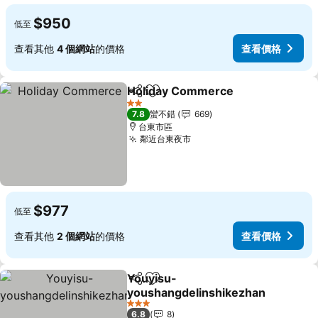
$950
低至
查看其他
4 個網站
的價格
查看價格
Holiday Commerce
分享
加入我的最愛
查看價
2 星級
7.8
蠻不錯
669
台東市區
鄰近台東夜市
查看價格
$977
低至
查看其他
2 個網站
的價格
查看價格
Youyisu-
分享
加入我的最愛
youshangdelinshikezhan
查看價格
3 星級
6.8
8