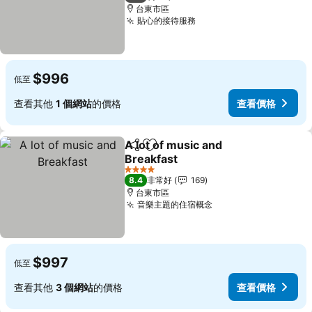
台東市區
貼心的接待服務
查看價格
$996
低至
查看其他
1 個網站
的價格
查看價格
A lot of music and
分享
加入我的最愛
Breakfast
查看價格
4 星級
8.4
非常好
169
台東市區
音樂主題的住宿概念
查看價格
$997
低至
查看其他
3 個網站
的價格
查看價格