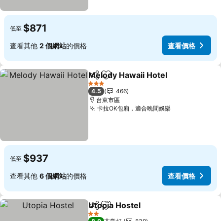
$871
低至
查看其他
2 個網站
的價格
查看價格
Melody Hawaii Hotel
分享
加入我的最愛
查看
3 星級
4.5
466
台東市區
卡拉OK包廂，適合晚間娛樂
查看價格
$937
低至
查看其他
6 個網站
的價格
查看價格
Utopia Hostel
分享
加入我的最愛
查看價格
2 星級