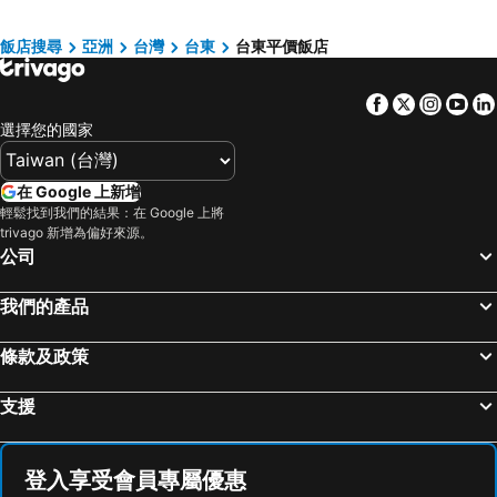
泓泉溫泉渡假村
知本老爺酒店
Taitung Rich Hotel
Dong Tair Spa Hotel
飯店搜尋
亞洲
台灣
台東
台東平價飯店
Hotel Cham Cham Taitung Caesar Park Hotels & Resort
凱旋星光酒店
Facebook
Twitter
Insta
Yo
THE GAYA HOTEL 渡假酒店
亞灣飯店
選擇您的國家
凱旋星光酒店
Grand Hotel Lili
Luminous Hot Spring Resort & SPA
富野溫泉休閒會館
在 Google 上新增
Fish Hotel Taitung
台東南豐鐵花棧
輕鬆找到我們的結果：在 Google 上將
trivago 新增為偏好來源。
旅行家商務會館
Hotel de Trianon
公司
J Resort
娜路彎銀河酒店
Traveller-Inn Day Moon Hotel
Sunrise Hotel & Resort Taimali
我們的產品
地景澤行館
Kaishen Hotel
條款及政策
FUNSUMMER
Beauty Garden Hotel Taitung
Yes Hotel
金暉大飯店(台東縣)
支援
東海岸海景度假飯店
Apple Hotel
Yoai Mountain Roam Hotel
Fire Island Guest House
登入享受會員專屬優惠
行雲會館
Uni Hotel