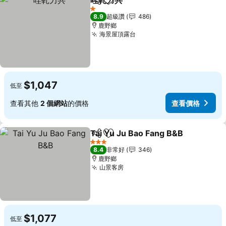
哇軋力共
分享
加入我的最愛
查看價格
1 星級
8.9
超級讚
486
鹿野鄉
海景屋頂露台
查看價格
$1,047
低至
查看其他
2 個網站
的價格
查看價格
Tai Yu Ju Bao Fang B&B
分享
加入我的最愛
查
3 星級
8.4
非常好
346
鹿野鄉
山景客房
查看價格
$1,077
低至