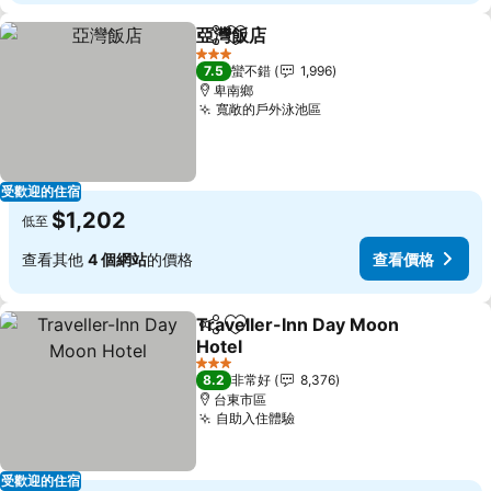
亞灣飯店
分享
加入我的最愛
查看價格
3 星級
7.5
蠻不錯
1,996
卑南鄉
寬敞的戶外泳池區
查看價格
受歡迎的住宿
$1,202
低至
查看其他
4 個網站
的價格
查看價格
Traveller-Inn Day Moon
分享
加入我的最愛
Hotel
查看價格
3 星級
8.2
非常好
8,376
台東市區
自助入住體驗
查看價格
受歡迎的住宿