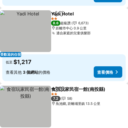
Yadi Hotel
分享
加入我的最愛
查看價格
2 星級
8.6
超級讚
6,673
距離市中心 0.9 公里
適合家庭的兒童俱樂部
查看價格
受歡迎的住宿
$1,217
低至
查看其他
3 個網站
的價格
查看價格
食宿玩家民宿一館(南投縣)
分享
加入我的最愛
2 星級
7.2
58
魚池鄉, 距離埔里鎮 13.5 公里