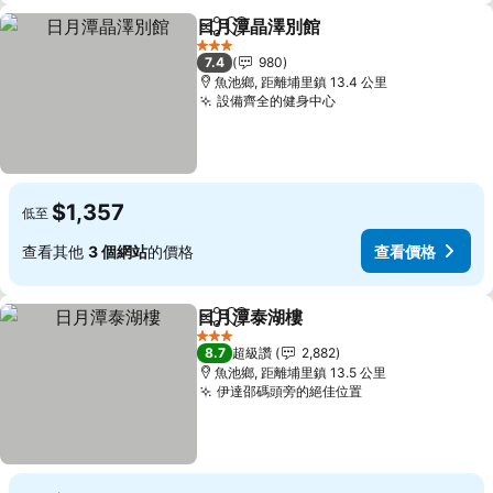
日月潭晶澤別館
分享
加入我的最愛
查看價格
3 星級
7.4
980
魚池鄉, 距離埔里鎮 13.4 公里
設備齊全的健身中心
查看價格
$1,357
低至
查看其他
3 個網站
的價格
查看價格
日月潭泰湖樓
分享
加入我的最愛
查看價格
3 星級
8.7
超級讚
2,882
魚池鄉, 距離埔里鎮 13.5 公里
伊達邵碼頭旁的絕佳位置
查看價格