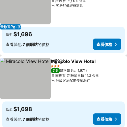
距離市中心 0.9 公里
客房配備經典家具
查看價格
受歡迎的住宿
$1,696
低至
查看其他
7 個網站
的價格
查看價格
Miracolo View Hotel
分享
加入我的最愛
查看
3 星級
7.5
蠻不錯
1,971
南投市, 距離埔里鎮 11.3 公里
升級客房配備按摩浴缸
查看價格
$1,698
低至
查看其他
7 個網站
的價格
查看價格