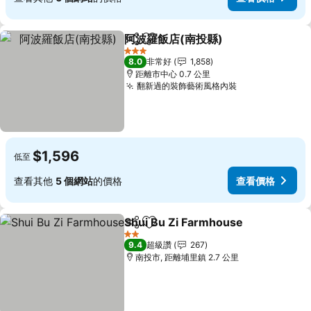
阿波羅飯店(南投縣)
分享
加入我的最愛
查看價
3 星級
8.0
非常好
1,858
距離市中心 0.7 公里
翻新過的裝飾藝術風格內裝
查看價格
$1,596
低至
查看其他
5 個網站
的價格
查看價格
Shui Bu Zi Farmhouse
分享
加入我的最愛
查看
2 星級
9.4
超級讚
267
南投市, 距離埔里鎮 2.7 公里