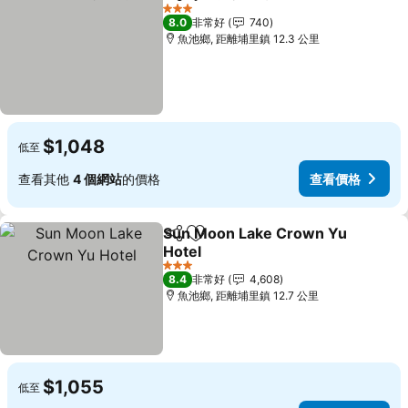
分享
加入我的最愛
查看價
3 星級
8.0
非常好
740
魚池鄉, 距離埔里鎮 12.3 公里
$1,048
低至
查看其他
4 個網站
的價格
查看價格
Sun Moon Lake Crown Yu
分享
加入我的最愛
Hotel
查看價格
3 星級
8.4
非常好
4,608
魚池鄉, 距離埔里鎮 12.7 公里
$1,055
低至