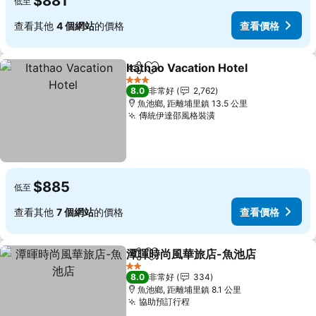
$881
低至
查看其他
4 個網站
的價格
查看價格
Itathao Vacation Hotel
分享
加入我的最愛
查看
3 星級
8.0
非常好
2,762
魚池鄉, 距離埔里鎮 13.5 公里
傳統伊達邵風格裝潢
查看價格
$885
低至
查看其他
7 個網站
的價格
查看價格
潭暉時尚風華旅店-魚池店
分享
加入我的最愛
查
2 星級
8.0
非常好
334
魚池鄉, 距離埔里鎮 8.1 公里
協助預訂行程
查看價格