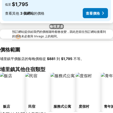
$1,795
低至
查看其他
3 個網站
的價格
查看價格
檢視更多
預訂網站提供給我們的價格隨時都會改變，因此您前往預訂網站後看到
的價格未必會與 trivago 上的相同。
價格範圍
埔里鎮平價飯店的每晚價格從
‎$881
到
‎$1,795
不等。
埔里鎮其他住宿類型
飯店
民宿
服務式公寓
度假村
青年