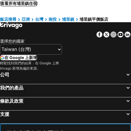
日月潭大飯店
Sun Moon Lake Youth Hostel
查看所有埔里鎮住宿
埔里冠月旅館
Yadi Hotel
飯店搜尋
亞洲
台灣
南投
埔里鎮
埔里鎮平價飯店
Yue Lake Backpackers
Shui Sha Lian Hotel
West Hotel
映涵渡假飯店
Facebook
Twitter
Insta
Yo
浪漫滿屋民宿
日月潭泰湖樓
選擇您的國家
Sun Moon Lake Crown Yu Hotel
Miracolo View Hotel
日月潭晶澤別館
Cheng Pao
在 Google 上新增
日月潭蜜月樓飯店
日月行館國際觀光溫泉酒店
輕鬆找到我們的結果：在 Google 上將
trivago 新增為偏好來源。
水岸休閒飯店
力麗哲園 - 日潭館
公司
Sun Moon Lake Loft Inn
力麗哲園會館 - 月潭館
我們的產品
日月潭沅居民宿 YUAN JU BOUTIQUE Hotel
Wyndham Sun Moon Lake
竹石園生態渡假中心(南投縣)
Cheng Wan Grand Hotel
條款及政策
闕麒景觀民宿Chill Villa B&B
Sun Moon Lake Long Xing Homestay
Lakeview Homestay
阿波羅飯店(南投縣)
支援
Itathao Vacation Hotel
澄園渡假旅店
日月潭 碧水山居湖畔民宿
Zhaohong homestay