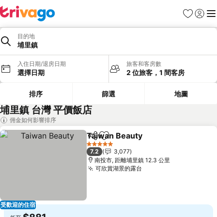
我的最愛
登入
選
目的地
埔里鎮
入住日期/退房日期
旅客和客房數
選擇日期
2 位旅客，1 間客房
排序
篩選
地圖
埔里鎮 台灣 平價飯店
佣金如何影響排序
Taiwan Beauty
分享
加入我的最愛
查看價格
5 星級
7.2
3,077
南投市, 距離埔里鎮 12.3 公里
可欣賞湖景的露台
查看價格
受歡迎的住宿