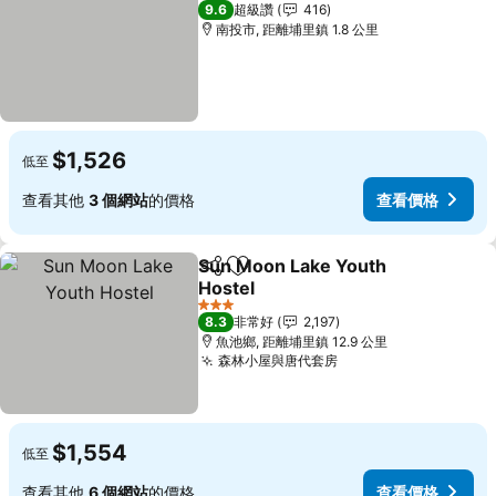
1 星級
9.6
超級讚
416
南投市, 距離埔里鎮 1.8 公里
$1,526
低至
查看其他
3 個網站
的價格
查看價格
Sun Moon Lake Youth
分享
加入我的最愛
Hostel
查看價格
3 星級
8.3
非常好
2,197
魚池鄉, 距離埔里鎮 12.9 公里
森林小屋與唐代套房
查看價格
$1,554
低至
查看其他
6 個網站
的價格
查看價格