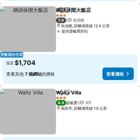
碼頭休閒大飯店
分享
加入我的最愛
查看價格
3 星級
7.4
6,106
魚池鄉, 距離埔里鎮 12.4 公里
提供渡輪票折扣
查看價格
受歡迎的住宿
$1,704
低至
查看其他
7 個網站
的價格
查看價格
Waltz Villa
分享
加入我的最愛
查看價格
3 星級
8.8
超級讚
57
南投市, 距離埔里鎮 1.8 公里