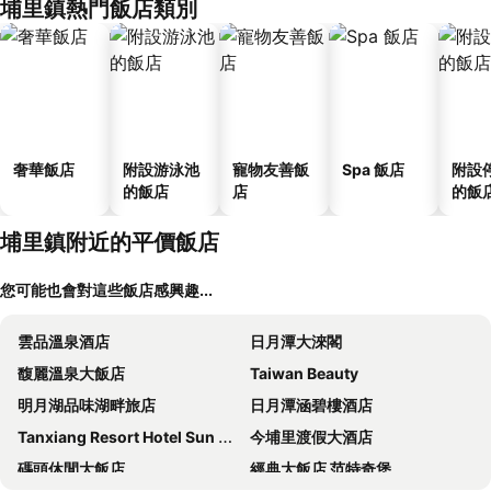
埔里鎮熱門飯店類別
奢華飯店
附設游泳池
寵物友善飯
Spa 飯店
附設
的飯店
店
的飯
埔里鎮附近的平價飯店
您可能也會對這些飯店感興趣...
雲品溫泉酒店
日月潭大淶閣
馥麗溫泉大飯店
Taiwan Beauty
明月湖品味湖畔旅店
日月潭涵碧樓酒店
Tanxiang Resort Hotel Sun Moon Lake Harbour - Sun Moon Lake Pier
今埔里渡假大酒店
碼頭休閒大飯店
經典大飯店 范特奇堡