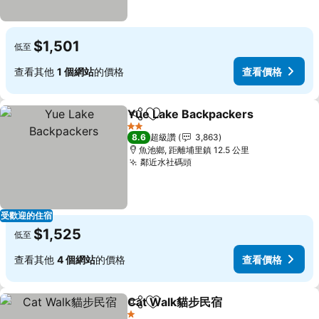
$1,501
低至
查看其他
1 個網站
的價格
查看價格
Yue Lake Backpackers
分享
加入我的最愛
查
2 星級
8.6
超級讚
3,863
魚池鄉, 距離埔里鎮 12.5 公里
鄰近水社碼頭
查看價格
受歡迎的住宿
$1,525
低至
查看其他
4 個網站
的價格
查看價格
Cat Walk貓步民宿
分享
加入我的最愛
查看價格