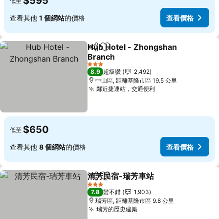
$595
低至
查看其他
1 個網站
的價格
查看價格
Hub Hotel - Zhongshan
分享
加入我的最愛
Branch
查看價格
3 星級
8.9
超級讚
2,492
中山區, 距離基隆市區 19.5 公里
鄰近捷運站，交通便利
查看價格
$650
低至
查看其他
8 個網站
的價格
查看價格
清芳民宿-瑞芳車站
分享
加入我的最愛
查看價格
3 星級
7.8
蠻不錯
1,903
瑞芳區, 距離基隆市區 9.8 公里
瑞芳的歷史建築
查看價格