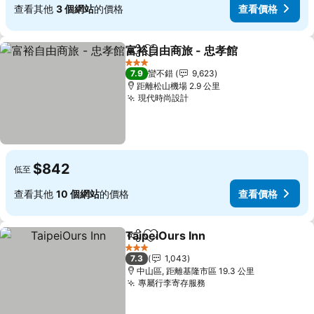
查看其他
3 個網站
的價格
查看價格
富裕自由商旅 - 忠孝館
分享
加入我的最愛
查看
3 星級
7.9
蠻不錯
9,623
距離松山機場 2.9 公里
現代時尚設計
查看價格
$842
低至
查看其他
10 個網站
的價格
查看價格
TaipeiOurs Inn
分享
加入我的最愛
查看價格
3 星級
7.3
1,043
中山區, 距離基隆市區 19.3 公里
專屬行李寄存服務
查看價格