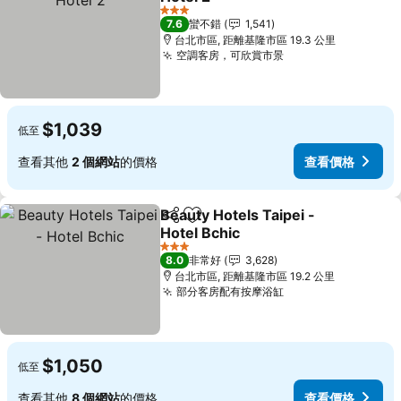
查看價格
3 星級
7.6
蠻不錯
1,541
台北市區, 距離基隆市區 19.3 公里
空調客房，可欣賞市景
查看價格
$1,039
低至
查看其他
2 個網站
的價格
查看價格
Beauty Hotels Taipei -
分享
加入我的最愛
Hotel Bchic
查看價格
3 星級
8.0
非常好
3,628
台北市區, 距離基隆市區 19.2 公里
部分客房配有按摩浴缸
查看價格
$1,050
低至
查看其他
8 個網站
的價格
查看價格