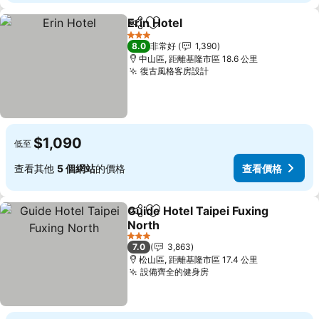
Erin Hotel
分享
加入我的最愛
查看價格
3 星級
8.0
非常好
1,390
中山區, 距離基隆市區 18.6 公里
復古風格客房設計
查看價格
$1,090
低至
查看其他
5 個網站
的價格
查看價格
Guide Hotel Taipei Fuxing
分享
加入我的最愛
North
查看價格
3 星級
7.0
3,863
松山區, 距離基隆市區 17.4 公里
設備齊全的健身房
查看價格