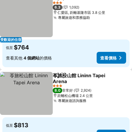
分享
加入我的最愛
查看價格
3 星級
6.3
1,092
仁愛區, 距離基隆市區 3.8 公里
專屬旅遊和票務協助
查看價格
受歡迎的住宿
$764
低至
查看其他
4 個網站
的價格
查看價格
苓旅松山館 Lininn Tapei
分享
加入我的最愛
Arena
查看價格
3 星級
8.0
非常好
2,924
距離松山機場 2.4 公里
專屬旅遊諮詢服務
查看價格
$813
低至