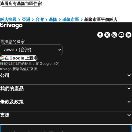
FX Hotel Taipei Nanjing East Road Branch
Hotel Fun - Linsen
查看所有基隆市區住宿
CHIENTAN Youth Hotel
HiONE Holiday Hotel Taipei
飯店搜尋
亞洲
台灣
基隆
基隆市區
基隆市區平價飯店
Forte Hotel Xizhi
Beauty Hotels Taipei - Hotel Bchic
首都大飯店 - 松山館
Brother Hotel
Facebook
Twitter
Insta
Yo
Hotel Gracery Taipei
Just Palace
選擇您的國家
苓旅松山館 Lininn Tapei Arena
台北福華大飯店
宜家商旅
Huada Hotel
在 Google 上新增
北都大飯店
Aloha Hotel
輕鬆找到我們的結果：在 Google 上將
trivago 新增為偏好來源。
Just live inn - New Dahua
Courtyard by Marriott Taipei
公司
碩美精品旅店
Hotel Lee-Chan
我們的產品
The Landis Taipei
洛碁大飯店忠孝館
台北國聯大飯店
台北美侖大飯店
條款及政策
Santos Hotel
Hope City Minsheng Hotel
Fushin No. 2
Via Hotel Zhongxiao
支援
城市商旅台北南東館
Grace Hotel Dunbei
Deja Vu Hotel
First Hotel