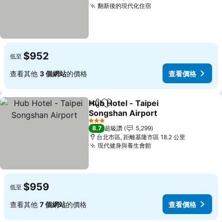
翻新後的現代化住宿
查看價格
$952
低至
查看其他
3 個網站
的價格
查看價格
Hub Hotel - Taipei
分享
加入我的最愛
Songshan Airport
查看價格
3 星級
8.7
超級讚
5,299
台北市區, 距離基隆市區 18.2 公里
現代健身與養生會館
查看價格
$959
低至
查看其他
7 個網站
的價格
查看價格