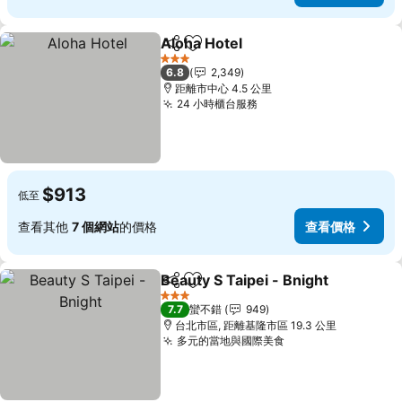
Aloha Hotel
分享
加入我的最愛
查看價格
3 星級
6.8
2,349
距離市中心 4.5 公里
24 小時櫃台服務
查看價格
$913
低至
查看其他
7 個網站
的價格
查看價格
Beauty S Taipei - Bnight
分享
加入我的最愛
查
3 星級
7.7
蠻不錯
949
台北市區, 距離基隆市區 19.3 公里
多元的當地與國際美食
查看價格