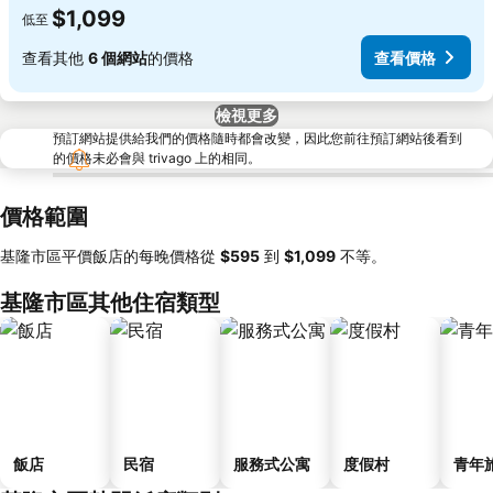
$1,099
低至
查看其他
6 個網站
的價格
查看價格
檢視更多
預訂網站提供給我們的價格隨時都會改變，因此您前往預訂網站後看到
的價格未必會與 trivago 上的相同。
價格範圍
基隆市區平價飯店的每晚價格從
‎$595
到
‎$1,099
不等。
基隆市區其他住宿類型
飯店
民宿
服務式公寓
度假村
青年