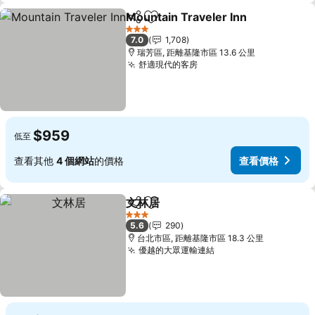
Mountain Traveler Inn
分享
加入我的最愛
查看
3 星級
7.0
1,708
瑞芳區, 距離基隆市區 13.6 公里
舒適現代的客房
查看價格
$959
低至
查看其他
4 個網站
的價格
查看價格
文林居
分享
加入我的最愛
查看價格
3 星級
5.6
290
台北市區, 距離基隆市區 18.3 公里
優越的大眾運輸連結
查看價格