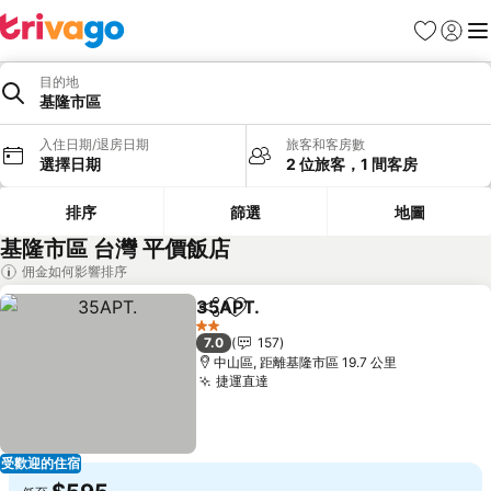
我的最愛
登入
選
目的地
基隆市區
入住日期/退房日期
旅客和客房數
選擇日期
2 位旅客，1 間客房
排序
篩選
地圖
基隆市區 台灣 平價飯店
佣金如何影響排序
35APT.
分享
加入我的最愛
查看價格
2 星級
7.0
157
中山區, 距離基隆市區 19.7 公里
捷運直達
查看價格
受歡迎的住宿