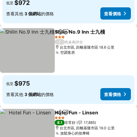
$972
低至
查看其他
3 個網站
的價格
查看價格
Shilin No.9 Inn 士九棧
分享
加入我的最愛
查看
3 星級
/
尚未有評分
台北市區, 距離基隆市區 18.6 公里
空調客房
查看價格
$975
低至
查看其他
3 個網站
的價格
查看價格
Hotel Fun - Linsen
分享
加入我的最愛
查看價
3 星級
8.1
非常好
17,885
台北市區, 距離基隆市區 19.0 公里
放鬆身心的按摩椅
查看價格