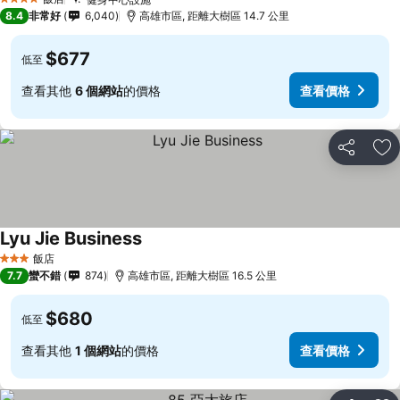
查看價格
查看價格
4 星級
8.4
非常好
6,040
高雄市區, 距離大樹區 14.7 公里
$677
低至
查看其他
6 個網站
的價格
查看價格
分享
加
Lyu Jie Business
查看價格
飯店
3 星級
7.7
蠻不錯
874
高雄市區, 距離大樹區 16.5 公里
$680
低至
查看其他
1 個網站
的價格
查看價格