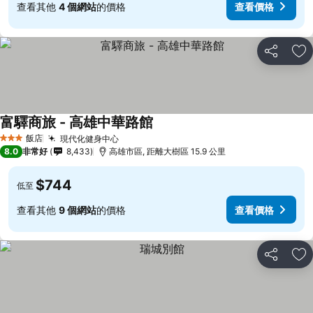
查看其他
4 個網站
的價格
查看價格
分享
加
富驛商旅 - 高雄中華路館
查看價格
飯店
現代化健身中心
查看價格
3 星級
8.0
非常好
8,433
高雄市區, 距離大樹區 15.9 公里
$744
低至
查看其他
9 個網站
的價格
查看價格
分享
加