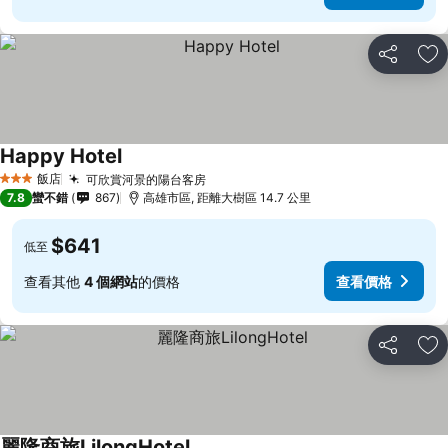
分享
加
Happy Hotel
查看價格
飯店
可欣賞河景的陽台客房
查看價格
3 星級
7.8
蠻不錯
867
高雄市區, 距離大樹區 14.7 公里
$641
低至
查看其他
4 個網站
的價格
查看價格
分享
加
麗隆商旅LilongHotel