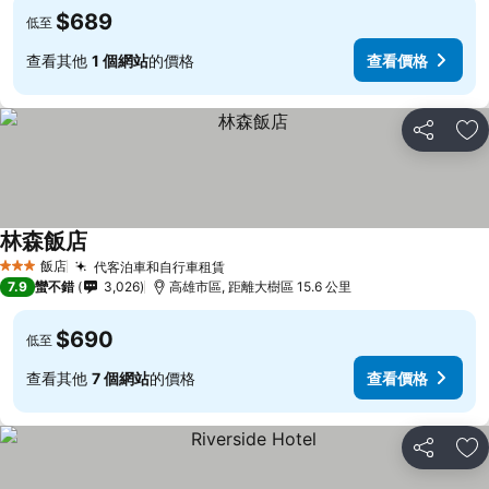
$689
低至
查看其他
1 個網站
的價格
查看價格
分享
加
林森飯店
查看價格
飯店
代客泊車和自行車租賃
查看價格
3 星級
7.9
蠻不錯
3,026
高雄市區, 距離大樹區 15.6 公里
$690
低至
查看其他
7 個網站
的價格
查看價格
分享
加