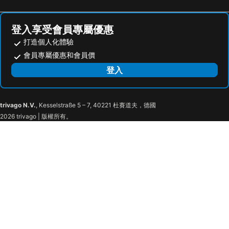
Chao She Hotel
Talmud Hotel Kaohsiung LoveRiver
國眾大飯店
Chateau de Chine Hotel Kaohsiung
登入享受會員專屬優惠
Hub Hotel Kaohsiung Cisian Branch
國際星辰旅館
打造個人化體驗
Royal Group Hotel Minghua Branch
CHECK inn Express Kaohsiung Love River
會員專屬優惠和會員價
Legend Hotel Kaohsiung Liuhe
Kiwi Express Hotel - Jiuru Rd
登入
The Tree House
高雄國際會館
明山莊
薇風精品旅館
trivago N.V.
, Kesselstraße 5 – 7, 40221 杜賽道夫，德國
Weifeng Boutique Business Hotel - Zhanqian Branch
鑽石大旅社
2026 trivago | 版權所有。
台輪時尚旅店
Here Hotel-PingtungA
Here Hostel - Pingtung
Tzu Chi Hotel
Wemeet Hotel
Fish Hotel-Pingtung
Fu Kuang Hotel
Fu Men Hotel
Wei Feng Motel
Wind Nan Tse Branch
Treasure Island Motel - Renwu
Ya Tai Hotel
NL 概念商旅
Cishan San-ho-yuan