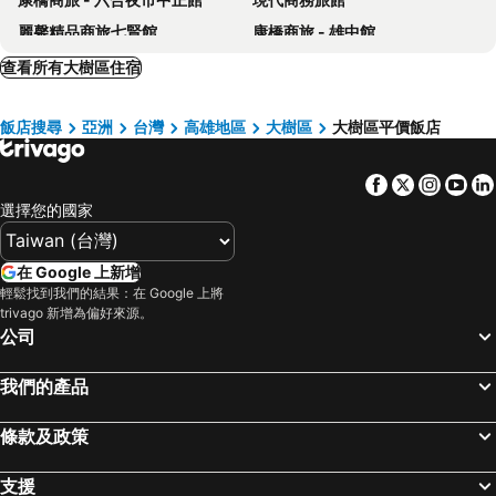
麗馨精品商旅七賢館
康橋商旅 - 雄中館
Harbour 10 Hotel
Long Siang Hotel
查看所有大樹區住宿
高雄圓山飯店
Grand Hi Lai Hotel
飯店搜尋
亞洲
台灣
高雄地區
大樹區
大樹區平價飯店
德立莊 - 高雄博愛館
Watermark Hotel-The Harbour
中央飯店
城市商旅 - 高雄駁二特區
Facebook
Twitter
Insta
Yo
麗尊酒店
康瀚行旅
選擇您的國家
河堤國際商旅
宮賞藝術大飯店
高雄旗津道沙灘酒店
京城大飯店
在 Google 上新增
高雄商旅
Kaohsiung Marriott Hotel
輕鬆找到我們的結果：在 Google 上將
trivago 新增為偏好來源。
和逸飯店高雄中山館
高雄華園飯店
公司
好地方大飯店
康橋大飯店 - 三多商圈館
我們的產品
巨蛋旅店
宜都大飯店
康橋商旅光榮碼頭館
凱羅藝術大飯店
條款及政策
喜迎旅店
秝芯旅店駁二館
康橋商旅五甲館 Kindness Wu Jia
River inn ZihLi
支援