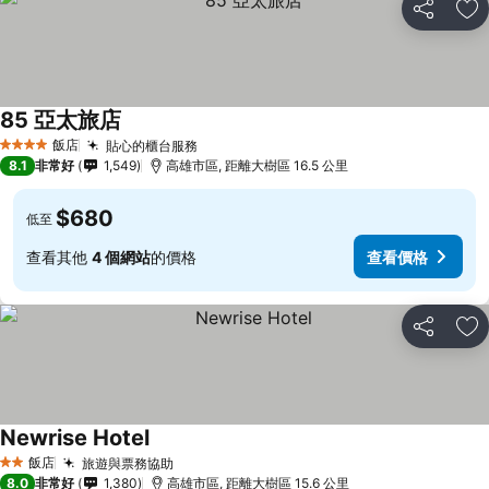
分享
加
85 亞太旅店
查看價格
飯店
貼心的櫃台服務
查看價格
4 星級
8.1
非常好
1,549
高雄市區, 距離大樹區 16.5 公里
$680
低至
查看其他
4 個網站
的價格
查看價格
分享
加
Newrise Hotel
查看價格
飯店
旅遊與票務協助
查看價格
2 星級
8.0
非常好
1,380
高雄市區, 距離大樹區 15.6 公里