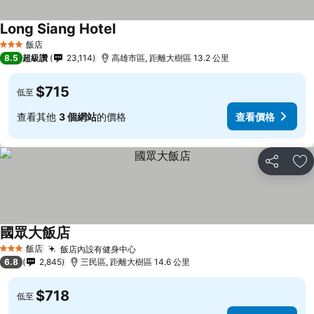
Long Siang Hotel
查看價格
飯店
3 星級
8.5
超級讚
23,114
高雄市區, 距離大樹區 13.2 公里
$715
低至
查看其他
3 個網站
的價格
查看價格
分享
加
國眾大飯店
查看價格
飯店
飯店內設有健身中心
查看價格
3 星級
6.8
2,845
三民區, 距離大樹區 14.6 公里
$718
低至