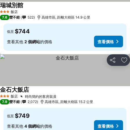
瑞城別館
查看價格
飯店
3 星級
7.6
蠻不錯
522
高雄市區, 距離大樹區 14.9 公里
$744
低至
查看其他
2 個網站
的價格
查看價格
分享
加
金石大飯店
查看價格
飯店
時尚簡約的客房裝潢
查看價格
3 星級
7.9
蠻不錯
2,072
高雄市區, 距離大樹區 15.2 公里
$749
低至
查看其他
4 個網站
的價格
查看價格