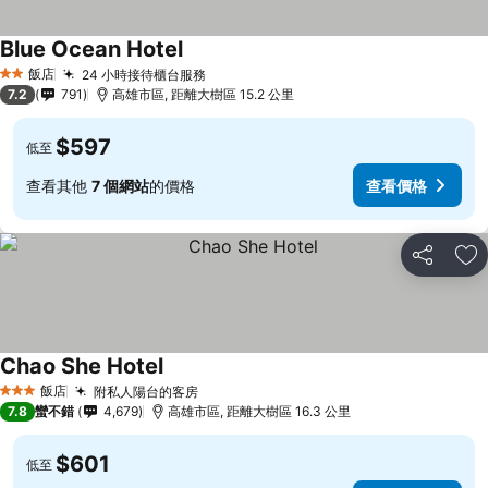
Blue Ocean Hotel
查看價格
飯店
24 小時接待櫃台服務
查看價格
2 星級
7.2
791
高雄市區, 距離大樹區 15.2 公里
$597
低至
查看其他
7 個網站
的價格
查看價格
分享
加
Chao She Hotel
查看價格
飯店
附私人陽台的客房
查看價格
3 星級
7.8
蠻不錯
4,679
高雄市區, 距離大樹區 16.3 公里
$601
低至