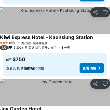
分享
加
Kiwi Express Hotel - Kaohsiung Station
查看價格
飯店
現代設計與溫馨氛圍
查看價格
3 星級
7.0
6,803
高雄市區, 距離大樹區 14.3 公里
$750
低至
查看其他
8 個網站
的價格
查看價格
分享
加
Joy Garden Hotel