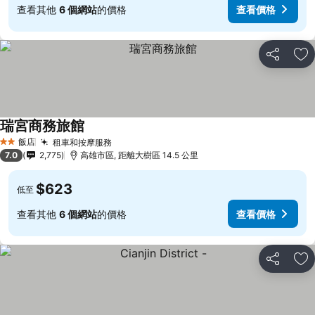
查看其他
6 個網站
的價格
查看價格
分享
加
瑞宮商務旅館
查看價格
飯店
租車和按摩服務
查看價格
2 星級
7.0
2,775
高雄市區, 距離大樹區 14.5 公里
$623
低至
查看其他
6 個網站
的價格
查看價格
分享
加