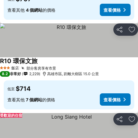
查看其他
4 個網站
的價格
查看價格
分享
加
R10 環保文旅
查看價格
飯店
部分客房享有市景
查看價格
3 星級
8.2
非常好
2,229
高雄市區, 距離大樹區 15.0 公里
$714
低至
查看其他
7 個網站
的價格
查看價格
受歡迎的住宿
分享
加