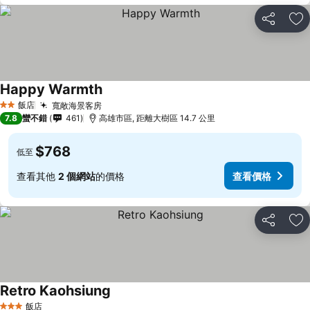
分享
加
Happy Warmth
查看價格
飯店
寬敞海景客房
查看價格
2 星級
7.8
蠻不錯
461
高雄市區, 距離大樹區 14.7 公里
$768
低至
查看其他
2 個網站
的價格
查看價格
分享
加
Retro Kaohsiung
查看價格
飯店