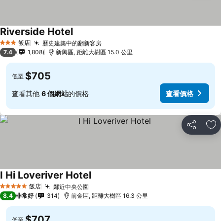
Riverside Hotel
查看價格
飯店
歷史建築中的翻新客房
查看價格
3 星級
7.4
1,808
新興區, 距離大樹區 15.0 公里
$705
低至
查看其他
6 個網站
的價格
查看價格
分享
加
I Hi Loveriver Hotel
查看價格
飯店
鄰近中央公園
查看價格
5 星級
8.4
非常好
314
前金區, 距離大樹區 16.3 公里
$707
低至