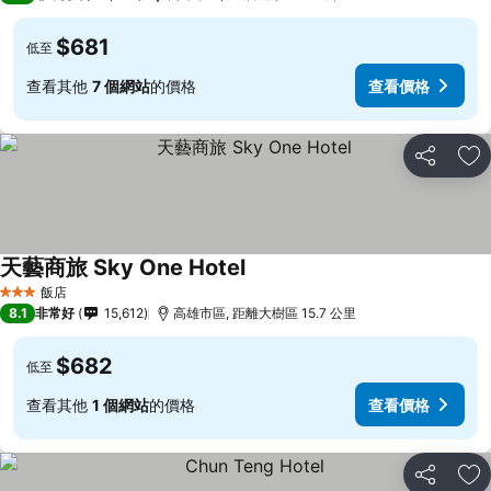
$681
低至
查看其他
7 個網站
的價格
查看價格
分享
加
天藝商旅 Sky One Hotel
查看價格
飯店
3 星級
8.1
非常好
15,612
高雄市區, 距離大樹區 15.7 公里
$682
低至
查看其他
1 個網站
的價格
查看價格
分享
加