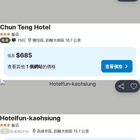
Chun Teng Hotel
查看價格
飯店
3 星級
6.6
150
鹽埕區, 距離大樹區 16.7 公里
$685
低至
查看其他
1 個網站
的價格
查看價格
分享
加
Hotelfun-kaohsiung
查看價格
飯店
3 星級
/
高雄市區, 距離大樹區 15.7 公里
尚未有評分