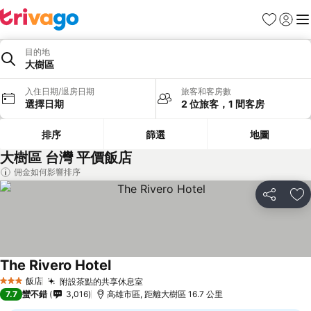
我的最愛
登入
選
目的地
大樹區
入住日期/退房日期
旅客和客房數
選擇日期
2 位旅客，1 間客房
排序
篩選
地圖
大樹區 台灣 平價飯店
佣金如何影響排序
分享
加
The Rivero Hotel
查看價格
飯店
附設茶點的共享休息室
查看價格
3 星級
7.7
蠻不錯
3,016
高雄市區, 距離大樹區 16.7 公里