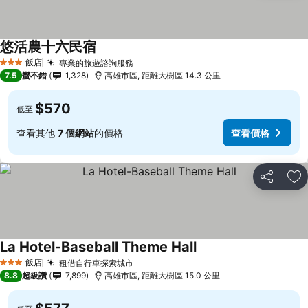
悠活農十六民宿
查看價格
飯店
專業的旅遊諮詢服務
查看價格
3 星級
7.5
蠻不錯
1,328
高雄市區, 距離大樹區 14.3 公里
$570
低至
查看其他
7 個網站
的價格
查看價格
分享
加
La Hotel-Baseball Theme Hall
查看價格
飯店
租借自行車探索城市
查看價格
3 星級
8.8
超級讚
7,899
高雄市區, 距離大樹區 15.0 公里