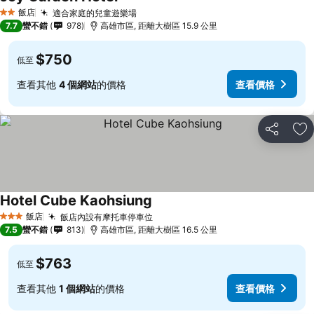
查看價格
飯店
適合家庭的兒童遊樂場
查看價格
2 星級
7.7
蠻不錯
978
高雄市區, 距離大樹區 15.9 公里
$750
低至
查看其他
4 個網站
的價格
查看價格
分享
加
Hotel Cube Kaohsiung
查看價格
飯店
飯店內設有摩托車停車位
查看價格
3 星級
7.5
蠻不錯
813
高雄市區, 距離大樹區 16.5 公里
$763
低至
查看其他
1 個網站
的價格
查看價格