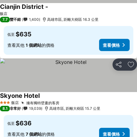
Cianjin District -
查看價格
飯店
7.7
蠻不錯
1,400
高雄市區, 距離大樹區 16.3 公里
$635
低至
查看其他
1 個網站
的價格
查看價格
分享
加
Skyone Hotel
查看價格
飯店
擁有獨特壁畫的客房
查看價格
3 星級
8.1
非常好
19,039
高雄市區, 距離大樹區 15.7 公里
$636
低至
查看其他
7 個網站
的價格
查看價格