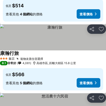
$514
低至
查看其他
4 個網站
的價格
查看價格
分享
加
康瀚行旅
查看價格
飯店
寵物友善住宿選擇
查看價格
3 星級
8.1
非常好
4,061
高雄市區, 距離大樹區 15.8 公里
$566
低至
查看其他
5 個網站
的價格
查看價格
分享
加