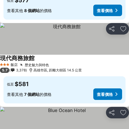
$577
低至
查看其他
8 個網站
的價格
查看價格
分享
加
現代商務旅館
查看價格
飯店
歷史魅力與特色
查看價格
3 星級
5.7
3,378
高雄市區, 距離大樹區 14.5 公里
$581
低至
查看其他
7 個網站
的價格
查看價格
分享
加