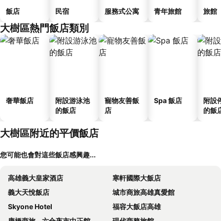
飯店
民宿
服務式公寓
青年旅館
旅館
大樹區熱門飯店類別
奢華飯店
附設游泳池
寵物友善飯
Spa 飯店
附設
的飯店
店
的飯
大樹區附近的平價飯店
您可能也會對這些飯店感興趣...
高雄義大皇家酒店
寒軒國際大飯店
義大天悅飯店
城市商旅高雄真愛館
Skyone Hotel
福容大飯店高雄
康橋商旅 - 六合夜市中正館
現代商務旅館