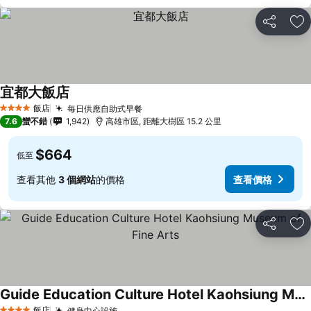
分享
加
宜都大飯店
查看價格
飯店
每日供應自助式早餐
查看價格
4 星級
7.6
蠻不錯
1,942
高雄市區, 距離大樹區 15.2 公里
$664
低至
查看其他
3 個網站
的價格
查看價格
分享
加
Guide Education Culture Hotel Kaohsiung Museum of Fine Arts
飯店
健身中心設施