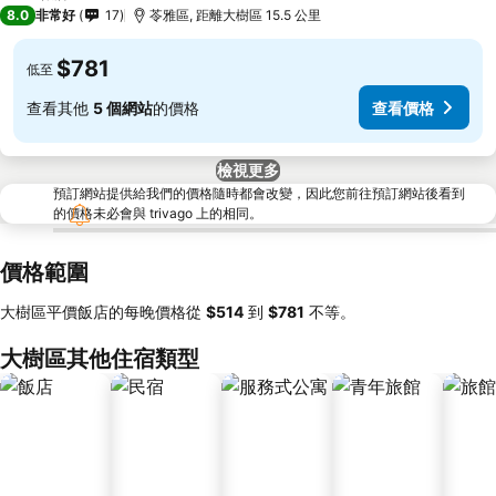
3 星級
8.0
非常好
17
苓雅區, 距離大樹區 15.5 公里
$781
低至
查看其他
5 個網站
的價格
查看價格
檢視更多
預訂網站提供給我們的價格隨時都會改變，因此您前往預訂網站後看到
的價格未必會與 trivago 上的相同。
價格範圍
大樹區平價飯店的每晚價格從
‎$514
到
‎$781
不等。
大樹區其他住宿類型