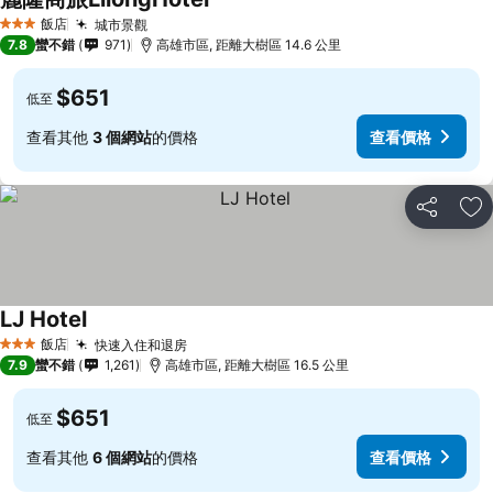
查看價格
飯店
城市景觀
查看價格
3 星級
7.8
蠻不錯
971
高雄市區, 距離大樹區 14.6 公里
$651
低至
查看其他
3 個網站
的價格
查看價格
分享
加
LJ Hotel
查看價格
飯店
快速入住和退房
查看價格
3 星級
7.9
蠻不錯
1,261
高雄市區, 距離大樹區 16.5 公里
$651
低至
查看其他
6 個網站
的價格
查看價格