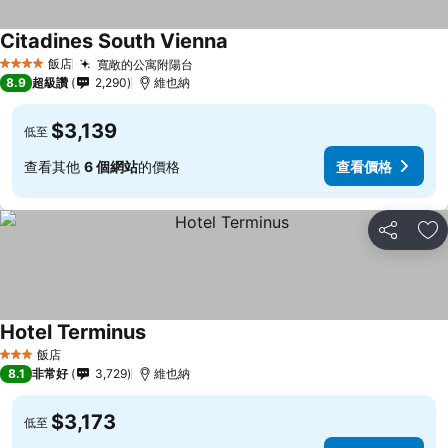
Citadines South Vienna
飯店
寬敞的公寓附陽台
4 星級
8.9
超級讚
2,290
維也納
$3,139
低至
查看其他
6 個網站
的價格
查看價格
分享
加
Hotel Terminus
飯店
3 星級
8.1
非常好
3,729
維也納
$3,173
低至