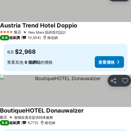
Austria Trend Hotel Doppio
飯店
Neu Marx 區的現代設計
4 星級
8.6
超級讚
10,504
維也納
$2,968
低至
查看其他
8 個網站
的價格
查看價格
分享
加
BoutiqueHOTEL Donauwalzer
飯店
寵物友善並提供特殊服務
8.6
超級讚
6,772
維也納