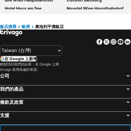
Hotel Haus am See
Novotel Wien Hauptbahnhof
Jo&joe Vienna
Appartement-Hotel an der Riemergasse
Wyndham Grand Salzburg Conference Centre
harry's home Salzburg
飯店搜尋
歐洲
奧地利平價飯店
Hotel Schani Wien Hauptbahnhof
B&B Hotel Salzburg-Nord
Facebook
Twitter
Insta
Yo
Prizeotel Vienna-city
Premier Inn Wien City Hauptbahnhof
Four Points Flex by Sheraton Vienna Hauptbahnhof
Motel One Wien-Hauptbahnhof
在 Google 上新增
B&B HOTEL Wien-Hbf
myNext - Hotel Rudy
輕鬆找到我們的結果：在 Google 上將
Dormio Resort Obertraun
Seehotel am Hallstättersee
trivago 新增為偏好來源。
公司
Hilton Vienna Park
MEININGER Hotel Wien Downtown Franz
ibis Wien City
Adina Apartment Hotel Vienna Belvedere
我們的產品
NH Vienna Airport Conference Center
Citadines Danube Vienna
條款及政策
Hotel Indigo Vienna - Naschmarkt By Ihg
InterCityHotel Wien
Boutique Hotel Das Tigra
Ramada Salzburg City Centre
支援
Campanile Vienna South
PLAZA INN Amedia Vienna
Moxy Vienna Airport
Hotel Mercure Wien Westbahnhof