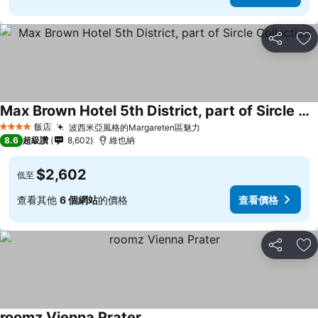
分享
加
Max Brown Hotel 5th District, part of Sircle Collection
飯店
波西米亞風格的Margareten區魅力
4 星級
8.6
超級讚
8,602
維也納
$2,602
低至
查看其他
6 個網站
的價格
查看價格
分享
加
roomz Vienna Prater