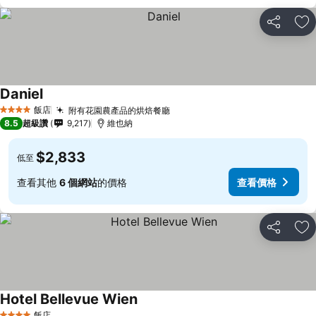
分享
加
Daniel
飯店
附有花園農產品的烘焙餐廳
4 星級
8.5
超級讚
9,217
維也納
$2,833
低至
查看其他
6 個網站
的價格
查看價格
分享
加
Hotel Bellevue Wien
飯店