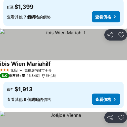
$1,399
低至
查看其他
7 個網站
的價格
查看價格
分享
加
ibis Wien Mariahilf
飯店
高樓層的城市全景
3 星級
8.0
非常好
16,340
維也納
$1,913
低至
查看其他
6 個網站
的價格
查看價格
分享
加