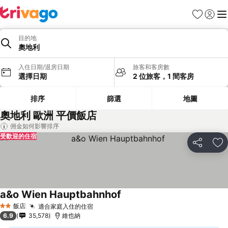
我的最愛
登入
選
目的地
奧地利
入住日期/退房日期
旅客和客房數
選擇日期
2 位旅客，1 間客房
排序
篩選
地圖
奧地利 歐洲 平價飯店
佣金如何影響排序
受歡迎的住宿
分享
加
a&o Wien Hauptbahnhof
飯店
適合家庭入住的住宿
2 星級
6.9
35,578
維也納