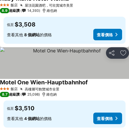
飯店
屋頂花園酒吧，可欣賞城市美景
3 星級
8.9
超級讚
14,393
維也納
$3,508
低至
查看其他
8 個網站
的價格
查看價格
分享
加
Motel One Wien-Hauptbahnhof
飯店
高樓層可飽覽城市全景
3 星級
8.7
超級讚
25,098
維也納
$3,510
低至
查看其他
4 個網站
的價格
查看價格