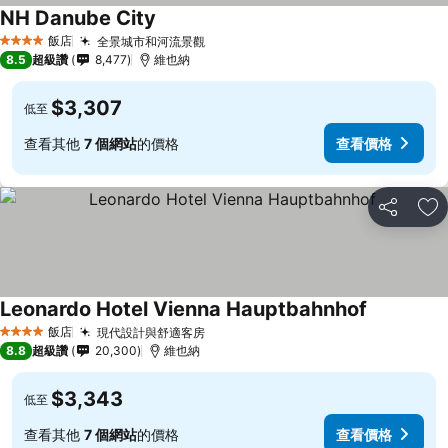
NH Danube City
飯店
全景城市和河流景觀
4 星級
8.5
超級讚
8,477
維也納
$3,307
低至
查看其他
7 個網站
的價格
查看價格
分享
加
Leonardo Hotel Vienna Hauptbahnhof
飯店
現代設計與舒適客房
4 星級
8.8
超級讚
20,300
維也納
$3,343
低至
查看其他
7 個網站
的價格
查看價格