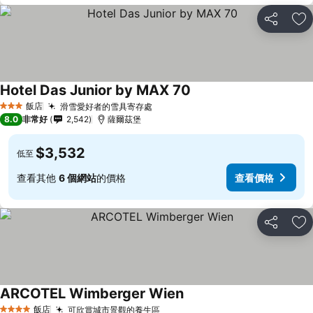
分享
加
Hotel Das Junior by MAX 70
飯店
滑雪愛好者的雪具寄存處
3 星級
8.0
非常好
2,542
薩爾茲堡
$3,532
低至
查看其他
6 個網站
的價格
查看價格
分享
加
ARCOTEL Wimberger Wien
飯店
可欣賞城市景觀的養生區