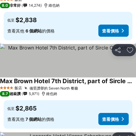
4 星級
8.0
非常好
14,274
維也納
$2,838
低至
查看其他
6 個網站
的價格
查看價格
分享
加
Max Brown Hotel 7th District, part of Sircle Collection
飯店
備受讚譽的 Seven North 餐廳
4 星級
8.7
超級讚
5,971
維也納
$2,865
低至
查看其他
7 個網站
的價格
查看價格