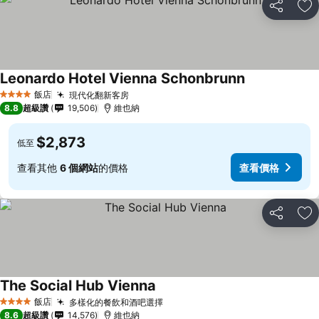
分享
加
Leonardo Hotel Vienna Schonbrunn
飯店
現代化翻新客房
4 星級
8.8
超級讚
19,506
維也納
$2,873
低至
查看其他
6 個網站
的價格
查看價格
分享
加
The Social Hub Vienna
飯店
多樣化的餐飲和酒吧選擇
4 星級
8.6
超級讚
14,576
維也納