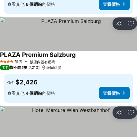
查看其他
6 個網站
的價格
查看價格
分享
加
PLAZA Premium Salzburg
飯店
飯店內設有藝廊
4 星級
7.7
蠻不錯
7,210
薩爾茲堡
$2,426
低至
查看其他
4 個網站
的價格
查看價格
分享
加