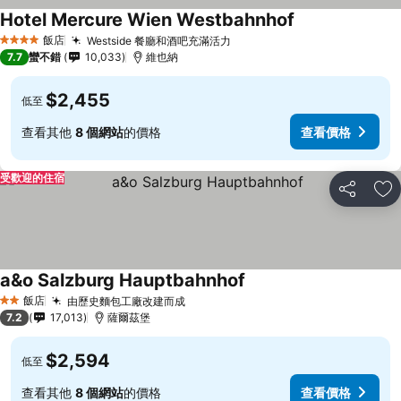
Hotel Mercure Wien Westbahnhof
飯店
Westside 餐廳和酒吧充滿活力
4 星級
7.7
蠻不錯
10,033
維也納
$2,455
低至
查看其他
8 個網站
的價格
查看價格
受歡迎的住宿
分享
加
a&o Salzburg Hauptbahnhof
飯店
由歷史麵包工廠改建而成
2 星級
7.2
17,013
薩爾茲堡
$2,594
低至
查看其他
8 個網站
的價格
查看價格