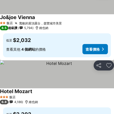
Jo&joe Vienna
飯店
寬敞的屋頂露台，盡覽城市美景
2 星級
8.5
超級讚
5,794
維也納
$2,032
低至
查看其他
4 個網站
的價格
查看價格
分享
加
Hotel Mozart
飯店
3 星級
6.8
4,186
維也納