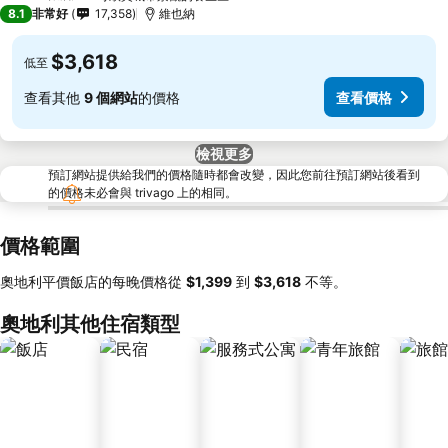
4 星級
8.1
非常好
17,358
維也納
$3,618
低至
查看其他
9 個網站
的價格
查看價格
檢視更多
預訂網站提供給我們的價格隨時都會改變，因此您前往預訂網站後看到
的價格未必會與 trivago 上的相同。
價格範圍
奧地利平價飯店的每晚價格從
‎$1,399
到
‎$3,618
不等。
奧地利其他住宿類型