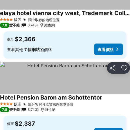
elaya hotel vienna city west, Trademark Collection by Wyndham
飯店
鬧中取靜的地理位置
4 星級
7.8
蠻不錯
6,748
維也納
$2,366
低至
查看其他
7 個網站
的價格
查看價格
分享
加
Hotel Pension Baron am Schottentor
飯店
部分客房可欣賞感恩教堂美景
4 星級
7.8
蠻不錯
3,743
維也納
$2,387
低至