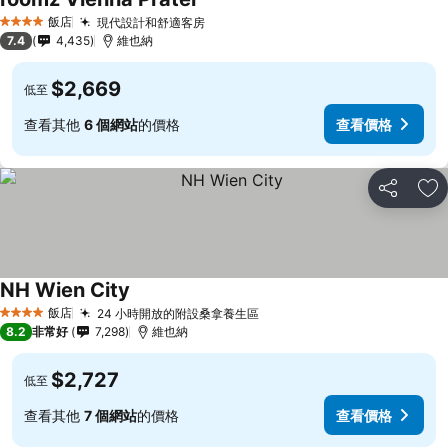
飯店
現代設計和舒適客房
4 星級
7.4
4,435
維也納
$2,669
低至
查看其他
6 個網站
的價格
查看價格
分享
加
NH Wien City
飯店
24 小時開放的附設桑拿養生區
4 星級
8.2
非常好
7,298
維也納
$2,727
低至
查看其他
7 個網站
的價格
查看價格