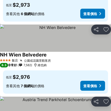
$2,973
低至
查看其他
6 個網站
的價格
查看價格
分享
加
NH Wien Belvedere
飯店
公園或花園景觀客房
4 星級
8.3
非常好
7,582
維也納
$2,976
低至
查看其他
7 個網站
的價格
查看價格
分享
加