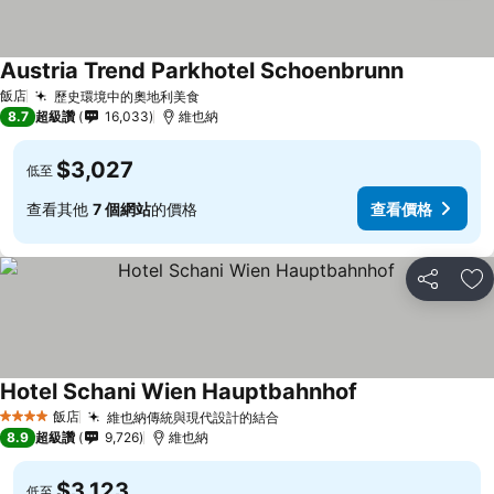
Austria Trend Parkhotel Schoenbrunn
飯店
歷史環境中的奧地利美食
8.7
超級讚
16,033
維也納
$3,027
低至
查看其他
7 個網站
的價格
查看價格
分享
加
Hotel Schani Wien Hauptbahnhof
飯店
維也納傳統與現代設計的結合
4 星級
8.9
超級讚
9,726
維也納
$3,123
低至