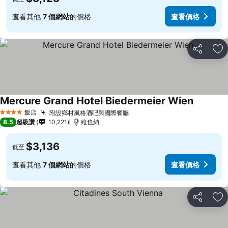
查看其他
7 個網站
的價格
查看價格
分享
加
Mercure Grand Hotel Biedermeier Wien
飯店
附設鄉村風格酒吧與國際餐廳
4 星級
8.5
超級讚
10,221
維也納
$3,136
低至
查看其他
7 個網站
的價格
查看價格
分享
加