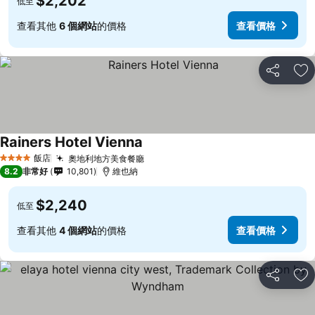
$2,202
低至
查看其他
6 個網站
的價格
查看價格
分享
加
Rainers Hotel Vienna
飯店
奧地利地方美食餐廳
4 星級
8.2
非常好
10,801
維也納
$2,240
低至
查看其他
4 個網站
的價格
查看價格
分享
加