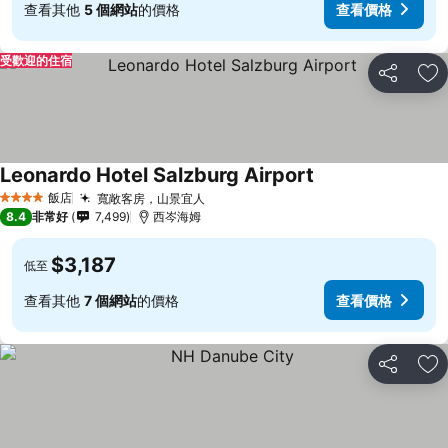
查看其他
5 個網站
的價格
查看價格
受歡迎的住宿
分享
加
Leonardo Hotel Salzburg Airport
飯店
寬敞客房，山景宜人
4 星級
8.4
非常好
7,499
西岑海姆
$3,187
低至
查看其他
7 個網站
的價格
查看價格
分享
加