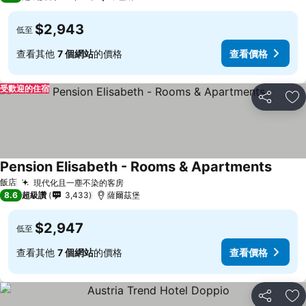
$2,943
低至
查看其他
7 個網站
的價格
查看價格
受歡迎的住宿
分享
加
Pension Elisabeth - Rooms & Apartments
飯店
現代化且一塵不染的客房
8.6
超級讚
3,433
薩爾茲堡
$2,947
低至
查看其他
7 個網站
的價格
查看價格
分享
加