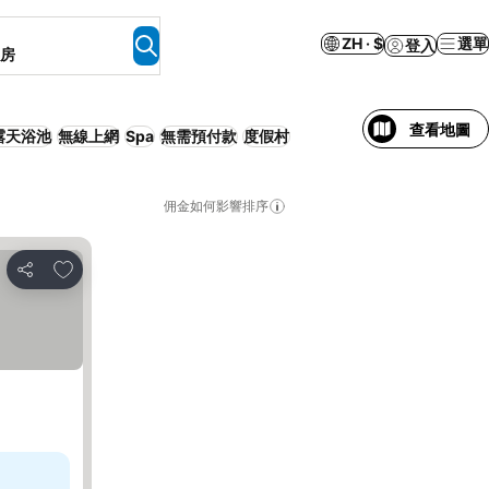
ZH · $
選單
登入
客房
查看地圖
露天浴池
無線上網
Spa
無需預付款
度假村
佣金如何影響排序
加入我的最愛
分享