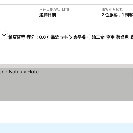
入住日期/退房日期
旅客和客房數
選擇日期
2 位旅客，1 間
飯店類型
評分：8.0+
靠近市中心
含早餐
一泊二食
停車
禁煙房