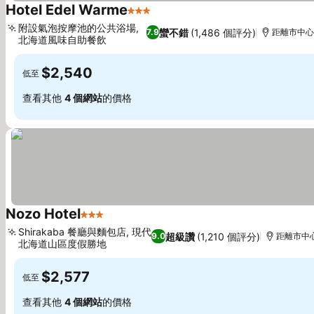
Hotel Edel Warme
3 星級
附設氣泡按摩池的公共浴場,
蠻不錯
(1,486 個評分)
7.9
距離市中心 
北海道風味自助餐飲
$2,540
低至
查看其他
4 個網站
的價格
Nozo Hotel
3 星級
Shirakaba 餐廳與麵包店, 現代
超級讚
(1,210 個評分)
9.0
距離市中心 
北海道山區度假勝地
$2,577
低至
查看其他
4 個網站
的價格