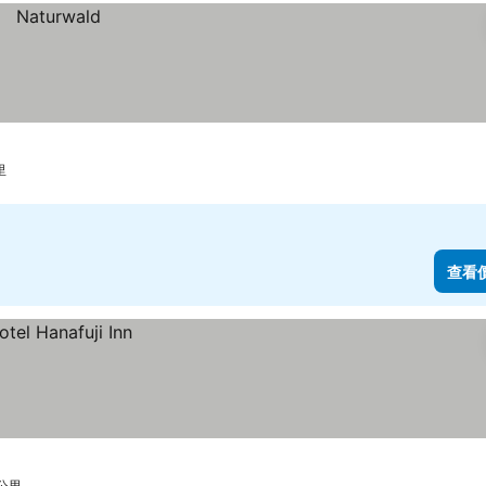
里
查看
 公里