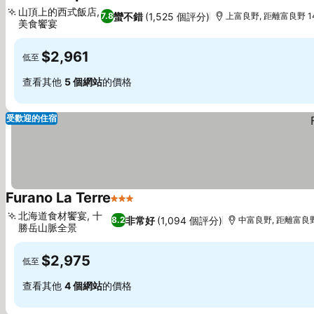
3 星級
山頂上的西式飯店,
蠻不錯
(1,525 個評分)
7.8
上富良野, 距離富良野 14
美食饗宴
$2,961
低至
查看其他
5 個網站
的價格
受歡迎的住宿
Furano La Terre
3 星級
北海道食材饗宴, 十
非常好
(1,094 個評分)
8.2
中富良野, 距離富良野 
勝岳山脈全景
$2,975
低至
查看其他
4 個網站
的價格