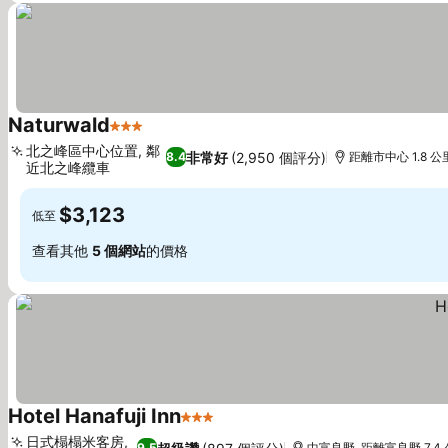
Naturwald
3 星級
北之峰區中心位置, 鄰
非常好
(2,950 個評分)
8.4
距離市中心 1.8 公
近北之峰纜車
$3,123
低至
查看其他
5 個網站
的價格
Hotel Hanafuji Inn
3 星級
日式榻榻米客房,
9.5
中富良野, 距離富良野 7.4