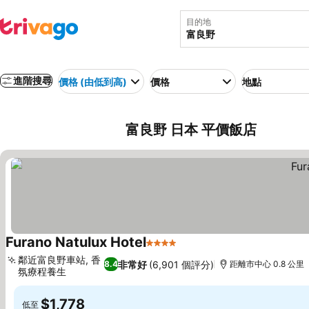
目的地
進階搜尋
價格 (由低到高)
價格
地點
富良野 日本 平價飯店
Furano Natulux Hotel
4 星級
鄰近富良野車站, 香
非常好
(6,901 個評分)
8.4
距離市中心 0.8 公里
氛療程養生
$1,778
低至