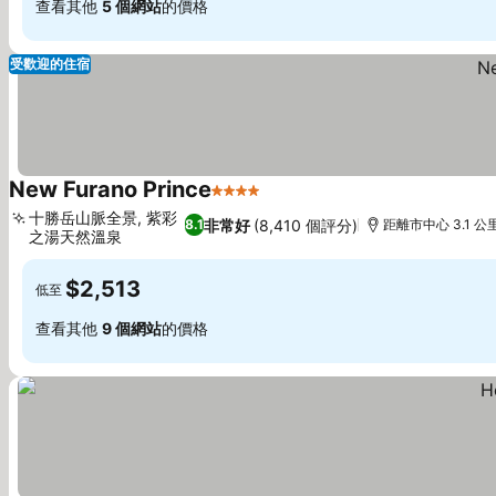
查看其他
5 個網站
的價格
受歡迎的住宿
New Furano Prince
4 星級
十勝岳山脈全景, 紫彩
非常好
(8,410 個評分)
8.1
距離市中心 3.1 公
之湯天然溫泉
$2,513
低至
查看其他
9 個網站
的價格