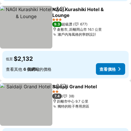
NAGI Kurashiki Hotel &
分享
加入我的最愛
Lounge
查看價格
3 星級
9.3
超級讚
677
倉敷市, 距離岡山市 16.1 公里
瀨戶內海風格的寧靜設計
查看價格
$2,132
低至
查看其他
6 個網站
的價格
查看價格
Saidaiji Grand Hotel
分享
加入我的最愛
查看價
2 星級
7.4
38
距離市中心 9.7 公里
獨特的鞋子專用房區
查看價格