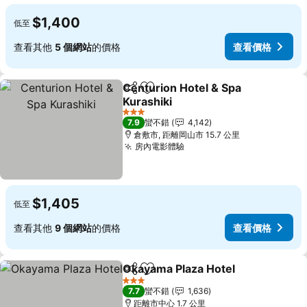
$1,400
低至
查看其他
5 個網站
的價格
查看價格
Centurion Hotel & Spa
分享
加入我的最愛
Kurashiki
查看價格
3 星級
7.9
蠻不錯
4,142
倉敷市, 距離岡山市 15.7 公里
房內電影體驗
查看價格
$1,405
低至
查看其他
9 個網站
的價格
查看價格
Okayama Plaza Hotel
分享
加入我的最愛
查看
3 星級
7.7
蠻不錯
1,636
距離市中心 1.7 公里