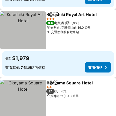
Kurashiki Royal Art Hotel
分享
加入我的最愛
3 星級
8.6
超級讚
1,989
倉敷市, 距離岡山市 16.0 公里
交通便利的倉敷車站
查看價格
$1,979
低至
查看其他
7 個網站
的價格
查看價格
Okayama Square Hotel
分享
加入我的最愛
查
2 星級
7.1
472
距離市中心 0.3 公里