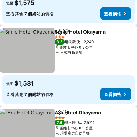
$1,575
低至
查看其他
7 個網站
的價格
查看價格
Smile Hotel Okayama
分享
加入我的最愛
查看
3 星級
8.5
超級讚
2,249
距離市中心 0.8 公里
日式自助早餐
查看價格
$1,581
低至
查看其他
7 個網站
的價格
查看價格
Ark Hotel Okayama
分享
加入我的最愛
查看價
3 星級
7.6
蠻不錯
2,571
距離市中心 0.9 公里
現場廚房自助早餐
查看價格