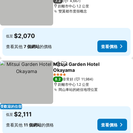
7.3
4,667
距離市中心 1.2 公里
雙翼都市度假概念
查看價格
$2,070
低至
查看其他
7 個網站
的價格
查看價格
Mitsui Garden Hotel
分享
加入我的最愛
Okayama
查看價格
4 星級
8.2
非常好
11,984
距離市中心 1.2 公里
岡山車站的絕佳地理位置
查看價格
受歡迎的住宿
$2,111
低至
查看其他
11 個網站
的價格
查看價格