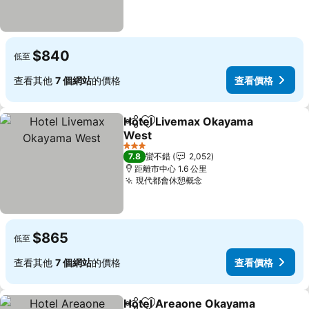
$840
低至
查看其他
7 個網站
的價格
查看價格
Hotel Livemax Okayama
分享
加入我的最愛
West
查看價格
3 星級
7.8
蠻不錯
2,052
距離市中心 1.6 公里
現代都會休憩概念
查看價格
$865
低至
查看其他
7 個網站
的價格
查看價格
Hotel Areaone Okayama