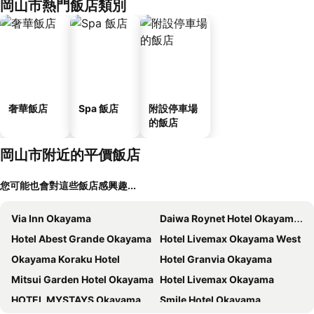
岡山市熱門飯店類別
奢華飯店
Spa 飯店
附設停車場
的飯店
岡山市附近的平價飯店
您可能也會對這些飯店感興趣...
Via Inn Okayama
Daiwa Roynet Hotel Okayama Ekimae
Hotel Abest Grande Okayama
Hotel Livemax Okayama West
Okayama Koraku Hotel
Hotel Granvia Okayama
Mitsui Garden Hotel Okayama
Hotel Livemax Okayama
HOTEL MYSTAYS Okayama
Smile Hotel Okayama