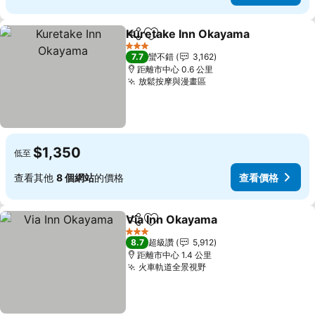
Kuretake Inn Okayama
分享
加入我的最愛
查
3 星級
7.7
蠻不錯
3,162
距離市中心 0.6 公里
放鬆按摩與漫畫區
查看價格
$1,350
低至
查看其他
8 個網站
的價格
查看價格
Via Inn Okayama
分享
加入我的最愛
查看價格
3 星級
8.7
超級讚
5,912
距離市中心 1.4 公里
火車軌道全景視野
查看價格