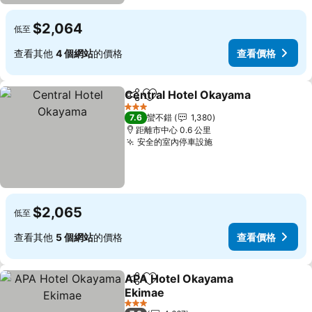
$2,064
低至
查看其他
4 個網站
的價格
查看價格
Central Hotel Okayama
分享
加入我的最愛
查
3 星級
7.6
蠻不錯
1,380
距離市中心 0.6 公里
安全的室內停車設施
查看價格
$2,065
低至
查看其他
5 個網站
的價格
查看價格
APA Hotel Okayama
分享
加入我的最愛
Ekimae
查看價格
3 星級