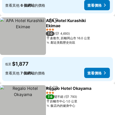
查看其他
6 個網站
的價格
查看價格
APA Hotel Kurashiki
分享
加入我的最愛
Ekimae
查看價格
3 星級
7.0
4,693
倉敷市, 距離岡山市 16.0 公里
鄰近美觀歷史街區
查看價格
$1,877
低至
查看其他
7 個網站
的價格
查看價格
Regalo Hotel Okayama
分享
加入我的最愛
查
3 星級
7.6
蠻不錯
793
距離市中心 1.0 公里
飯店內的健身中心
查看價格