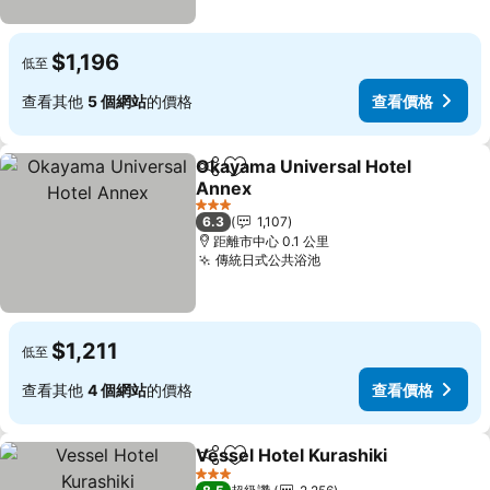
$1,196
低至
查看其他
5 個網站
的價格
查看價格
Okayama Universal Hotel
分享
加入我的最愛
Annex
查看價格
3 星級
6.3
1,107
距離市中心 0.1 公里
傳統日式公共浴池
查看價格
$1,211
低至
查看其他
4 個網站
的價格
查看價格
Vessel Hotel Kurashiki
分享
加入我的最愛
查
3 星級