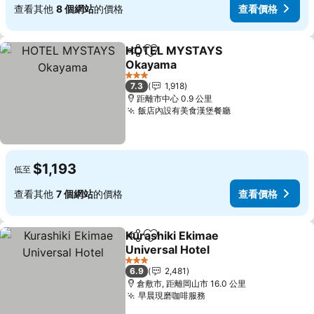
查看其他
8 個網站
的價格
查看價格
HOTEL MYSTAYS
分享
加入我的最愛
Okayama
查看價格
3 星級
7.3
1,918
距離市中心 0.9 公里
飯店內設有美食漢堡餐廳
查看價格
$1,193
低至
查看其他
7 個網站
的價格
查看價格
Kurashiki Ekimae
分享
加入我的最愛
Universal Hotel
查看價格
3 星級
6.9
2,481
倉敷市, 距離岡山市 16.0 公里
早晨現磨咖啡服務
查看價格