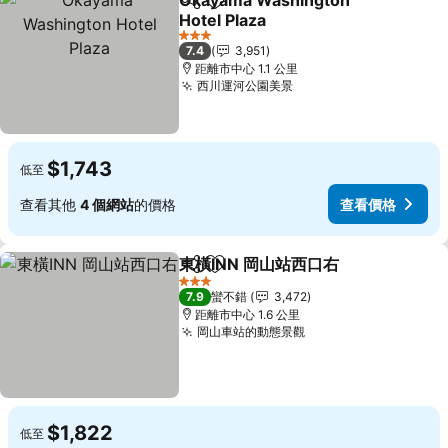
Okayama Washington
分享
加入我的最愛
Hotel Plaza
查看價格
3 星級
7.4
3,951
距離市中心 1.1 公里
西川運河公園美景
查看價格
$1,743
低至
查看其他
4 個網站
的價格
查看價格
東橫INN 岡山站西口右
分享
加入我的最愛
查看
3 星級
7.9
蠻不錯
3,472
距離市中心 1.6 公里
岡山車站的動態景觀
查看價格
$1,822
低至