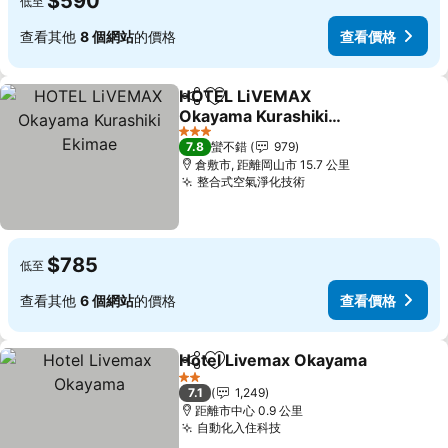
$590
低至
查看其他
8 個網站
的價格
查看價格
HOTEL LiVEMAX
分享
加入我的最愛
Okayama Kurashiki
Ekimae
查看價格
3 星級
7.8
蠻不錯
979
倉敷市, 距離岡山市 15.7 公里
整合式空氣淨化技術
查看價格
$785
低至
查看其他
6 個網站
的價格
查看價格
Hotel Livemax Okayama
分享
加入我的最愛
查
2 星級
7.1
1,249
距離市中心 0.9 公里
自動化入住科技
查看價格