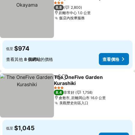
分享
加入我的最愛
3 星級
6.8
2,800
距離市中心 1.0 公里
飯店內按摩服務
查看價格
$974
低至
查看其他
8 個網站
的價格
查看價格
The OneFive Garden
分享
加入我的最愛
Kurashiki
查看價格
3 星級
8.4
非常好
1,758
倉敷市, 距離岡山市 16.0 公里
美觀歷史街區入口
查看價格
$1,045
低至