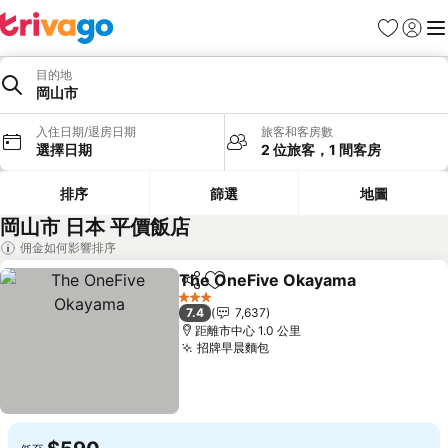
我的最愛
登入
選
目的地
岡山市
入住日期/退房日期
旅客和客房數
選擇日期
2 位旅客，1 間客房
排序
篩選
地圖
岡山市 日本 平價飯店
佣金如何影響排序
The OneFive Okayama
分享
加入我的最愛
查
3 星級
7.4
7,637
距離市中心 1.0 公里
招牌早晨麵包
查看價格