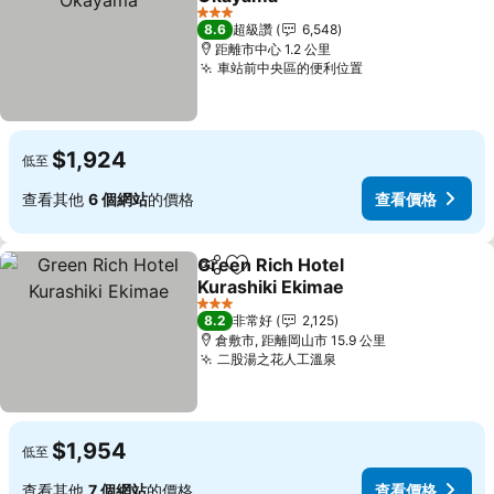
查看價格
3 星級
8.6
超級讚
6,548
距離市中心 1.2 公里
車站前中央區的便利位置
查看價格
$1,924
低至
查看其他
6 個網站
的價格
查看價格
Green Rich Hotel
分享
加入我的最愛
Kurashiki Ekimae
查看價格
3 星級
8.2
非常好
2,125
倉敷市, 距離岡山市 15.9 公里
二股湯之花人工溫泉
查看價格
$1,954
低至
查看其他
7 個網站
的價格
查看價格