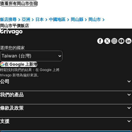
Okayama Washington Hotel Plaza
東橫INN 岡山站東口
查看所有岡山市住宿
東橫INN 岡山站西口右
Ana Crowne Plaza Okayama By Ihg
飯店搜尋
亞洲
日本
中國地區
岡山縣
岡山市
東橫INN 岡山站西口廣場
APA Hotel Okayama Ekimae
岡山市平價飯店
Okayama Ekimae Universal Hotel
Regalo Hotel Okayama
Hotel Areaone Okayama
Ark Hotel Okayama
Facebook
Twitter
Insta
Yo
Dormy Inn Kurashiki Natural Hot Spring
HOTEL LiVEMAX Okayama Kurashiki Ekimae
選擇您的國家
Okayama View
Kurashiki Ivy Square
Centurion Hotel & Spa Kurashiki
Hotel Trend Okayama Ekimae
在 Google 上新增
輕鬆找到我們的結果：在 Google 上將
Kurashiki Ekimae Universal Hotel
Hotel Maira
trivago 新增為偏好來源。
Dormy Inn Okayama Natural Hot Spring
The OneFive Garden Kurashiki
公司
Royal Park Hotel Kurashiki
Kuretake Inn Okayama
我們的產品
Vessel Hotel Kurashiki
The OneFive Okayama
UNO HOTEL
Hotel Grand Cocoe Kurashiki
條款及政策
Okayama Universal Hotel Annex
Green Rich Hotel Kurashiki Ekimae
支援
APA Hotel Kurashiki Ekimae
Okayama Universal Hotel Second Annex
Okayama International Hotel
Hotel Excel Okayama