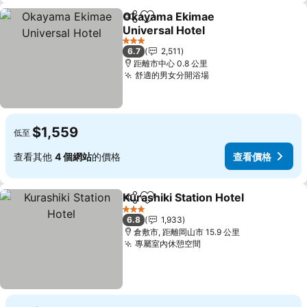
Okayama Ekimae
分享
加入我的最愛
Universal Hotel
查看價格
3 星級
6.7
2,511
距離市中心 0.8 公里
舒適的男女分開浴場
查看價格
$1,559
低至
查看其他
4 個網站
的價格
查看價格
Kurashiki Station Hotel
分享
加入我的最愛
查
3 星級
6.8
1,933
倉敷市, 距離岡山市 15.9 公里
專屬室內休憩空間
查看價格