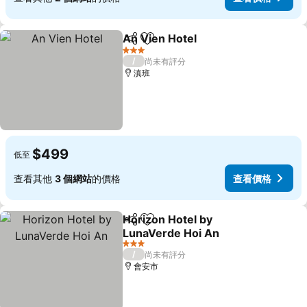
An Vien Hotel
分享
加入我的最愛
查看價格
3 星級
/
尚未有評分
滇班
$499
低至
查看其他
3 個網站
的價格
查看價格
Horizon Hotel by
分享
加入我的最愛
LunaVerde Hoi An
查看價格
3 星級
/
尚未有評分
會安市