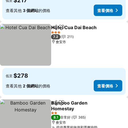
$217
低至
查看其他
3 個網站
的價格
查看價格
Hotel Cua Dai Beach
分享
加入我的最愛
查看
3 星級
7.2
211
會安市
$278
低至
查看其他
2 個網站
的價格
查看價格
Bamboo Garden
分享
加入我的最愛
Homestay
查看價格
2 星級
8.1
非常好
365
會安市
提供專業的旅遊和票務協助