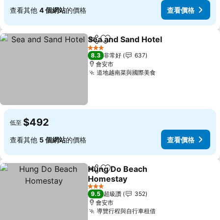
查看其他
4 個網站
的價格
查看價格
Sea and Sand Hotel
分享
加入我的最愛
查看價
3 星級
8.3
非常好
637
會安市
道地越南菜與國際美食
查看價格
$492
低至
查看其他
5 個網站
的價格
查看價格
Hung Do Beach
分享
加入我的最愛
Homestay
查看價格
3 星級
9.5
超級讚
352
會安市
導覽行程與自行車租借
查看價格