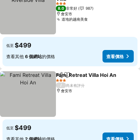
查看價格
3 星級
8.0
非常好
987
會安市
道地的越南美食
查看價格
$499
低至
查看其他
6 個網站
的價格
查看價格
Fami Retreat Villa Hoi An
分享
加入我的最愛
3 星級
/
尚未有評分
會安市
$499
低至
查看其他
2 個網站
的價格
查看價格