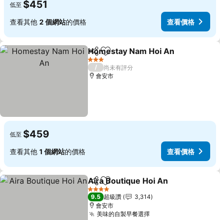
$451
低至
查看其他
2 個網站
的價格
查看價格
Homestay Nam Hoi An
分享
加入我的最愛
查
3 星級
/
尚未有評分
會安市
$459
低至
查看其他
1 個網站
的價格
查看價格
Aira Boutique Hoi An
分享
加入我的最愛
查看
4 星級
9.5
超級讚
3,314
會安市
美味的自製早餐選擇
查看價格