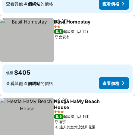
查看其他
4 個網站
的價格
查看價格
Basil Homestay
分享
加入我的最愛
查看價格
2 星級
8.8
超級讚
74
會安市
$405
低至
查看其他
4 個網站
的價格
查看價格
Hestia HaMy Beach
分享
加入我的最愛
House
查看價格
3 星級
8.9
超級讚
161
滇班
迷人的室外泳池和花園
查看價格