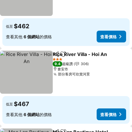
$462
低至
查看其他
6 個網站
的價格
查看價格
Rice River Villa - Hoi An
分享
加入我的最愛
查
3 星級
9.4
超級讚
306
會安市
部分客房可欣賞河景
查看價格
$467
低至
查看其他
6 個網站
的價格
查看價格