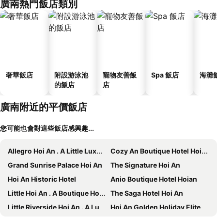
廣南熱門飯店類別
奢華飯店
附設游泳池
寵物友善飯
Spa 飯店
海灘
的飯店
店
廣南附近的平價飯店
您可能也會對這些飯店感興趣...
Allegro Hoi An . A Little Luxury Hotel & Spa
Cozy An Boutique Hotel Hoian
Grand Sunrise Palace Hoi An
The Signature Hoi An
Hoi An Historic Hotel
Anio Boutique Hotel Hoian
Little Hoi An . A Boutique Hotel & Spa
The Saga Hotel Hoi An
Little Riverside Hoi An . A Luxury Hotel & Spa
Hoi An Golden Holiday Elite