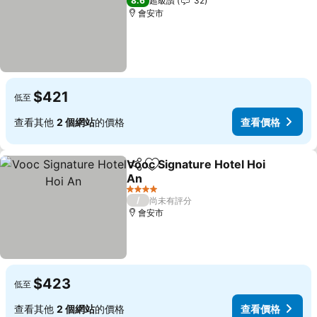
8.6
超級讚
32
會安市
$421
低至
查看其他
2 個網站
的價格
查看價格
Vooc Signature Hotel Hoi
分享
加入我的最愛
An
查看價格
4 星級
/
尚未有評分
會安市
$423
低至
查看其他
2 個網站
的價格
查看價格