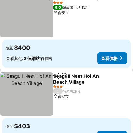
分享
加入我的最愛
查看價
3 星級
8.6
超級讚
157
會安市
$400
低至
查看其他
2 個網站
的價格
查看價格
Seagull Nest Hoi An
分享
加入我的最愛
Beach Village
查看價格
3 星級
/
尚未有評分
會安市
$403
低至