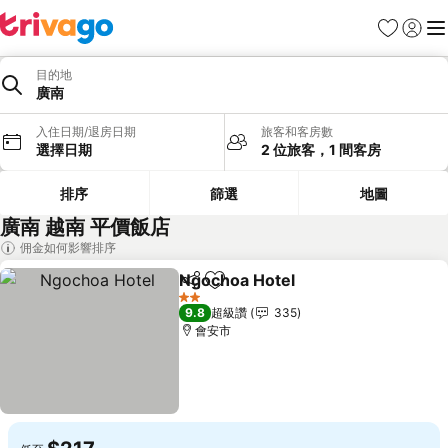
我的最愛
登入
選
目的地
廣南
入住日期/退房日期
旅客和客房數
選擇日期
2 位旅客，1 間客房
排序
篩選
地圖
廣南 越南 平價飯店
佣金如何影響排序
Ngochoa Hotel
分享
加入我的最愛
查看價格
2 星級
9.8
超級讚
335
會安市