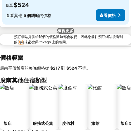
$524
低至
查看其他
5 個網站
的價格
查看價格
檢視更多
預訂網站提供給我們的價格隨時都會改變，因此您前往預訂網站後看到
的價格未必會與 trivago 上的相同。
價格範圍
廣南平價飯店的每晚價格從
‎$217
到
‎$524
不等。
廣南其他住宿類型
飯店
服務式公寓
度假村
旅館
飯店