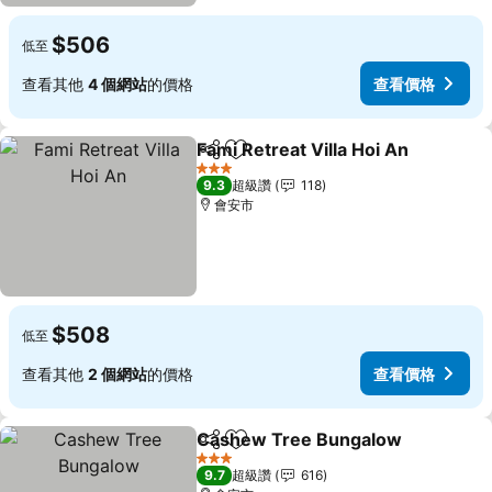
$506
低至
查看其他
4 個網站
的價格
查看價格
Fami Retreat Villa Hoi An
分享
加入我的最愛
3 星級
9.3
超級讚
118
會安市
$508
低至
查看其他
2 個網站
的價格
查看價格
Cashew Tree Bungalow
分享
加入我的最愛
查
3 星級
9.7
超級讚
616