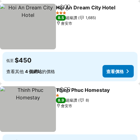
Hoi An Dream City Hotel
分享
加入我的最愛
3 星級
8.5
超級讚
1,685
會安市
$450
低至
查看其他
4 個網站
的價格
查看價格
Thinh Phuc Homestay
分享
加入我的最愛
查看
1 星級
8.9
超級讚
8
會安市