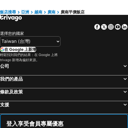
Hoianan Boutique Hotel
Soluna D'Annam - The Art of Hoi An Relaxation
Hoian Central Hotel
Laluna Hoi An Riverside Hotel & Spa
飯店搜尋
亞洲
越南
廣南
廣南平價飯店
Little Gem Hoi An Boutique Hotel & Spa
White House Central Villa
Facebook
Twitter
Insta
Yo
Vignette Collection Moire Hoi An By Ihg
Hoi An Central Boutique Hotel & Spa
選擇您的國家
Lasenta Boutique Hotel Hoian
Hoiana Hotel & Suites
Reu Boutique Hotel
Cozy Savvy Hoi An - The Quintessence of Exquisite Retreat
在 Google 上新增
Hoang Trinh Hotel
Wyndham Garden Hoi An Cua Dai Beach
輕鬆找到我們的結果：在 Google 上將
trivago 新增為偏好來源。
Aira Boutique Hoi An
Wyndham Hoi An Royal Beachfront Resort & Villas
公司
Gem Riverside Hotel Hoi An
Hoiana Residences
Vinpearl Resort & Golf Nam Hoi An
Little Residence - A Boutique Hotel & Spa
我們的產品
Vaia Hoi An Boutique Hotel
La Silk Riverside Hoi An Hotel & Spa
條款及政策
Ally Beach Boutique Hotel Hoian
Ahoy Hoi An Boutique Resort & Spa
Hoi An Emotion Boutique Villa
Thanh Binh Riverside Hotel
支援
La Charm Hoi An Hotel - Peaceful Boutique In Old Town
Hoi An TNT Villa
Hoi An Green Apple Hotel
Aman Boutique Hotel
登入享受會員專屬優惠
Grandvrio Ocean Resort Danang
Lantana Boutique Hoi An Hotel