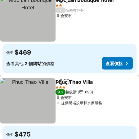
Moc Lan Boutique Hotel
分享
加入我的最愛
查
2 星級
/
尚未有評分
會安市
$469
低至
查看其他
2 個網站
的價格
查看價格
Phuc Thao Villa
分享
加入我的最愛
查看價格
3 星級
9.2
超級讚
693
會安市
提供現場按摩和水療服務
查看價格
$475
低至