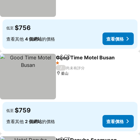
$756
低至
查看其他
4 個網站
的價格
查看價格
Good Time Motel Busan
分享
加入我的最愛
查
1 星級
/
尚未有評分
釜山
$759
低至
查看其他
2 個網站
的價格
查看價格