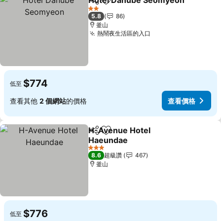
Hotel Danube Seomyeon
分享
加入我的最愛
2 星級
5.8
86
釜山
熱鬧夜生活區的入口
查看價格
$774
低至
查看其他
2 個網站
的價格
查看價格
H-Avenue Hotel
分享
加入我的最愛
Haeundae
查看價格
3 星級
8.6
超級讚
467
釜山
$776
低至