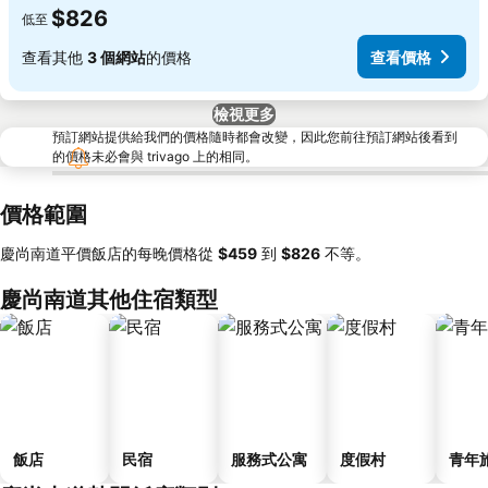
$826
低至
查看其他
3 個網站
的價格
查看價格
檢視更多
預訂網站提供給我們的價格隨時都會改變，因此您前往預訂網站後看到
的價格未必會與 trivago 上的相同。
價格範圍
慶尚南道平價飯店的每晚價格從
‎$459
到
‎$826
不等。
慶尚南道其他住宿類型
飯店
民宿
服務式公寓
度假村
青年