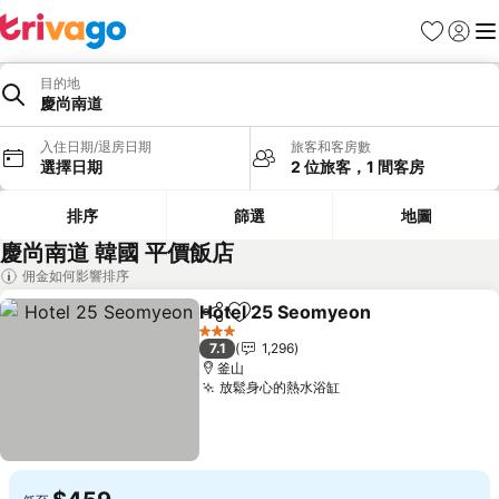
我的最愛
登入
選
目的地
慶尚南道
入住日期/退房日期
旅客和客房數
選擇日期
2 位旅客，1 間客房
排序
篩選
地圖
慶尚南道 韓國 平價飯店
佣金如何影響排序
Hotel 25 Seomyeon
分享
加入我的最愛
查看價
3 星級
7.1
1,296
釜山
放鬆身心的熱水浴缸
查看價格