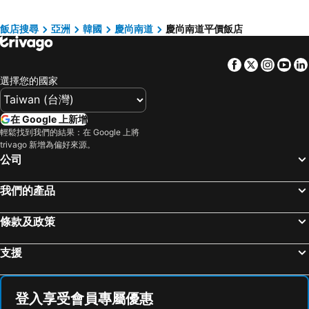
Central Seven Hotel by Kwon Busan Seomyeon
ASTI Hotel Busan Station
Denbasta Central Hotel Seomyeon
LALA VIANCO BUSINESS Hotel
飯店搜尋
亞洲
韓國
慶尚南道
慶尚南道平價飯店
Toyoko Inn Busan Haeundae 2
Lion Hotel
Facebook
Twitter
Insta
Yo
Solaria Nishitetsu Hotel Busan
H Avenue Gwanganri Beach
選擇您的國家
Queens Hotel Seomyeon Busan
Seomyeon Hound Hotel 1st Street
GnB Hotel
Browndot Business Seomyeon
在 Google 上新增
El Momento Gwangan
Travelodge Suites Busan Centum
輕鬆找到我們的結果：在 Google 上將
trivago 新增為偏好來源。
Kolon Seacloud Hotel
Hotel tt Seomyeon
公司
Paradise Hotel Busan
Urban Groove Hotel Seomyeon
Louis Boutique Hotel
Cozy Tree Hotel Seomyeon
我們的產品
Toyoko Inn Busan Jungang Station
Brown Dot Hotel Seomyeon
條款及政策
Gwanganli Hotel 1
MS Hotel Haeundae
Best Louis Hamilton Hotel Haeundae
Central Park Hotel Busan
支援
Busan Yeongmu Parade Hotel Haeundae Beach
Stanford Hotel Busan
Haeundae Centum Hotel
Hound Hotel Signature
登入享受會員專屬優惠
Busan H-AVENUE Hotel Seomyeon Station
Marysol By Haeundae Beach