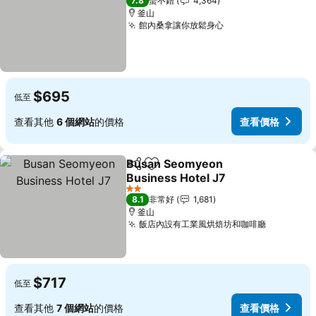
7.8
蠻不錯
4,364
釜山
館內桑拿讓你放鬆身心
查看價格
$695
低至
查看其他
6 個網站
的價格
查看價格
Busan Seomyeon
分享
加入我的最愛
Business Hotel J7
查看價格
2 星級
8.1
非常好
1,681
釜山
飯店內設有工業風烘焙坊和咖啡廳
查看價格
$717
低至
查看其他
7 個網站
的價格
查看價格