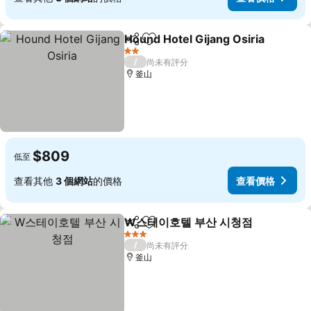
Hound Hotel Gijang Osiria
分享
加入我的最愛
2 星級
/
尚未有評分
釜山
$809
低至
查看其他
3 個網站
的價格
查看價格
W스테이호텔 부산 시청점
分享
加入我的最愛
查
3 星級
/
尚未有評分
釜山