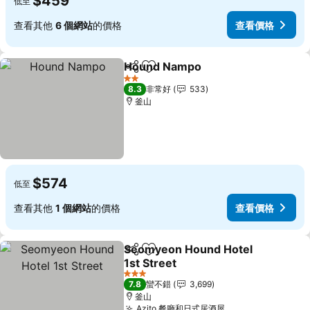
$459
低至
查看其他
6 個網站
的價格
查看價格
Hound Nampo
分享
加入我的最愛
查看價格
2 星級
8.3
非常好
533
釜山
$574
低至
查看其他
1 個網站
的價格
查看價格
Seomyeon Hound Hotel
分享
加入我的最愛
1st Street
查看價格
3 星級
7.8
蠻不錯
3,699
釜山
Azito 餐廳和日式居酒屋