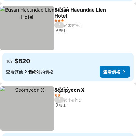
Busan Haeundae Lien
分享
加入我的最愛
Hotel
查看價格
3 星級
/
尚未有評分
釜山
$820
低至
查看其他
2 個網站
的價格
查看價格
Seomyeon X
分享
加入我的最愛
查看價格
2 星級
/
尚未有評分
釜山