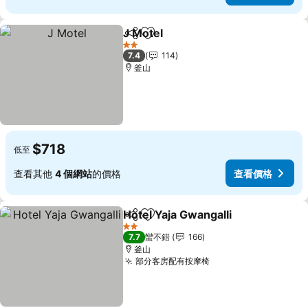
J Motel
分享
加入我的最愛
查看價格
2 星級
7.4
114
釜山
$718
低至
查看其他
4 個網站
的價格
查看價格
Hotel Yaja Gwangalli
分享
加入我的最愛
查看
2 星級
7.7
蠻不錯
166
釜山
部分客房配有按摩椅
查看價格