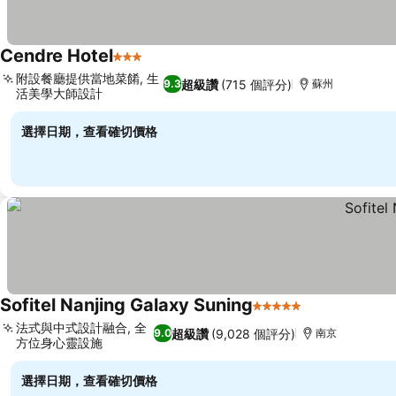
Cendre Hotel
3 星級
查看價格
附設餐廳提供當地菜餚, 生
超級讚
(715 個評分)
9.3
蘇州
活美學大師設計
查看價格
選擇日期，查看確切價格
Sofitel Nanjing Galaxy Suning
5 星級
查看價格
法式與中式設計融合, 全
超級讚
(9,028 個評分)
9.0
南京
方位身心靈設施
查看價格
選擇日期，查看確切價格