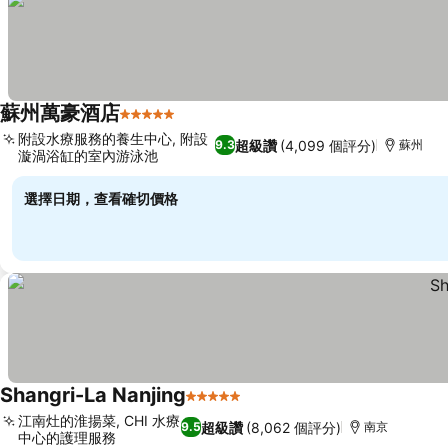
蘇州萬豪酒店
5 星級
查看價格
附設水療服務的養生中心, 附設
超級讚
(4,099 個評分)
9.3
蘇州
漩渦浴缸的室內游泳池
查看價格
選擇日期，查看確切價格
Shangri-La Nanjing
5 星級
查看價格
江南灶的淮揚菜, CHI 水療
超級讚
(8,062 個評分)
9.5
南京
中心的護理服務