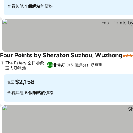
查看其他
1 個網站
的價格
Four Points by Sheraton Suzhou, Wuzhong
4 星
The Eatery 全日餐飲,
非常好
(95 個評分)
8.4
蘇州
室內游泳池
查看價格
$2,158
低至
查看其他
5 個網站
的價格