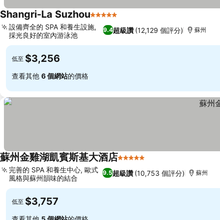
Shangri-La Suzhou
5 星級
查看價格
設備齊全的 SPA 和養生設施,
超級讚
(12,129 個評分)
9.4
蘇州
採光良好的室內游泳池
查看價格
$3,256
低至
查看其他
6 個網站
的價格
蘇州金雞湖凱賓斯基大酒店
5 星級
查看價格
完善的 SPA 和養生中心, 歐式
超級讚
(10,753 個評分)
9.5
蘇州
風格與蘇州韻味的結合
查看價格
$3,757
低至
查看其他
5 個網站
的價格