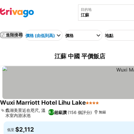
目的地
進階搜尋
價格 (由低到高)
價格
地點
江蘇 中國 平價飯店
Wuxi Marriott Hotel Lihu Lake
4 星級
查看價格
蠡湖美景近在咫尺, 溫
超級讚
(156 個評分)
8.7
無錫
水室內游泳池
查看價格
$2,112
低至