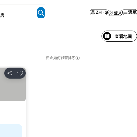
ZH · $
選單
登入
客房
查看地圖
佣金如何影響排序
加入我的最愛
分享