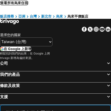
Finders Hotel
Hotel Gracery Taipei
查看所有烏來住宿
馥都商務飯店
台北花園大酒店
飯店搜尋
亞洲
台灣
新北市
烏來
烏來平價飯店
台北福華大飯店
Morwing Hotel - Ocean
Jasper Young Hotel Banqiao
Huada Hotel
Facebook
Twitter
Insta
Yo
南陽街壹號
洛碁大飯店忠孝館
選擇您的國家
台北國聯大飯店
台北美侖大飯店
悅客商務飯店
Via Hotel Zhongxiao
在 Google 上新增
Deja Vu Hotel
凱統大飯店
輕鬆找到我們的結果：在 Google 上將
trivago 新增為偏好來源。
和苑三井花園飯店 台北忠孝
The Cole Hotel
公司
凡登．東棧商務旅店
台北貴都大飯店
我們的產品
Bitan Hotel
Sl Motel
方舟旅店(台北長安館)
Vendome Hotel
條款及政策
In-stone Motel
帝苑時尚旅店
中信商務會館 新店
HUB HOTEL Tucheng
支援
Beauty Hotels Taipei - Hotel B7
Rich & Free Hotel - Fuzhong Fuyiluqu-banqiaofuzhongguan
普樂室-信義世貿館
Champion Hotel