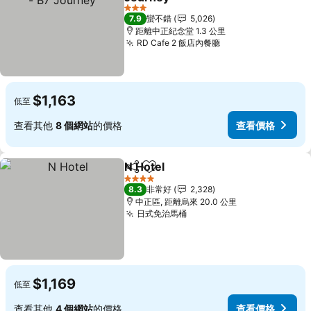
3 星級
7.9
蠻不錯
5,026
距離中正紀念堂 1.3 公里
RD Cafe 2 飯店內餐廳
$1,163
低至
查看其他
8 個網站
的價格
查看價格
N Hotel
分享
加入我的最愛
4 星級
8.3
非常好
2,328
中正區, 距離烏來 20.0 公里
日式免治馬桶
$1,169
低至
查看其他
4 個網站
的價格
查看價格