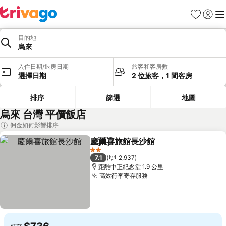
我的最愛
登入
選
目的地
烏來
入住日期/退房日期
旅客和客房數
選擇日期
2 位旅客，1 間客房
排序
篩選
地圖
烏來 台灣 平價飯店
佣金如何影響排序
慶爾喜旅館長沙館
分享
加入我的最愛
2 星級
7.1
2,937
距離中正紀念堂 1.9 公里
高效行李寄存服務