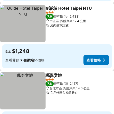
Guide Hotel Taipei NTU
分享
加入我的最愛
3 星級
7.6
蠻不錯
2,433
中正區, 距離烏來 17.4 公里
房內基本設施
$1,248
低至
查看其他
7 個網站
的價格
查看價格
瑪奇文旅
分享
加入我的最愛
3 星級
7.8
蠻不錯
2,157
台北市區, 距離烏來 14.0 公里
在戶外露台放鬆身心