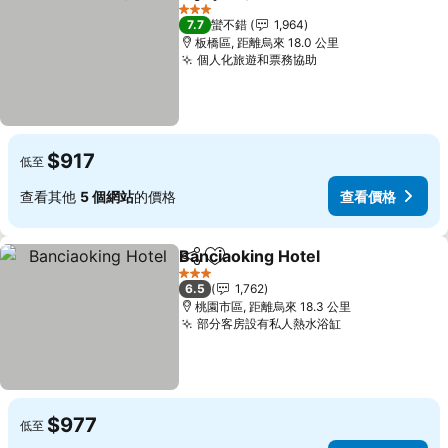
分享
加入我的最愛
3 星級
7.7
蠻不錯
1,964
板橋區, 距離烏來 18.0 公里
個人化旅遊和票務協助
$917
低至
查看其他
5 個網站
的價格
查看價格
Banciaoking Hotel
分享
加入我的最愛
3 星級
6.5
1,762
桃園市區, 距離烏來 18.3 公里
部分客房設有私人熱水浴缸
$977
低至