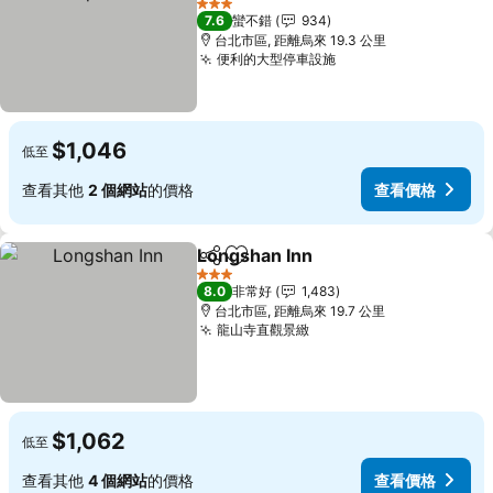
3 星級
7.6
蠻不錯
934
台北市區, 距離烏來 19.3 公里
便利的大型停車設施
$1,046
低至
查看其他
2 個網站
的價格
查看價格
Longshan Inn
分享
加入我的最愛
3 星級
8.0
非常好
1,483
台北市區, 距離烏來 19.7 公里
龍山寺直觀景緻
$1,062
低至
查看其他
4 個網站
的價格
查看價格