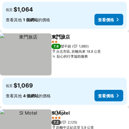
$1,064
低至
查看其他
1 個網站
的價格
查看價格
東門旅店
分享
加入我的最愛
2 星級
7.8
蠻不錯
1,980
台北市區, 距離烏來 18.8 公里
貼心的行李協助服務
$1,069
低至
查看其他
4 個網站
的價格
查看價格
Sl Motel
分享
加入我的最愛
3 星級
7.2
2,125
距離中正紀念堂 5.9 公里