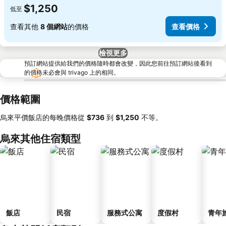
$1,250
低至
查看其他
8 個網站
的價格
查看價格
檢視更多
預訂網站提供給我們的價格隨時都會改變，因此您前往預訂網站後看到
的價格未必會與 trivago 上的相同。
價格範圍
烏來平價飯店的每晚價格從
‎$736
到
‎$1,250
不等。
烏來其他住宿類型
飯店
民宿
服務式公寓
度假村
青年