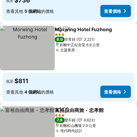
$736
低至
查看其他
5 個網站
的價格
查看價格
Morwing Hotel Fuzhong
分享
加入我的最愛
3 星級
8.0
非常好
3,221
距離中正紀念堂 6.9 公里
主題客房
$811
低至
查看其他
4 個網站
的價格
查看價格
富裕自由商旅 - 忠孝館
分享
加入我的最愛
3 星級
7.9
蠻不錯
9,623
距離松山機場 2.9 公里
現代時尚設計