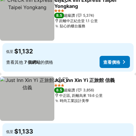
CHECK inn Express Taipei
分享
加入我的最愛
Yongkang
3 星級
8.5
超級讚
5,374
距離中正紀念堂 1.1 公里
貼心的櫃台服務
$1,132
低至
查看其他
7 個網站
的價格
查看價格
Just Inn Xin Yi 正旅館 信義
分享
加入我的最愛
3 星級
8.5
超級讚
3,856
中正區, 距離烏來 19.6 公里
時尚工業設計美學
$1,133
低至