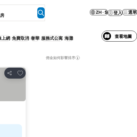
ZH · $
選單
登入
客房
查看地圖
線上網
免費取消
奢華
服務式公寓
海灘
佣金如何影響排序
加入我的最愛
分享