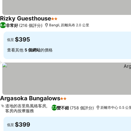
Rizky Guesthouse
2 星級
非常好
(216 個評分)
8.4
Bangli, 距離烏布 2.0 公里
$395
低至
查看其他
5 個網站
的價格
Argasoka Bungalows
2 星級
道地的峇里島風格客房,
蠻不錯
(758 個評分)
7.7
距離市中心 0.5 公
客房內按摩服務
$399
低至