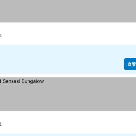
里
查看
里