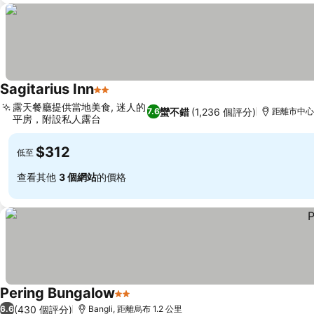
Sagitarius Inn
2 星級
露天餐廳提供當地美食, 迷人的
蠻不錯
(1,236 個評分)
7.6
距離市中心 
平房，附設私人露台
$312
低至
查看其他
3 個網站
的價格
Pering Bungalow
2 星級
(430 個評分)
6.6
Bangli, 距離烏布 1.2 公里