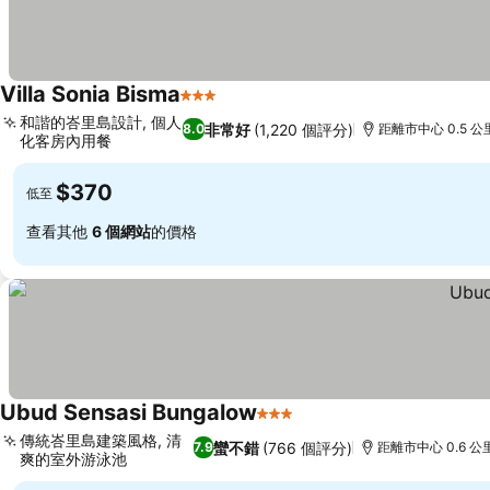
Villa Sonia Bisma
3 星級
和諧的峇里島設計, 個人
非常好
(1,220 個評分)
8.0
距離市中心 0.5 公
化客房內用餐
$370
低至
查看其他
6 個網站
的價格
Ubud Sensasi Bungalow
3 星級
傳統峇里島建築風格, 清
蠻不錯
(766 個評分)
7.9
距離市中心 0.6 公
爽的室外游泳池