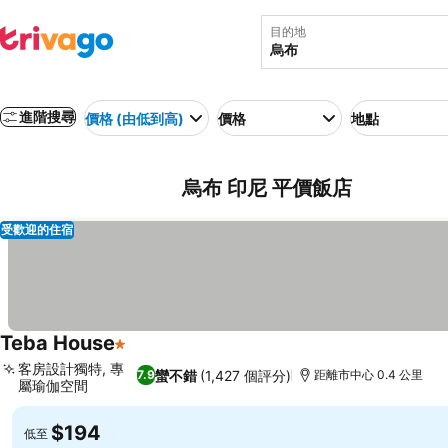
目的地
進階搜尋
價格 (由低到高)
價格
地點
烏布 印尼 平價飯店
受歡迎的住宿
Teba House
1 星級
客房設計獨特, 專
蠻不錯
(1,427 個評分)
7.9
距離市中心 0.4 公里
屬瑜伽空間
$194
低至