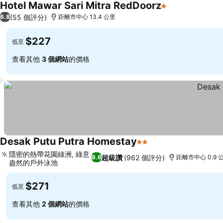
Hotel Mawar Sari Mitra RedDoorz
1 星級
(55 個評分)
6.8
距離市中心 13.4 公里
$227
低至
查看其他
3 個網站
的價格
Desak Putu Putra Homestay
2 星級
隱密的熱帶花園綠洲, 綠意
超級讚
(962 個評分)
8.6
距離市中心 0.9 
盎然的戶外泳池
$271
低至
查看其他
2 個網站
的價格