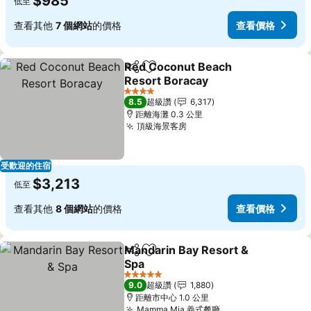
$985
低至
查看其他
7 個網站
的價格
查看價格
Red Coconut Beach
分享
加入我的最愛
Resort Boracay
查看價格
4 星級
8.5
超級讚
6,317
距離海灘 0.3 公里
頂級海景客房
查看價格
受歡迎的住宿
$3,213
低至
查看其他
8 個網站
的價格
查看價格
Mandarin Bay Resort &
分享
加入我的最愛
Spa
查看價格
5 星級
9.0
超級讚
1,880
距離市中心 1.0 公里
Mamma Mia 義式餐廳