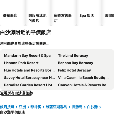
奢華飯店
附設游泳池
寵物友善飯
Spa 飯店
海灘
的飯店
店
白沙灘附近的平價飯店
您可能也會對這些飯店感興趣...
Mandarin Bay Resort & Spa
The Lind Boracay
Henann Park Resort
Banana Bay Boracay
Hue Hotels and Resorts Boracay
Feliz Hotel Boracay
Savoy Hotel Boracay near Newcoast Beach
Villa Caemilla Beach Boutique Hotel
Paradise Garden Resort Hotel & Convention Center Boracay
Canyon Hotels & Resorts Boracay
Aloha Boracay Hotel
The Ferra Premier by JG
查看所有白沙灘住宿
Red Coconut Beach Resort Boracay
Azalea Hotels & Residences Boracay
飯店搜尋
亞洲
菲律賓
維薩亞斯群島
長灘島
白沙灘
Aqua Boracay
The Piccolo Hotel of Boracay
白沙灘平價飯店