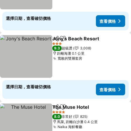
選擇日期，查看確切價格
查看價格
Jony's Beach Resort
分享
加入我的最愛
查看
3 星級
9.3
超級讚
3,008
距離海灘 0.1 公里
寬敞的雙層套房
查看價格
選擇日期，查看確切價格
查看價格
The Muse Hotel
分享
加入我的最愛
查看價格
4 星級
8.0
非常好
825
馬萊, 距離白沙灘 0.4 公里
Nalka 海鮮餐廳
查看價格