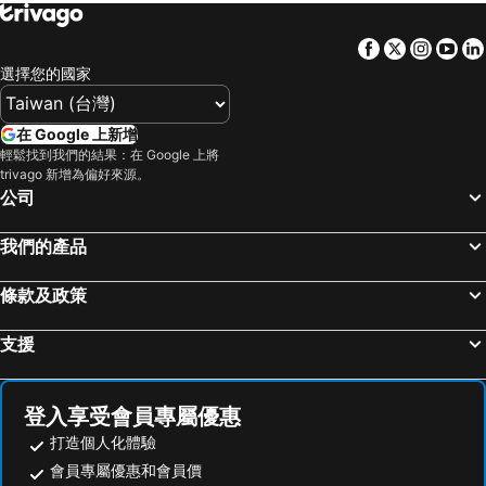
Mandarin Nest Boracay
Four Points by Sheraton Boracay
Boracay Mandarin Island
The District Boracay
Facebook
Twitter
Insta
Yo
Luxx Boutique Boracay
Boracay Haven Suites
選擇您的國家
La Carmela De Boracay Hotel
Boracay Sea View Hotel
Boracay Holiday Resort
Pinnacle Boracay
在 Google 上新增
輕鬆找到我們的結果：在 Google 上將
Jony's Beach Resort
Boracay Haven Resort
trivago 新增為偏好來源。
Eurotel Boracay
Lanterna Hotel Boracay
公司
Signature Boracay South Beach
Shore Time Hotel Boracay
我們的產品
Hotel Soffia Boracay
Palassa Private Residences
Happiness Hostel Boracay
Ferra Hotel and Garden Suites
條款及政策
Blue Marina Boracay
Boracay Sands
支援
Belmont Hotel Boracay
Cocoloco Beach Resort
Lanas Beach Resort
Boracay Beach Club
Sulu Sea Boutique Hotel
Grand Blue Beach Hotel
登入享受會員專屬優惠
打造個人化體驗
Hannah
Villa Sunset Boracay
會員專屬優惠和會員價
Surfside Boracay Resort
Lugar Bonito Hotel