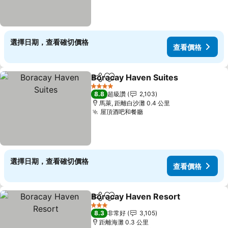
選擇日期，查看確切價格
查看價格
Boracay Haven Suites
分享
加入我的最愛
查看
4 星級
8.8
超級讚
2,103
馬萊, 距離白沙灘 0.4 公里
屋頂酒吧和餐廳
查看價格
選擇日期，查看確切價格
查看價格
Boracay Haven Resort
分享
加入我的最愛
查
3 星級
8.3
非常好
3,105
距離海灘 0.3 公里