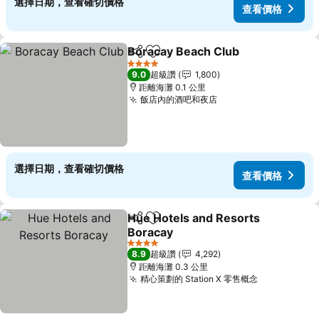
選擇日期，查看確切價格
查看價格
Boracay Beach Club
分享
加入我的最愛
查看價
4 星級
9.0
超級讚
1,800
距離海灘 0.1 公里
飯店內的酒吧和夜店
查看價格
選擇日期，查看確切價格
查看價格
Hue Hotels and Resorts
分享
加入我的最愛
Boracay
查看價格
4 星級
8.9
超級讚
4,292
距離海灘 0.3 公里
精心策劃的 Station X 零售概念
查看價格