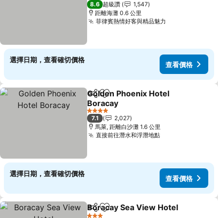
3 星級
8.6
超級讚
1,547
距離海灘 0.6 公里
菲律賓熱情好客與精品魅力
查看價格
選擇日期，查看確切價格
查看價格
Golden Phoenix Hotel
分享
加入我的最愛
Boracay
查看價格
4 星級
7.1
2,027
馬萊, 距離白沙灘 1.6 公里
直接前往潛水和浮潛地點
查看價格
選擇日期，查看確切價格
查看價格
Boracay Sea View Hotel
分享
加入我的最愛
查