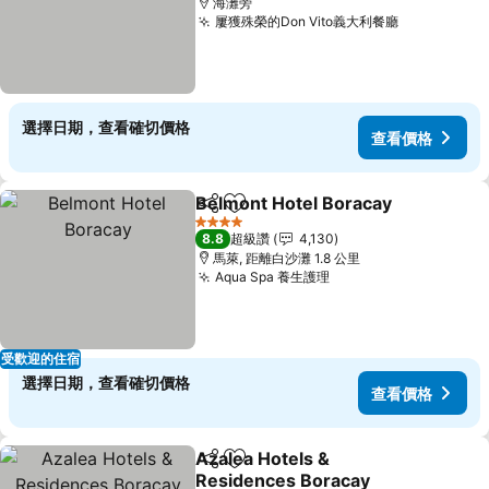
海灘旁
屢獲殊榮的Don Vito義大利餐廳
查看價格
選擇日期，查看確切價格
查看價格
Belmont Hotel Boracay
分享
加入我的最愛
查
4 星級
8.8
超級讚
4,130
馬萊, 距離白沙灘 1.8 公里
Aqua Spa 養生護理
查看價格
受歡迎的住宿
選擇日期，查看確切價格
查看價格
Azalea Hotels &
分享
加入我的最愛
Residences Boracay