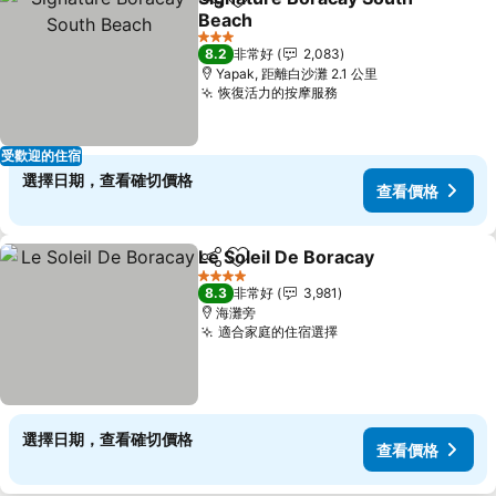
分享
加入我的最愛
Beach
查看價格
3 星級
8.2
非常好
2,083
Yapak, 距離白沙灘 2.1 公里
恢復活力的按摩服務
查看價格
受歡迎的住宿
選擇日期，查看確切價格
查看價格
Le Soleil De Boracay
分享
加入我的最愛
查看
4 星級
8.3
非常好
3,981
海灘旁
適合家庭的住宿選擇
查看價格
選擇日期，查看確切價格
查看價格