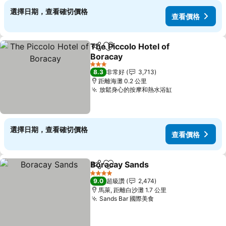
選擇日期，查看確切價格
查看價格
The Piccolo Hotel of
分享
加入我的最愛
Boracay
查看價格
3 星級
8.3
非常好
3,713
距離海灘 0.2 公里
放鬆身心的按摩和熱水浴缸
查看價格
選擇日期，查看確切價格
查看價格
Boracay Sands
分享
加入我的最愛
查看價格
4 星級
9.0
超級讚
2,474
馬萊, 距離白沙灘 1.7 公里
Sands Bar 國際美食
查看價格