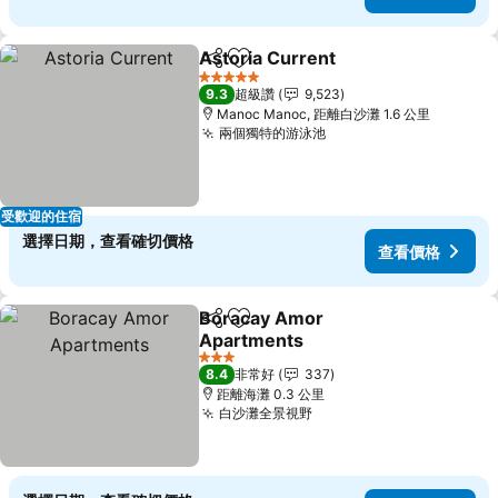
Astoria Current
分享
加入我的最愛
查看價格
5 星級
9.3
超級讚
9,523
Manoc Manoc, 距離白沙灘 1.6 公里
兩個獨特的游泳池
查看價格
受歡迎的住宿
選擇日期，查看確切價格
查看價格
Boracay Amor
分享
加入我的最愛
Apartments
查看價格
3 星級
8.4
非常好
337
距離海灘 0.3 公里
白沙灘全景視野
查看價格