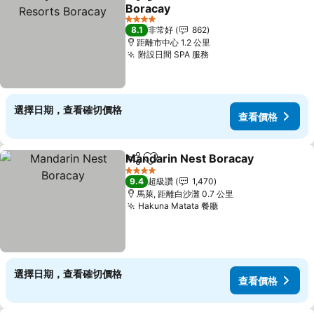
分享
加入我的最愛
Boracay
查看價格
4 星級
8.1
非常好
862
距離市中心 1.2 公里
附設日間 SPA 服務
查看價格
選擇日期，查看確切價格
查看價格
Mandarin Nest Boracay
分享
加入我的最愛
查
4 星級
9.4
超級讚
1,470
馬萊, 距離白沙灘 0.7 公里
Hakuna Matata 餐廳
查看價格
選擇日期，查看確切價格
查看價格