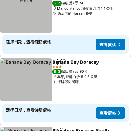
3 星級
8.7
超級讚
96
Manoc Manoc, 距離白沙灘 1.4 公里
飯店內的 Haraan 餐廳
查看價格
選擇日期，查看確切價格
查看價格
Banana Bay Boracay
分享
加入我的最愛
查看
3 星級
9.0
超級讚
636
馬萊, 距離白沙灘 0.6 公里
招牌猴樹餐廳
查看價格
選擇日期，查看確切價格
查看價格
Signature Boracay South