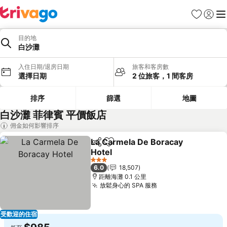
我的最愛
登入
選
目的地
白沙灘
入住日期/退房日期
旅客和客房數
選擇日期
2 位旅客，1 間客房
排序
篩選
地圖
白沙灘 菲律賓 平價飯店
佣金如何影響排序
La Carmela De Boracay
分享
加入我的最愛
Hotel
查看價格
3 星級
6.0
18,507
距離海灘 0.1 公里
放鬆身心的 SPA 服務
查看價格
受歡迎的住宿