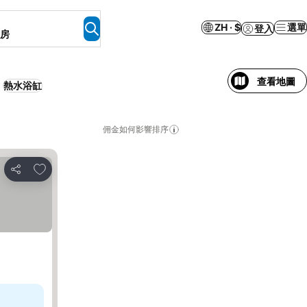
ZH · $
選單
登入
客房
查看地圖
熱水浴缸
佣金如何影響排序
加入我的最愛
分享