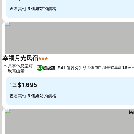
查看其他
3 個網站
的價格
幸福月光民宿
3 星級
共享休息室可
超級讚
(541 個評分)
8.5
台東市區, 距離綠島鄉 1.6 公
欣賞山景
$1,695
低至
查看其他
3 個網站
的價格