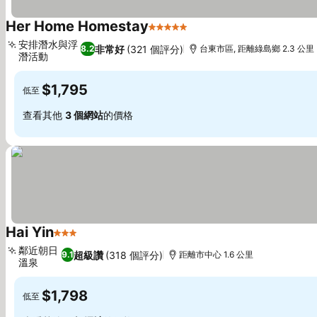
Her Home Homestay
5 星級
安排潛水與浮
非常好
(321 個評分)
8.2
台東市區, 距離綠島鄉 2.3 公里
潛活動
$1,795
低至
查看其他
3 個網站
的價格
Hai Yin
3 星級
鄰近朝日
超級讚
(318 個評分)
9.1
距離市中心 1.6 公里
溫泉
$1,798
低至