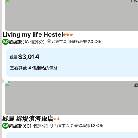
Living my life Hostel
3 星級
超級讚
(18 個評分)
9.0
台東市區, 距離綠島鄉 2.0 公里
$3,014
低至
查看其他
4 個網站
的價格
綠島 綠堤濱海旅店
2 星級
超級讚
(601 個評分)
8.6
台東市區, 距離綠島鄉 1.8 公里