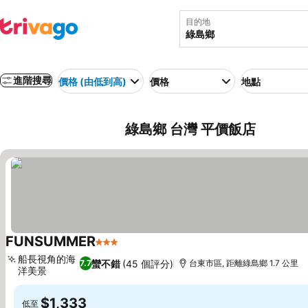
目的地
進階搜尋
價格 (由低到高)
價格
地點
綠島鄉 台灣 平價飯店
FUNSUMMER
3 星級
船長視角的海
蠻不錯
(45 個評分)
7.7
台東市區, 距離綠島鄉 1.7 公里
洋美景
$1,333
低至