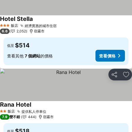
Hotel Stella
查看價格
飯店
經濟實惠的城市住宿
查看價格
3 星級
6.6
2,052
宿霧市
$514
低至
查看其他
7 個網站
的價格
查看價格
分享
加
Rana Hotel
查看價格
飯店
提供私人停車位
查看價格
2 星級
7.9
蠻不錯
444
宿霧市
$518
低至