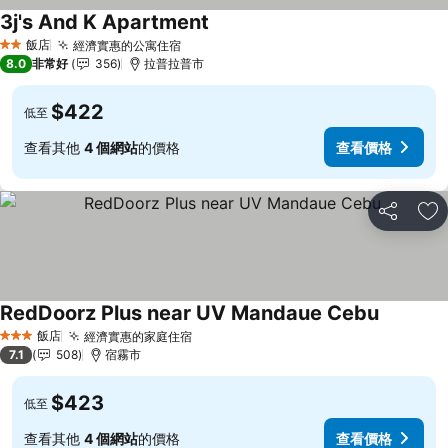
3j's And K Apartment
查看價格
飯店
經濟實惠的公寓住宿
查看價格
2 星級
8.0
非常好
356
拉普拉普市
$422
低至
查看其他
4 個網站
的價格
查看價格
分享
加
RedDoorz Plus near UV Mandaue Cebu
查看價格
飯店
經濟實惠的家庭住宿
查看價格
3 星級
7.1
508
宿霧市
$423
低至
查看其他
4 個網站
的價格
查看價格