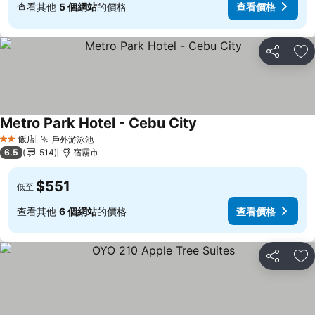
查看其他
5 個網站
的價格
查看價格
分享
加
Metro Park Hotel - Cebu City
查看價格
飯店
戶外游泳池
查看價格
2 星級
6.5
514
宿霧市
$551
低至
查看其他
6 個網站
的價格
查看價格
分享
加