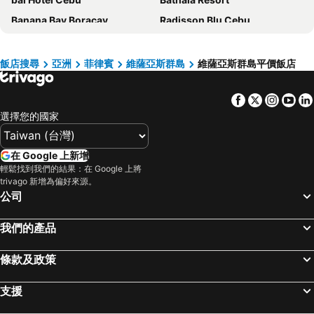
Banana Bay Boracay
Radisson Blu Cebu
Holiday Inn Cebu City by IHG
Hue Hotels and Resorts Boracay
Hotel Elizabeth Cebu
Savoy Hotel Boracay near Newcoast Beach
飯店搜尋
亞洲
菲律賓
維薩亞斯群島
維薩亞斯群島平價飯店
Marco Polo Plaza Cebu
Feliz Hotel Boracay
Facebook
Twitter
Insta
Yo
Citadines Cebu City
Henann Premier Coast Resort
選擇您的國家
Waterfront Cebu City Hotel & Casino
Toyoko Inn Cebu
Lex Hotel Cebu
Fili Hotel at Nustar Cebu
在 Google 上新增
Cebu Parklane International Hotel
Tambuli Seaside Resort and Spa
輕鬆找到我們的結果：在 Google 上將
trivago 新增為偏好來源。
Villa Caemilla Beach Boutique Hotel
One Central Hotel & Suites
公司
Paradise Garden Resort Hotel & Convention Center Boracay
Canyon Hotels & Resorts Boracay
Summit Galleria Cebu
Primeway Suites Cebu
我們的產品
Mövenpick Mactan Island Cebu
Aloha Boracay Hotel
條款及政策
The Ferra Premier by JG
Bayfront Hotel Cebu - North Reclamation
Mandarin Plaza Hotel
Red Coconut Beach Resort Boracay
支援
Sarrosa International Hotel and Residential Suites
Only Seed Resort