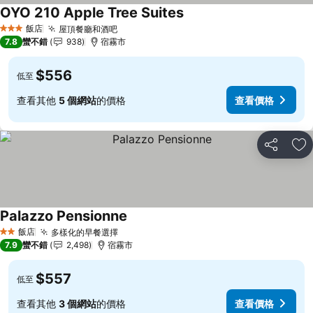
OYO 210 Apple Tree Suites
查看價格
飯店
屋頂餐廳和酒吧
查看價格
3 星級
7.8
蠻不錯
938
宿霧市
$556
低至
查看其他
5 個網站
的價格
查看價格
分享
加
Palazzo Pensionne
查看價格
飯店
多樣化的早餐選擇
查看價格
2 星級
7.9
蠻不錯
2,498
宿霧市
$557
低至
查看其他
3 個網站
的價格
查看價格