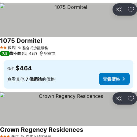
分享
加
1075 Dormitel
查看價格
飯店
整合式沙龍服務
查看價格
2 星級
7.8
蠻不錯
487
宿霧市
$464
低至
查看其他
7 個網站
的價格
查看價格
分享
加
Crown Regency Residences
查看價格
飯店
宿霧上城區地點