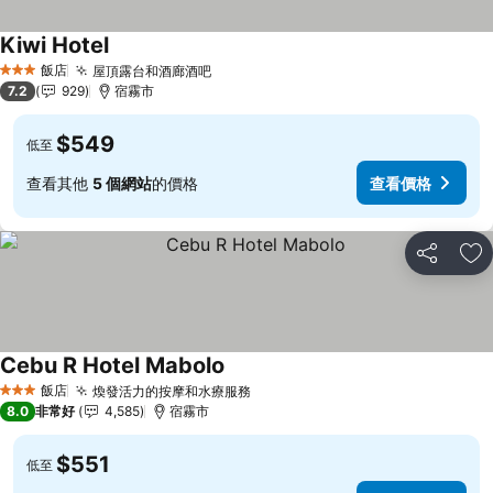
Kiwi Hotel
查看價格
飯店
屋頂露台和酒廊酒吧
查看價格
3 星級
7.2
929
宿霧市
$549
低至
查看其他
5 個網站
的價格
查看價格
分享
加
Cebu R Hotel Mabolo
查看價格
飯店
煥發活力的按摩和水療服務
查看價格
3 星級
8.0
非常好
4,585
宿霧市
$551
低至