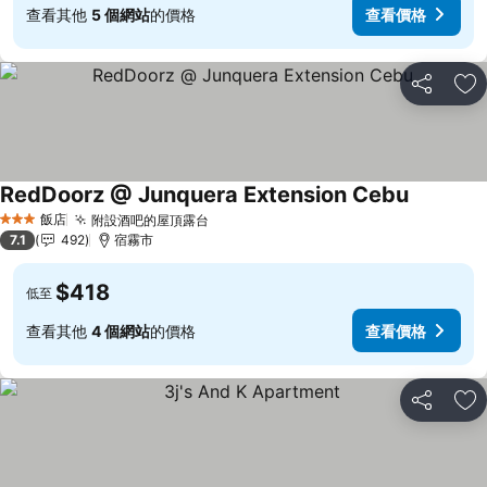
查看其他
5 個網站
的價格
查看價格
分享
加
RedDoorz @ Junquera Extension Cebu
查看價格
飯店
附設酒吧的屋頂露台
查看價格
3 星級
7.1
492
宿霧市
$418
低至
查看其他
4 個網站
的價格
查看價格
分享
加