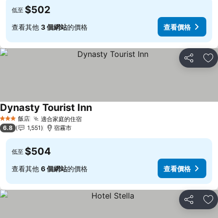
$502
低至
查看其他
3 個網站
的價格
查看價格
分享
加
Dynasty Tourist Inn
查看價格
飯店
適合家庭的住宿
查看價格
3 星級
6.8
1,551
宿霧市
$504
低至
查看其他
6 個網站
的價格
查看價格
分享
加