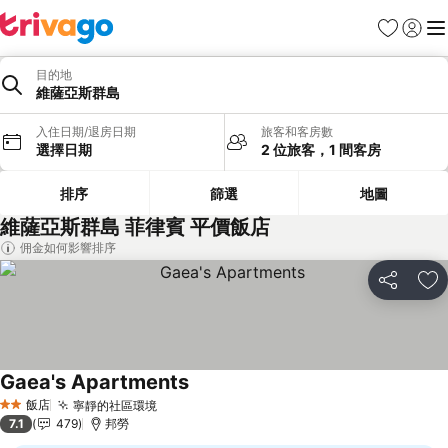
我的最愛
登入
選
目的地
維薩亞斯群島
入住日期/退房日期
旅客和客房數
選擇日期
2 位旅客，1 間客房
排序
篩選
地圖
維薩亞斯群島 菲律賓 平價飯店
佣金如何影響排序
分享
加
Gaea's Apartments
查看價格
飯店
寧靜的社區環境
查看價格
2 星級
7.1
479
邦勞