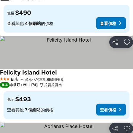
$490
低至
查看其他
4 個網站
的價格
查看價格
分享
加
Felicity Island Hotel
查看價格
飯店
多樣化的本地和國際美食
查看價格
3 星級
8.4
非常好
1,174
拉普拉普市
$493
低至
查看其他
7 個網站
的價格
查看價格
分享
加