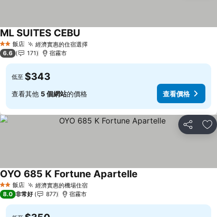
ML SUITES CEBU
查看價格
飯店
經濟實惠的住宿選擇
查看價格
2 星級
6.6
171
宿霧市
$343
低至
查看其他
5 個網站
的價格
查看價格
分享
加
OYO 685 K Fortune Apartelle
查看價格
飯店
經濟實惠的機場住宿
查看價格
2 星級
8.0
非常好
877
宿霧市