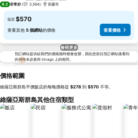
3 星級
8.2
非常好
3,564
宿霧市
$570
低至
查看其他
5 個網站
的價格
查看價格
檢視更多
預訂網站提供給我們的價格隨時都會改變，因此您前往預訂網站後看到
的價格未必會與 trivago 上的相同。
價格範圍
維薩亞斯群島平價飯店的每晚價格從
‎$278
到
‎$570
不等。
維薩亞斯群島其他住宿類型