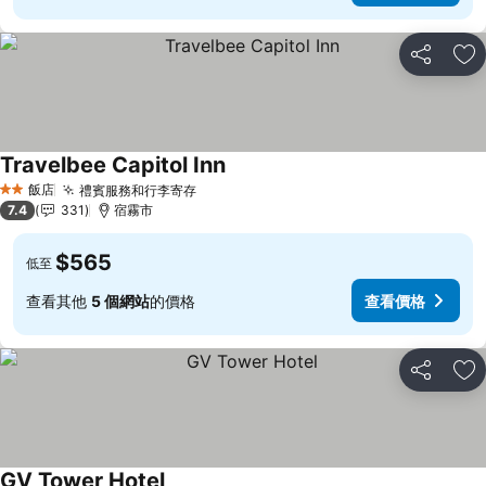
分享
加
Travelbee Capitol Inn
查看價格
飯店
禮賓服務和行李寄存
查看價格
2 星級
7.4
331
宿霧市
$565
低至
查看其他
5 個網站
的價格
查看價格
分享
加
GV Tower Hotel