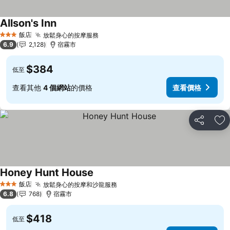
Allson's Inn
查看價格
飯店
放鬆身心的按摩服務
查看價格
3 星級
6.9
2,128
宿霧市
$384
低至
查看其他
4 個網站
的價格
查看價格
分享
加
Honey Hunt House
查看價格
飯店
放鬆身心的按摩和沙龍服務
查看價格
3 星級
6.8
768
宿霧市
$418
低至