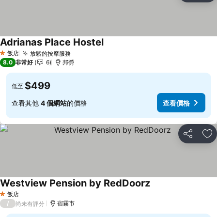
Adrianas Place Hostel
查看價格
飯店
放鬆的按摩服務
查看價格
1 星級
8.0
非常好
6
邦勞
$499
低至
查看其他
4 個網站
的價格
查看價格
分享
加
Westview Pension by RedDoorz
查看價格
飯店
1 星級
/
宿霧市
尚未有評分