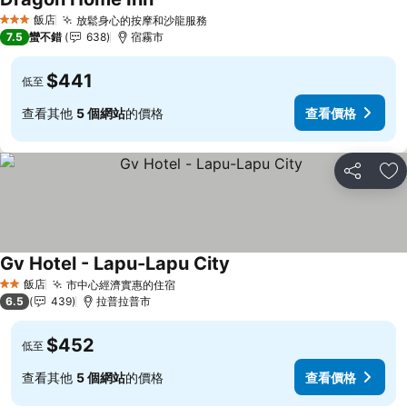
查看價格
飯店
放鬆身心的按摩和沙龍服務
查看價格
3 星級
7.5
蠻不錯
638
宿霧市
$441
低至
查看其他
5 個網站
的價格
查看價格
分享
加
Gv Hotel - Lapu-Lapu City
查看價格
飯店
市中心經濟實惠的住宿
查看價格
2 星級
6.5
439
拉普拉普市
$452
低至
查看其他
5 個網站
的價格
查看價格