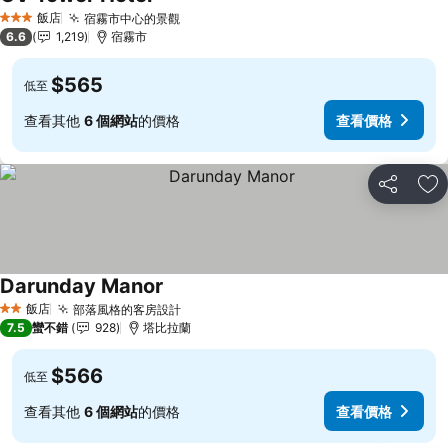
查看價格
飯店
宿霧市中心的景觀
查看價格
3 星級
6.6
1,219
宿霧市
$565
低至
查看其他
6 個網站
的價格
查看價格
分享
加
Darunday Manor
查看價格
飯店
部落風格的客房設計
查看價格
2 星級
7.5
蠻不錯
928
塔比拉蘭
$566
低至
查看其他
6 個網站
的價格
查看價格