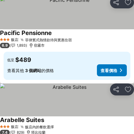
分享
加
Pacific Pensionne
查看價格
飯店
菲律賓式熱情款待與實惠住宿
查看價格
3 星級
6.9
1,893
宿霧市
$489
低至
查看其他
3 個網站
的價格
查看價格
分享
加
Arabelle Suites
查看價格
飯店
飯店內的餐飲選擇
查看價格
3 星級
7.4
829
塔比拉蘭