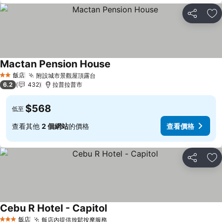
分享
加
Mactan Pension House
查看價格
飯店
附設城市景觀屋頂露台
查看價格
2 星級
6.2
432
拉普拉普市
$568
低至
查看其他
2 個網站
的價格
查看價格
分享
加
Cebu R Hotel - Capitol
查看價格
飯店
飯店內提供放鬆按摩服務
查看價格