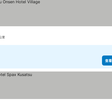
 公里
查看