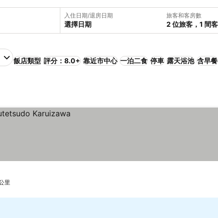
入住日期/退房日期
旅客和客房數
選擇日期
2 位旅客，1 間
飯店類型
評分：8.0+
靠近市中心
一泊二食
停車
露天浴池
含早餐
 公里