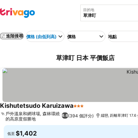
目的地
進階搜尋
價格 (由低到高)
價格
地點
草津盯 日本 平價飯店
Kishutetsudo Karuizawa
3 星級
戶外溫泉和網球場, 森林環繞
(394 個評分)
6.6
嬬戀, 距離草津盯 17.6
的高原度假勝地
$1,402
低至