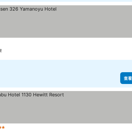
里
查看
星級