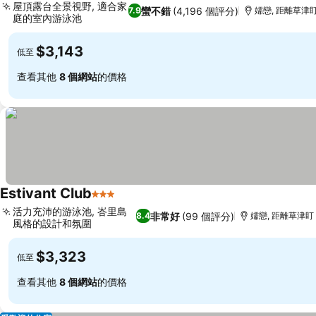
屋頂露台全景視野, 適合家
蠻不錯
(4,196 個評分)
7.9
嬬戀, 距離草津盯 
庭的室內游泳池
$3,143
低至
查看其他
8 個網站
的價格
Estivant Club
3 星級
活力充沛的游泳池, 峇里島
非常好
(99 個評分)
8.4
嬬戀, 距離草津盯 1
風格的設計和氛圍
$3,323
低至
查看其他
8 個網站
的價格