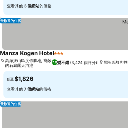
查看其他
3 個網站
的價格
受歡迎的住宿
Manza Kogen Hotel
3 星級
高海拔山區度假勝地, 寬敞
蠻不錯
(3,424 個評分)
7.9
嬬戀, 距離草津盯
的石庭露天浴池
$1,826
低至
查看其他
7 個網站
的價格
受歡迎的住宿