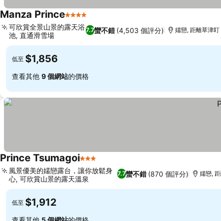
Manza Prince
4 星級
可欣賞全景山景的露天浴
蠻不錯
(4,503 個評分)
7.7
嬬戀, 距離草津盯 
池, 直通滑雪場
$1,856
低至
查看其他
9 個網站
的價格
Prince Tsumagoi
3 星級
風景優美的嬬戀露台，讓你放鬆身
蠻不錯
(870 個評分)
7.7
嬬戀, 距
心, 可欣賞山景的露天溫泉
$1,912
低至
查看其他
5 個網站
的價格