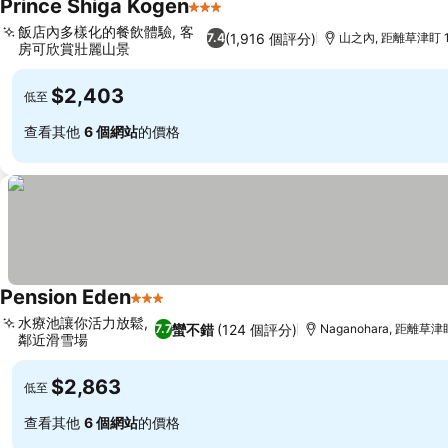
Prince Shiga Kogen
3 星級
飯店內多樣化的餐飲體驗, 客
(1,916 個評分)
7.4
山之內, 距離草津盯 1
房可欣賞壯麗山景
$2,403
低至
查看其他
6 個網站
的價格
Pension Eden
3 星級
水療池讓你活力放鬆,
蠻不錯
(124 個評分)
7.7
Naganohara, 距離草津盯
鄰近滑雪場
$2,863
低至
查看其他
6 個網站
的價格