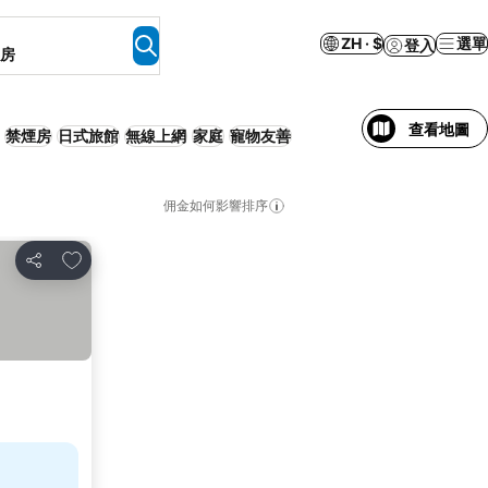
ZH · $
選單
登入
客房
查看地圖
禁煙房
日式旅館
無線上網
家庭
寵物友善
佣金如何影響排序
加入我的最愛
分享