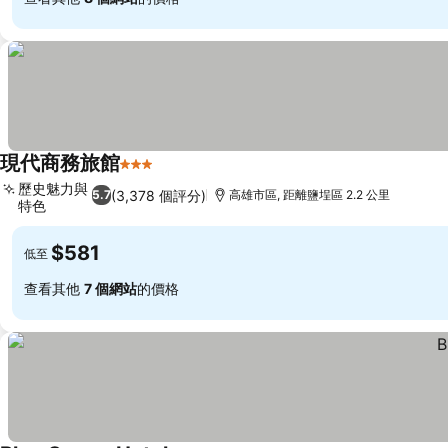
現代商務旅館
3 星級
歷史魅力與
(3,378 個評分)
5.7
高雄市區, 距離鹽埕區 2.2 公里
特色
$581
低至
查看其他
7 個網站
的價格