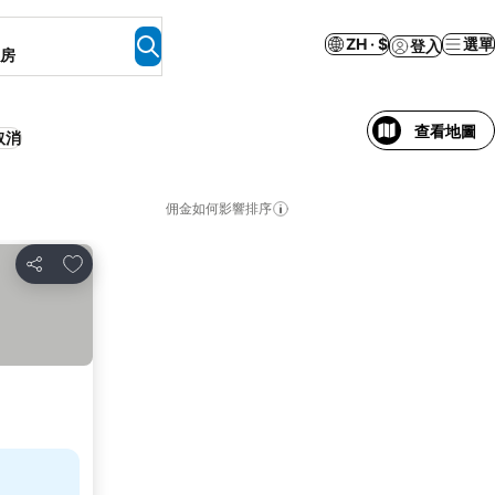
ZH · $
選單
登入
客房
查看地圖
取消
佣金如何影響排序
加入我的最愛
分享