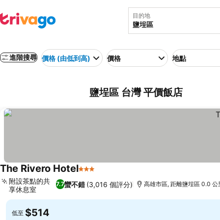
目的地
進階搜尋
價格 (由低到高)
價格
地點
鹽埕區 台灣 平價飯店
The Rivero Hotel
3 星級
附設茶點的共
蠻不錯
(3,016 個評分)
7.7
高雄市區, 距離鹽埕區 0.0 公
享休息室
$514
低至