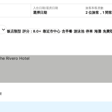
入住日期/退房日期
旅客和客房數
選擇日期
2 位旅客，1 間
飯店類型
評分：8.0+
靠近市中心
含早餐
游泳池
停車
海灘
免費
里