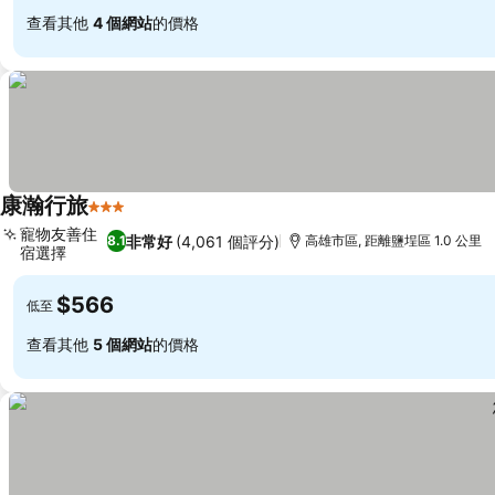
查看其他
4 個網站
的價格
康瀚行旅
3 星級
寵物友善住
非常好
(4,061 個評分)
8.1
高雄市區, 距離鹽埕區 1.0 公里
宿選擇
$566
低至
查看其他
5 個網站
的價格