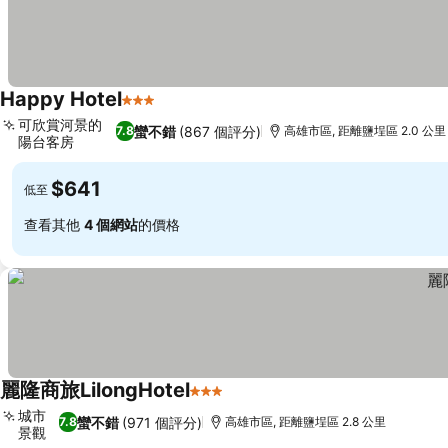
Happy Hotel
3 星級
可欣賞河景的
蠻不錯
(867 個評分)
7.8
高雄市區, 距離鹽埕區 2.0 公里
陽台客房
$641
低至
查看其他
4 個網站
的價格
麗隆商旅LilongHotel
3 星級
城市
蠻不錯
(971 個評分)
7.8
高雄市區, 距離鹽埕區 2.8 公里
景觀