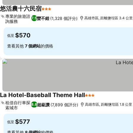
悠活農十六民宿
3 星級
專業的旅遊諮
蠻不錯
(1,328 個評分)
7.5
高雄市區, 距離鹽埕區 3.4 公里
詢服務
$570
低至
查看其他
7 個網站
的價格
La Hotel-Baseball Theme Hall
3 星級
租借自行車探
超級讚
(7,899 個評分)
8.8
高雄市區, 距離鹽埕區 1.8 公里
索城市
$577
低至
查看其他
8 個網站
的價格