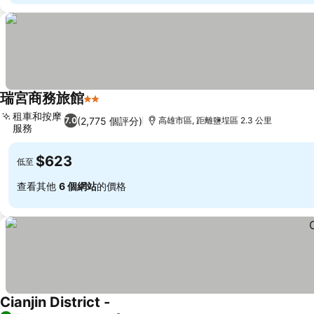
瑞宮商務旅館
2 星級
租車和按摩
(2,775 個評分)
7.0
高雄市區, 距離鹽埕區 2.3 公里
服務
$623
低至
查看其他
6 個網站
的價格
Cianjin District -