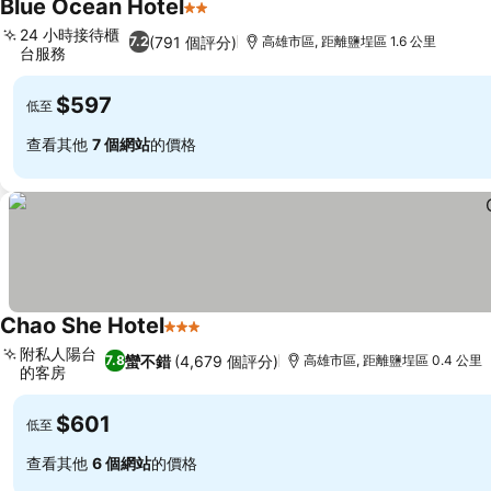
Blue Ocean Hotel
2 星級
24 小時接待櫃
(791 個評分)
7.2
高雄市區, 距離鹽埕區 1.6 公里
台服務
$597
低至
查看其他
7 個網站
的價格
Chao She Hotel
3 星級
附私人陽台
蠻不錯
(4,679 個評分)
7.8
高雄市區, 距離鹽埕區 0.4 公里
的客房
$601
低至
查看其他
6 個網站
的價格