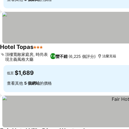
Hotel Topas
3 星級
頂樓寬敞家庭房, 時尚表
蠻不錯
(6,225 個評分)
7.8
法蘭克福
現主義風格大廳
$1,689
低至
查看其他
5 個網站
的價格