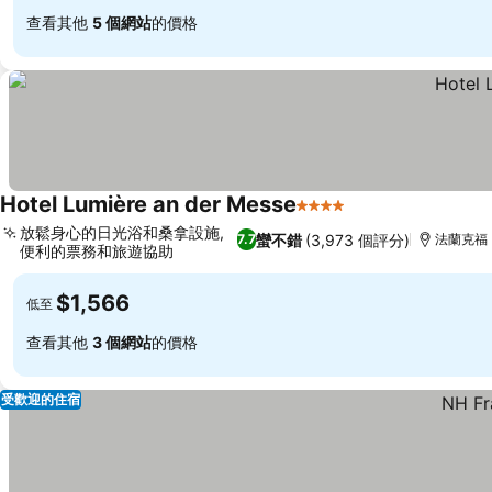
查看其他
5 個網站
的價格
Hotel Lumière an der Messe
4 星級
放鬆身心的日光浴和桑拿設施,
蠻不錯
(3,973 個評分)
7.7
法蘭克福
便利的票務和旅遊協助
$1,566
低至
查看其他
3 個網站
的價格
受歡迎的住宿