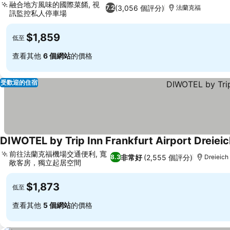
融合地方風味的國際菜餚, 視
(3,056 個評分)
7.2
法蘭克福
訊監控私人停車場
$1,859
低至
查看其他
6 個網站
的價格
受歡迎的住宿
DIWOTEL by Trip Inn Frankfurt Airport Dreiei
前往法蘭克福機場交通便利, 寬
非常好
(2,555 個評分)
8.3
Dreieich
敞客房，獨立起居空間
$1,873
低至
查看其他
5 個網站
的價格