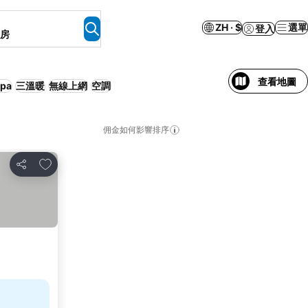
ZH · $
選單
登入
客房
查看地圖
pa
三溫暖
無線上網
空調
佣金如何影響排序
加入我的最愛
分享