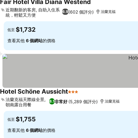
Fair Hotel Villa Diana Westend
近期翻新的客房, 自助入住系
(602 個評分)
6.9
法蘭克福
統，輕鬆又方便
$1,732
低至
查看其他
6 個網站
的價格
Hotel Schöne Aussicht
3 星級
法蘭克福天際線全景,
非常好
(5,289 個評分)
8.1
法蘭克福
朝南露台用餐
$1,755
低至
查看其他
6 個網站
的價格