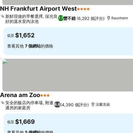
NH Frankfurt Airport West
4 星級
新鮮現做的早餐選擇, 採光良
蠻不錯
(6,292 個評分)
7.7
Raunheim
好的溫水室內泳池
$1,652
低至
查看其他
7 個網站
的價格
Arena am Zoo
3 星級
安全的飯店內停車場, 附連
(4,390 個評分)
6.6
法蘭克福
通房的家庭房
$1,669
低至
查看其他
5 個網站
的價格