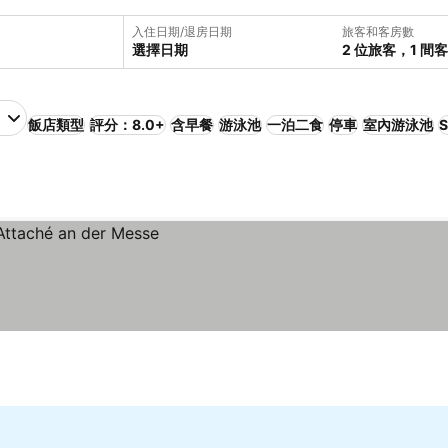
入住日期/退房日期
旅客和客房數
選擇日期
2 位旅客，1 間
飯店類型
評分：8.0+
含早餐
游泳池
一泊二食
停車
室內游泳池
S