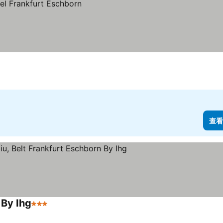
查看
 By Ihg
3 星級