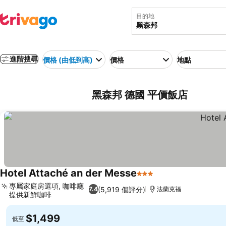
目的地
進階搜尋
價格 (由低到高)
價格
地點
黑森邦 德國 平價飯店
Hotel Attaché an der Messe
3 星級
專屬家庭房選項, 咖啡廳
(5,919 個評分)
7.4
法蘭克福
提供新鮮咖啡
$1,499
低至