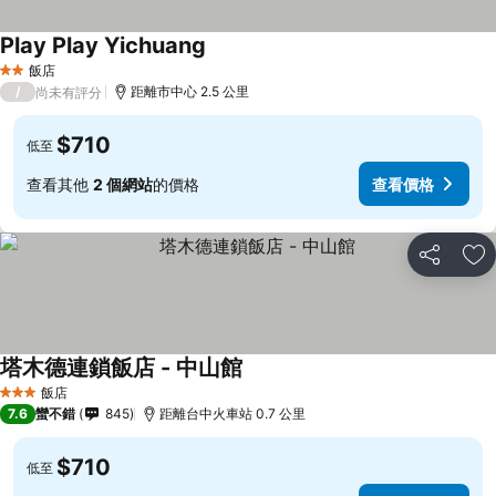
Play Play Yichuang
查看價格
飯店
2 星級
/
距離市中心 2.5 公里
尚未有評分
$710
低至
查看其他
2 個網站
的價格
查看價格
分享
加
塔木德連鎖飯店 - 中山館
查看價格
飯店
3 星級
7.6
蠻不錯
845
距離台中火車站 0.7 公里
$710
低至