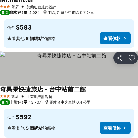
查看價格
飯店
莫蘭迪藍建築設計
查看價格
3 星級
8.2
非常好
4,082
中區, 距離台中市區 0.7 公里
$583
低至
查看其他
6 個網站
的價格
查看價格
分享
加
奇異果快捷旅店 - 台中站前二館
查看價格
飯店
工業風設計客房
查看價格
3 星級
8.4
非常好
13,707
距離台中火車站 0.4 公里
$592
低至
查看其他
5 個網站
的價格
查看價格