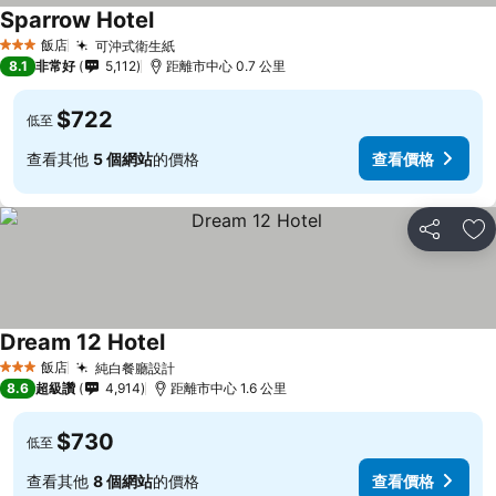
Sparrow Hotel
查看價格
飯店
可沖式衛生紙
查看價格
3 星級
8.1
非常好
5,112
距離市中心 0.7 公里
$722
低至
查看其他
5 個網站
的價格
查看價格
分享
加
Dream 12 Hotel
查看價格
飯店
純白餐廳設計
查看價格
3 星級
8.6
超級讚
4,914
距離市中心 1.6 公里
$730
低至
查看其他
8 個網站
的價格
查看價格