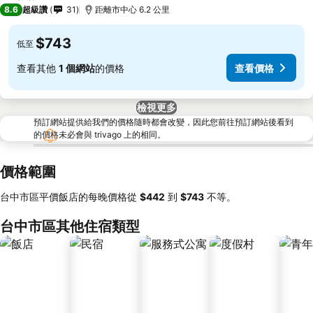
2 星級
8.6
超級讚
31
距離市中心 6.2 公里
$743
低至
查看其他
1 個網站
的價格
查看價格
檢視更多
預訂網站提供給我們的價格隨時都會改變，因此您前往預訂網站後看到
的價格未必會與 trivago 上的相同。
價格範圍
台中市區平價飯店的每晚價格從
‎$442
到
‎$743
不等。
台中市區其他住宿類型