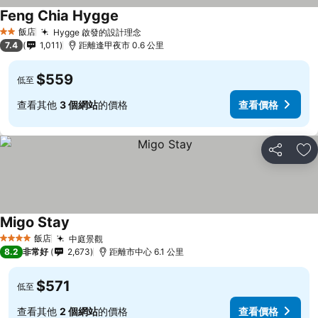
Feng Chia Hygge
查看價格
飯店
Hygge 啟發的設計理念
查看價格
2 星級
7.4
1,011
距離逢甲夜市 0.6 公里
$559
低至
查看其他
3 個網站
的價格
查看價格
分享
加
Migo Stay
查看價格
飯店
中庭景觀
查看價格
4 星級
8.2
非常好
2,673
距離市中心 6.1 公里
$571
低至
查看其他
2 個網站
的價格
查看價格