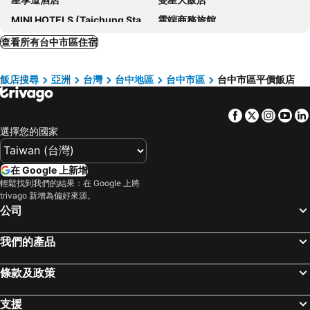
MINI HOTELS (Taichung Station Branch)
雲端商務旅館
Shunxi Time Hotel (Hongshan Lake Gufu Street)
T Hotel
查看所有台中市區住宿
企業家大飯店
富比世大飯店
飯店搜尋
亞洲
台灣
台中地區
台中市區
台中市區平價飯店
台中林酒店
KUN Tour Hotel
奇異果快捷旅店
薆悅酒店台中館
Facebook
Twitter
Insta
Yo
Howard Prince Hotel Taichung
Kloud Hotel
選擇您的國家
三好行旅
Hotel Z
清新溫泉飯店
永豐棧酒店大墩館
在 Google 上新增
53 Hotel
創意時尚飯店
輕鬆找到我們的結果：在 Google 上將
trivago 新增為偏好來源。
Raise Hotel Taichung
豐邑逢甲商旅
公司
薆悅酒店五權館
C U Hotel Taichung
我們的產品
台中博客創意旅店
文華道會館
頭等艙飯店 - 綠園道館
台中威汀城市酒店
條款及政策
Hotel Maple Taiwan Boulevard
Palmer Hotel
全國大飯店
享得道 Hotel
支援