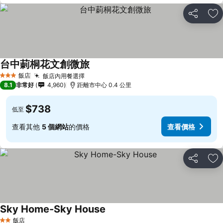
分享
加
台中莿桐花文創微旅
查看價格
飯店
飯店內用餐選擇
查看價格
3 星級
8.1
非常好
4,960
距離市中心 0.4 公里
$738
低至
查看其他
5 個網站
的價格
查看價格
分享
加
Sky Home-Sky House
查看價格
飯店