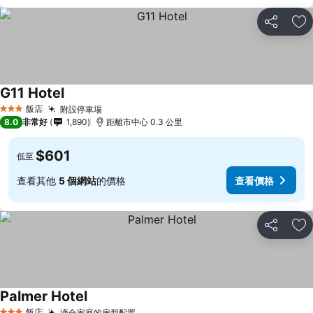
分享
加
G11 Hotel
查看價格
飯店
附設停車場
查看價格
3 星級
8.0
非常好
1,890
距離市中心 0.3 公里
$601
低至
查看其他
5 個網站
的價格
查看價格
分享
加
Palmer Hotel
查看價格
飯店
適合家庭的房型配置