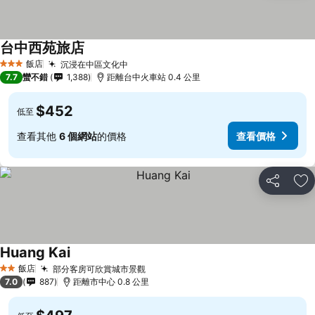
台中西苑旅店
查看價格
飯店
沉浸在中區文化中
查看價格
3 星級
7.7
蠻不錯
1,388
距離台中火車站 0.4 公里
$452
低至
查看其他
6 個網站
的價格
查看價格
分享
加
Huang Kai
查看價格
飯店
部分客房可欣賞城市景觀
查看價格
2 星級
7.0
887
距離市中心 0.8 公里