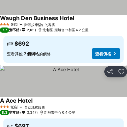
Waugh Den Business Hotel
查看價格
飯店
附設按摩浴缸的客房
查看價格
3 星級
7.7
蠻不錯
2,181
北屯區, 距離台中市區 4.2 公里
$692
低至
查看其他
7 個網站
的價格
查看價格
分享
加
A Ace Hotel
查看價格
飯店
自助洗衣服務
查看價格
3 星級
8.3
非常好
3,347
距離市中心 0.4 公里
$697
低至