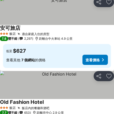
分享
加
安可旅店
查看價格
飯店
適合家庭入住的房型
查看價格
3 星級
7.8
蠻不錯
2,297
距離台中火車站 4.9 公里
$627
低至
查看其他
7 個網站
的價格
查看價格
分享
加
Old Fashion Hotel
查看價格
飯店
飯店內的餐廳和酒吧
查看價格
3 星級
7.7
蠻不錯
653
距離市中心 2.9 公里