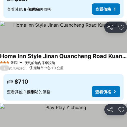
查看其他
8 個網站
的價格
查看價格
分享
加
Home Inn Style Jinan Quancheng Road Kuanhouli
查看價格
飯店
便利的館內停車設施
查看價格
3 星級
/
距離市中心 1.0 公里
尚未有評分
$710
低至
查看其他
1 個網站
的價格
查看價格
分享
加