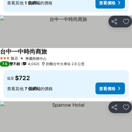
查看其他
1 個網站
的價格
查看價格
分享
加
台中一中時尚商旅
查看價格
飯店
專屬商務中心
查看價格
3 星級
7.5
蠻不錯
4,042
距離台中火車站 2.6 公里
$722
低至
查看其他
7 個網站
的價格
查看價格
分享
加