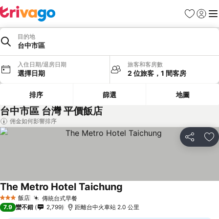
我的最愛
登入
選
目的地
台中市區
入住日期/退房日期
旅客和客房數
選擇日期
2 位旅客，1 間客房
排序
篩選
地圖
台中市區 台灣 平價飯店
佣金如何影響排序
分享
加
The Metro Hotel Taichung
查看價格
飯店
傳統台式早餐
查看價格
3 星級
7.9
蠻不錯
2,799
距離台中火車站 2.0 公里