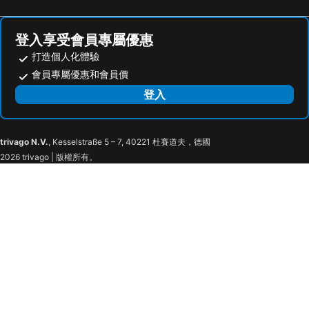
Military 75 Hotel
Comin' Place
台中日月千禧酒店
T11 T12 Hotel
登入享受會員專屬優惠
回行旅 逢甲館
Dragon Vally Hotel and Paradise
打造個人化體驗
穀關溫泉飯店
Guide Hotel Changhua Jhongjheng
會員專屬優惠和會員價
North Sea Hotel
台中裕元花園酒店
登入
Champs Elysees Hotel
Ohotel
Micasa Hotel
Mi Casa
trivago N.V.
, Kesselstraße 5 – 7, 40221 杜賽道夫，德國
安可旅店
中欣商務精品飯店
2026 trivago | 版權所有。
CityInn Hotel Plus - Taichung Station Branch
KIWI-Taichung Station Branch 1
奇異果快捷旅店-高雄車站店
巧合大飯店
東城年代旅舍
Le Méridien Taichung
瑞君商務旅館
Green Hotel - Tea Way
台中福爾摩沙酒店
沐品居 無櫃檯自助旅店
Shin Sei Bashi Hotel
樂府大飯店
Inn Hotel
Green Hotel - Midori