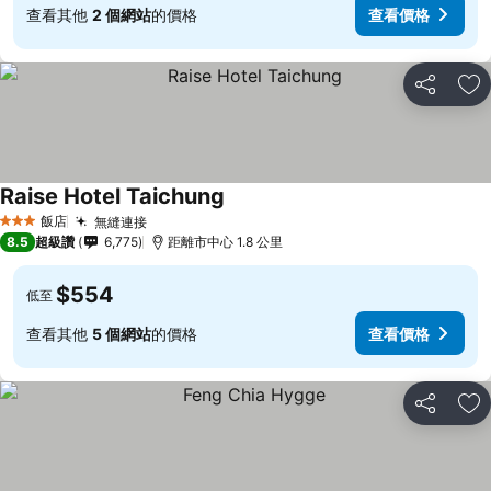
查看其他
2 個網站
的價格
查看價格
分享
加
Raise Hotel Taichung
查看價格
飯店
無縫連接
查看價格
3 星級
8.5
超級讚
6,775
距離市中心 1.8 公里
$554
低至
查看其他
5 個網站
的價格
查看價格
分享
加