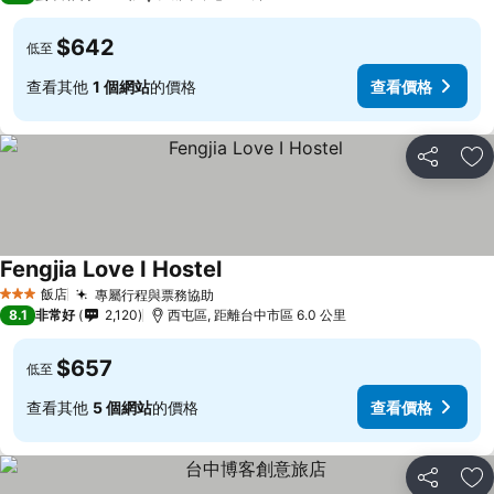
$642
低至
查看其他
1 個網站
的價格
查看價格
分享
加
Fengjia Love I Hostel
查看價格
飯店
專屬行程與票務協助
查看價格
3 星級
8.1
非常好
2,120
西屯區, 距離台中市區 6.0 公里
$657
低至
查看其他
5 個網站
的價格
查看價格
分享
加