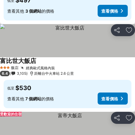
$497
低至
查看其他
3 個網站
的價格
查看價格
分享
加
富比世大飯店
查看價格
飯店
經典歐式風格內裝
查看價格
3 星級
6.4
3,105
距離台中火車站 2.6 公里
$530
低至
查看其他
7 個網站
的價格
查看價格
受歡迎的住宿
分享
加