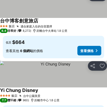
台中博客創意旅店
查看價格
飯店
適合家庭入住的住宿選擇
查看價格
3 星級
8.4
非常好
8,272
距離台中火車站 1.8 公里
$664
低至
查看其他
6 個網站
的價格
查看價格
分享
加
Yi Chung Disney
查看價格
飯店
台中公園美景
查看價格
4 星級
7.7
蠻不錯
960
距離市中心 1.8 公里