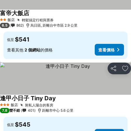
富帝大飯店
查看價格
飯店
輕鬆搞定行程與票券
查看價格
2 星級
6.5
862
烏日區, 距離台中市區 2.9 公里
$541
低至
查看其他
2 個網站
的價格
查看價格
分享
加
逢甲小日子 Tiny Day
查看價格
飯店
附私人陽台的客房
查看價格
3 星級
7.8
蠻不錯
401
距離市中心 5.6 公里
$545
低至