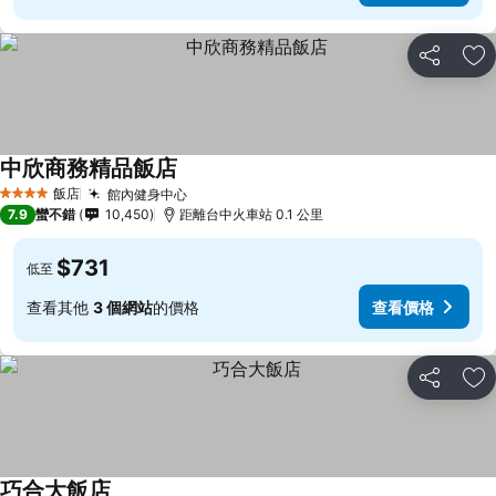
分享
加
中欣商務精品飯店
查看價格
飯店
館內健身中心
查看價格
4 星級
7.9
蠻不錯
10,450
距離台中火車站 0.1 公里
$731
低至
查看其他
3 個網站
的價格
查看價格
分享
加
巧合大飯店