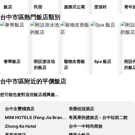
飯店
民宿
服務式公寓
度假村
青年
台中市區熱門飯店類別
奢華飯店
附設游泳池
寵物友善飯
Spa 飯店
附設
的飯店
店
的飯
台中市區附近的平價飯店
您可能也會對這些飯店感興趣...
台中永豐棧酒店
長榮桂冠酒店
MINI HOTELS (Feng Jia Branch)
奇異果快捷旅店 - 台中站前二館
Zhong Ke Hotel
台中一中時尚商旅
星享道酒店
雙星大飯店