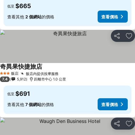
$665
低至
查看其他
2 個網站
的價格
查看價格
分享
加
奇異果快捷旅店
查看價格
飯店
飯店內提供按摩服務
查看價格
3 星級
7.4
5,912
距離市中心 1.0 公里
$691
低至
查看其他
7 個網站
的價格
查看價格
分享
加