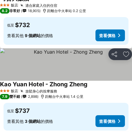
查看價格
飯店
適合家庭入住的住宿
查看價格
3 星級
8.2
非常好
18,905
距離台中火車站 0.2 公里
$732
低至
查看其他
9 個網站
的價格
查看價格
分享
加
Kao Yuan Hotel - Zhong Zheng
查看價格
飯店
放鬆身心的按摩服務
查看價格
3 星級
7.9
蠻不錯
2,898
距離台中火車站 1.4 公里
$737
低至
查看其他
3 個網站
的價格
查看價格