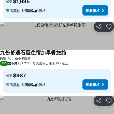
$1,695
低至
查看其他
3 個網站
的價格
查看價格
分享
加
九份舒適石屋住宿加早餐旅館
查看價格
民宿
九份全景海景
查看價格
7.6
蠻不錯
272
距離松山機場 29.7 公里
$987
低至
查看其他
3 個網站
的價格
查看價格
分享
加