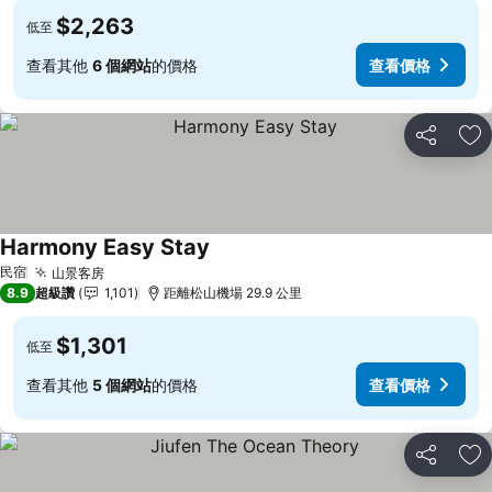
$2,263
低至
查看其他
6 個網站
的價格
查看價格
分享
加
Harmony Easy Stay
查看價格
民宿
山景客房
查看價格
8.9
超級讚
1,101
距離松山機場 29.9 公里
$1,301
低至
查看其他
5 個網站
的價格
查看價格
分享
加