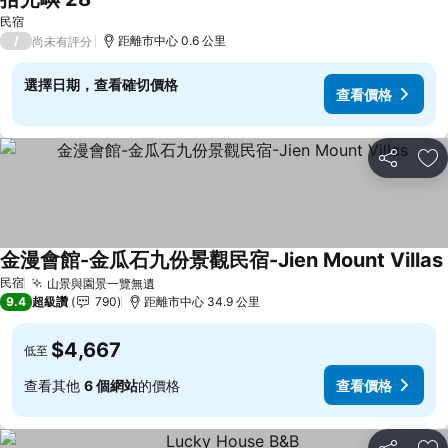
查看價格
民宿
/
距離市中心 0.6 公里
尚未有評分
選擇日期，查看確切價格
查看價格
分享
加
金漫會館-金瓜石九份景觀民宿-Jien Mount Villas
民宿
山景與園景一覽無遺
查看價格
9.4
超級讚
790
距離市中心 34.9 公里
$4,667
低至
查看其他
6 個網站
的價格
查看價格