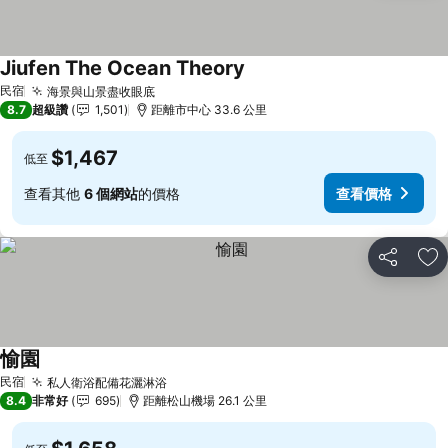
Jiufen The Ocean Theory
查看價格
民宿
海景與山景盡收眼底
查看價格
8.7
超級讚
1,501
距離市中心 33.6 公里
$1,467
低至
查看其他
6 個網站
的價格
查看價格
分享
加
愉園
查看價格
民宿
私人衛浴配備花灑淋浴
查看價格
8.4
非常好
695
距離松山機場 26.1 公里