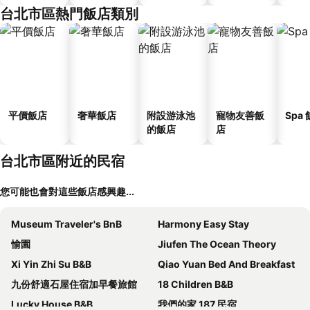
台北市區熱門飯店類別
平價飯店
奢華飯店
附設游泳池
寵物友善飯
Spa
的飯店
店
台北市區附近的民宿
您可能也會對這些飯店感興趣...
Museum Traveler's BnB
Harmony Easy Stay
愉園
Jiufen The Ocean Theory
Xi Yin Zhi Su B&B
Qiao Yuan Bed And Breakfast
九份舒適石屋住宿加早餐旅館
18 Children B&B
Lucky House B&B
我們的家 187 民宿