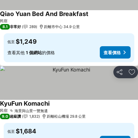
Qiao Yuan Bed And Breakfast
查看價格
民宿
8.1
非常好
289
距離市中心 34.9 公里
$1,249
低至
查看其他
1 個網站
的價格
查看價格
分享
加
KyuFun Komachi
查看價格
民宿
海景與山景一覽無遺
查看價格
9.0
超級讚
1,832
距離松山機場 29.8 公里
$1,684
低至