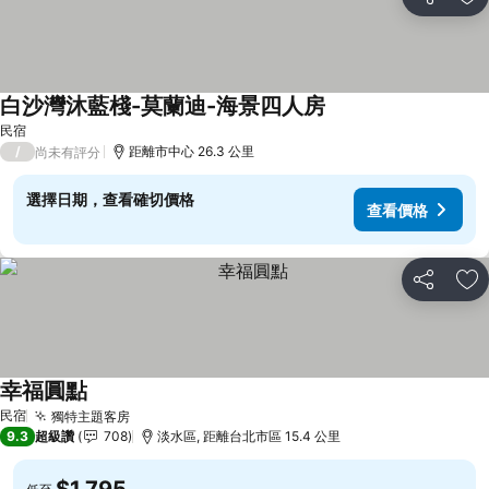
分享
加
白沙灣沐藍棧-莫蘭迪-海景四人房
查看價格
民宿
/
距離市中心 26.3 公里
尚未有評分
選擇日期，查看確切價格
查看價格
分享
加
幸福圓點
查看價格
民宿
獨特主題客房
查看價格
9.3
超級讚
708
淡水區, 距離台北市區 15.4 公里