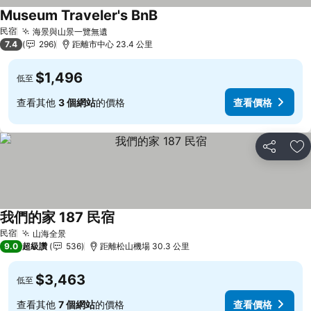
Museum Traveler's BnB
查看價格
民宿
海景與山景一覽無遺
查看價格
7.4
296
距離市中心 23.4 公里
$1,496
低至
查看其他
3 個網站
的價格
查看價格
分享
加
我們的家 187 民宿
查看價格
民宿
山海全景
查看價格
9.0
超級讚
536
距離松山機場 30.3 公里
$3,463
低至
查看其他
7 個網站
的價格
查看價格