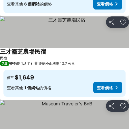
查看其他
6 個網站
的價格
查看價格
分享
加
三才靈芝農場民宿
查看價格
民宿
7.8
蠻不錯
11
距離松山機場 13.7 公里
$1,649
低至
查看其他
1 個網站
的價格
查看價格
分享
加