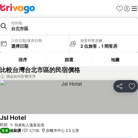
我的最愛
登入
選
目的地
台北市區
入住日期/退房日期
旅客和客房數
選擇日期
2 位旅客，1 間客房
排序
篩選
地圖
比較台灣台北市區的民宿價格
佣金如何影響排序
分享
加
Jsl Hotel
查看價格
民宿
烏來私人溫泉浴池
查看價格
8.6
超級讚
2,119
距離市中心 2.5 公里