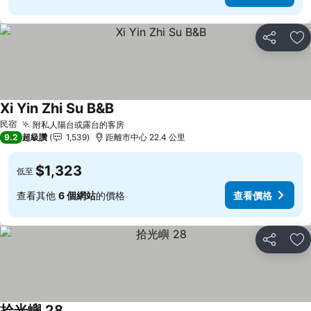
分享
加
Xi Yin Zhi Su B&B
查看價格
民宿
附私人陽台或露台的客房
查看價格
9.2
超級讚
1,539
距離市中心 22.4 公里
$1,323
低至
查看其他
6 個網站
的價格
查看價格
分享
加
拾光嶼 28