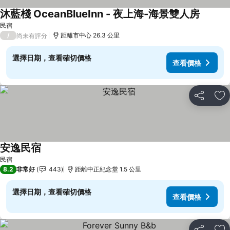
沐藍棧 OceanBlueInn - 夜上海-海景雙人房
查看價
民宿
/
距離市中心 26.3 公里
尚未有評分
選擇日期，查看確切價格
查看價格
分享
加
安逸民宿
查看價格
民宿
8.2
非常好
443
距離中正紀念堂 1.5 公里
選擇日期，查看確切價格
查看價格