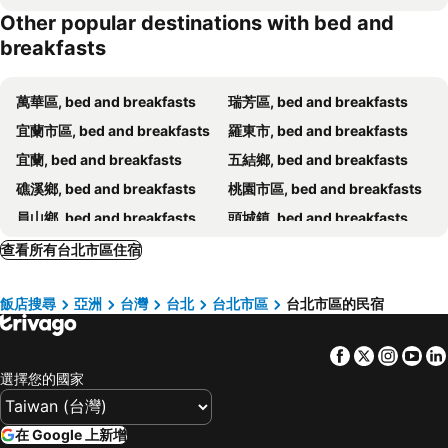
Other popular destinations with bed and
Jsl Hotel
Jiufen The Ore Inn
breakfasts
KyuFun Komachi
九份晴悅民宿
幸福圓點
金漫會館-金瓜石九份景觀民宿-Jien Mount Villas
萬華區, bed and breakfasts
瑞芳區, bed and breakfasts
三才靈芝農場民宿
九份柳園民宿
宜蘭市區, bed and breakfasts
羅東市, bed and breakfasts
Comfort & Convenience Your Life Escape
OwlStay Jiufen Green Ray - 故事所 山中夢遊 九份綠光
宜蘭, bed and breakfasts
五結鄉, bed and breakfasts
樂居 台北
Ximen Niania
礁溪鄉, bed and breakfasts
桃園市區, bed and breakfasts
紅色鐵門
Reishi Expert B And B
員山鄉, bed and breakfasts
頭城鎮, bed and breakfasts
輕便露民宿
Forever Sunny B&b
三星鄉, bed and breakfasts
仁愛區, bed and breakfasts
查看所有台北市區住宿
Jiufen 35
烏來, bed and breakfasts
三芝區, bed and breakfasts
飯店搜尋
亞洲
台灣
台北
台北市區
台北市區的民宿
雙溪區, bed and breakfasts
淡水區, bed and breakfasts
三重區, bed and breakfasts
關西鎮, bed and breakfasts
Facebook
Twitter
Insta
Yo
壯圍鄉, bed and breakfasts
中正區, bed and breakfasts
選擇您的國家
中壢市, bed and breakfasts
大溪鎮, bed and breakfasts
平溪區, bed and breakfasts
在 Google 上新增