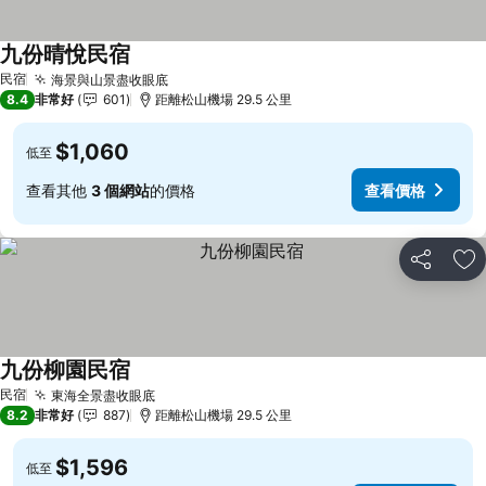
九份晴悅民宿
查看價格
民宿
海景與山景盡收眼底
查看價格
8.4
非常好
601
距離松山機場 29.5 公里
$1,060
低至
查看其他
3 個網站
的價格
查看價格
分享
加
九份柳園民宿
查看價格
民宿
東海全景盡收眼底
查看價格
8.2
非常好
887
距離松山機場 29.5 公里
$1,596
低至