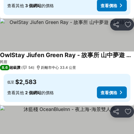
查看其他
3 個網站
的價格
查看價格
分享
加
OwlStay Jiufen Green Ray - 故事所 山中夢遊 九份綠光
查看價格
民宿
8.6
超級讚
54
距離市中心 33.4 公里
$2,583
低至
查看其他
2 個網站
的價格
查看價格
分享
加