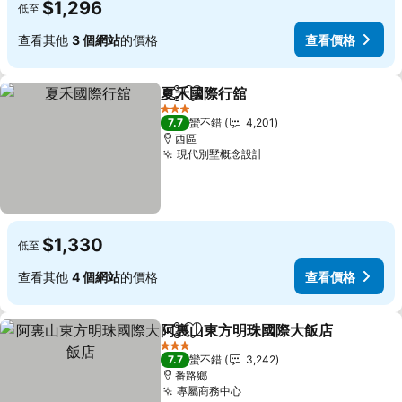
$1,296
低至
查看其他
3 個網站
的價格
查看價格
夏禾國際行舘
分享
加入我的最愛
3 星級
7.7
蠻不錯
4,201
西區
現代別墅概念設計
$1,330
低至
查看其他
4 個網站
的價格
查看價格
阿裏山東方明珠國際大飯店
分享
加入我的最愛
3 星級
7.7
蠻不錯
3,242
番路鄉
專屬商務中心