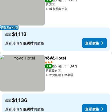
7.9
蠻不錯
4,676
西區
城市景觀住宿
受歡迎的住宿
$1,113
低至
查看其他
5 個網站
的價格
查看價格
Yoyo Hotel
分享
加入我的最愛
3 星級
7.8
蠻不錯
6,147
嘉義市區
便捷的地下停車場
$1,136
低至
查看其他
5 個網站
的價格
查看價格