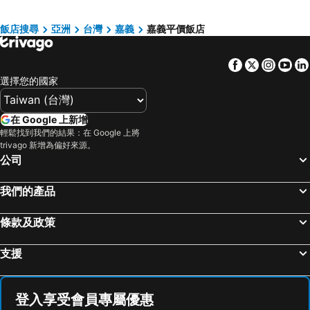
Chiayi Look Hotel
Hsin Hotel
Dreamer Hotel
嘉義觀止飯店
飯店搜尋
亞洲
台灣
嘉義
嘉義平價飯店
Maison de Chine Hotel Chiayi
Hotel Indigo Alishan By Ihg
Facebook
Twitter
Insta
Yo
里亞行旅
Lan Kwai Fong Garden Hotel
選擇您的國家
阿裏山東方明珠國際大飯店
承億文旅 - 桃城茶樣子
Country Garden Hotel
鼎川大飯店
在 Google 上新增
Voco Chiayi By Ihg
The Brick Hotel
輕鬆找到我們的結果：在 Google 上將
trivago 新增為偏好來源。
登山別館
Renyi Lake Hotel
公司
永悅商務大飯店
Qun Feng Hotel
阿里山奮起湖雅琇山莊
Yes Hotel
我們的產品
Anna King Hotel
Orient Luxury Hotel
條款及政策
Hoya Resort Hotel Chiayi
南院旅墅
Gene Long Haiy Att Hotel
奮起湖老街大飯店
支援
夏禾國際行舘
Mega Hotel
山海大飯店
Esun Villa Hotel
登入享受會員專屬優惠
Chia Shih Pao Hotel
詹德仁茶園民宿