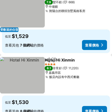
3 星級
7.9
蠻不錯
668
中埔鄉
附陽台的聯排別墅風格客房
受歡迎的住宿
$1,529
低至
查看其他
7 個網站
的價格
查看價格
Hotel Hi Xinmin
分享
加入我的最愛
4 星級
8.1
非常好
11,220
嘉義市區
飯店內設有中西式餐廳
$1,530
低至
查看其他
8 個網站
的價格
查看價格