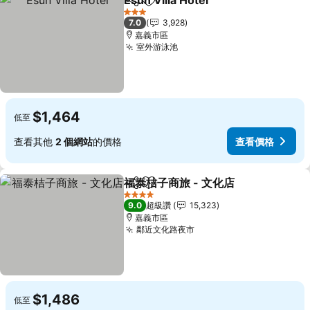
Esun Villa Hotel
分享
加入我的最愛
3 星級
7.0
3,928
嘉義市區
室外游泳池
$1,464
低至
查看其他
2 個網站
的價格
查看價格
福泰桔子商旅 - 文化店
分享
加入我的最愛
4 星級
9.0
超級讚
15,323
嘉義市區
鄰近文化路夜市
$1,486
低至