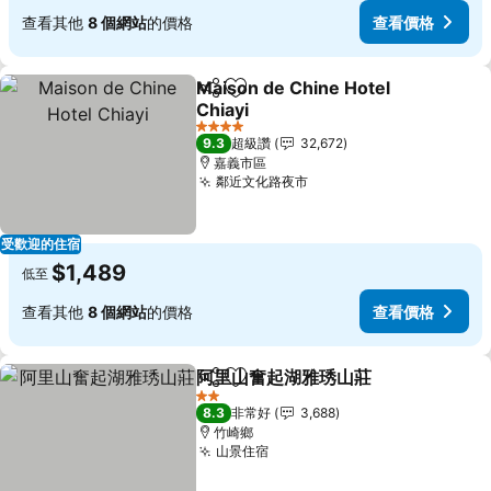
查看其他
8 個網站
的價格
查看價格
Maison de Chine Hotel
分享
加入我的最愛
Chiayi
4 星級
9.3
超級讚
32,672
嘉義市區
鄰近文化路夜市
受歡迎的住宿
$1,489
低至
查看其他
8 個網站
的價格
查看價格
阿里山奮起湖雅琇山莊
分享
加入我的最愛
2 星級
8.3
非常好
3,688
竹崎鄉
山景住宿