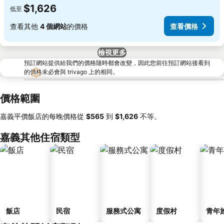
$1,626
低至
查看其他
4 個網站
的價格
查看價格
檢視更多
預訂網站提供給我們的價格隨時都會改變，因此您前往預訂網站後看到
的價格未必會與 trivago 上的相同。
價格範圍
嘉義平價飯店的每晚價格從
‎$565
到
‎$1,626
不等。
嘉義其他住宿類型
飯店
民宿
服務式公寓
度假村
青年