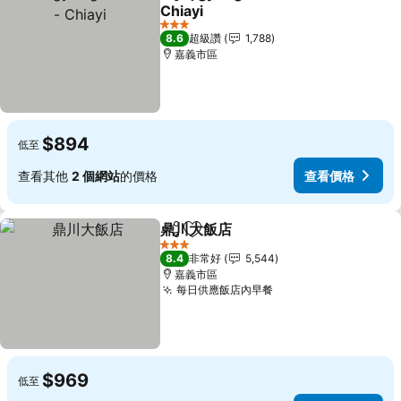
分享
加入我的最愛
Chiayi
3 星級
8.6
超級讚
1,788
嘉義市區
$894
低至
查看其他
2 個網站
的價格
查看價格
鼎川大飯店
分享
加入我的最愛
3 星級
8.4
非常好
5,544
嘉義市區
每日供應飯店內早餐
$969
低至