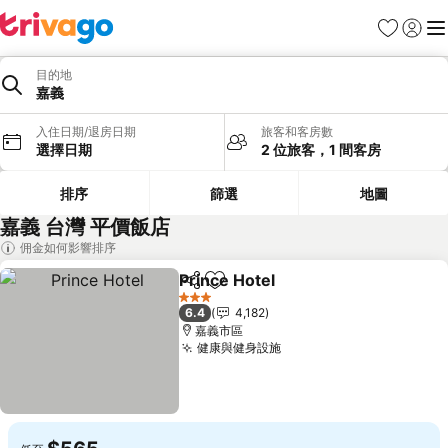
我的最愛
登入
選
目的地
嘉義
入住日期/退房日期
旅客和客房數
選擇日期
2 位旅客，1 間客房
排序
篩選
地圖
嘉義 台灣 平價飯店
佣金如何影響排序
Prince Hotel
分享
加入我的最愛
3 星級
6.4
4,182
嘉義市區
健康與健身設施