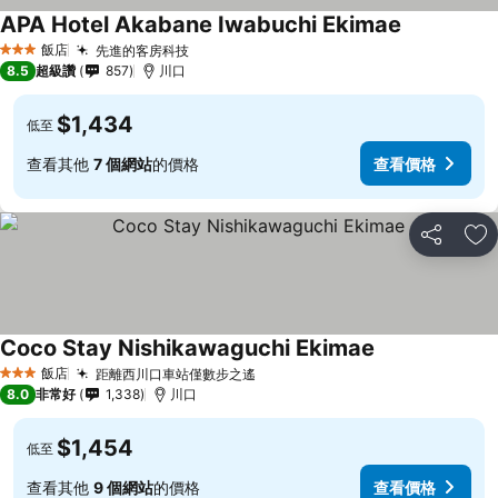
APA Hotel Akabane Iwabuchi Ekimae
飯店
先進的客房科技
3 星級
8.5
超級讚
857
川口
$1,434
低至
查看其他
7 個網站
的價格
查看價格
分享
加
Coco Stay Nishikawaguchi Ekimae
飯店
距離西川口車站僅數步之遙
3 星級
8.0
非常好
1,338
川口
$1,454
低至
查看其他
9 個網站
的價格
查看價格