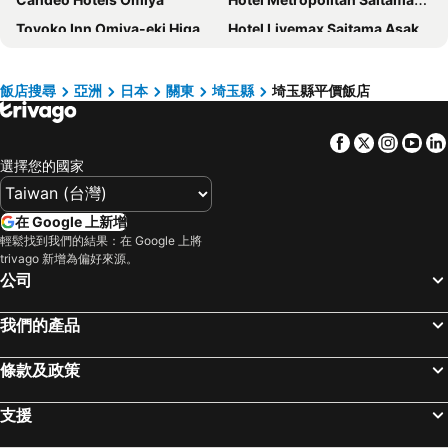
Toyoko Inn Omiya-eki Higashi-guchi
Hotel Livemax Saitama Asaka Ekimae
Wakoshi Tobu Hotel
東橫INN 筑波快速八潮站北口
Hotel Sun Clover Koshigaya Eki mae
Toyoko Inn Soka eki nishiguchi
飯店搜尋
亞洲
日本
關東
埼玉縣
埼玉縣平價飯店
Toyoko Inn Misato-chuo Ekimae
川口微笑飯店
Facebook
Twitter
Insta
Yo
Royal Pines Hotel Urawa
Toyoko Inn Nishi-kawaguchi-eki
選擇您的國家
TOKIO's HOTEL
Coco Stay Nishikawaguchi Ekimae
Toyoko Inn Shiki eki Higashi guchi
Hotel Housen Soka
在 Google 上新增
APA Hotel Saitama Yatsuka Ekimae
Toyoko Inn Urawa misono eki Higashi guchi
輕鬆找到我們的結果：在 Google 上將
trivago 新增為偏好來源。
Toyoko Inn Kita-toda-eki Higashi-guchi
Wa Style Tokyo
公司
Super Hotel Saitama Kawagoe
Comfort Stay Miyabi
Toyoko Inn Saitama Shintoshin
東橫INN 埼玉三鄉站前
我們的產品
Toyoko Inn Yashio Ekimae
Wallaby House
條款及政策
東橫INN 和光市站前
Route-Inn Chichibu
WORLD ASAHI HOTEL
Hana Hanazono Inter
支援
Nishikawaguchi Station Hotel Stay Lounge
The Mark Grand Hotel