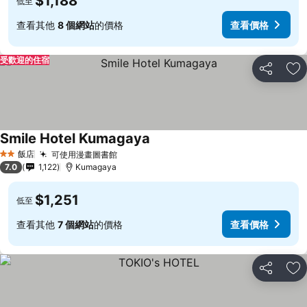
$1,188
低至
查看其他
8 個網站
的價格
查看價格
受歡迎的住宿
分享
加
Smile Hotel Kumagaya
飯店
可使用漫畫圖書館
2 星級
7.0
1,122
Kumagaya
$1,251
低至
查看其他
7 個網站
的價格
查看價格
分享
加