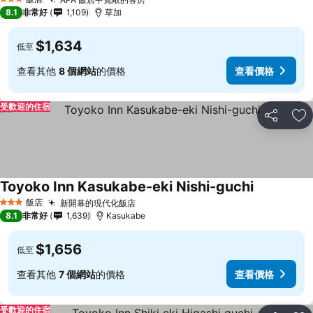
3 星級
8.1
非常好
1,109
草加
$1,634
低至
查看其他
8 個網站
的價格
查看價格
受歡迎的住宿
分享
加
Toyoko Inn Kasukabe-eki Nishi-guchi
飯店
新開幕的現代化飯店
3 星級
8.1
非常好
1,639
Kasukabe
$1,656
低至
查看其他
7 個網站
的價格
查看價格
受歡迎的住宿