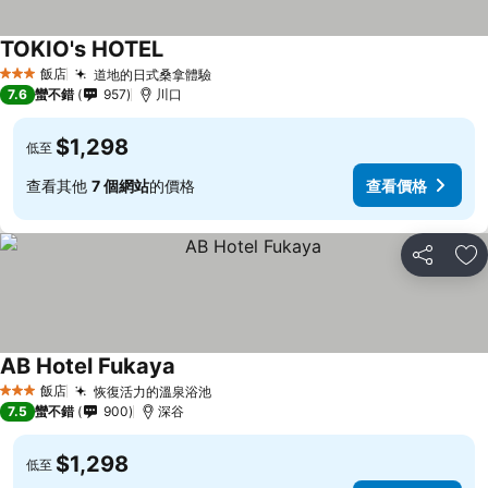
TOKIO's HOTEL
飯店
道地的日式桑拿體驗
3 星級
7.6
蠻不錯
957
川口
$1,298
低至
查看其他
7 個網站
的價格
查看價格
分享
加
AB Hotel Fukaya
飯店
恢復活力的溫泉浴池
3 星級
7.5
蠻不錯
900
深谷
$1,298
低至