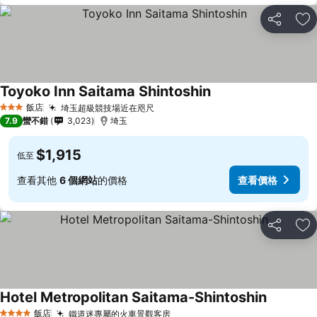
分享
加
Toyoko Inn Saitama Shintoshin
飯店
埼玉超級競技場近在咫尺
3 星級
7.9
蠻不錯
3,023
埼玉
$1,915
低至
查看其他
6 個網站
的價格
查看價格
分享
加
Hotel Metropolitan Saitama-Shintoshin
飯店
鐵道迷專屬的火車景觀客房