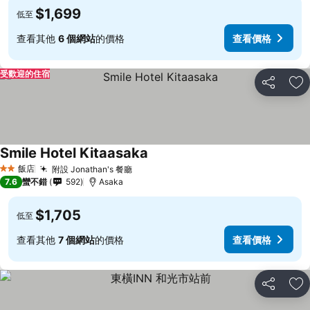
$1,699
低至
查看其他
6 個網站
的價格
查看價格
受歡迎的住宿
分享
加
Smile Hotel Kitaasaka
飯店
附設 Jonathan's 餐廳
2 星級
7.6
蠻不錯
592
Asaka
$1,705
低至
查看其他
7 個網站
的價格
查看價格
分享
加