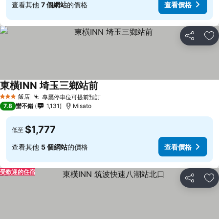
查看其他
7 個網站
的價格
查看價格
分享
加
東橫INN 埼玉三鄉站前
飯店
專屬停車位可提前預訂
3 星級
7.8
蠻不錯
1,131
Misato
$1,777
低至
查看其他
5 個網站
的價格
查看價格
受歡迎的住宿
分享
加