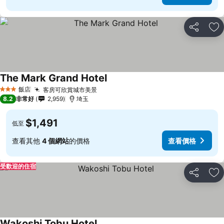
分享
加
The Mark Grand Hotel
飯店
客房可欣賞城市美景
3 星級
8.2
非常好
2,959
埼玉
$1,491
低至
查看其他
4 個網站
的價格
查看價格
受歡迎的住宿
分享
加
Wakoshi Tobu Hotel