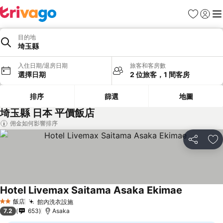
我的最愛
登入
選
目的地
埼玉縣
入住日期/退房日期
旅客和客房數
選擇日期
2 位旅客，1 間客房
排序
篩選
地圖
埼玉縣 日本 平價飯店
佣金如何影響排序
分享
加
Hotel Livemax Saitama Asaka Ekimae
飯店
館內洗衣設施
2 星級
7.2
653
Asaka