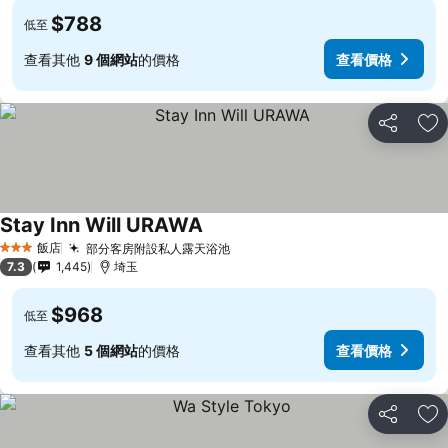
$788
低至
查看其他
9 個網站
的價格
查看價格
分享
加
Stay Inn Will URAWA
飯店
部分客房附設私人露天浴池
3 星級
7.3
1,445
埼玉
$968
低至
查看其他
5 個網站
的價格
查看價格
分享
加