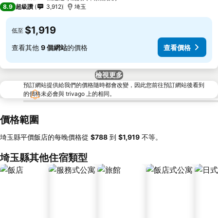
4 星級
8.9
超級讚
3,912
埼玉
$1,919
低至
查看其他
9 個網站
的價格
查看價格
檢視更多
預訂網站提供給我們的價格隨時都會改變，因此您前往預訂網站後看到
的價格未必會與 trivago 上的相同。
價格範圍
埼玉縣平價飯店的每晚價格從
‎$788
到
‎$1,919
不等。
埼玉縣其他住宿類型