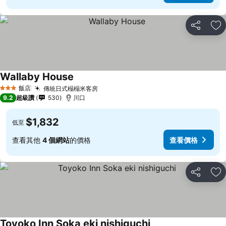
分享
加
Wallaby House
飯店
傳統日式榻榻米客房
3 星級
9.2
超級讚
530
川口
$1,832
低至
查看其他
4 個網站
的價格
查看價格
分享
加
Toyoko Inn Soka eki nishiguchi