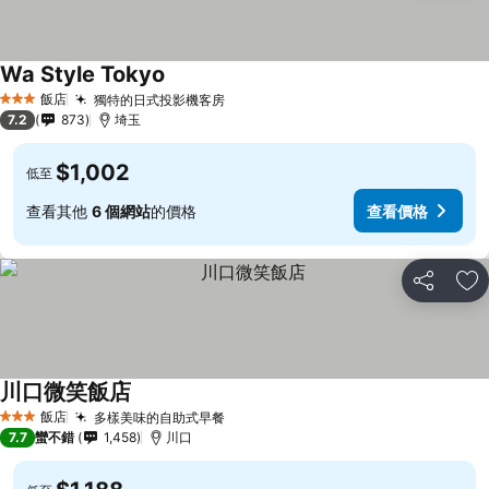
Wa Style Tokyo
飯店
獨特的日式投影機客房
3 星級
7.2
873
埼玉
$1,002
低至
查看其他
6 個網站
的價格
查看價格
分享
加
川口微笑飯店
飯店
多樣美味的自助式早餐
3 星級
7.7
蠻不錯
1,458
川口