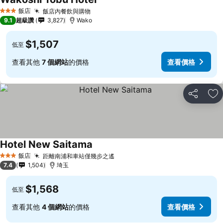
飯店
飯店內餐飲與購物
3 星級
9.1
超級讚
3,827
Wako
$1,507
低至
查看其他
7 個網站
的價格
查看價格
分享
加
Hotel New Saitama
飯店
距離南浦和車站僅幾步之遙
3 星級
7.4
1,504
埼玉
$1,568
低至
查看其他
4 個網站
的價格
查看價格