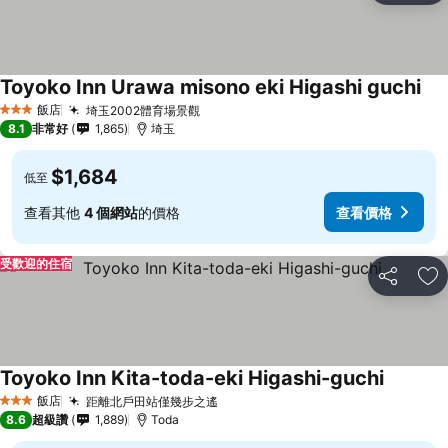
Toyoko Inn Urawa misono eki Higashi guchi
飯店
埼玉2002體育場景觀
3 星級
8.1
非常好
1,865
埼玉
$1,684
低至
查看其他
4 個網站
的價格
查看價格
受歡迎的住宿
分享
加
Toyoko Inn Kita-toda-eki Higashi-guchi
飯店
距離北戶田站僅幾步之遙
3 星級
8.6
超級讚
1,889
Toda