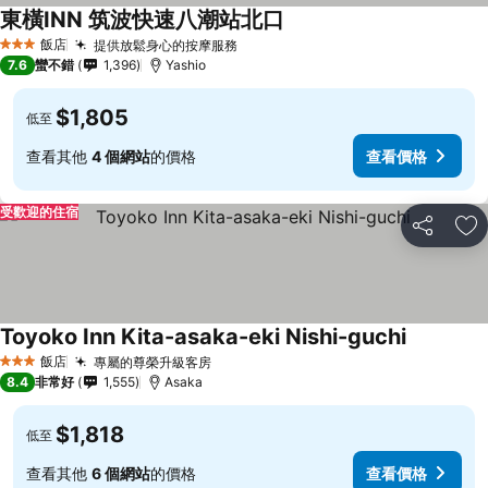
東橫INN 筑波快速八潮站北口
飯店
提供放鬆身心的按摩服務
3 星級
7.6
蠻不錯
1,396
Yashio
$1,805
低至
查看其他
4 個網站
的價格
查看價格
受歡迎的住宿
分享
加
Toyoko Inn Kita-asaka-eki Nishi-guchi
飯店
專屬的尊榮升級客房
3 星級
8.4
非常好
1,555
Asaka
$1,818
低至
查看其他
6 個網站
的價格
查看價格