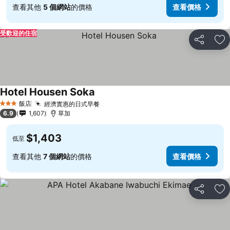
查看其他
5 個網站
的價格
查看價格
受歡迎的住宿
分享
加
Hotel Housen Soka
飯店
經濟實惠的日式早餐
3 星級
6.9
1,607
草加
$1,403
低至
查看其他
7 個網站
的價格
查看價格
分享
加