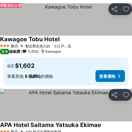
受歡迎的住宿
分享
加
Kawagoe Tobu Hotel
飯店
鄰近歷史悠久的「小江戶」區
3 星級
8.6
超級讚
5,455
Kawagoe
$1,602
低至
查看其他
8 個網站
的價格
查看價格
分享
加
APA Hotel Saitama Yatsuka Ekimae
飯店
APA 飯店中寬敞的客房