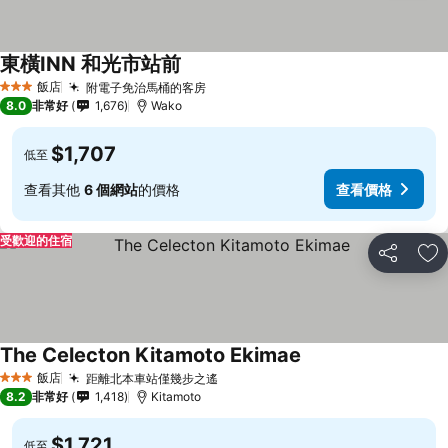
東橫INN 和光市站前
飯店
附電子免治馬桶的客房
3 星級
8.0
非常好
1,676
Wako
$1,707
低至
查看其他
6 個網站
的價格
查看價格
受歡迎的住宿
分享
加
The Celecton Kitamoto Ekimae
飯店
距離北本車站僅幾步之遙
3 星級
8.2
非常好
1,418
Kitamoto
$1,721
低至