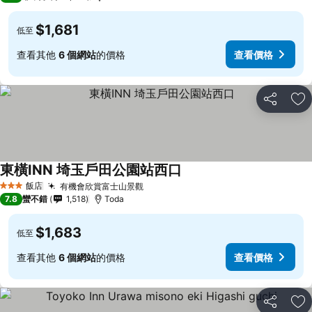
$1,681
低至
查看其他
6 個網站
的價格
查看價格
分享
加
東橫INN 埼玉戶田公園站西口
飯店
有機會欣賞富士山景觀
3 星級
7.8
蠻不錯
1,518
Toda
$1,683
低至
查看其他
6 個網站
的價格
查看價格
分享
加