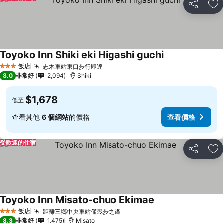
分享
加
Toyoko Inn Shiki eki Higashi guchi
飯店
志木車站東口步行即達
3 星級
8.0
非常好
2,094
Shiki
$1,678
低至
查看其他
6 個網站
的價格
查看價格
受歡迎的住宿
分享
加
Toyoko Inn Misato-chuo Ekimae
飯店
距離三鄉中央車站僅幾步之遙
3 星級
8.3
非常好
1,475
Misato