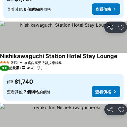
查看其他
6 個網站
的價格
查看價格
分享
加
Nishikawaguchi Station Hotel Stay Lounge
飯店
在房內享受放鬆按摩服務
3 星級
8.6
超級讚
494
川口
$1,740
低至
查看其他
7 個網站
的價格
查看價格
分享
加