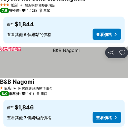
飯店
鄰近購物和餐飲場所
3 星級
7.6
蠻不錯
1,428
草加
$1,844
低至
查看其他
6 個網站
的價格
查看價格
受歡迎的住宿
分享
加
B&B Nagomi
飯店
附烤肉設施的屋頂露台
1 星級
8.0
非常好
141
川口
$1,846
低至
查看其他
7 個網站
的價格
查看價格