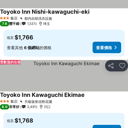
Toyoko Inn Nishi-kawaguchi-eki
飯店
館內自助洗衣設施
3 星級
7.6
蠻不錯
1,531
埼玉
$1,766
低至
查看其他
6 個網站
的價格
查看價格
受歡迎的住宿
分享
加
Toyoko Inn Kawaguchi Ekimae
飯店
升級版衛浴附花灑
3 星級
8.0
非常好
2,491
川口
$1,768
低至