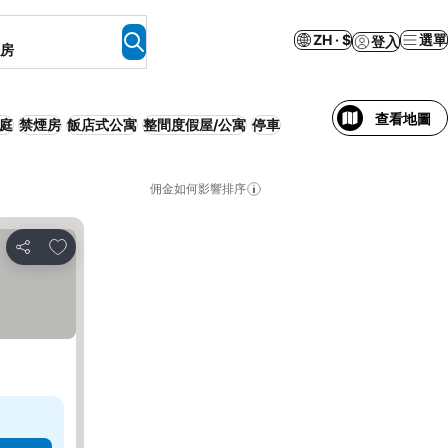
ZH · $
選單
登入
客房
查看地圖
庭
禁煙房
飯店式公寓
整間度假屋/公寓
停車
佣金如何影響排序
加入我的最愛
分享