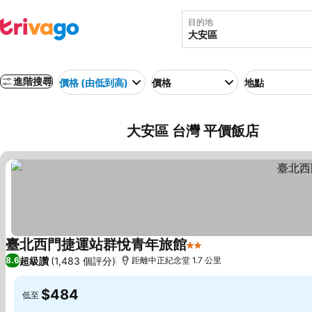
目的地
進階搜尋
價格 (由低到高)
價格
地點
大安區 台灣 平價飯店
臺北西門捷運站群悅青年旅館
2 星級
查看價格
超級讚
(1,483 個評分)
8.6
距離中正紀念堂 1.7 公里
$484
低至