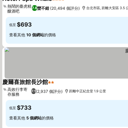
4 星級
查看價格
熱鬧的臺虎精
蠻不錯
(20,494 個評分)
7.8
台北市區, 距離大安區 3.5 
釀酒吧
查看價格
$693
低至
查看其他
10 個網站
的價格
慶爾喜旅館長沙館
2 星級
查看價格
高效行李寄
(2,937 個評分)
7.1
距離中正紀念堂 1.9 公里
存服務
查看價格
$733
低至
查看其他
5 個網站
的價格