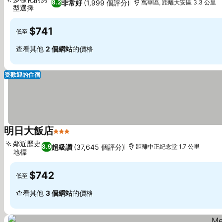
非常好
(1,999 個評分)
8.2
萬華區, 距離大安區 3.3 公里
型選擇
查看價格
$741
低至
查看其他
2 個網站
的價格
受歡迎的住宿
明日大飯店
3 星級
查看價格
鄰近歷史
超級讚
(37,645 個評分)
8.9
距離中正紀念堂 1.7 公里
地標
查看價格
$742
低至
查看其他
3 個網站
的價格