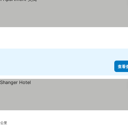
查看
 公里