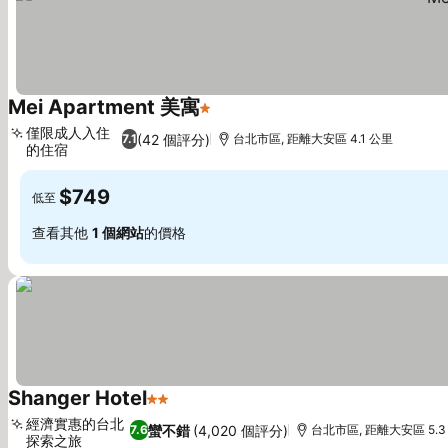
Mei Apartment 美寓
1 星級
查看價格
僅限成人入住
(42 個評分)
7.1
台北市區, 距離大安區 4.1 公里
的住宿
查看價格
$749
低至
查看其他
1 個網站
的價格
Shanger Hotel
2 星級
查看價格
經濟實惠的台北
蠻不錯
(4,020 個評分)
7.6
台北市區, 距離大安區 5.3
探索之旅