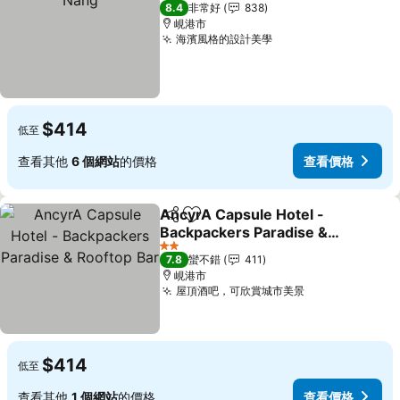
3 星級
8.4
非常好
838
峴港市
海濱風格的設計美學
$414
低至
查看其他
6 個網站
的價格
查看價格
AncyrA Capsule Hotel -
分享
加入我的最愛
Backpackers Paradise &
Rooftop Bar
2 星級
7.8
蠻不錯
411
峴港市
屋頂酒吧，可欣賞城市美景
$414
低至
查看其他
1 個網站
的價格
查看價格