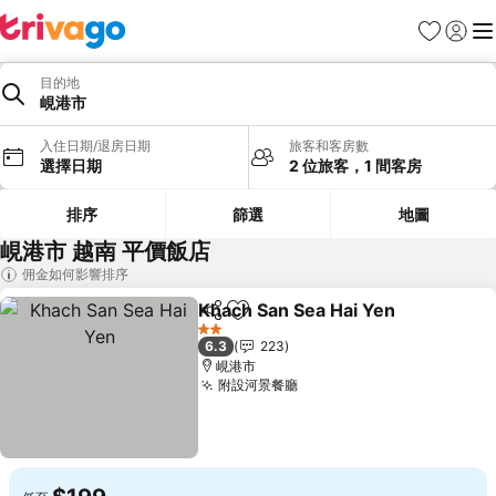
我的最愛
登入
選
目的地
峴港市
入住日期/退房日期
旅客和客房數
選擇日期
2 位旅客，1 間客房
排序
篩選
地圖
峴港市 越南 平價飯店
佣金如何影響排序
Khach San Sea Hai Yen
分享
加入我的最愛
2 星級
6.3
223
峴港市
附設河景餐廳