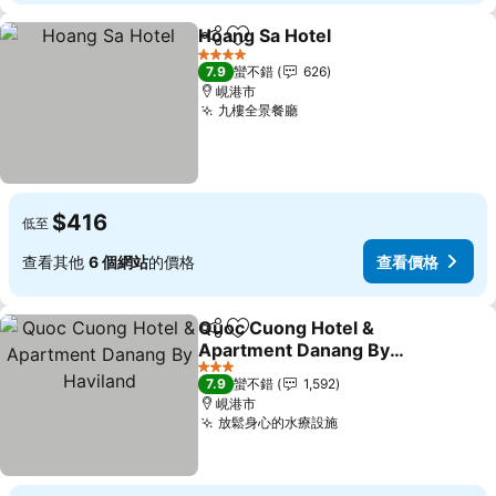
Hoang Sa Hotel
分享
加入我的最愛
4 星級
7.9
蠻不錯
626
峴港市
九樓全景餐廳
$416
低至
查看其他
6 個網站
的價格
查看價格
Quoc Cuong Hotel &
分享
加入我的最愛
Apartment Danang By
Haviland
3 星級
7.9
蠻不錯
1,592
峴港市
放鬆身心的水療設施