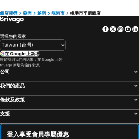
Melia Vinpearl Danang Riverfront
Awaken Da Nang Hotel
Diamond Sea Hotel
Mercure Danang French Village Bana Hills
飯店搜尋
亞洲
越南
峴港市
峴港市平價飯店
Canvas Danang Beach Hotel
G8 Luxury Hotel and Spa Da Nang
Facebook
Twitter
Insta
Yo
Alani Spa Hotel Da Nang
Mandila Beach Hotel Danang
選擇您的國家
Prince Hotel Da Nang
Grand Ocean Luxury Boutique
HAIAN Riverfront Hotel Da Nang
Radisson Hotel Danang
在 Google 上新增
Chicland Hotel
A La Carte Da Nang Beach
輕鬆找到我們的結果：在 Google 上將
trivago 新增為偏好來源。
Four Points by Sheraton Danang
Monarque Hotel
公司
Belle Maison Parosand Danang Hotel
Brilliant Hotel
Stella Maris Beach Danang
DLG Hotel Danang
我們的產品
Crowne Plaza Danang City Centre By Ihg
Cozy Da Nang Boutique Hotel
條款及政策
Vanda Hotel
Taiyo Hotel & Apartment
Minh Toan SAFI Ocean Hotel
Val Soleil Hotel
支援
Muong Thanh Grand Da Nang Hotel
Holiday Beach Hotel Danang
Jolia Hotel Danang Beach
Naman Retreat
登入享受會員專屬優惠
Avatar Danang Hotel
Pavilion Hotel Da Nang