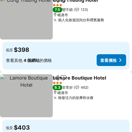
Cong Thuong Hotel
分享
加入我的最愛
3 星級
7.5
蠻不錯
123
峴港市
個人化旅遊諮詢台和禮賓服務
$398
低至
查看其他
4 個網站
的價格
查看價格
Lamore Boutique Hotel
分享
加入我的最愛
3 星級
8.3
非常好
462
峴港市
煥發活力的按摩和水療
$403
低至