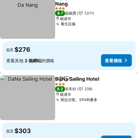
分享
加入我的最愛
Nang
3 星級
8.7
超級讚
1,011
峴港市
養生設施
$276
低至
查看其他
2 個網站
的價格
查看價格
DaNa Sailing Hotel
分享
加入我的最愛
3 星級
8.2
非常好
236
峴港市
附設沙龍、SPA和桑拿
$303
低至