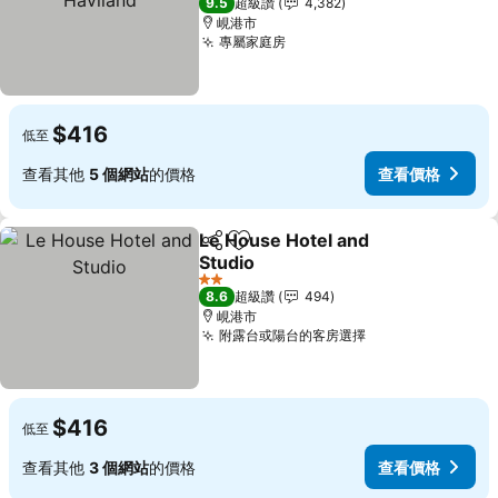
9.5
超級讚
4,382
峴港市
專屬家庭房
$416
低至
查看其他
5 個網站
的價格
查看價格
Le House Hotel and
分享
加入我的最愛
Studio
2 星級
8.6
超級讚
494
峴港市
附露台或陽台的客房選擇
$416
低至
查看其他
3 個網站
的價格
查看價格