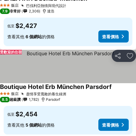
飯店
巴伐利亞熱情與現代設計
3 星級
7.9
非常好
2,306
達浩
$2,427
低至
查看其他
6 個網站
的價格
查看價格
受歡迎的住宿
分享
加
Boutique Hotel Erb München Parsdorf
飯店
盡情享受寬敞的養生綠洲
3 星級
8.5
超級讚
1,782
Parsdorf
$2,454
低至
查看其他
5 個網站
的價格
查看價格