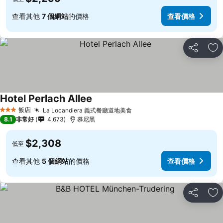
查看其他
7 個網站
的價格
查看價格
分享
加
Hotel Perlach Allee
飯店
La Locandiera 義式餐廳道地美食
3 星級
8.1
非常好
4,673
慕尼黑
$2,308
低至
查看其他
5 個網站
的價格
查看價格
分享
加