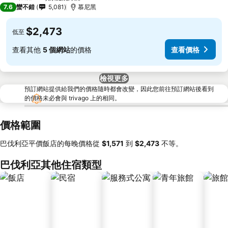
3 星級
7.6
蠻不錯
5,081
慕尼黑
$2,473
低至
查看其他
5 個網站
的價格
查看價格
檢視更多
預訂網站提供給我們的價格隨時都會改變，因此您前往預訂網站後看到
的價格未必會與 trivago 上的相同。
價格範圍
巴伐利亞平價飯店的每晚價格從
‎$1,571
到
‎$2,473
不等。
巴伐利亞其他住宿類型