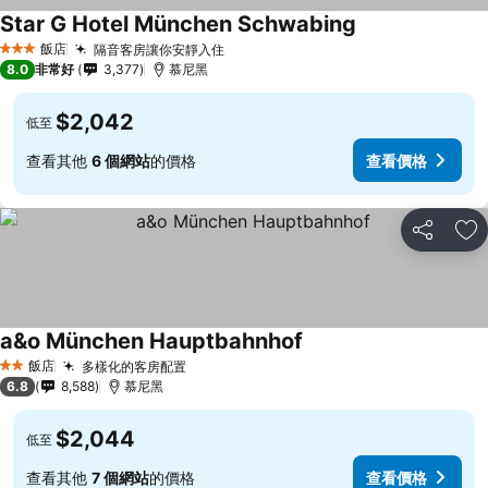
Star G Hotel München Schwabing
飯店
隔音客房讓你安靜入住
3 星級
8.0
非常好
3,377
慕尼黑
$2,042
低至
查看其他
6 個網站
的價格
查看價格
分享
加
a&o München Hauptbahnhof
飯店
多樣化的客房配置
2 星級
6.8
8,588
慕尼黑
$2,044
低至
查看其他
7 個網站
的價格
查看價格