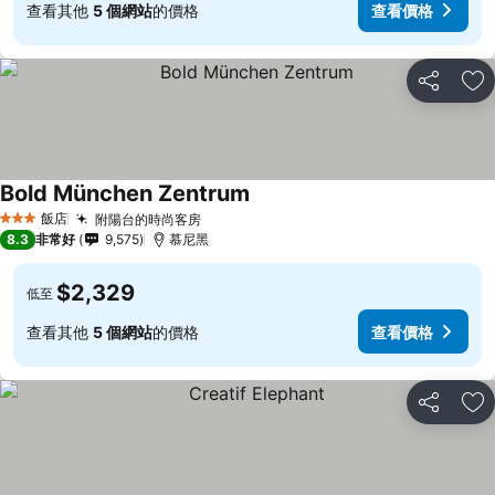
查看其他
5 個網站
的價格
查看價格
分享
加
Bold München Zentrum
飯店
附陽台的時尚客房
3 星級
8.3
非常好
9,575
慕尼黑
$2,329
低至
查看其他
5 個網站
的價格
查看價格
分享
加