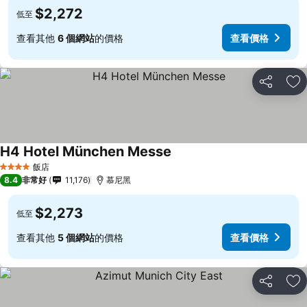
$2,272
低至
查看其他
6 個網站
的價格
查看價格
分享
加
H4 Hotel München Messe
飯店
4 星級
8.4
非常好
11,176
慕尼黑
$2,273
低至
查看其他
5 個網站
的價格
查看價格
分享
加