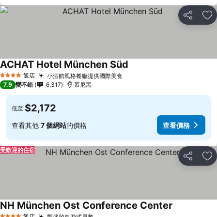
分享
加
ACHAT Hotel München Süd
飯店
小酒館風格餐廳提供國際美食
4 星級
7.9
蠻不錯
6,317
慕尼黑
$2,172
低至
查看其他
7 個網站
的價格
查看價格
受歡迎的住宿
分享
加
NH München Ost Conference Center
飯店
豐盛的自助式早餐