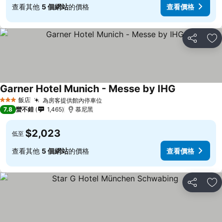
查看其他
5 個網站
的價格
查看價格
分享
加
Garner Hotel Munich - Messe by IHG
飯店
為房客提供館內停車位
3 星級
7.8
蠻不錯
1,465
慕尼黑
$2,023
低至
查看其他
5 個網站
的價格
查看價格
分享
加