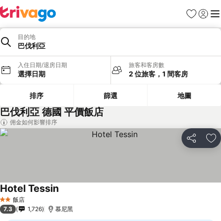
我的最愛
登入
選
目的地
巴伐利亞
入住日期/退房日期
旅客和客房數
選擇日期
2 位旅客，1 間客房
排序
篩選
地圖
巴伐利亞 德國 平價飯店
佣金如何影響排序
分享
加
Hotel Tessin
飯店
2 星級
7.3
1,726
慕尼黑