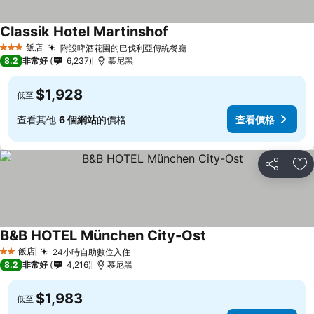
Classik Hotel Martinshof
飯店
附設啤酒花園的巴伐利亞傳統餐廳
3 星級
8.2
非常好
6,237
慕尼黑
$1,928
低至
查看其他
6 個網站
的價格
查看價格
分享
加
B&B HOTEL München City-Ost
飯店
24小時自助數位入住
2 星級
8.2
非常好
4,216
慕尼黑
$1,983
低至