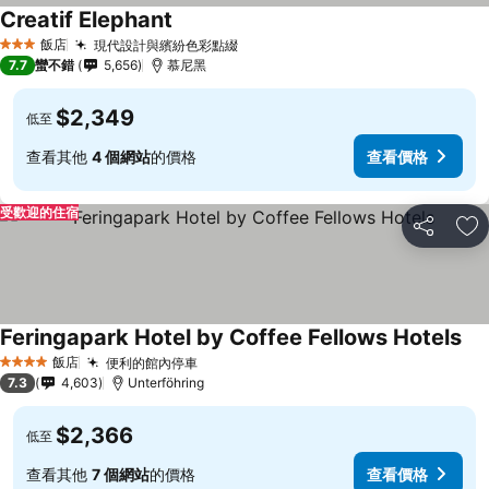
Creatif Elephant
飯店
現代設計與繽紛色彩點綴
3 星級
7.7
蠻不錯
5,656
慕尼黑
$2,349
低至
查看其他
4 個網站
的價格
查看價格
受歡迎的住宿
分享
加
Feringapark Hotel by Coffee Fellows Hotels
飯店
便利的館內停車
4 星級
7.3
4,603
Unterföhring
$2,366
低至
查看其他
7 個網站
的價格
查看價格