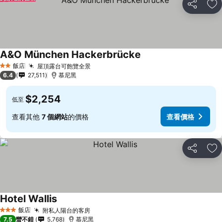
分享
加
A&O München Hackerbrücke
飯店
屋頂露台可飽覽全景
2 星級
6.4
27,511
慕尼黑
$2,254
低至
查看其他
7 個網站
的價格
查看價格
分享
加
Hotel Wallis
飯店
附私人陽台的客房
3 星級
7.5
蠻不錯
5,768
慕尼黑