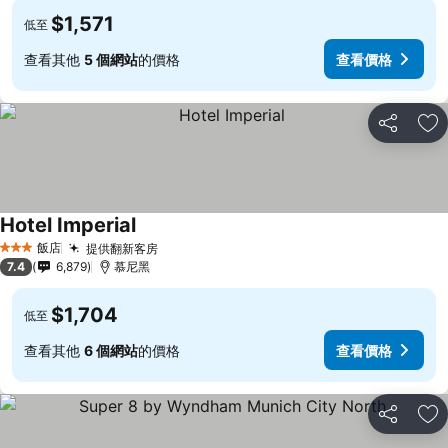
$1,571
低至
查看其他
5 個網站
的價格
查看價格
分享
加
Hotel Imperial
飯店
提供翻新客房
3 星級
7.4
6,879
慕尼黑
$1,704
低至
查看其他
6 個網站
的價格
查看價格
分享
加