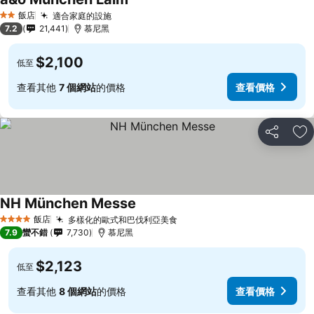
飯店
適合家庭的設施
2 星級
7.2
21,441
慕尼黑
$2,100
低至
查看其他
7 個網站
的價格
查看價格
分享
加
NH München Messe
飯店
多樣化的歐式和巴伐利亞美食
4 星級
7.9
蠻不錯
7,730
慕尼黑
$2,123
低至
查看其他
8 個網站
的價格
查看價格