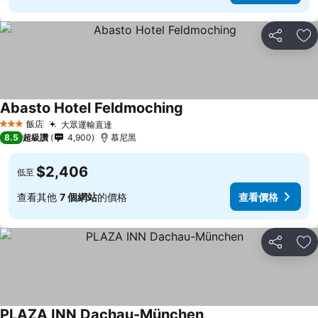
分享
加
Abasto Hotel Feldmoching
飯店
大眾運輸直達
3 星級
8.5
超級讚
4,900
慕尼黑
$2,406
低至
查看其他
7 個網站
的價格
查看價格
分享
加
PLAZA INN Dachau-München