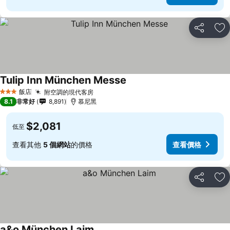
分享
加
Tulip Inn München Messe
飯店
附空調的現代客房
3 星級
8.1
非常好
8,891
慕尼黑
$2,081
低至
查看其他
5 個網站
的價格
查看價格
分享
加
a&o München Laim