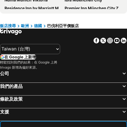
Residence Inn by Marriott Munich City East
Premier Inn München City Zentrum
Hotel Schwabenwirt
Premier Inn München Airport Ost
Hotel München City Center affiliated by Meliá
Holiday Inn - The Niu, Leo Nuremberg By Ihg
飯店搜尋
歐洲
德國
巴伐利亞平價飯店
A&O München Hackerbrücke
Hampton by Hilton Munich City West
Facebook
Twitter
Insta
Yo
H+ Hotel München
AdvaStay by KING's
Holiday Inn – the niu, Fury Aschheim Messe
NH Nürnberg City Center
在 Google 上新增
Holiday Inn Express Munich City West by IHG
Central City Hotel
輕鬆找到我們的結果：在 Google 上將
Hotel Bayer's
ibis München City Süd
trivago 新增為偏好來源。
公司
a&o Nürnberg Hauptbahnhof
Hey Lou Hotel Piding
GS Hotel München
Hotel Sonne
我們的產品
Hilton Garden Inn Munich City West
Westend ex Kurpfalz
條款及政策
Hilton Munich Airport
Azimut Munich City East
Holiday Inn Express Munich - City East By Ihg
PrivatHotel Probst
支援
Courtyard by Marriott Munich City Center
Premier Inn Nürnberg City Centre
Hotel Europäischer Hof
Best Western Plus Hotel Fuessen