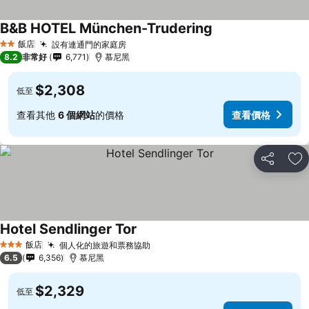
B&B HOTEL München-Trudering
飯店
設有連通門的家庭房
2 星級
8.2
非常好
6,771
慕尼黑
$2,308
低至
查看其他
6 個網站
的價格
查看價格
分享
加
Hotel Sendlinger Tor
飯店
個人化的旅遊和票務協助
3 星級
6.5
6,356
慕尼黑
$2,329
低至