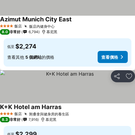
Azimut Munich City East
飯店
飯店內健身中心
4 星級
8.0
非常好
6,794
慕尼黑
$2,274
低至
查看其他
5 個網站
的價格
查看價格
分享
加
K+K Hotel am Harras
飯店
附桑拿與健身房的養生區
4 星級
8.3
非常好
7,916
慕尼黑
$2,299
低至