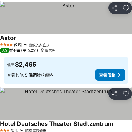
分享
加
Astor
飯店
寬敞的家庭房
4 星級
7.5
蠻不錯
5,251
慕尼黑
$2,465
低至
查看其他
5 個網站
的價格
查看價格
分享
加
Hotel Deutsches Theater Stadtzentrum
飯店
噴泉庭院綠洲