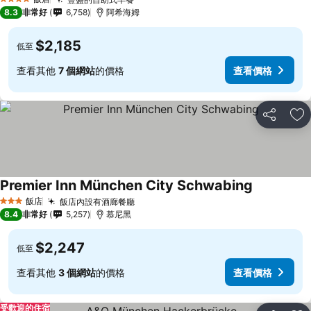
4 星級
8.3
非常好
6,758
阿希海姆
$2,185
低至
查看其他
7 個網站
的價格
查看價格
分享
加
Premier Inn München City Schwabing
飯店
飯店內設有酒廊餐廳
3 星級
8.4
非常好
5,257
慕尼黑
$2,247
低至
查看其他
3 個網站
的價格
查看價格
受歡迎的住宿