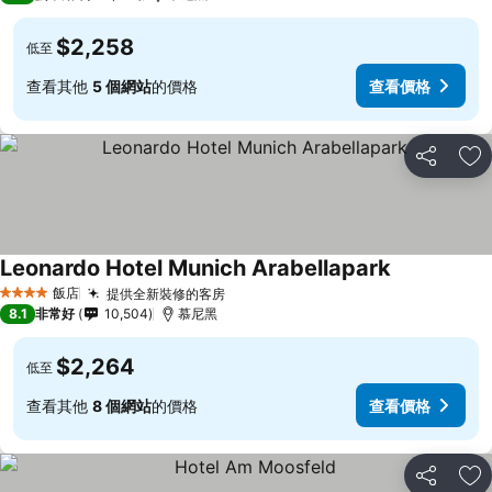
$2,258
低至
查看其他
5 個網站
的價格
查看價格
分享
加
Leonardo Hotel Munich Arabellapark
飯店
提供全新裝修的客房
4 星級
8.1
非常好
10,504
慕尼黑
$2,264
低至
查看其他
8 個網站
的價格
查看價格
分享
加