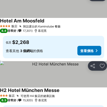
Hotel Am Moosfeld
飯店
附設露台的 Kaminstube 餐廳
4 星級
8.4
非常好
17,301
慕尼黑
$2,268
低至
查看其他
3 個網站
的價格
查看價格
分享
加
H2 Hotel München Messe
飯店
可使用 H4 飯店的健康設施
3 星級
8.3
非常好
15,920
慕尼黑