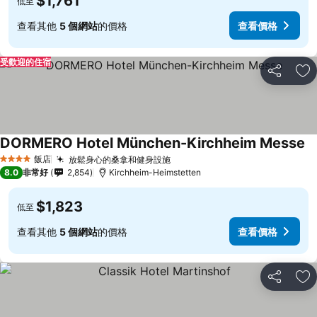
$1,761
低至
查看其他
5 個網站
的價格
查看價格
受歡迎的住宿
分享
加
DORMERO Hotel München-Kirchheim Messe
飯店
放鬆身心的桑拿和健身設施
4 星級
8.0
非常好
2,854
Kirchheim-Heimstetten
$1,823
低至
查看其他
5 個網站
的價格
查看價格
分享
加