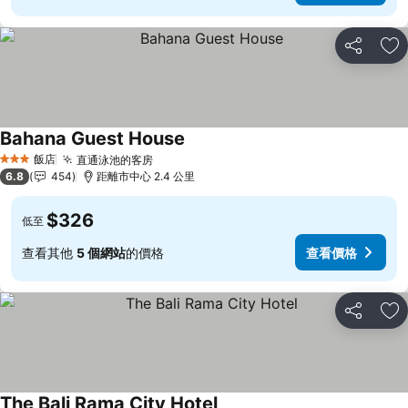
分享
加
Bahana Guest House
查看價格
飯店
直通泳池的客房
查看價格
3 星級
6.8
454
距離市中心 2.4 公里
$326
低至
查看其他
5 個網站
的價格
查看價格
分享
加
The Bali Rama City Hotel