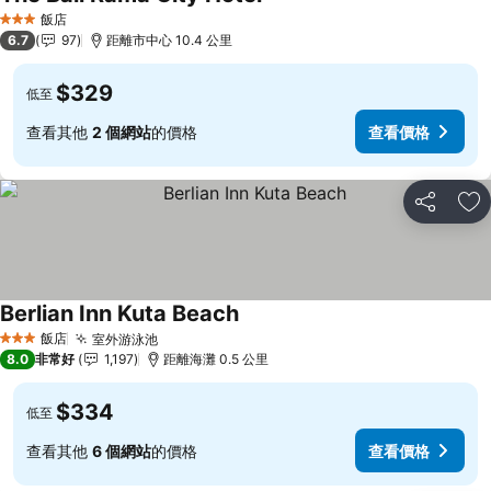
查看價格
飯店
3 星級
6.7
97
距離市中心 10.4 公里
$329
低至
查看其他
2 個網站
的價格
查看價格
分享
加
Berlian Inn Kuta Beach
查看價格
飯店
室外游泳池
查看價格
3 星級
8.0
非常好
1,197
距離海灘 0.5 公里
$334
低至
查看其他
6 個網站
的價格
查看價格