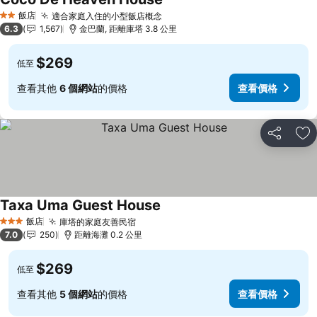
查看價格
飯店
適合家庭入住的小型飯店概念
查看價格
2 星級
6.3
1,567
金巴蘭, 距離庫塔 3.8 公里
$269
低至
查看其他
6 個網站
的價格
查看價格
分享
加
Taxa Uma Guest House
查看價格
飯店
庫塔的家庭友善民宿
查看價格
3 星級
7.0
250
距離海灘 0.2 公里
$269
低至
查看其他
5 個網站
的價格
查看價格