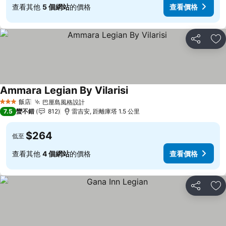
查看其他
5 個網站
的價格
查看價格
分享
加
Ammara Legian By Vilarisi
查看價格
飯店
巴厘島風格設計
查看價格
3 星級
7.5
蠻不錯
812
雷吉安, 距離庫塔 1.5 公里
$264
低至
查看其他
4 個網站
的價格
查看價格
分享
加