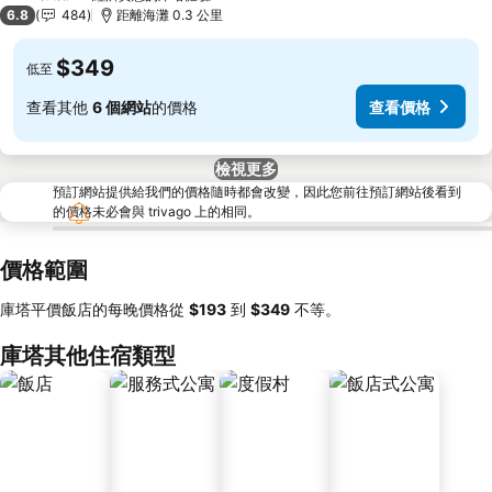
3 星級
6.8
484
距離海灘 0.3 公里
$349
低至
查看其他
6 個網站
的價格
查看價格
檢視更多
預訂網站提供給我們的價格隨時都會改變，因此您前往預訂網站後看到
的價格未必會與 trivago 上的相同。
價格範圍
庫塔平價飯店的每晚價格從
‎$193
到
‎$349
不等。
庫塔其他住宿類型