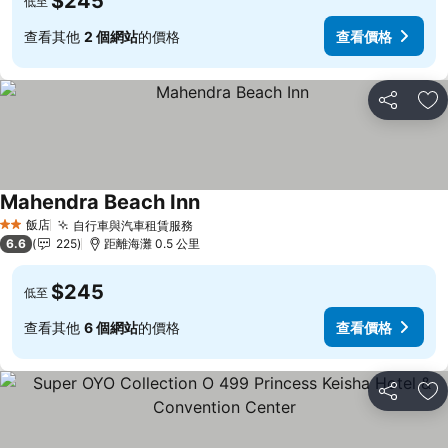
$245
低至
查看其他
2 個網站
的價格
查看價格
分享
加
Mahendra Beach Inn
查看價格
飯店
自行車與汽車租賃服務
查看價格
2 星級
6.6
225
距離海灘 0.5 公里
$245
低至
查看其他
6 個網站
的價格
查看價格
分享
加