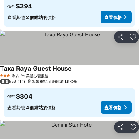
$294
低至
查看其他
2 個網站
的價格
查看價格
分享
加
Taxa Raya Guest House
查看價格
飯店
美髮沙龍服務
查看價格
3 星級
6.6
212
塞米雅客, 距離庫塔 1.9 公里
$304
低至
查看其他
4 個網站
的價格
查看價格
分享
加