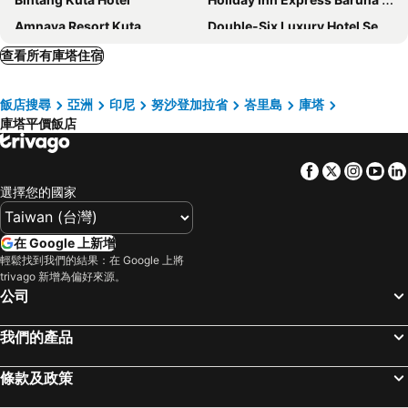
Amnaya Resort Kuta
Double-Six Luxury Hotel Seminyak
The Anvaya Beach Resort Bali
Kuta Paradiso Hotel
查看所有庫塔住宿
Desa Potato Head Bali
Fairfield by Marriott Bali Kuta Sunset Road
飯店搜尋
亞洲
印尼
努沙登加拉省
峇里島
庫塔
Bakung Beach Resort
Four Points by Sheraton Bali, Kuta
庫塔平價飯店
AYANA Segara Bali
W Bali - Seminyak
Kuta Beach Club Hotel
Grand Zuri Kuta Bali
Facebook
Twitter
Insta
Yo
iSuite by Ekosistem
The Stones Hotel - Legian Bali
選擇您的國家
Grand Mercure Bali Seminyak
Fairfield by Marriott Bali South Kuta
Wina Holiday Villa Kuta Bali
The Kana Kuta Hotel
在 Google 上新增
輕鬆找到我們的結果：在 Google 上將
The Mahata
Kuta Central Park Hotel
trivago 新增為偏好來源。
The ONE Legian
Gora Beach Inn
公司
Hilton Garden Inn Bali Ngurah Rai Airport
Fairfield by Marriott Bali Legian
我們的產品
The Kuta Beach Heritage Hotel Bali - Managed by Accor
Famous Hotel Kuta
Peppers Seminyak
Saba Villas
條款及政策
Budget Door Legian Inn
HARRIS Hotel & Residence Sunset Road Bali