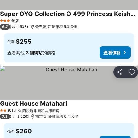
Super OYO Collection O 499 Princess Keisha Hotel & Convention Center
查看價格
飯店
3 星級
6.7
1,503
登巴薩, 距離庫塔 5.3 公里
$255
低至
查看其他
3 個網站
的價格
查看價格
分享
加
Guest House Matahari
查看價格
飯店
附設咖啡廳和共用廚房
查看價格
2 星級
7.2
2,326
雷吉安, 距離庫塔 0.4 公里
$260
低至