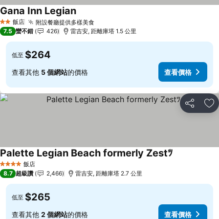
Gana Inn Legian
查看價格
飯店
附設餐廳提供多樣美食
查看價格
2 星級
7.5
蠻不錯
426
雷吉安, 距離庫塔 1.5 公里
$264
低至
查看其他
5 個網站
的價格
查看價格
分享
加
Palette Legian Beach formerly Zestﾂ
查看價格
飯店
4 星級
8.7
超級讚
2,466
雷吉安, 距離庫塔 2.7 公里
$265
低至
查看其他
2 個網站
的價格
查看價格