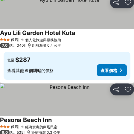
分享
加
Ayu Lili Garden Hotel Kuta
查看價格
飯店
個人化旅遊與票務協助
查看價格
3 星級
7.0
340
距離海灘 0.4 公里
$287
低至
查看其他
6 個網站
的價格
查看價格
分享
加
Pesona Beach Inn
查看價格
飯店
經濟實惠的庫塔民宿
查看價格
3 星級
6.0
535
距離海灘 0.3 公里