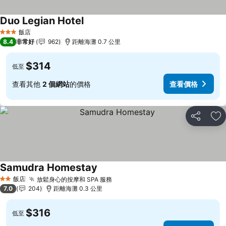
Duo Legian Hotel
查看價格
飯店
3 星級
8.4
非常好
962
距離海灘 0.7 公里
$314
低至
查看其他
2 個網站
的價格
查看價格
分享
加
Samudra Homestay
查看價格
飯店
放鬆身心的按摩和 SPA 服務
查看價格
2 星級
7.0
204
距離海灘 0.3 公里
$316
低至