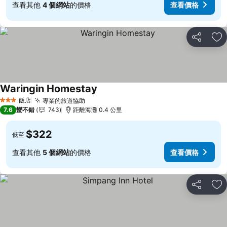
查看其他
4 個網站
的價格
查看價格
分享
加
Waringin Homestay
查看價格
飯店
專業的旅遊協助
查看價格
3 星級
7.6
蠻不錯
743
距離海灘 0.4 公里
$322
低至
查看其他
5 個網站
的價格
查看價格
分享
加