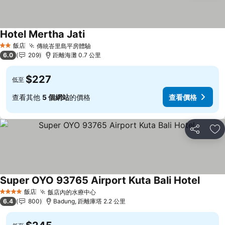
Hotel Mertha Jati
查看價格
飯店
傳統峇里島平房體驗
查看價格
2 星級
6.0
209
距離海灘 0.7 公里
$227
低至
查看其他
5 個網站
的價格
查看價格
分享
加
Super OYO 93765 Airport Kuta Bali Hotel
查看價
飯店
飯店內的水療中心
查看價格
4 星級
6.4
800
Badung, 距離庫塔 2.2 公里