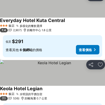
Everyday Hotel Kuta Central
查看價格
飯店
多樣化的餐飲選擇
查看價格
3 星級
7.4
2,907
距離市中心 1.8 公里
$291
低至
查看其他
6 個網站
的價格
查看價格
分享
加
Keola Hotel Legian
查看價格
飯店
水明漾的平價住宿
查看價格
3 星級
7.1
536
距離海灘 0.7 公里