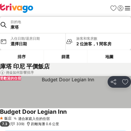
我的最愛
登入
選
目的地
庫塔
入住日期/退房日期
旅客和客房數
選擇日期
2 位旅客，1 間客房
排序
篩選
地圖
庫塔 印尼 平價飯店
佣金如何影響排序
受歡迎的住宿
分享
加
Budget Door Legian Inn
查看價格
飯店
適合家庭入住的住宿
查看價格
1 星級
7.3
339
距離海灘 0.6 公里