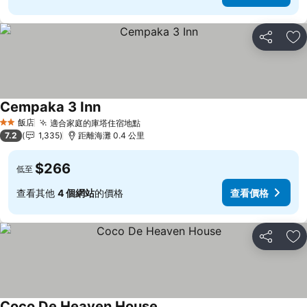
分享
加
Cempaka 3 Inn
查看價格
飯店
適合家庭的庫塔住宿地點
查看價格
2 星級
7.2
1,335
距離海灘 0.4 公里
$266
低至
查看其他
4 個網站
的價格
查看價格
分享
加
Coco De Heaven House