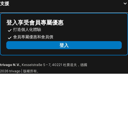
支援
Cara Cara Inn
Sulis Beach Hotel & Spa
The Vira Bali Boutique Hotel & Suite
Wyndham Garden Kuta Beach Bali
Sun Island Hotel & Spa Kuta
EDEN Hotel Kuta Bali
登入享受會員專屬優惠
打造個人化體驗
YELLO Hotel Kuta Beachwalk Bali
Bali Nea Villa & Spa
會員專屬優惠和會員價
J4 Hotels Legian
Fourteen Roses Boutique Hotel, Kuta
登入
Adhi Jaya Hotel
Green Garden Hotel
Zia Bali – Kuta
Yan's House Hotel
Kutabex Beach Front Hotel
Hotel The Flora Kuta Bali
trivago N.V.
, Kesselstraße 5 – 7, 40221 杜賽道夫，德國
Poppies Bali
Berlian Inn Kuta Beach
2026 trivago | 版權所有。
Bakung Sari Resort and Spa
Suardana Inn's
Ohana Hotel Kuta
Satriya Cottages
The Pavilion Kuta
Kuta Beach Hotel
The Jayakarta Bali Beach Resort
Manggar Indonesia Hotel & Residence
Bahana Guest House
HARRIS Hotel Kuta Tuban Bali
Chesa Canggu
Sandat Glamping Tents