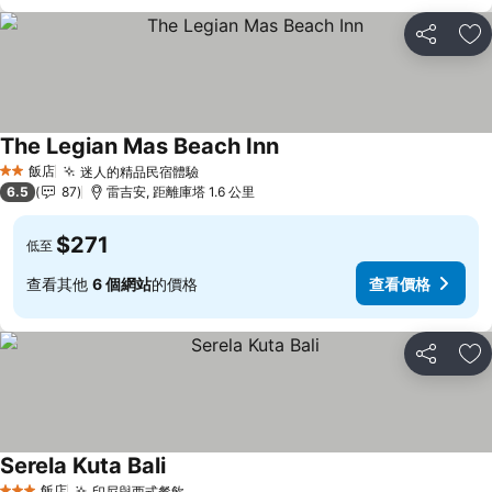
分享
加
The Legian Mas Beach Inn
查看價格
飯店
迷人的精品民宿體驗
查看價格
2 星級
6.5
87
雷吉安, 距離庫塔 1.6 公里
$271
低至
查看其他
6 個網站
的價格
查看價格
分享
加
Serela Kuta Bali
查看價格
飯店
印尼與西式餐飲