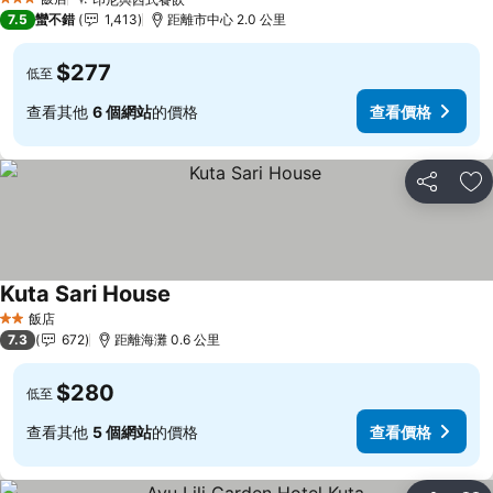
查看價格
3 星級
7.5
蠻不錯
1,413
距離市中心 2.0 公里
$277
低至
查看其他
6 個網站
的價格
查看價格
分享
加
Kuta Sari House
查看價格
飯店
2 星級
7.3
672
距離海灘 0.6 公里
$280
低至
查看其他
5 個網站
的價格
查看價格