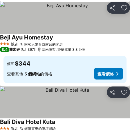
分享
加
Beji Ayu Homestay
查看價格
飯店
附私人陽台或露台的客房
查看價格
3 星級
8.4
非常好
397
塞米雅客, 距離庫塔 3.3 公里
$344
低至
查看其他
5 個網站
的價格
查看價格
分享
加
Bali Diva Hotel Kuta
查看價格
飯店
經濟實惠的庫塔體驗
查看價格