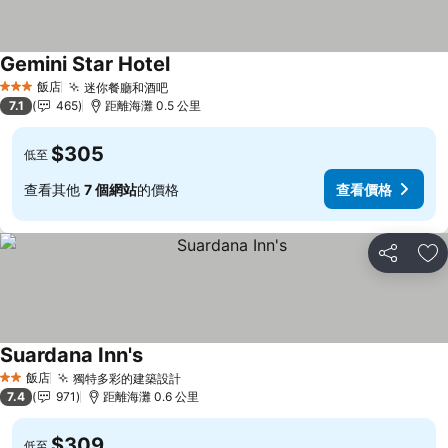
Gemini Star Hotel
查看價格
飯店
迷你餐廳和酒吧
查看價格
3 星級
7.1
465
距離海灘 0.5 公里
$305
低至
查看其他
7 個網站
的價格
查看價格
分享
加
Suardana Inn's
查看價格
飯店
獨特多彩的建築設計
查看價格
2 星級
7.4
971
距離海灘 0.6 公里
$309
低至