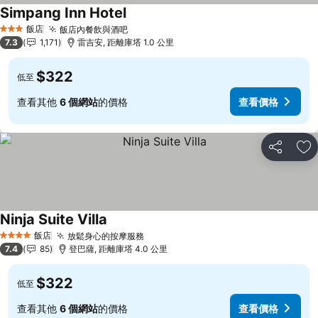
Simpang Inn Hotel
查看價格
飯店
飯店內餐飲與酒吧
查看價格
3 星級
7.3
1,171
雷吉安, 距離庫塔 1.0 公里
$322
低至
查看其他
6 個網站
的價格
查看價格
分享
加
Ninja Suite Villa
查看價格
飯店
放鬆身心的按摩服務
查看價格
4 星級
7.4
85
登巴薩, 距離庫塔 4.0 公里
$322
低至
查看其他
6 個網站
的價格
查看價格