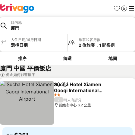
我的最愛
登入
選
目的地
廈門
入住日期/退房日期
旅客和客房數
選擇日期
2 位旅客，1 間客房
排序
篩選
地圖
廈門 中國 平價飯店
佣金如何影響排序
Sucha Hotel Xiamen
分享
加入我的最愛
Gaoqi International
Airport
2 星級
/
尚未有評分
距離市中心 6.2 公里