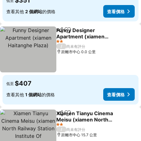
$351
低至
查看其他
2 個網站
的價格
查看價格
Funny Designer
分享
加入我的最愛
Apartment (xiamen
Haitanghe Plaza)
2 星級
/
尚未有評分
距離市中心 0.0 公里
$407
低至
查看其他
1 個網站
的價格
查看價格
Xiamen Tianyu Cinema
分享
加入我的最愛
Meisu (xiamen North
Railway Station Institute
2 星級
/
尚未有評分
Of Technology)
距離市中心 15.7 公里