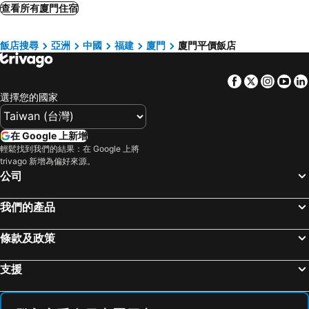
Hualuxe Hotels And Resorts Xiamen Haicang Harbour View By Ihg
Hotel Indigo Xiamen Harbour By Ihg
查看所有廈門住宿
Marco Polo Xiamen
Holiday Inn Express Xiamen City Center By Ihg
飯店搜尋
亞洲
中國
福建
廈門
廈門平價飯店
Le Méridien Xiamen
Xiamen C&D Hotel
Holiday Inn Express Xiamen Lushan
瑞颐逸居酒店
Facebook
Twitter
Insta
Yo
廈門春光酒店
Seashine Hotel Palace Xiamen
選擇您的國家
廈門探索酒店
Pullman Xiamen Powerlong
Xiamen Tegoo Hotel
Kempinski Hotel Xiamen
在 Google 上新增
Xiamen 12 Seaside Hotel - Exhibition & Conference Center & Huandao Road & English Service & Cafe &Luggage Storage& Garden Tea & 24H Reception & charte
漢庭酒店（廈門廈禾路文灶店）
輕鬆找到我們的結果：在 Google 上將
trivago 新增為偏好來源。
Hilton Xiamen
DoubleTree By Hilton Xiamen-Haicang
公司
Hisilk Artwork Center Fliport Coso Hotel
Ibis styles XM Zhongshan
我們的產品
Jinjiang Inn Xiamen Jimei Xinglin
Yonglida Garden
Vishan Garden Boutique Hotel 厦门维尚花园潮宿 中山路步行街店
Holiday Inn Express Xiamen Airport Zone, an IHG Hotel
條款及政策
NOA Hotel & Coffee Xiamen
廈門雅家達大酒店
Hotel Nikko Xiamen
Xianglu Grand Hotel
支援
Joyze Hotel Xiamen, Curio Collection By Hilton
Jinjiang Inn Xiamen Jimei University Guomao
廈門威斯汀酒店
廈門蘭琴古厝酒店