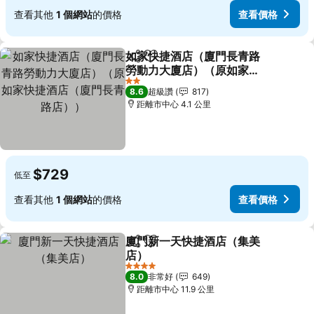
查看其他
1 個網站
的價格
查看價格
如家快捷酒店（廈門長青路
分享
加入我的最愛
勞動力大廈店）（原如家快
捷酒店（廈門長青路店））
2 星級
8.6
超級讚
817
距離市中心 4.1 公里
$729
低至
查看其他
1 個網站
的價格
查看價格
廈門新一天快捷酒店（集美
分享
加入我的最愛
店）
4 星級
8.0
非常好
649
距離市中心 11.9 公里