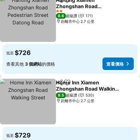
Hanting Xiamen
分享
加入我的最愛
Zhongshan Road
Pedestrian Street Datong
2 星級
8.6
超級讚
171
Road
距離市中心 2.7 公里
$726
低至
查看其他
3 個網站
的價格
查看價格
Home Inn Xiamen
分享
加入我的最愛
Zhongshan Road Walking
Street
9.5
超級讚
530
距離市中心 2.7 公里
$729
低至