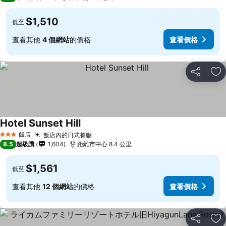
$1,510
低至
查看其他
4 個網站
的價格
查看價格
分享
加
Hotel Sunset Hill
飯店
飯店內的日式餐廳
3 星級
8.5
超級讚
1,604
距離市中心 8.4 公里
$1,561
低至
查看其他
12 個網站
的價格
查看價格
分享
加