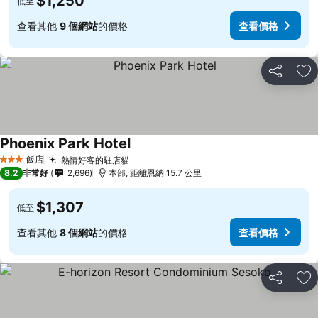
$1,250
低至
查看其他
9 個網站
的價格
查看價格
分享
加
Phoenix Park Hotel
飯店
熱情好客的駐店貓
3 星級
8.2
非常好
2,696
本部, 距離恩納 15.7 公里
$1,307
低至
查看其他
8 個網站
的價格
查看價格
分享
加