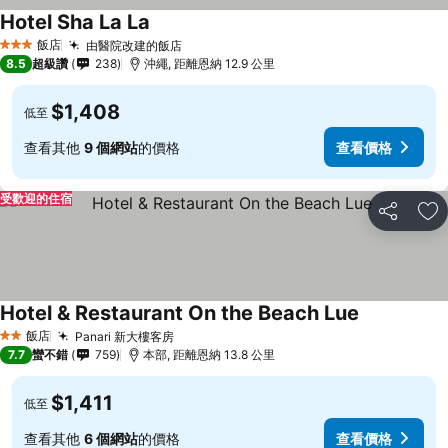
Hotel Sha La La
飯店
由醫院改建的飯店
3 星級
8.5
超級讚
238
沖繩, 距離恩納 12.9 公里
$1,408
低至
查看其他
9 個網站
的價格
查看價格
受歡迎的住宿
分享
加
Hotel & Restaurant On the Beach Lue
飯店
Panari 新大樓客房
2 星級
7.7
蠻不錯
759
本部, 距離恩納 13.8 公里
$1,411
低至
查看其他
6 個網站
的價格
查看價格