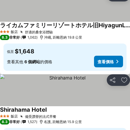
ライカムファミリーリゾートホテル旧HiyagunLanaiResort
飯店
舒適的桑拿浴體驗
3 星級
8.3
非常好
1,062
沖繩, 距離恩納 19.8 公里
$1,648
低至
查看其他
6 個網站
的價格
查看價格
分享
加
Shirahama Hotel
飯店
備受讚譽的法式早餐
3 星級
8.3
非常好
1,527
名護, 距離恩納 15.9 公里