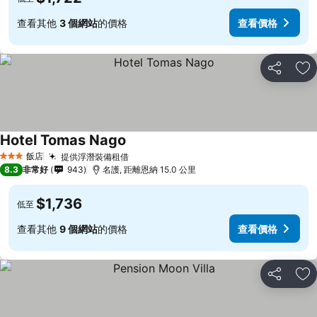
查看其他
3 個網站
的價格
查看價格
分享
加
Hotel Tomas Nago
飯店
提供浮潛裝備租借
3 星級
8.3
非常好
943
名護, 距離恩納 15.0 公里
$1,736
低至
查看其他
9 個網站
的價格
查看價格
分享
加