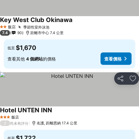
Key West Club Okinawa
飯店
季節性室外泳池
2 星級
7.4
90
距離市中心 7.4 公里
$1,670
低至
查看其他
4 個網站
的價格
查看價格
分享
加
Hotel UNTEN INN
飯店
3 星級
/
名護, 距離恩納 17.4 公里
尚未有評分
$1,722
低至