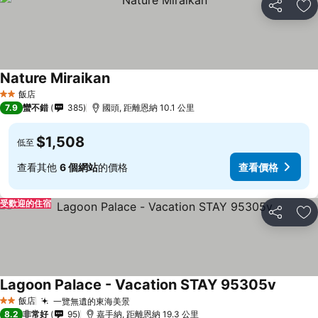
分享
加
Nature Miraikan
飯店
2 星級
7.9
蠻不錯
385
國頭, 距離恩納 10.1 公里
$1,508
低至
查看其他
6 個網站
的價格
查看價格
受歡迎的住宿
分享
加
Lagoon Palace - Vacation STAY 95305v
飯店
一覽無遺的東海美景
2 星級
8.2
非常好
95
嘉手納, 距離恩納 19.3 公里