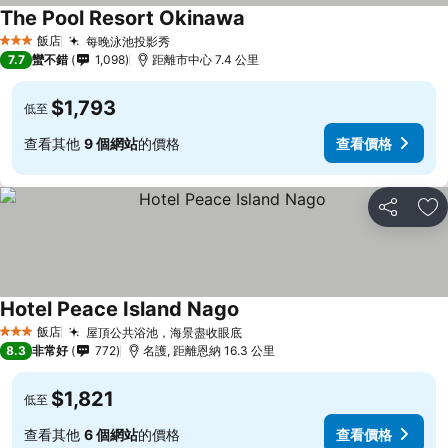
The Pool Resort Okinawa
飯店
每晚泳池投影秀
3 星級
7.7
蠻不錯
1,098
距離市中心 7.4 公里
$1,793
低至
查看其他
9 個網站
的價格
查看價格
分享
加
Hotel Peace Island Nago
飯店
屋頂公共浴池，海景盡收眼底
3 星級
8.3
非常好
772
名護, 距離恩納 16.3 公里
$1,821
低至
查看其他
6 個網站
的價格
查看價格