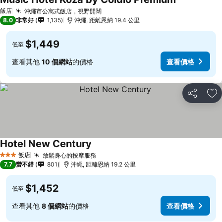
飯店
沖繩市公寓式飯店，視野開闊
8.0
非常好
1,135
沖繩, 距離恩納 19.4 公里
$1,449
低至
查看其他
10 個網站
的價格
查看價格
分享
加
Hotel New Century
飯店
放鬆身心的按摩服務
3 星級
7.7
蠻不錯
801
沖繩, 距離恩納 19.2 公里
$1,452
低至
查看其他
8 個網站
的價格
查看價格