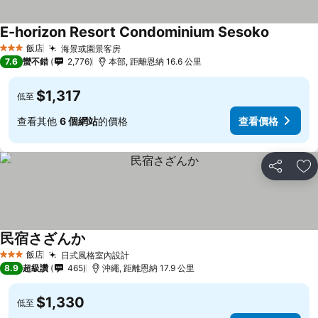
E-horizon Resort Condominium Sesoko
飯店
海景或園景客房
3 星級
7.6
蠻不錯
2,776
本部, 距離恩納 16.6 公里
$1,317
低至
查看其他
6 個網站
的價格
查看價格
分享
加
民宿さざんか
飯店
日式風格室內設計
3 星級
8.9
超級讚
465
沖繩, 距離恩納 17.9 公里
$1,330
低至