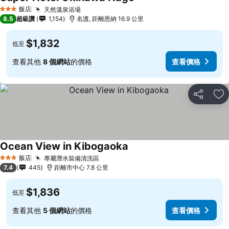
飯店
天然溫泉浴場
3 星級
8.5
超級讚
1,154
名護, 距離恩納 16.9 公里
$1,832
低至
查看其他
8 個網站
的價格
查看價格
分享
加
Ocean View in Kibogaoka
飯店
專屬潛水裝備清洗區
3 星級
7.4
445
距離市中心 7.8 公里
$1,836
低至
查看其他
5 個網站
的價格
查看價格