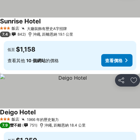
Sunrise Hotel
飯店
大廳裝飾有歷史A字招牌
3 星級
7.4
842
沖繩, 距離恩納 19.1 公里
$1,158
低至
查看其他
10 個網站
的價格
查看價格
分享
加
Deigo Hotel
飯店
1966 年的歷史魅力
3 星級
7.9
蠻不錯
751
沖繩, 距離恩納 18.4 公里