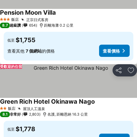
Pension Moon Villa
飯店
正宗日式客房
3 星級
8.7
超級讚
654
距離海灘 0.2 公里
$1,755
低至
查看其他
7 個網站
的價格
查看價格
受歡迎的住宿
分享
加
Green Rich Hotel Okinawa Nago
飯店
屋頂人工溫泉
2 星級
8.1
非常好
2,803
名護, 距離恩納 16.3 公里
$1,778
低至