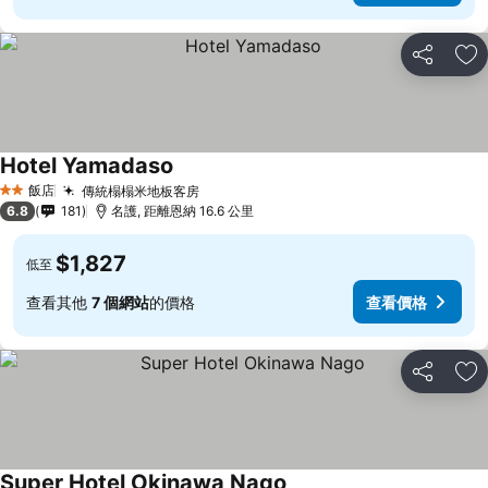
分享
加
Hotel Yamadaso
飯店
傳統榻榻米地板客房
2 星級
6.8
181
名護, 距離恩納 16.6 公里
$1,827
低至
查看其他
7 個網站
的價格
查看價格
分享
加
Super Hotel Okinawa Nago