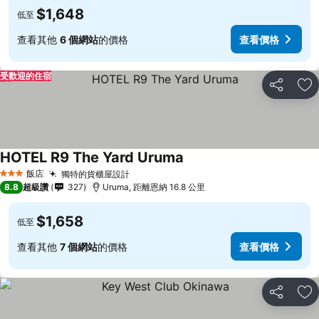
$1,648
低至
查看其他
6 個網站
的價格
查看價格
受歡迎的住宿
分享
加
HOTEL R9 The Yard Uruma
飯店
獨特的貨櫃屋設計
3 星級
8.8
超級讚
327
Uruma, 距離恩納 16.8 公里
$1,658
低至
查看其他
7 個網站
的價格
查看價格
分享
加