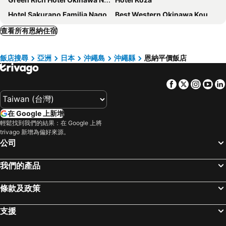
Hotel Sakurano Familia Nago
Best Western Okinawa Kouki Beach
Hotel Nikko Alivila
Sunrise Hotel
查看所有恩納住宿
Lieta Nakayama
Grand Mercure Okinawa Cape Zanpa Resort
飯店搜尋
亞洲
日本
沖繩島
沖繩縣
恩納平價飯店
ライカムファミリーリゾートホテル旧HiyagunLanaiResort
Kafuu Resort Fuchaku Condo Hotel
Phoenix Park Hotel
Best Western Okinawa Onna Beach
Facebook
Twitter
Insta
Yo
Okinawa Kariyushi Resort EXES Onna
Okinawa City Hotel
BEB5 Okinawa Seragaki by Hoshino Resorts
Hotel Peace Island Nago
在 Google 上新增
The Pool Resort Okinawa
Sheraton Okinawa Sunmarina Resort
輕鬆找到我們的結果：在 Google 上將
Kariyushi LCH. Resort
The Moon Beach Museum Resort
trivago 新增為偏好來源。
公司
Hotel New Century
Yomitan Condhotel ND
ASBO STAY HOTEL
Hotel Tomas Nago
我們的產品
Deigo Hotel
Hotel Sunset Hill
條款及政策
Miyuki Hamabaru Resort
Miyuki Beach
Halekulani Okinawa
Super Hotel Okinawa Nago
支援
Hyatt Regency Seragaki Island Okinawa
HOTEL Gran Arenaホテルグランアリーナ