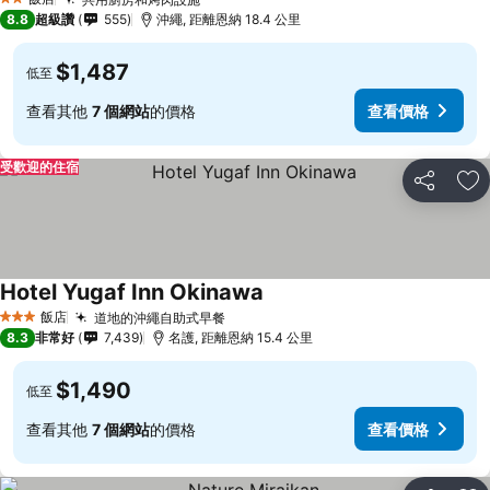
2 星級
8.8
超級讚
555
沖繩, 距離恩納 18.4 公里
$1,487
低至
查看其他
7 個網站
的價格
查看價格
受歡迎的住宿
分享
加
Hotel Yugaf Inn Okinawa
飯店
道地的沖繩自助式早餐
3 星級
8.3
非常好
7,439
名護, 距離恩納 15.4 公里
$1,490
低至
查看其他
7 個網站
的價格
查看價格