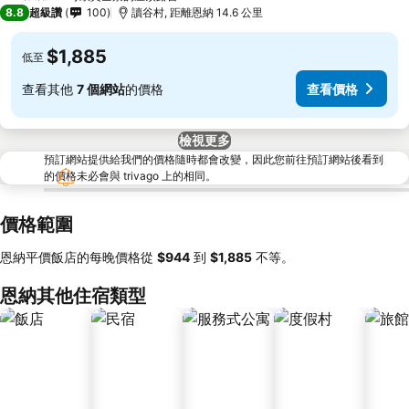
2 星級
8.8
超級讚
100
讀谷村, 距離恩納 14.6 公里
$1,885
低至
查看其他
7 個網站
的價格
查看價格
檢視更多
預訂網站提供給我們的價格隨時都會改變，因此您前往預訂網站後看到
的價格未必會與 trivago 上的相同。
價格範圍
恩納平價飯店的每晚價格從
‎$944
到
‎$1,885
不等。
恩納其他住宿類型