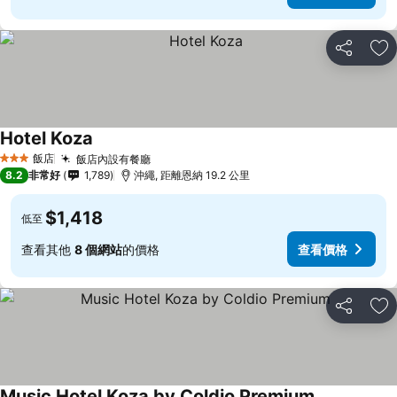
分享
加
Hotel Koza
飯店
飯店內設有餐廳
3 星級
8.2
非常好
1,789
沖繩, 距離恩納 19.2 公里
$1,418
低至
查看其他
8 個網站
的價格
查看價格
分享
加
Music Hotel Koza by Coldio Premium