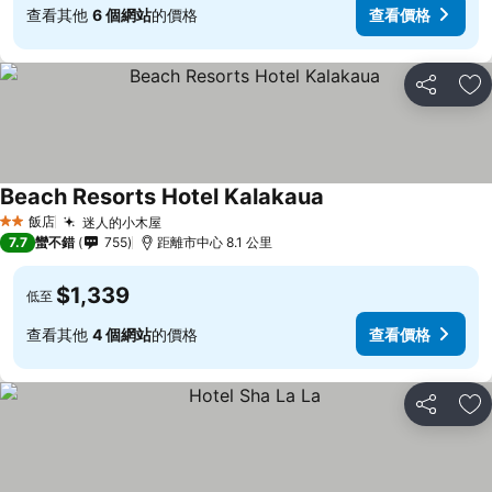
查看其他
6 個網站
的價格
查看價格
分享
加
Beach Resorts Hotel Kalakaua
飯店
迷人的小木屋
2 星級
7.7
蠻不錯
755
距離市中心 8.1 公里
$1,339
低至
查看其他
4 個網站
的價格
查看價格
分享
加