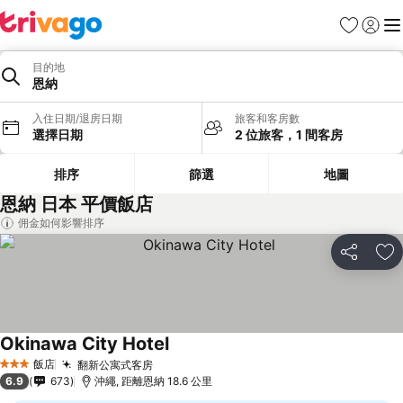
我的最愛
登入
選
目的地
恩納
入住日期/退房日期
旅客和客房數
選擇日期
2 位旅客，1 間客房
排序
篩選
地圖
恩納 日本 平價飯店
佣金如何影響排序
分享
加
Okinawa City Hotel
飯店
翻新公寓式客房
3 星級
6.9
673
沖繩, 距離恩納 18.6 公里