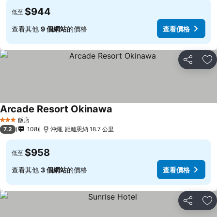
$944
低至
查看其他
9 個網站
的價格
查看價格
分享
加
Arcade Resort Okinawa
飯店
3 星級
7.2
108
沖繩, 距離恩納 18.7 公里
$958
低至
查看其他
3 個網站
的價格
查看價格
分享
加