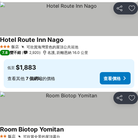
分享
加
Hotel Route Inn Nago
飯店
可欣賞海灣景色的屋頂公共浴池
3 星級
7.8
蠻不錯
2,920
名護, 距離恩納 16.0 公里
$1,883
低至
查看其他
7 個網站
的價格
查看價格
分享
加
Room Biotop Yomitan
飯店
可欣賞全景的屋頂露台