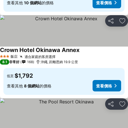
查看其他
10 個網站
的價格
查看價格
分享
加
Crown Hotel Okinawa Annex
飯店
適合家庭的客房選擇
3 星級
8.1
非常好
168
沖繩, 距離恩納 19.9 公里
$1,792
低至
查看其他
8 個網站
的價格
查看價格
分享
加