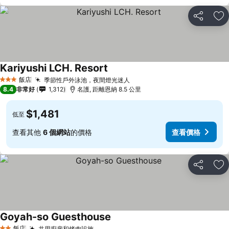
分享
加
Kariyushi LCH. Resort
飯店
季節性戶外泳池，夜間燈光迷人
3 星級
8.4
非常好
1,312
名護, 距離恩納 8.5 公里
$1,481
低至
查看其他
6 個網站
的價格
查看價格
分享
加
Goyah-so Guesthouse
飯店
共用廚房和烤肉設施