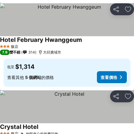
分享
加
Hotel February Hwanggeum
飯店
3 星級
7.9
蠻不錯
314
大邱廣域市
$1,314
低至
查看其他
5 個網站
的價格
查看價格
分享
加
Crystal Hotel
飯店
放鬆身心的按摩設施