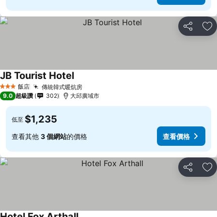
分享
加
JB Tourist Hotel
飯店
傳統韓式暖炕房
3 星級
9.0
超級讚
302
大邱廣域市
$1,235
低至
查看其他
3 個網站
的價格
查看價格
分享
加
Hotel Fox Arthall