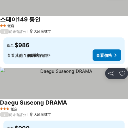
스테이149 동인
飯店
2 星級
/
大邱廣域市
尚未有評分
$986
低至
查看其他
1 個網站
的價格
查看價格
分享
加
Daegu Suseong DRAMA
飯店
3 星級
/
大邱廣域市
尚未有評分