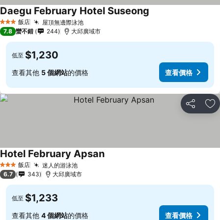
Daegu February Hotel Suseong
飯店
屋頂無邊際泳池
3 星級
7.8
蠻不錯
244
大邱廣域市
$1,230
低至
查看其他
5 個網站
的價格
查看價格
分享
加
Hotel February Apsan
飯店
迷人的游泳池
3 星級
6.7
343
大邱廣域市
$1,233
低至
查看其他
4 個網站
的價格
查看價格