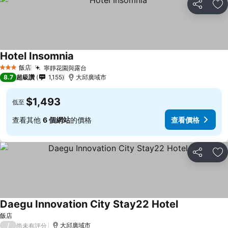
分享
加
Hotel Insomnia
飯店
寧靜花園與露台
3 星級
8.7
超級讚
1,155
大邱廣域市
$1,493
低至
查看其他
6 個網站
的價格
查看價格
分享
加
Daegu Innovation City Stay22 Hotel
飯店
/
大邱廣域市
尚未有評分