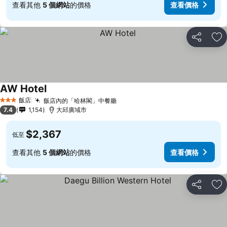
查看其他
5 個網站
的價格
查看價格
分享
加
AW Hotel
飯店
飯店內的「哈林閣」中餐廳
3 星級
7.4
1,154
大邱廣域市
$2,367
低至
查看其他
5 個網站
的價格
查看價格
分享
加