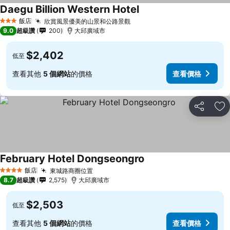
Daegu Billion Western Hotel
飯店
欣賞風景優美的山景和公路景觀
3 星級
9.0
超級讚
200
大邱廣域市
$2,402
低至
查看其他
5 個網站
的價格
查看價格
分享
加
February Hotel Dongseongro
飯店
東城路商圈位置
4 星級
8.7
超級讚
2,575
大邱廣域市
$2,503
低至
查看其他
5 個網站
的價格
查看價格