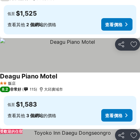
$1,525
低至
查看其他
2 個網站
的價格
查看價格
分享
加
Deagu Piano Motel
飯店
2 星級
8.2
非常好
115
大邱廣域市
$1,583
低至
查看其他
3 個網站
的價格
查看價格
受歡迎的住宿
分享
加