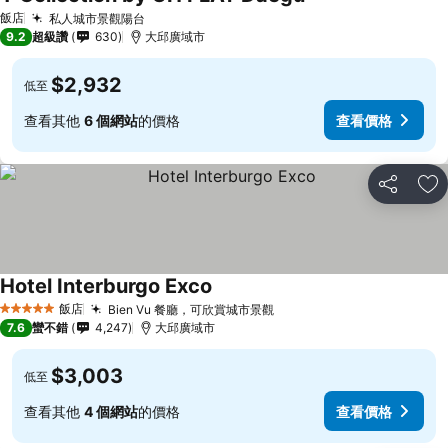
飯店
私人城市景觀陽台
9.2
超級讚
630
大邱廣域市
$2,932
低至
查看其他
6 個網站
的價格
查看價格
分享
加
Hotel Interburgo Exco
飯店
Bien Vu 餐廳，可欣賞城市景觀
5 星級
7.6
蠻不錯
4,247
大邱廣域市
$3,003
低至
查看其他
4 個網站
的價格
查看價格