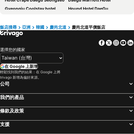
Gyeongju Coolstay hotel
Hound Hotel DaeGu
Y Collection by UH FLAT Daegu
Crystal Hotel
Casual House Sono
BLO BY BLO HOTEL
飯店搜尋
亞洲
韓國
慶尚北道
慶尚北道平價飯店
February Hotel Dongseongro
JB Tourist Hotel
Facebook
Twitter
Insta
Yo
Daegu Union Tourist Hotel
Hotel Interburgo Daegu
選擇您的國家
Eldis Regent Hotel
Hotel Asia
Hotel February Apsan
Hotel Yeogiuhtte SeoDaegu
在 Google 上新增
Hotel Palace Gyeongju
2SOME Motel
輕鬆找到我們的結果：在 Google 上將
trivago 新增為偏好來源。
Commodore Hotel Gyeongju
Noble Stay
公司
Sugar Hotel
Act Hotel
February Hotel SeongSeo
Hera Hotel
我們的產品
Y Collection by Unboundi Gyeongju
Daegu February Hotel Suseong
條款及政策
AW Hotel
Brown Dot Hotel Seong Seo
Gyeongs Hostel
Soho Hotel Airport
支援
Hwangnamguan Hanok Village
Rivertain Hotel Gyeongju