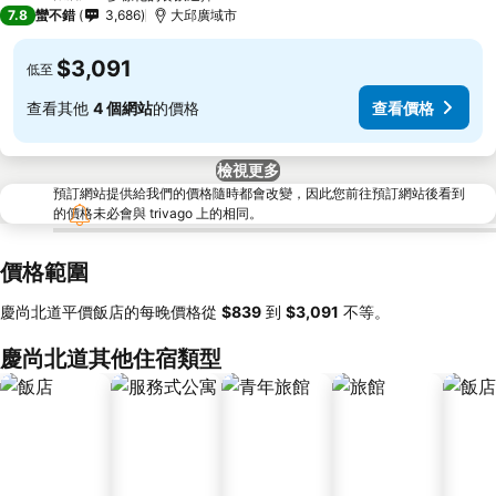
4 星級
7.8
蠻不錯
3,686
大邱廣域市
$3,091
低至
查看其他
4 個網站
的價格
查看價格
檢視更多
預訂網站提供給我們的價格隨時都會改變，因此您前往預訂網站後看到
的價格未必會與 trivago 上的相同。
價格範圍
慶尚北道平價飯店的每晚價格從
‎$839
到
‎$3,091
不等。
慶尚北道其他住宿類型