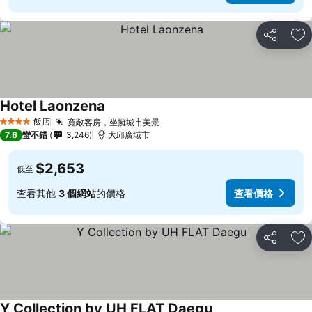
分享
加
Hotel Laonzena
飯店
寬敞客房，坐擁城市美景
4 星級
7.6
蠻不錯
3,246
大邱廣域市
$2,653
低至
查看其他
3 個網站
的價格
查看價格
分享
加
Y Collection by UH FLAT Daegu