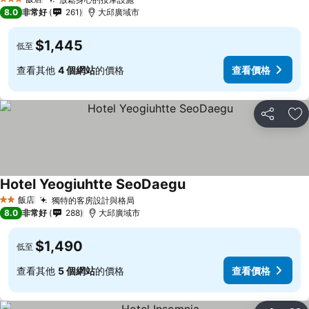
3 星級
8.0
非常好
261
大邱廣域市
$1,445
低至
查看其他
4 個網站
的價格
查看價格
分享
加
Hotel Yeogiuhtte SeoDaegu
飯店
獨特的客房設計與格局
2 星級
8.0
非常好
288
大邱廣域市
$1,490
低至
查看其他
5 個網站
的價格
查看價格