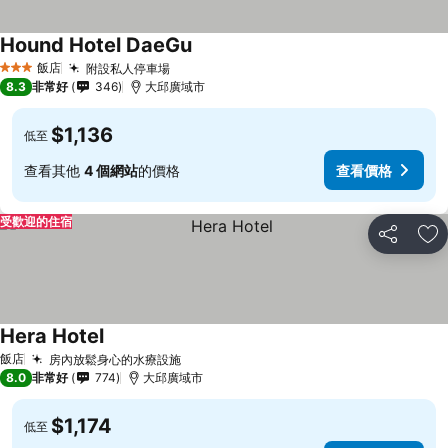
Hound Hotel DaeGu
飯店
附設私人停車場
3 星級
8.3
非常好
346
大邱廣域市
$1,136
低至
查看其他
4 個網站
的價格
查看價格
受歡迎的住宿
分享
加
Hera Hotel
飯店
房內放鬆身心的水療設施
8.0
非常好
774
大邱廣域市
$1,174
低至