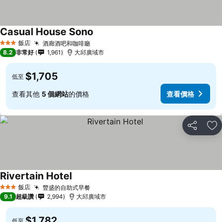
Casual House Sono
飯店
酒廊酒吧和咖啡廳
3 星級
8.2
非常好
1,961
大邱廣域市
$1,705
低至
查看其他
5 個網站
的價格
查看價格
分享
加
Rivertain Hotel
飯店
豐盛的自助式早餐
3 星級
9.1
超級讚
2,994
大邱廣域市
$1,782
低至