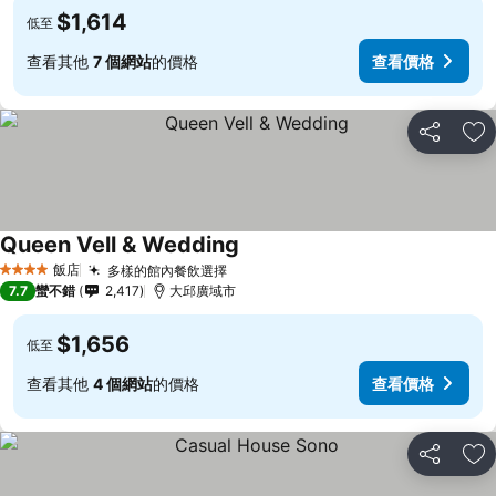
$1,614
低至
查看其他
7 個網站
的價格
查看價格
分享
加
Queen Vell & Wedding
飯店
多樣的館內餐飲選擇
4 星級
7.7
蠻不錯
2,417
大邱廣域市
$1,656
低至
查看其他
4 個網站
的價格
查看價格
分享
加