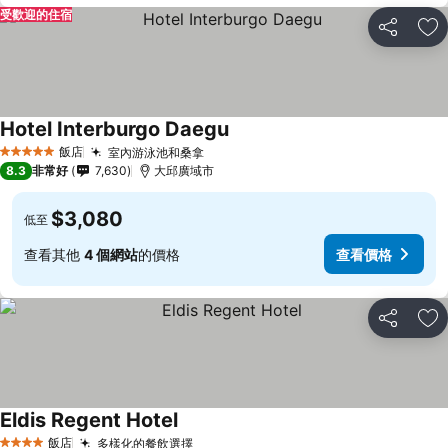
受歡迎的住宿
分享
加
Hotel Interburgo Daegu
飯店
室內游泳池和桑拿
5 星級
8.3
非常好
7,630
大邱廣域市
$3,080
低至
查看其他
4 個網站
的價格
查看價格
分享
加
Eldis Regent Hotel
飯店
多樣化的餐飲選擇