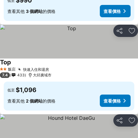
$990
低至
查看其他
3 個網站
的價格
查看價格
分享
加
Top
飯店
快速入住和退房
2 星級
7.4
433
大邱廣域市
$1,096
低至
查看其他
2 個網站
的價格
查看價格
分享
加