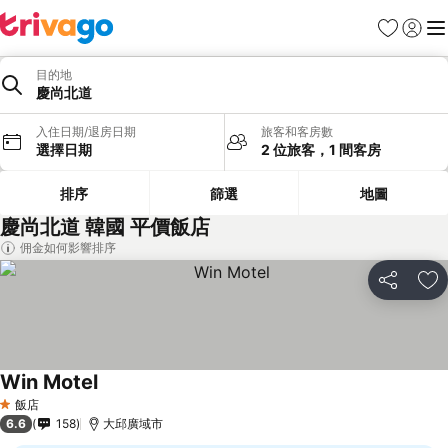
我的最愛
登入
選
目的地
慶尚北道
入住日期/退房日期
旅客和客房數
選擇日期
2 位旅客，1 間客房
排序
篩選
地圖
慶尚北道 韓國 平價飯店
佣金如何影響排序
分享
加
Win Motel
飯店
1 星級
6.6
158
大邱廣域市