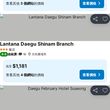
查看其他
5 個網站
的價格
查看價格
分享
加
Lantana Daegu Shinam Branch
飯店
3 星級
9.6
超級讚
9
大邱廣域市
$1,181
低至
查看其他
4 個網站
的價格
查看價格
分享
加