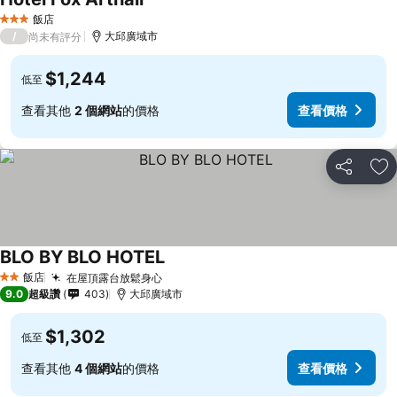
飯店
3 星級
/
大邱廣域市
尚未有評分
$1,244
低至
查看其他
2 個網站
的價格
查看價格
分享
加
BLO BY BLO HOTEL
飯店
在屋頂露台放鬆身心
2 星級
9.0
超級讚
403
大邱廣域市
$1,302
低至
查看其他
4 個網站
的價格
查看價格