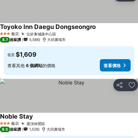
Toyoko Inn Daegu Dongseongro
飯店
位於東城路中心區
3 星級
8.7
超級讚
5,566
大邱廣域市
$1,609
低至
查看其他
6 個網站
的價格
查看價格
分享
加
Noble Stay
飯店
屋頂休閒區
3 星級
8.5
超級讚
1,528
大邱廣域市