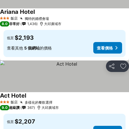
Ariana Hotel
飯店
獨特的婚禮會場
3 星級
8.0
非常好
1,436
大邱廣域市
$2,193
低至
查看其他
5 個網站
的價格
查看價格
分享
加
Act Hotel
飯店
多樣化的餐飲選擇
3 星級
9.0
超級讚
367
大邱廣域市
$2,207
低至