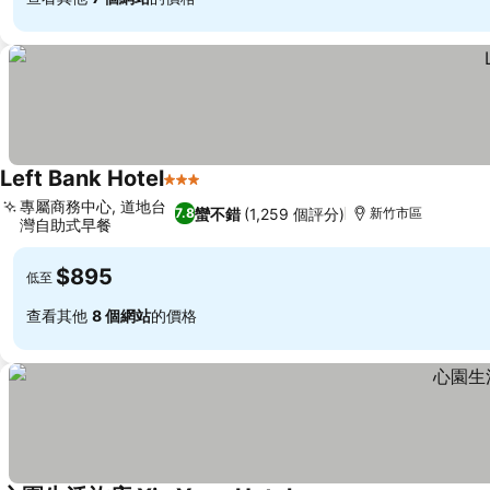
Left Bank Hotel
3 星級
專屬商務中心, 道地台
蠻不錯
(1,259 個評分)
7.8
新竹市區
灣自助式早餐
$895
低至
查看其他
8 個網站
的價格