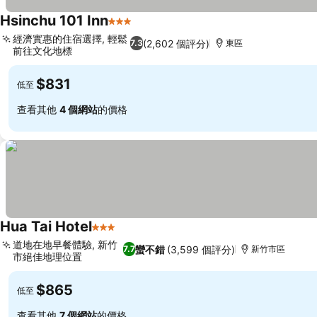
Hsinchu 101 Inn
3 星級
經濟實惠的住宿選擇, 輕鬆
(2,602 個評分)
7.3
東區
前往文化地標
$831
低至
查看其他
4 個網站
的價格
Hua Tai Hotel
3 星級
道地在地早餐體驗, 新竹
蠻不錯
(3,599 個評分)
7.7
新竹市區
市絕佳地理位置
$865
低至
查看其他
7 個網站
的價格