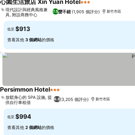
心園生活旅店 Xin Yuan Hotel
3 星級
現代設計與經典風格兼
蠻不錯
(1,905 個評分)
7.5
新竹市區
具, 附設商務中心
$913
低至
查看其他
3 個網站
的價格
Persimmon Hotel
3 星級
放鬆身心的 SPA 設施, 提
(3,205 個評分)
6.8
新竹市區
供自行車租借
$994
低至
查看其他
2 個網站
的價格