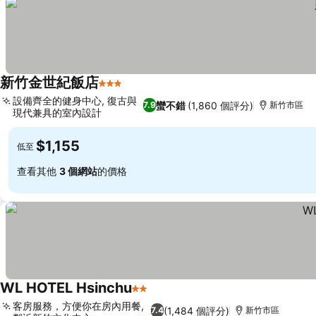
新竹金世紀飯店
3 星級
設備齊全的健身中心, 復古與
蠻不錯
(1,860 個評分)
7.9
新竹市區
現代兼具的室內設計
$1,155
低至
查看其他
3 個網站
的價格
WL HOTEL Hsinchu
2 星級
客房服務，方便你在房內用餐,
(1,484 個評分)
7.4
新竹市區