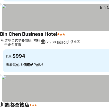
Bin Chen Business Hotel
3 星級
道地台式早餐體驗, 前往
(2,968 個評分)
7.3
東區
中正台夜市
$994
低至
查看其他
5 個網站
的價格
川籟都會旅店
3 星級