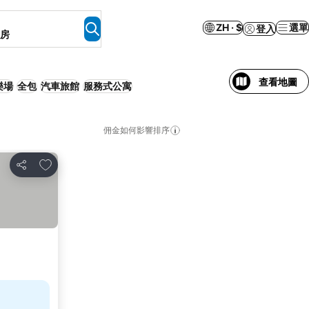
ZH · $
選單
登入
客房
查看地圖
樂場
全包
汽車旅館
服務式公寓
佣金如何影響排序
加入我的最愛
分享