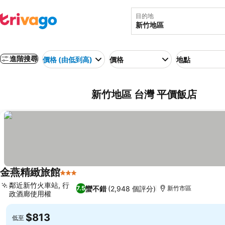
目的地
進階搜尋
價格 (由低到高)
價格
地點
新竹地區 台灣 平價飯店
金燕精緻旅館
3 星級
鄰近新竹火車站, 行
蠻不錯
(2,948 個評分)
7.5
新竹市區
政酒廊使用權
$813
低至