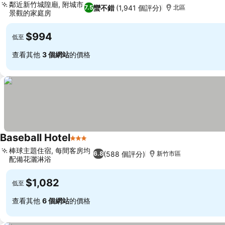
鄰近新竹城隍廟, 附城市
蠻不錯
(1,941 個評分)
7.5
北區
景觀的家庭房
$994
低至
查看其他
3 個網站
的價格
Baseball Hotel
3 星級
棒球主題住宿, 每間客房均
(588 個評分)
6.8
新竹市區
配備花灑淋浴
$1,082
低至
查看其他
6 個網站
的價格